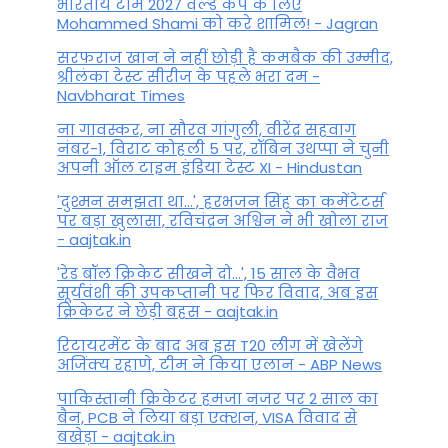
भारतीय टीम 2027 वर्ल्‍ड कप के लिए
Mohammed Shami को करे शामिल! - Jagran
सरफराज खान ने नहीं छोड़ी है कमबैक की उम्मीद,
श्रीलंका टेस्ट सीरीज के पहले भरा दम -
Navbharat Times
ना गावस्कर, ना सौरव गांगुली, वीरेंद्र सहवाग
नंबर-1, विराट कोहली 5 पर, रॉबिन उथप्पा ने चुनी
अपनी ऑल टाइम इंडिया टेस्ट XI - Hindustan
'दुश्मन समझता था...', हरभजन सिंह का कमेंटेटर्स
पर बड़ा खुलासा, रव‍िचंद्रन अश्विन ने भी खोला राज
- aajtak.in
'रेड बॉल क्रिकेट सीखने दो...', 15 साल के वैभव
सूर्यवंशी की उपकप्तानी पर फ‍िर व‍िवाद, अब इस
क्रिकेटर ने छेड़ी बहस - aajtak.in
रिटायरमेंट के बाद अब इस T20 लीग में खेलेंगे
अजिंक्य रहाणे, टीम ने किया एलान - ABP News
पाकिस्तानी क्रिकेटर हमजा नजर पर 2 साल का
बैन, PCB ने ल‍िया बड़ा एक्शन, VISA व‍िवाद से
बखेड़ा - aajtak.in