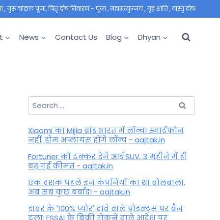
 गुरु चांडाल पूजा, पितृ दोष निवारण - पूजा , महाम्रत्युन्जय , गृह शांति , वास्तु दोष
t
News
Contact Us
Blog
Dhyan
Search
for:
Xiaomi का Mijia ब्रांड भारत में लॉन्च! स्मार्टफोन
नहीं, होम अप्लायंस होंगे लॉन्च - aajtak.in
Fortuner को टक्कर देने आई SUV, 3 महीने में ही
बढ़ गई कीमत - aajtak.in
एक दशक पहले इन कंपनियों का था बोलबाला,
अब सब कुछ बर्बाद! - aajtak.in
डाबर के '100% प्योर' दावे वाले प्रोडक्ट्स पर बैन
टला: FSSAI के बिक्री रोकने वाले आदेश पर