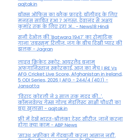
aajtak.in
बॉक्स ऑफिस का ब्लैक फ्राइडे: बॉलीवुड के लिए
मनहूस साबित हुआ 7 अगस्त, देवानंद से अक्षय
कुमार तक के लिए रहा अ... - News18 Hindi
सनी देओल की 'Batwara 1947' का रोमांटिक
गाना 'तबस्सुम' रिलीज, जंग के बीच दिखी प्यार की
झलक - Jagran
लाइव क्रिकेट स्कोर: आयरलैंड बनाम
अफगानिस्तान स्कोरकार्ड, आज का मैच | IRE Vs
AFG Cricket Live Score, Afghanistan in Ireland,
5 ODI Series, 2026 | AFG - 244/4 (40.1) -
Jansatta
'विराट कोहली ने 3 साल तक मदद की...',
कॉमनवेल्थ गेम्स गोल्ड मेडलिस्ट साक्षी चौधरी का
बड़ा खुलासा - aajtak.in
फ्री में देखें भारत-श्रीलंका टेस्ट सीरीज, जानें करना
होगा क्या काम - ABP News
'साउथ अफ्रीका में गेंदबाजी करना आसान नहीं',