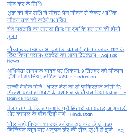
नोट कर लें तिथि!
शुक्र का मेष राशि में गोचर: प्रेम जीवन से लेकर आर्थिक
जीवन तक को करेंगे प्रभावित!
चैत्र नवरात्रि का सातवां दिन: मां दुर्गा के इस रूप की होगी
पूजा!
गौरव खन्ना-आकांक्षा चमोला का नहीं होगा तलाक, TRP के
लिए किया प्लान? एक्ट्रेस का आया रिएक्शन - Aaj Tak
News
अभिनेता राजपाल यादव पर शिकंजा, 9 सितंबर को नीलाम
होंगी दो संपत्तियां, नोटिस चस्पा - Hindustan
सन्नी देओल बोले- 'भारत मेरी मां तो पाकिस्तान मौसी है':
फिल्म 'बंटवारा 1947' के प्रमोशन के दौरान दिया बयान, ... -
Dainik Bhaskar
तेज प्रताप के डिनर पर भोजपुरी सितारों का बवाल, आम्रपाली
और काजल के बीच छिड़ी जंग - Hindustan
'रील नहीं, फिल्म का क्लाइमैक्स शूट कर रहे थे', 150
मिलियन व्यूज पार अनुपम खेर की रील, खुशी से झूमे - Aaj