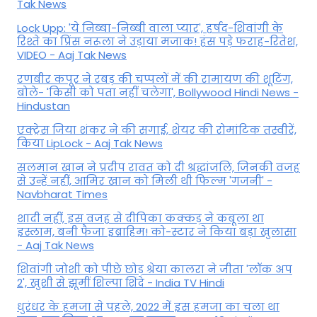
Tak News
Lock Upp: 'ये निब्बा-निब्बी वाला प्यार', हर्षद-शिवांगी के
रिश्ते का प्रिंस नरूला ने उड़ाया मजाक! हंस पड़े फराह-रितेश,
VIDEO - Aaj Tak News
रणबीर कपूर ने रबड़ की चप्पलों में की रामायण की शूटिंग,
बोले- 'किसी को पता नहीं चलेगा', Bollywood Hindi News -
Hindustan
एक्ट्रेस जिया शंकर ने की सगाई, शेयर की रोमांटिक तस्वीरें,
किया LipLock - Aaj Tak News
सलमान खान ने प्रदीप रावत को दी श्रद्धांजलि, जिनकी वजह
से उन्हें नहीं, आमिर खान को मिली थी फिल्म 'गजनी' -
Navbharat Times
शादी नहीं, इस वजह से दीपिका कक्कड़ ने कबूला था
इस्लाम, बनी फैजा इब्राहिम! को-स्टार ने किया बड़ा खुलासा
- Aaj Tak News
शिवांगी जोशी को पीछे छोड़ श्रेया कालरा ने जीता 'लॉक अप
2', खुशी से झूमीं शिल्पा शिंदे - India TV Hindi
धुरंधर के हमजा से पहले, 2022 में इस हमजा का चला था