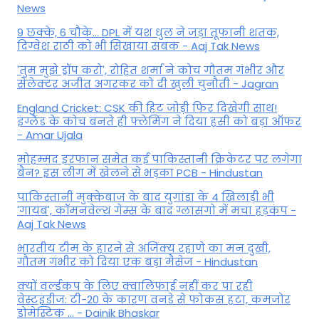
News
9 छक्के, 6 चौके... DPL में यश धुल ने जड़ा तूफानी शतक,
द‍िग्वेश राठी को भी स‍िखाया सबक - Aaj Tak News
'तुम मुझे ड्रॉप करो', रोहित शर्मा ने कोच गौतम गंभीर और
सेलेक्टर अजीत अगरकर को दी खुली चुनौती - Jagran
England Cricket: CSK की हिट जोड़ी फिर दिखेगी साथ!
इंग्लैंड के कोच बनते ही फ्लेमिंग ने दिया हसी को बड़ा ऑफर
- Amar Ujala
मोहम्मद इरफान समेत कई पाकिस्तानी क्रिकेटर पर लगेगा
बैन? इस लीग में खेलने से भड़का PCB - Hindustan
पाकिस्तानी मुक्केबाज के बाद युगांडा के 4 खिलाड़ी भी
'गायब', कॉमनवेल्थ गेम्स के बाद ग्लासगो में मचा हड़कंप -
Aaj Tak News
भारतीय टीम के हारने से अजिंक्य रहाणे का मन दुखी,
गौतम गंभीर को दिया एक बड़ा मैसेज - Hindustan
क्यों वर्ल्डकप के लिए क्वालिफाई नहीं कर पा रही
वेस्टइंडीज: टी-20 के कारण वनडे से फोकस हटा, कमजोर
डोमेस्टिक ... - Dainik Bhaskar