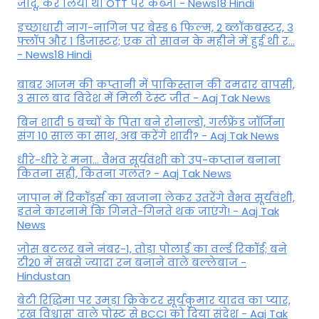
जादू, कर लिया था OTT पर कब्जा - News18 Hindi
इच्छाधारी नाग-नागिन पर बेस्ड 6 फिल्म, 2 ब्लॉकबस्टर, 3
फ्लॉप और 1 डिजास्टर; एक तो सावन के महीने में हुई थी र...
- News18 Hindi
बाबर आजम की कप्तानी में पाकिस्तान की दमदार वापसी,
3 साल बाद विदेश में मिली टेस्ट जीत - Aaj Tak News
बिन शादी 5 बच्चों के पिता बने रोनाल्डो, गर्लफ्रेंड जॉर्जिना
संग 10 साल का साथ, अब करेंगे शादी? - Aaj Tak News
धीरे-धीरे रे मना… वैभव सूर्यवंशी को उप-कप्तान बनाना
कितना सही, कितना गलत? - Aaj Tak News
जापान में रिकॉर्ड्स का खजाना लेकर उतरेंगे वैभव सूर्यवंशी,
इतने कारनामे कि गिनते-गिनते थक जाएंगे! - Aaj Tak
News
जोस बटलर बने नंबर-1, तोड़ा पोलार्ड का वर्ल्ड रिकॉर्ड; बने
टी20 में सबसे ज्यादा रन बनाने वाले बल्लेबाज -
Hindustan
बेटी र‍िद्ध‍िमा पर उमड़ा क्रिकेटर सूर्यकुमार यादव का प्यार,
'रख विश्वास' वाले पोस्ट से BCCI को दिया संदेश - Aaj Tak