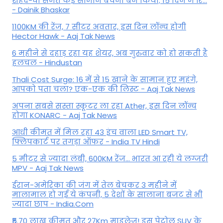
शहद-घी समेत कई सामान बेचना बैन किया; 15 दिन में रि...
- Dainik Bhaskar
1100KM की रेंज, 7 सीटर अवतार, इस दिन लॉन्च होगी
Hector Hawk - Aaj Tak News
6 महीने से दहाड़ रहा यह शेयर, अब गुरुवार को हो सकती है
हलचल - Hindustan
Thali Cost Surge: 16 में से 15 खाने के सामान हुए महंगे,
आपको पता चला? एक-एक की लिस्ट - Aaj Tak News
अपना सबसे सस्ता स्कूटर ला रहा Ather, इस दिन लॉन्च
होगा KONARC - Aaj Tak News
आधी कीमत में मिल रहा 43 इंच वाला LED Smart TV,
फ्लिपकार्ट पर तगड़ा ऑफर - India TV Hindi
5 मीटर से ज्यादा लंबी, 600KM रेंज... भारत आ रही ये लग्जरी
MPV - Aaj Tak News
ईरान-अमेरिका की जंग में तेल बेचकर 3 महीने में
मालामाल हो गई ये कंपनी, 5 देशों के सालाना बजट से भी
ज्यादा छाप - India.Com
₹5.70 लाख कीमत और 27Km माइलेज! इस पेट्रोल SUV के