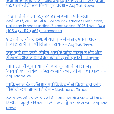
मकान मालिक से तंग आकर यूट्यूबर ने खरीदा करोड़ों का
घर, पत्नी-बेटी संग किया गृह प्रवेश - Aaj Tak News
लाइव क्रिकेट स्कोर: वेस्ट इंडीज बनाम पाकिस्तान
स्कोरकार्ड, आज का मैच | WI Vs PAK Cricket Live Score,
Pakistan in West Indies, 2 Test Series, 2026 | WI - 344
(105.4) & 117 (46.1) - Jansatta
9 छक्के, 6 चौके... DPL में यश धुल ने जड़ा तूफानी शतक,
द‍िग्वेश राठी को भी स‍िखाया सबक - Aaj Tak News
'तुम मुझे ड्रॉप करो', रोहित शर्मा ने कोच गौतम गंभीर और
सेलेक्टर अजीत अगरकर को दी खुली चुनौती - Jagran
पाकिस्तानी मुक्केबाज के बाद युगांडा के 4 खिलाड़ी भी
'गायब', कॉमनवेल्थ गेम्स के बाद ग्लासगो में मचा हड़कंप -
Aaj Tak News
पाकिस्तान के दर्जन भर पूर्व क्रिकेटर्स ने किया बड़ा कांड,
पीसीबी लगा सकता है बैन - Navbharat Times
ट्रेंट बोल्ट और पोलार्ड पर गिरी गाज, MI केपटाउन ने किया
रिलीज... मुंबई इंडियंस भी ले सकती है बड़ा फैसला - Aaj Tak
News