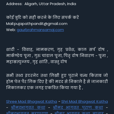
Address: Aligarh, Uttar Pradesh, India
कोई त्रुटि को सही करने के लिए संपर्क करें
Mail:pujapathpandit@gmail.com
Web:
gaurbrahmansamaj.com
शादी - विवाह, नामकरण, गृह प्रवेश, काल सर्प दोष ,
मार्कण्डेय पूजा , गुरु चांडाल पूजा, पितृ दोष निवारण - पूजा ,
महाम्रत्युन्जय , गृह शांति , वास्तु दोष
सभी तथ्य इंटरनेट तथा लिखी हुए पुराने ग्रन्थ किताब जो
होम पेज पैर लिंक दिए है की मदद से निकाले है से जानकारी
निकालकर एक जगह एकत्रित किया गया है ,
Shree Mad Bhagwat Katha
-
Shri Mad Bhagwat Katha
-
श्रीमद्भागवत कथा
-
श्रीमद भागवत पुराण कथा
-
श्रीमद्भागवत महापुराण
-
श्रीमद् भागवत कथा सप्ताह
-