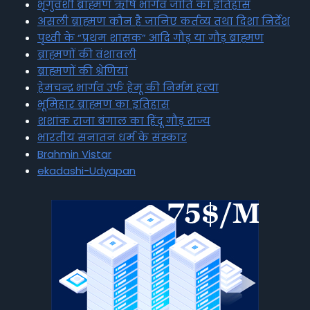
भृगुवंशी ब्राह्मण ऋषि भार्गव जाति का इतिहास
असली ब्राह्मण कौन है जानिए कर्तव्य तथा दिशा निर्देश
पृथ्वी के “प्रथम शासक” आदि गौड़ या गौड़ ब्राह्मण
ब्राह्मणों की वंशावली
ब्राह्मणों की श्रेणियां
हेमचन्द्र भार्गव उर्फ हेमू की निर्मम हत्या
भूमिहार ब्राह्मण का इतिहास
शशांक राजा बंगाल का हिंदू गौड़ राज्य
भारतीय सनातन धर्म के संस्कार
Brahmin Vistar
ekadashi-Udyapan