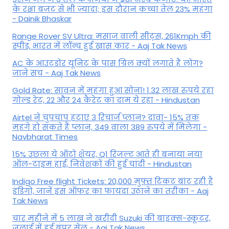
के रक्षा बजट से भी ज्यादा; इस दौरान कच्चा तेल 23% महंगा
- Dainik Bhaskar
Range Rover SV Ultra: मसाज वाली सीट्स, 261Kmph की
स्पीड, भारत में लॉन्च हुई खास कार - Aaj Tak News
AC के आउटडोर यूनिट के पास ग्रिल क्यों लगाते हैं लोग?
जाने सच - Aaj Tak News
Gold Rate: सावन में महंगा हुआ सोना! 1.32 लाख रुपये रहा
गोल्ड रेट, 22 और 24 कैरेट का दाम ये रहा - Hindustan
Airtel ने चुपचाप हटाए 3 रिचार्ज प्लान? दावा- 15% तक
महंगे हो सकते हैं प्लान, 349 वाला 389 रुपये में मिलेगा -
Navbharat Times
15% उछला ये ऑटो शेयर, Q1 रिजल्ट आते ही बनाया नया
ऑल-टाइम हाई, निवेशकों की हुई चांदी - Hindustan
Indigo Free flight Tickets: 20,000 मुफ्त टिकट बांट रही है
इंडिगो, जानें इस ऑफर का फायदा उठाने का तरीका - Aaj
Tak News
चार महीने में 5 लाख ने खरीदी Suzuki की बाइक्स-स्कूटर,
जुलाई में हुई बंपर सेल - Aaj Tak News