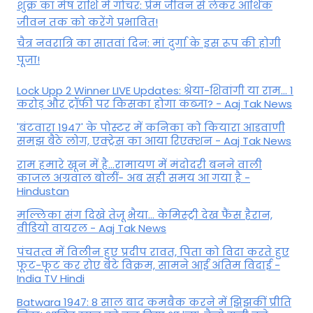
शुक्र का मेष राशि में गोचर: प्रेम जीवन से लेकर आर्थिक
जीवन तक को करेंगे प्रभावित!
चैत्र नवरात्रि का सातवां दिन: मां दुर्गा के इस रूप की होगी
पूजा!
Lock Upp 2 Winner LIVE Updates: श्रेया-शिवांगी या राम... 1
करोड़ और ट्रॉफी पर किसका होगा कब्जा? - Aaj Tak News
'बंटवारा 1947' के पोस्टर में कनिका को कियारा आडवाणी
समझ बैठे लोग, एक्ट्रेस का आया रिएक्शन - Aaj Tak News
राम हमारे खून में है…रामायण में मंदोदरी बनने वाली
काजल अग्रवाल बोलीं- अब सही समय आ गया है -
Hindustan
मल्लिका संग दिखे तेजू भैया... केमिस्ट्री देख फैंस हैरान,
वीडियो वायरल - Aaj Tak News
पंचतत्व में विलीन हुए प्रदीप रावत, पिता को विदा करते हुए
फूट-फूट कर रोए बेटे विक्रम, सामने आईं अंतिम विदाई -
India TV Hindi
Batwara 1947: 8 साल बाद कमबैक करने में झिझकीं प्रीति