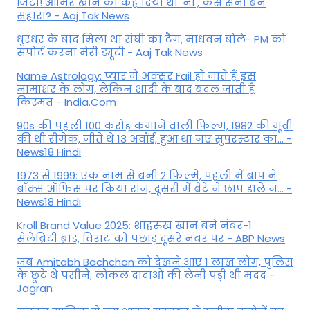
जिंटा! आमिर खान को कह दिया था 'ना', कैसे सनी बने
सहारा? - Aaj Tak News
धुरंधर के बाद मिला था संघी का टैग, माधवन बोले- PM को
सपोर्ट करना मेरी ड्यूटी - Aaj Tak News
Name Astrology: प्यार में अक्सर Fail हो जाते हैं इस
नामाक्षर के लोग, लेकिन शादी के बाद बदल जाती है
किस्मत - India.Com
90s की पहली 100 करोड़ कमाने वाली फिल्म, 1982 की मूवी
की थी रीमेक, जीते थे 13 अवॉर्ड, हुआ था नए सुपरस्टार का... -
News18 Hindi
1973 से 1999: एक नाम से बनी 2 फिल्में, पहली में बाप ने
बॉक्स ऑफिस पर किया राज, दूसरी में बेटे ने छाप डाले न... -
News18 Hindi
Kroll Brand Value 2025: शाहरुख खान बने नंबर-1
सेलेब्रिटी ब्रांड, विराट को पछाड़ दूसरे नंबर पर - ABP News
जब Amitabh Bachchan को देखने आए 1 लाख लोग, पुलिस
के छूटे थे पसीने; लोकल दादाओं की लेनी पड़ी थी मदद -
Jagran