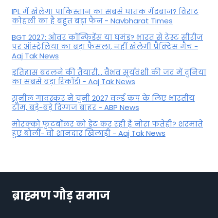
IPL में खेलेगा पाकिस्तान का सबसे घातक गेंदबाज? विराट
कोहली का है बहुत बड़ा फैन - Navbharat Times
BGT 2027: ओवर कॉन्फिडेंस या घमंड? भारत से टेस्ट सीरीज़
पर ऑस्ट्रेलिया का बड़ा फैसला, नहीं खेलेेगी प्रैक्टिस मैच -
Aaj Tak News
इतिहास बदलने की तैयारी... वैभव सूर्यवंशी की जद में दुनिया
का सबसे बड़ा रिकॉर्ड! - Aaj Tak News
सुनील गावस्कर ने चुनी 2027 वर्ल्ड कप के लिए भारतीय
टीम, बड़े-बड़े दिग्गज बाहर - ABP News
मोरक्को फुटबॉलर को डेट कर रही हैं नोरा फतेही? शरमाते
हुए बोलीं- वो शानदार खिलाड़ी - Aaj Tak News
ब्राह्मण गौड़ समाज