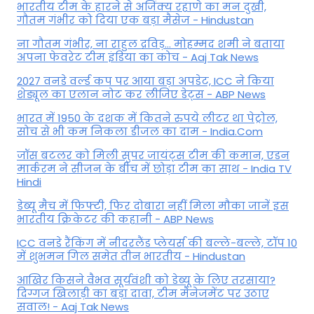
भारतीय टीम के हारने से अजिंक्य रहाणे का मन दुखी,
गौतम गंभीर को दिया एक बड़ा मैसेज - Hindustan
ना गौतम गंभीर, ना राहुल द्रव‍िड़... मोहम्मद शमी ने बताया
अपना फेवरेट टीम इंड‍िया का कोच - Aaj Tak News
2027 वनडे वर्ल्ड कप पर आया बड़ा अपडेट, ICC ने किया
शेड्यूल का एलान नोट कर लीजिए डेट्स - ABP News
भारत में 1950 के दशक में कितने रुपये लीटर था पेट्रोल,
सोच से भी कम निकला डीजल का दाम - India.Com
जॉस बटलर को मिली सुपर जायंट्स टीम की कमान, एडन
मार्करम ने सीजन के बीच में छोड़ा टीम का साथ - India TV
Hindi
डेब्यू मैच में फिफ्टी, फिर दोबारा नहीं मिला मौका जानें इस
भारतीय क्रिकेटर की कहानी - ABP News
ICC वनडे रैंकिंग में नीदरलैंड प्लेयर्स की बल्ले-बल्ले, टॉप 10
में शुभमन गिल समेत तीन भारतीय - Hindustan
आखिर किसने वैभव सूर्यवंशी को डेब्यू के लिए तरसाया?
दिग्गज खिलाड़ी का बड़ा दावा, टीम मैनेजमेंट पर उठाए
सवाल! - Aaj Tak News