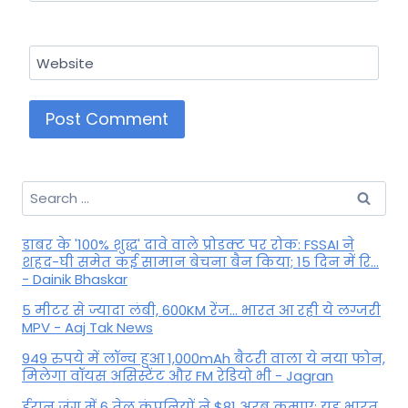
Website
Search
for:
डाबर के '100% शुद्ध' दावे वाले प्रोडक्ट पर रोक: FSSAI ने
शहद-घी समेत कई सामान बेचना बैन किया; 15 दिन में रि...
- Dainik Bhaskar
5 मीटर से ज्यादा लंबी, 600KM रेंज... भारत आ रही ये लग्जरी
MPV - Aaj Tak News
949 रुपये में लॉन्च हुआ 1,000mAh बैटरी वाला ये नया फोन,
मिलेगा वॉयस असिस्टेंट और FM रेडियो भी - Jagran
ईरान जंग में 6 तेल कंपनियों ने $81 अरब कमाए: यह भारत