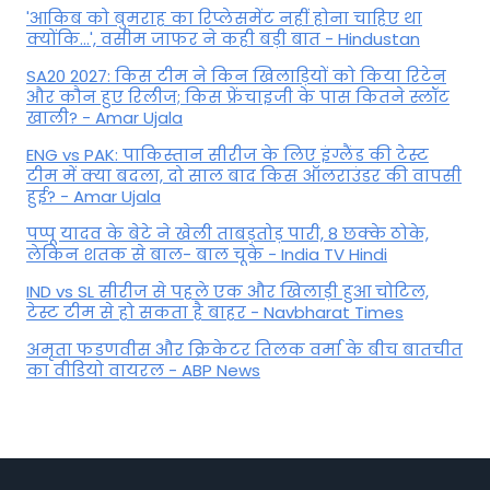
'आकिब को बुमराह का रिप्लेसमेंट नहीं होना चाहिए था
क्योंकि...', वसीम जाफर ने कही बड़ी बात - Hindustan
SA20 2027: किस टीम ने किन खिलाड़ियों को किया रिटेन
और कौन हुए रिलीज; किस फ्रेंचाइजी के पास कितने स्लॉट
खाली? - Amar Ujala
ENG vs PAK: पाकिस्तान सीरीज के लिए इंग्लैंड की टेस्ट
टीम में क्या बदला, दो साल बाद किस ऑलराउंडर की वापसी
हुई? - Amar Ujala
पप्पू यादव के बेटे ने खेली ताबड़तोड़ पारी, 8 छक्के ठोके,
लेकिन शतक से बाल- बाल चूके - India TV Hindi
IND vs SL सीरीज से पहले एक और खिलाड़ी हुआ चोटिल,
टेस्ट टीम से हो सकता है बाहर - Navbharat Times
अमृता फडणवीस और क्रिकेटर तिलक वर्मा के बीच बातचीत
का वीडियो वायरल - ABP News