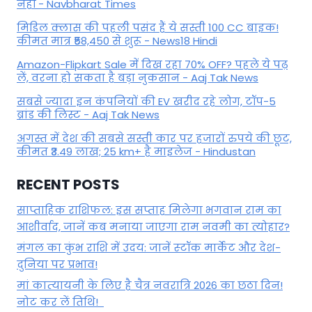
नहीं - Navbharat Times
मिडिल क्लास की पहली पसंद हैं ये सस्ती 100 CC बाइक!
कीमत मात्र ₹58,450 से शुरू - News18 Hindi
Amazon-Flipkart Sale में दिख रहा 70% OFF? पहले ये पढ़
लें, वरना हो सकता है बड़ा नुकसान - Aaj Tak News
सबसे ज्यादा इन कंपनियों की EV खरीद रहे लोग, टॉप-5
ब्रांड की लिस्ट - Aaj Tak News
अगस्त में देश की सबसे सस्ती कार पर हजारों रुपये की छूट,
कीमत ₹3.49 लाख; 25 km+ है माइलेज - Hindustan
RECENT POSTS
साप्ताहिक राशिफल: इस सप्ताह मिलेगा भगवान राम का
आशीर्वाद, जानें कब मनाया जाएगा राम नवमी का त्योहार?
मंगल का कुंभ राशि में उदय: जानें स्‍टॉक मार्केट और देश-
दुनिया पर प्रभाव!
मां कात्‍यायनी के लिए है चैत्र नवरात्रि 2026 का छठा दिन!
नोट कर लें तिथि!