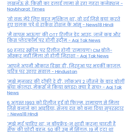
लखनऊ से, किसी का दलाई लामा से रहा गहरा कनेक्शन -
Navbharat Times
'वो वक्त मेरे लिए बहुत मुश्किल था', वो दर्द जिसे बयां करते
हुए छलक पड़े थे राकेश रोशन के आंसू - News18 Hindi
'मैं वापस आऊंगा' की OTT रिलीज डेट आउट, जानें कब और
किस प्लेटफॉर्म पर होगी स्ट्रीम - Aaj Tak News
50 हजार स्क्रीन पर रिलीज होगी 'रामायण'! CM बोले-
ऑस्कर नहीं मिला तो होगी निराशा - Aaj Tak News
'आपने अपनी औकात दिखा दी', निरहुआ पर भड़कीं काजल,
चरित्र पर उठाए सवाल - Hindustan
'मुझे मुनव्वर की ट्रॉफी दे दी', लॉकअप 2 जीतने के बाद बोलीं
श्रेया कालरा, मेकर्स ने किया ब्लंडर! क्या है सच? - Aaj Tak
News
6 अगस्त 1993 को रिलीज हुई वो फिल्म, रामायण से मिला
जिसे बनाने का आइडिया, संजय दत्त को बना दिया सुपरस्टार
- News18 Hindi
'मुझे मर्द चाहिए था', न बॉयफ्रेंड-न शादी करना चाहती हैं
सैफ की छोटी बहन, 50 की उम्र में सिंगल, 19 में टूटा था