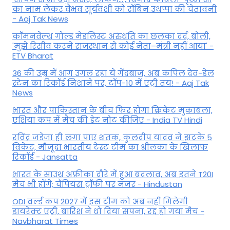
का नाम लेकर वैभव सूर्यवंशी को रॉबिन उथप्पा की चेतावनी
- Aaj Tak News
कॉमनवेल्थ गोल्ड मे​डलिस्ट अरुंधति का छलका दर्द, बोली,
'मुझे रिसीव करने राजस्थान से कोई नेता–मंत्री नहीं आया' -
ETV Bharat
36 की उम्र में आग उगल रहा ये गेंदबाज, अब कपिल देव-डेल
स्टेन का रिकॉर्ड निशाने पर, टॉप-10 में एंट्री तय! - Aaj Tak
News
भारत और पाकिस्तान के बीच फिर होगा क्रिकेट मुकाबला,
एशिया कप में मैच की डेट नोट कीजिए - India TV Hindi
रविंद्र जडेजा ही लगा पाए शतक, कुलदीप यादव ने झटके 5
विकेट, मौजूदा भारतीय टेस्ट टीम का श्रीलंका के खिलाफ
रिकॉर्ड - Jansatta
भारत के साउथ अफ्रीका दौरे में हुआ बदलाव, अब इतने T20I
मैच भी होंगे; चैंपियंस ट्रॉफी पर नजर - Hindustan
ODI वर्ल्ड कप 2027 में इस टीम को अब नहीं मिलेगी
डायरेक्ट एंट्री, बारिश ने धो दिया सपना, रद्द हो गया मैच -
Navbharat Times