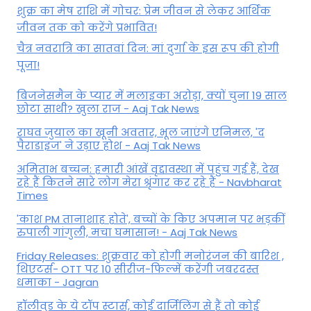
शुक्र का मेष राशि में गोचर: प्रेम जीवन से लेकर आर्थिक
जीवन तक को करेंगे प्रभावित!
चैत्र नवरात्रि का सातवां दिन: मां दुर्गा के इस रूप की होगी
पूजा!
बिजनेसमैन के प्यार में मलाइका अरोड़ा, क्यों चुना 19 साल
छोटा साथी? खुला राज - Aaj Tak News
राघव जुयाल का खूनी अवतार, भूल जाएंगे एनिमल, 'द
पैराडाइज' ने उड़ाए होश - Aaj Tak News
अमिताभ बच्चन: हमारी आंखें वृद्दावस्था में पहुंच गई हैं, देख
रहे हैं कितने सारे लोग मेरा श्रृंगार कर रहे हैं - Navbharat
Times
'काश PM तानाशाह होते', बच्चों के किए अपमान पर भड़कीं
रुपाली गांगुली, मचा घमासान! - Aaj Tak News
Friday Releases: शुक्रवार को होगी मनोरंजन की बारिश ,
थिएटर्स- OTT पर 10 सीरीज-फिल्में करेंगी जबरदस्त
धमाका - Jagran
हॉलीवुड के ये टॉप स्टार्स, कोई दार्जिलिंग से हैं तो कोई