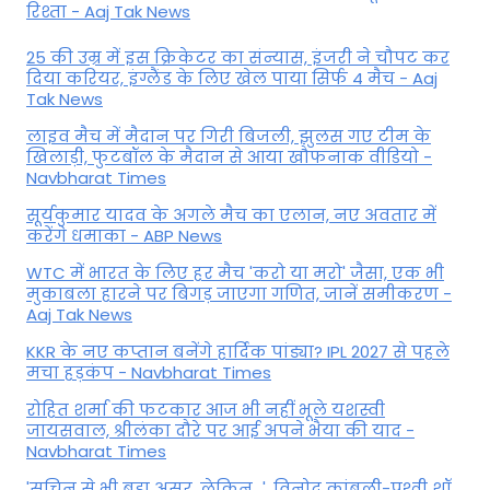
रिश्ता - Aaj Tak News
25 की उम्र में इस क्रिकेटर का संन्यास, इंजरी ने चौपट कर
दिया करियर, इंग्लैंड के लिए खेल पाया सिर्फ 4 मैच - Aaj
Tak News
लाइव मैच में मैदान पर गिरी बिजली, झुलस गए टीम के
खिलाड़ी, फुटबॉल के मैदान से आया खौफनाक वीडियो -
Navbharat Times
सूर्यकुमार यादव के अगले मैच का एलान, नए अवतार में
करेंगे धमाका - ABP News
WTC में भारत के लिए हर मैच 'करो या मरो' जैसा, एक भी
मुकाबला हारने पर बिगड़ जाएगा गण‍ित, जानें समीकरण -
Aaj Tak News
KKR के नए कप्तान बनेंगे हार्दिक पांड्या? IPL 2027 से पहले
मचा हड़कंप - Navbharat Times
रोहित शर्मा की फटकार आज भी नहीं भूले यशस्वी
जायसवाल, श्रीलंका दौरे पर आई अपने भैया की याद -
Navbharat Times
'सचिन से भी बड़ा असर, लेकिन...', व‍िनोद कांबली-पृथ्वी शॉ