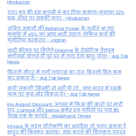
Hindustan
टाटा ग्रुप की इस कंपनी ने कर दिया कमाल! मुनाफा 22%
बढ़ा, शेयर पर सबकी नजर - Hindustan
अनिल अंबानी की Reliance Power के नतीजे आ गए,
मुनाफे में 45% का आया भारी उछाल; लेकिन कर्ज की
चुनौतियां बरकरार - Jagran
आधी कीमत पर मिलेंगे Dreame के रोबोटिक वैक्यूम
क्लीनर्स, बोलते ही पूरे घर में लगा देगा झाड़ू-पोछा - Aaj Tak
News
बिजली मीटर में लगीं लाइट्स का राज़, बिजली बिल कम
कर सकता है! - Aaj Tak News
कहीं 'नकली' व्हिस्की तो नहीं पी रहे... क्या भारत में इसके
नाम पर कुछ और बिकता है? - Aaj Tak News
Kia August Discount: अगस्त में किआ की कारों पर भारी
छूट, Carnival और Seltos समेत इन गाड़ियों पर पाएं ₹1.5
लाख तक के फायदे - Navbharat Times
Infosys के नंदन नीलेकणि का आइडिया जो पलट सकता है
भारत की किस्मत, बताया- क्या करने की बिलकुल जरूरत