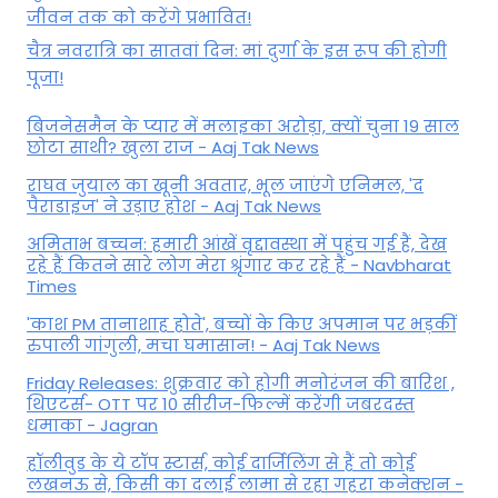
जीवन तक को करेंगे प्रभावित!
चैत्र नवरात्रि का सातवां दिन: मां दुर्गा के इस रूप की होगी
पूजा!
बिजनेसमैन के प्यार में मलाइका अरोड़ा, क्यों चुना 19 साल
छोटा साथी? खुला राज - Aaj Tak News
राघव जुयाल का खूनी अवतार, भूल जाएंगे एनिमल, 'द
पैराडाइज' ने उड़ाए होश - Aaj Tak News
अमिताभ बच्चन: हमारी आंखें वृद्दावस्था में पहुंच गई हैं, देख
रहे हैं कितने सारे लोग मेरा श्रृंगार कर रहे हैं - Navbharat
Times
'काश PM तानाशाह होते', बच्चों के किए अपमान पर भड़कीं
रुपाली गांगुली, मचा घमासान! - Aaj Tak News
Friday Releases: शुक्रवार को होगी मनोरंजन की बारिश ,
थिएटर्स- OTT पर 10 सीरीज-फिल्में करेंगी जबरदस्त
धमाका - Jagran
हॉलीवुड के ये टॉप स्टार्स, कोई दार्जिलिंग से हैं तो कोई
लखनऊ से, किसी का दलाई लामा से रहा गहरा कनेक्शन -