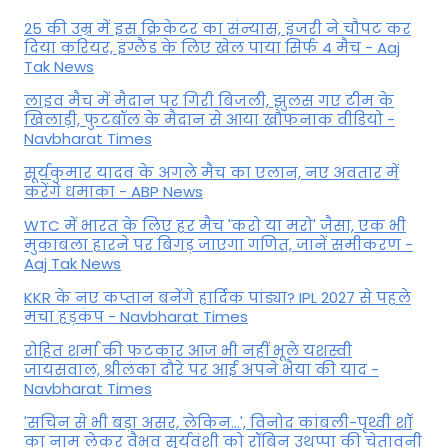
25 की उम्र में इस क्रिकेटर का संन्यास, इंजरी ने चौपट कर
दिया करियर, इंग्लैंड के लिए खेल पाया सिर्फ 4 मैच - Aaj
Tak News
लाइव मैच में मैदान पर गिरी बिजली, झुलस गए टीम के
खिलाड़ी, फुटबॉल के मैदान से आया खौफनाक वीडियो -
Navbharat Times
सूर्यकुमार यादव के अगले मैच का एलान, नए अवतार में
करेंगे धमाका - ABP News
WTC में भारत के लिए हर मैच 'करो या मरो' जैसा, एक भी
मुकाबला हारने पर बिगड़ जाएगा गण‍ित, जानें समीकरण -
Aaj Tak News
KKR के नए कप्तान बनेंगे हार्दिक पांड्या? IPL 2027 से पहले
मचा हड़कंप - Navbharat Times
रोहित शर्मा की फटकार आज भी नहीं भूले यशस्वी
जायसवाल, श्रीलंका दौरे पर आई अपने भैया की याद -
Navbharat Times
'सचिन से भी बड़ा असर, लेकिन...', व‍िनोद कांबली-पृथ्वी शॉ
का नाम लेकर वैभव सूर्यवंशी को रॉबिन उथप्पा की चेतावनी