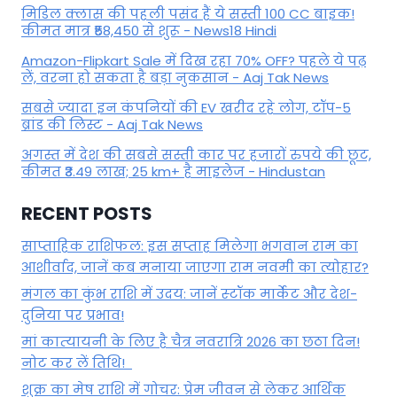
मिडिल क्लास की पहली पसंद हैं ये सस्ती 100 CC बाइक!
कीमत मात्र ₹58,450 से शुरू - News18 Hindi
Amazon-Flipkart Sale में दिख रहा 70% OFF? पहले ये पढ़
लें, वरना हो सकता है बड़ा नुकसान - Aaj Tak News
सबसे ज्यादा इन कंपनियों की EV खरीद रहे लोग, टॉप-5
ब्रांड की लिस्ट - Aaj Tak News
अगस्त में देश की सबसे सस्ती कार पर हजारों रुपये की छूट,
कीमत ₹3.49 लाख; 25 km+ है माइलेज - Hindustan
RECENT POSTS
साप्ताहिक राशिफल: इस सप्ताह मिलेगा भगवान राम का
आशीर्वाद, जानें कब मनाया जाएगा राम नवमी का त्योहार?
मंगल का कुंभ राशि में उदय: जानें स्‍टॉक मार्केट और देश-
दुनिया पर प्रभाव!
मां कात्‍यायनी के लिए है चैत्र नवरात्रि 2026 का छठा दिन!
नोट कर लें तिथि!
शुक्र का मेष राशि में गोचर: प्रेम जीवन से लेकर आर्थिक