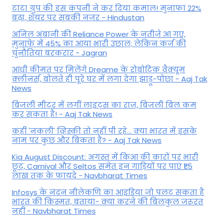
टाटा ग्रुप की इस कंपनी ने कर दिया कमाल! मुनाफा 22%
बढ़ा, शेयर पर सबकी नजर - Hindustan
अनिल अंबानी की Reliance Power के नतीजे आ गए,
मुनाफे में 45% का आया भारी उछाल; लेकिन कर्ज की
चुनौतियां बरकरार - Jagran
आधी कीमत पर मिलेंगे Dreame के रोबोटिक वैक्यूम
क्लीनर्स, बोलते ही पूरे घर में लगा देगा झाड़ू-पोछा - Aaj Tak
News
बिजली मीटर में लगीं लाइट्स का राज़, बिजली बिल कम
कर सकता है! - Aaj Tak News
कहीं 'नकली' व्हिस्की तो नहीं पी रहे... क्या भारत में इसके
नाम पर कुछ और बिकता है? - Aaj Tak News
Kia August Discount: अगस्त में किआ की कारों पर भारी
छूट, Carnival और Seltos समेत इन गाड़ियों पर पाएं ₹1.5
लाख तक के फायदे - Navbharat Times
Infosys के नंदन नीलेकणि का आइडिया जो पलट सकता है
भारत की किस्मत, बताया- क्या करने की बिलकुल जरूरत
नहीं - Navbharat Times