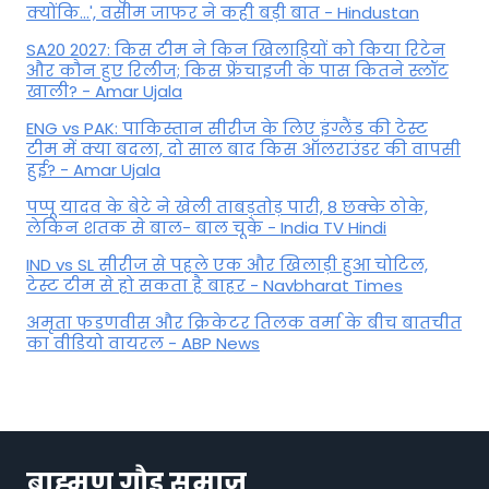
क्योंकि...', वसीम जाफर ने कही बड़ी बात - Hindustan
SA20 2027: किस टीम ने किन खिलाड़ियों को किया रिटेन
और कौन हुए रिलीज; किस फ्रेंचाइजी के पास कितने स्लॉट
खाली? - Amar Ujala
ENG vs PAK: पाकिस्तान सीरीज के लिए इंग्लैंड की टेस्ट
टीम में क्या बदला, दो साल बाद किस ऑलराउंडर की वापसी
हुई? - Amar Ujala
पप्पू यादव के बेटे ने खेली ताबड़तोड़ पारी, 8 छक्के ठोके,
लेकिन शतक से बाल- बाल चूके - India TV Hindi
IND vs SL सीरीज से पहले एक और खिलाड़ी हुआ चोटिल,
टेस्ट टीम से हो सकता है बाहर - Navbharat Times
अमृता फडणवीस और क्रिकेटर तिलक वर्मा के बीच बातचीत
का वीडियो वायरल - ABP News
ब्राह्मण गौड़ समाज