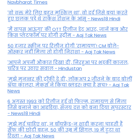
Navbharat Times
'वो वक्त मेरे लिए बहुत मुश्किल था', वो दर्द जिसे बयां करते
हुए छलक पड़े थे राकेश रोशन के आंसू - News18 Hindi
'मैं वापस आऊंगा' की OTT रिलीज डेट आउट, जानें कब और
किस प्लेटफॉर्म पर होगी स्ट्रीम - Aaj Tak News
50 हजार स्क्रीन पर रिलीज होगी 'रामायण'! CM बोले-
ऑस्कर नहीं मिला तो होगी निराशा - Aaj Tak News
'आपने अपनी औकात दिखा दी', निरहुआ पर भड़कीं काजल,
चरित्र पर उठाए सवाल - Hindustan
'मुझे मुनव्वर की ट्रॉफी दे दी', लॉकअप 2 जीतने के बाद बोलीं
श्रेया कालरा, मेकर्स ने किया ब्लंडर! क्या है सच? - Aaj Tak
News
6 अगस्त 1993 को रिलीज हुई वो फिल्म, रामायण से मिला
जिसे बनाने का आइडिया, संजय दत्त को बना दिया सुपरस्टार
- News18 Hindi
'मुझे मर्द चाहिए था', न बॉयफ्रेंड-न शादी करना चाहती हैं
सैफ की छोटी बहन, 50 की उम्र में सिंगल, 19 में टूटा था
रिश्ता - Aaj Tak News