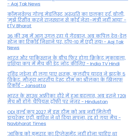
- Aaj Tak News
कॉमनवेल्थ गोल्ड मे​डलिस्ट अरुंधति का छलका दर्द, बोली,
'मुझे रिसीव करने राजस्थान से कोई नेता–मंत्री नहीं आया' -
ETV Bharat
36 की उम्र में आग उगल रहा ये गेंदबाज, अब कपिल देव-डेल
स्टेन का रिकॉर्ड निशाने पर, टॉप-10 में एंट्री तय! - Aaj Tak
News
भारत और पाकिस्तान के बीच फिर होगा क्रिकेट मुकाबला,
एशिया कप में मैच की डेट नोट कीजिए - India TV Hindi
रविंद्र जडेजा ही लगा पाए शतक, कुलदीप यादव ने झटके 5
विकेट, मौजूदा भारतीय टेस्ट टीम का श्रीलंका के खिलाफ
रिकॉर्ड - Jansatta
भारत के साउथ अफ्रीका दौरे में हुआ बदलाव, अब इतने T20I
मैच भी होंगे; चैंपियंस ट्रॉफी पर नजर - Hindustan
ODI वर्ल्ड कप 2027 में इस टीम को अब नहीं मिलेगी
डायरेक्ट एंट्री, बारिश ने धो दिया सपना, रद्द हो गया मैच -
Navbharat Times
'आकिब को बुमराह का रिप्लेसमेंट नहीं होना चाहिए था