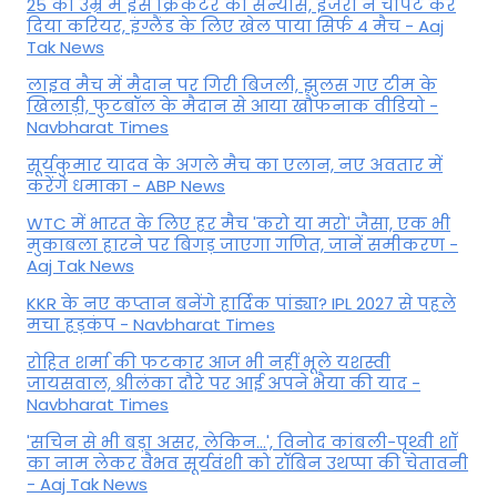
25 की उम्र में इस क्रिकेटर का संन्यास, इंजरी ने चौपट कर
दिया करियर, इंग्लैंड के लिए खेल पाया सिर्फ 4 मैच - Aaj
Tak News
लाइव मैच में मैदान पर गिरी बिजली, झुलस गए टीम के
खिलाड़ी, फुटबॉल के मैदान से आया खौफनाक वीडियो -
Navbharat Times
सूर्यकुमार यादव के अगले मैच का एलान, नए अवतार में
करेंगे धमाका - ABP News
WTC में भारत के लिए हर मैच 'करो या मरो' जैसा, एक भी
मुकाबला हारने पर बिगड़ जाएगा गण‍ित, जानें समीकरण -
Aaj Tak News
KKR के नए कप्तान बनेंगे हार्दिक पांड्या? IPL 2027 से पहले
मचा हड़कंप - Navbharat Times
रोहित शर्मा की फटकार आज भी नहीं भूले यशस्वी
जायसवाल, श्रीलंका दौरे पर आई अपने भैया की याद -
Navbharat Times
'सचिन से भी बड़ा असर, लेकिन...', व‍िनोद कांबली-पृथ्वी शॉ
का नाम लेकर वैभव सूर्यवंशी को रॉबिन उथप्पा की चेतावनी
- Aaj Tak News