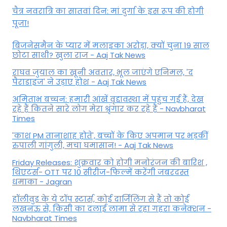
चैत्र नवरात्रि का सातवां दिन: मां दुर्गा के इस रूप की होगी
पूजा!
बिजनेसमैन के प्यार में मलाइका अरोड़ा, क्यों चुना 19 साल
छोटा साथी? खुला राज - Aaj Tak News
राघव जुयाल का खूनी अवतार, भूल जाएंगे एनिमल, 'द
पैराडाइज' ने उड़ाए होश - Aaj Tak News
अमिताभ बच्चन: हमारी आंखें वृद्दावस्था में पहुंच गई हैं, देख
रहे हैं कितने सारे लोग मेरा श्रृंगार कर रहे हैं - Navbharat
Times
'काश PM तानाशाह होते', बच्चों के किए अपमान पर भड़कीं
रुपाली गांगुली, मचा घमासान! - Aaj Tak News
Friday Releases: शुक्रवार को होगी मनोरंजन की बारिश ,
थिएटर्स- OTT पर 10 सीरीज-फिल्में करेंगी जबरदस्त
धमाका - Jagran
हॉलीवुड के ये टॉप स्टार्स, कोई दार्जिलिंग से हैं तो कोई
लखनऊ से, किसी का दलाई लामा से रहा गहरा कनेक्शन -
Navbharat Times