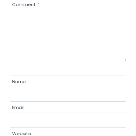
Comment
*
Name
Email
Website