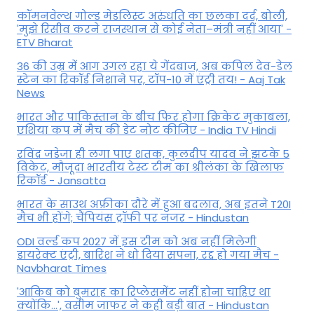
कॉमनवेल्थ गोल्ड मे​डलिस्ट अरुंधति का छलका दर्द, बोली,
'मुझे रिसीव करने राजस्थान से कोई नेता–मंत्री नहीं आया' -
ETV Bharat
36 की उम्र में आग उगल रहा ये गेंदबाज, अब कपिल देव-डेल
स्टेन का रिकॉर्ड निशाने पर, टॉप-10 में एंट्री तय! - Aaj Tak
News
भारत और पाकिस्तान के बीच फिर होगा क्रिकेट मुकाबला,
एशिया कप में मैच की डेट नोट कीजिए - India TV Hindi
रविंद्र जडेजा ही लगा पाए शतक, कुलदीप यादव ने झटके 5
विकेट, मौजूदा भारतीय टेस्ट टीम का श्रीलंका के खिलाफ
रिकॉर्ड - Jansatta
भारत के साउथ अफ्रीका दौरे में हुआ बदलाव, अब इतने T20I
मैच भी होंगे; चैंपियंस ट्रॉफी पर नजर - Hindustan
ODI वर्ल्ड कप 2027 में इस टीम को अब नहीं मिलेगी
डायरेक्ट एंट्री, बारिश ने धो दिया सपना, रद्द हो गया मैच -
Navbharat Times
'आकिब को बुमराह का रिप्लेसमेंट नहीं होना चाहिए था
क्योंकि...', वसीम जाफर ने कही बड़ी बात - Hindustan