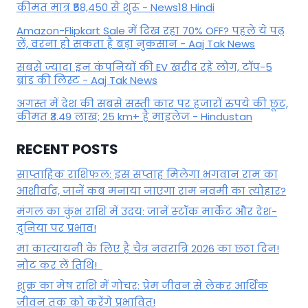
कीमत मात्र ₹58,450 से शुरू - News18 Hindi
Amazon-Flipkart Sale में दिख रहा 70% OFF? पहले ये पढ़
लें, वरना हो सकता है बड़ा नुकसान - Aaj Tak News
सबसे ज्यादा इन कंपनियों की EV खरीद रहे लोग, टॉप-5
ब्रांड की लिस्ट - Aaj Tak News
अगस्त में देश की सबसे सस्ती कार पर हजारों रुपये की छूट,
कीमत ₹3.49 लाख; 25 km+ है माइलेज - Hindustan
RECENT POSTS
साप्ताहिक राशिफल: इस सप्ताह मिलेगा भगवान राम का
आशीर्वाद, जानें कब मनाया जाएगा राम नवमी का त्योहार?
मंगल का कुंभ राशि में उदय: जानें स्‍टॉक मार्केट और देश-
दुनिया पर प्रभाव!
मां कात्‍यायनी के लिए है चैत्र नवरात्रि 2026 का छठा दिन!
नोट कर लें तिथि!
शुक्र का मेष राशि में गोचर: प्रेम जीवन से लेकर आर्थिक
जीवन तक को करेंगे प्रभावित!