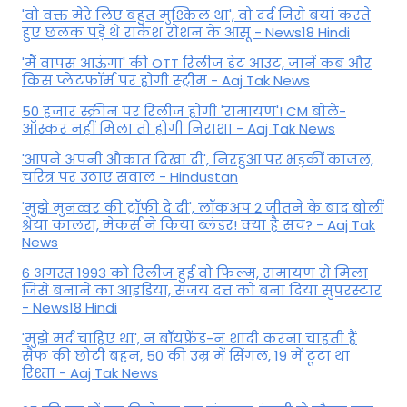
'वो वक्त मेरे लिए बहुत मुश्किल था', वो दर्द जिसे बयां करते
हुए छलक पड़े थे राकेश रोशन के आंसू - News18 Hindi
'मैं वापस आऊंगा' की OTT रिलीज डेट आउट, जानें कब और
किस प्लेटफॉर्म पर होगी स्ट्रीम - Aaj Tak News
50 हजार स्क्रीन पर रिलीज होगी 'रामायण'! CM बोले-
ऑस्कर नहीं मिला तो होगी निराशा - Aaj Tak News
'आपने अपनी औकात दिखा दी', निरहुआ पर भड़कीं काजल,
चरित्र पर उठाए सवाल - Hindustan
'मुझे मुनव्वर की ट्रॉफी दे दी', लॉकअप 2 जीतने के बाद बोलीं
श्रेया कालरा, मेकर्स ने किया ब्लंडर! क्या है सच? - Aaj Tak
News
6 अगस्त 1993 को रिलीज हुई वो फिल्म, रामायण से मिला
जिसे बनाने का आइडिया, संजय दत्त को बना दिया सुपरस्टार
- News18 Hindi
'मुझे मर्द चाहिए था', न बॉयफ्रेंड-न शादी करना चाहती हैं
सैफ की छोटी बहन, 50 की उम्र में सिंगल, 19 में टूटा था
रिश्ता - Aaj Tak News