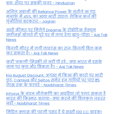
बढ़ा, शेयर पर सबकी नजर - Hindustan
अनिल अंबानी की Reliance Power के नतीजे आ गए,
मुनाफे में 45% का आया भारी उछाल; लेकिन कर्ज की
चुनौतियां बरकरार - Jagran
आधी कीमत पर मिलेंगे Dreame के रोबोटिक वैक्यूम
क्लीनर्स, बोलते ही पूरे घर में लगा देगा झाड़ू-पोछा - Aaj Tak
News
बिजली मीटर में लगीं लाइट्स का राज़, बिजली बिल कम
कर सकता है! - Aaj Tak News
कहीं 'नकली' व्हिस्की तो नहीं पी रहे... क्या भारत में इसके
नाम पर कुछ और बिकता है? - Aaj Tak News
Kia August Discount: अगस्त में किआ की कारों पर भारी
छूट, Carnival और Seltos समेत इन गाड़ियों पर पाएं ₹1.5
लाख तक के फायदे - Navbharat Times
Infosys के नंदन नीलेकणि का आइडिया जो पलट सकता है
भारत की किस्मत, बताया- क्या करने की बिलकुल जरूरत
नहीं - Navbharat Times
मिडिल क्लास की पहली पसंद हैं ये सस्ती 100 CC बाइक!