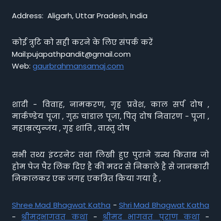
Address: Aligarh, Uttar Pradesh, India
कोई त्रुटि को सही करने के लिए संपर्क करें
Mail:pujapathpandit@gmail.com
Web:
gaurbrahmansamaj.com
शादी - विवाह, नामकरण, गृह प्रवेश, काल सर्प दोष ,
मार्कण्डेय पूजा , गुरु चांडाल पूजा, पितृ दोष निवारण - पूजा ,
महाम्रत्युन्जय , गृह शांति , वास्तु दोष
सभी तथ्य इंटरनेट तथा लिखी हुए पुराने ग्रन्थ किताब जो
होम पेज पैर लिंक दिए है की मदद से निकाले है से जानकारी
निकालकर एक जगह एकत्रित किया गया है ,
Shree Mad Bhagwat Katha
-
Shri Mad Bhagwat Katha
-
श्रीमद्भागवत कथा
-
श्रीमद भागवत पुराण कथा
-