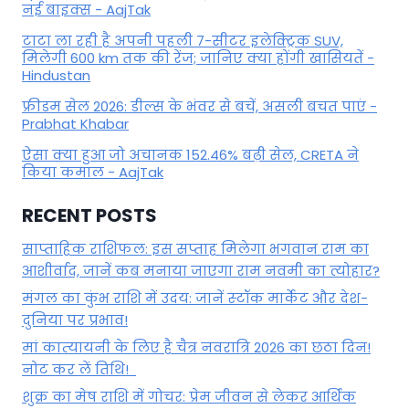
नई बाइक्स - AajTak
टाटा ला रही है अपनी पहली 7-सीटर इलेक्ट्रिक SUV,
मिलेगी 600 km तक की रेंज; जानिए क्या होंगी खासियतें -
Hindustan
फ्रीडम सेल 2026: डील्स के भंवर से बचें, असली बचत पाएं -
Prabhat Khabar
ऐसा क्या हुआ जो अचानक 152.46% बढ़ी सेल, CRETA ने
किया कमाल - AajTak
RECENT POSTS
साप्ताहिक राशिफल: इस सप्ताह मिलेगा भगवान राम का
आशीर्वाद, जानें कब मनाया जाएगा राम नवमी का त्योहार?
मंगल का कुंभ राशि में उदय: जानें स्‍टॉक मार्केट और देश-
दुनिया पर प्रभाव!
मां कात्‍यायनी के लिए है चैत्र नवरात्रि 2026 का छठा दिन!
नोट कर लें तिथि!
शुक्र का मेष राशि में गोचर: प्रेम जीवन से लेकर आर्थिक