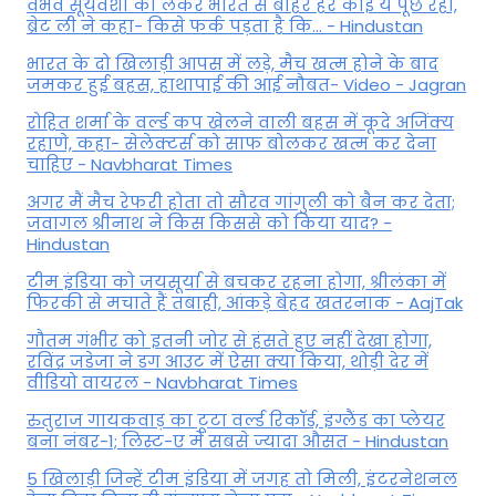
वैभव सूर्यवंशी को लेकर भारत से बाहर हर कोई ये पूछ रहा,
ब्रेट ली ने कहा- किसे फर्क पड़ता है कि… - Hindustan
भारत के दो खिलाड़ी आपस में लड़े, मैच खत्म होने के बाद
जमकर हुई बहस, हाथापाई की आई नौबत- Video - Jagran
रोहित शर्मा के वर्ल्ड कप खेलने वाली बहस में कूदे अजिंक्य
रहाणे, कहा- सेलेक्टर्स को साफ बोलकर खत्म कर देना
चाहिए - Navbharat Times
अगर मैं मैच रेफरी होता तो सौरव गांगुली को बैन कर देता;
जवागल श्रीनाथ ने किस किससे को किया याद? -
Hindustan
टीम इंडिया को जयसूर्या से बचकर रहना होगा, श्रीलंका में
फिरकी से मचाते हैं तबाही, आंकड़े बेहद खतरनाक - AajTak
गौतम गंभीर को इतनी जोर से हंसते हुए नहीं देखा होगा,
रविंद्र जडेजा ने डग आउट में ऐसा क्या किया, थोड़ी देर में
वीडियो वायरल - Navbharat Times
रुतुराज गायकवाड़ का टूटा वर्ल्ड रिकॉर्ड, इंग्लैंड का प्लेयर
बना नंबर-1; लिस्ट-ए में सबसे ज्यादा औसत - Hindustan
5 खिलाड़ी जिन्हें टीम इंडिया में जगह तो मिली, इंटरनेशनल