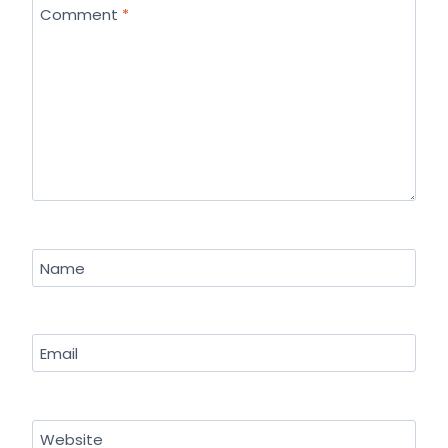
Comment
*
Name
Email
Website