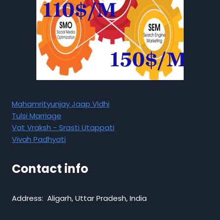
Mahamrityunjay Jaap Vidhi
Tulsi Marriage
Vat Vraksh - Srasti Utappati
Vivah Padhyati
Contact info
Address: Aligarh, Uttar Pradesh, India