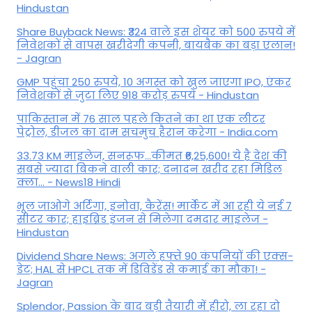
Hindustan
Share Buyback News: ₹324 वाले इस शेयर को 500 रुपये में
निवेशकों से वापस खरीदेगी कंपनी, बायबैक का बड़ा एलान!
- Jagran
GMP पहुंचा 250 रुपये, 10 अगस्त को खुल जाएगा IPO, एंकर
निवेशकों से जुटा लिए 918 करोड़ रुपये - Hindustan
पाकिस्तान में 76 साल पहले कितने का था एक लीटर
पेट्रोल, डीजल का दाम सचमुच हैरान करेगा - India.com
33.73 KM माइलेज, सनरूफ...कीमत ₹6,25,600! ये है देश की
सबसे ज्यादा बिकने वाली कार; दनादन खरीद रहा मिडिल
क्ला... - News18 Hindi
भूल जाओगे अर्टिगा, इनोवा, कैरेंस! मार्केट में आ रही ये नई 7
सीटर कार; हाइब्रिड इंजन से मिलेगा दमदार माइलेज -
Hindustan
Dividend Share News: अगले हफ्ते 90 कंपनियों की एक्स-
डेट; HAL से HPCL तक में डिविडेंड से कमाई का मौका! -
Jagran
Splendor, Passion के बाद बड़ी तैयारी में हीरो, ला रहा दो