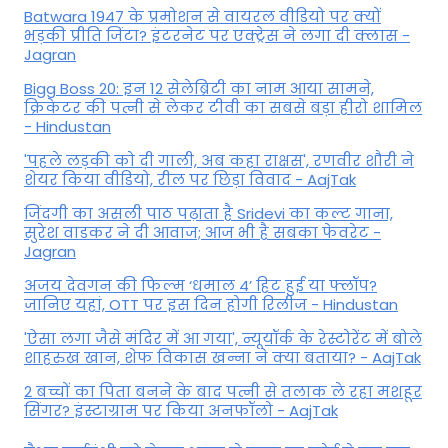
Batwara 1947 के प्रमोशन से वायरल वीडियो पर क्यों
भड़की प्रीति जिंटा? इंटरनेट पर एक्ट्रेस ने लगा दी क्लास -
Jagran
Bigg Boss 20: इन 12 सेलेब्रिटी का नाम आया सामने,
क्रिकेटर की पत्नी से लेकर टीवी का सबसे बड़ा हीरो शामिल
- Hindustan
'पहले लड़की को दी गाली, अब कहा राक्षस', रणवीर शौरी ने
शेयर किया वीडियो, रील पर छिड़ा विवाद - AajTak
जिंदगी का असली पाठ पढ़ाता है Sridevi का कल्ट गाना,
सुरेश वाडकर ने दी आवाज; आज भी है सबका फेवरेट -
Jagran
अजय देवगन की फिल्म ‘धमाल 4’ हिट हुई या फ्लॉप?
जानिए यहां, OTT पर इस दिन होगी रिलीज - Hindustan
'ऐसा लगा जैसे मंदिर में आ गया', न्यूयॉर्क के रेस्टोरेंट में बोले
शाहरुख खान, शेफ विकास खन्ना ने क्या बताया? - AajTak
2 बच्चों का पिता बनने के बाद पत्नी से तलाक ले रहा मशहूर
सिंगर? इंस्टाग्राम पर किया अनफॉलो - AajTak