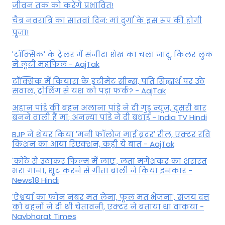
जीवन तक को करेंगे प्रभावित!
चैत्र नवरात्रि का सातवां दिन: मां दुर्गा के इस रूप की होगी
पूजा!
'टॉक्सिक' के ट्रेलर में संजीदा शेख का चला जादू, किलर लुक
ने लूटी महफिल - AajTak
टॉक्सिक में कियारा के इंटीमेट सीन्स, पति सिद्धार्थ पर उठे
सवाल, ट्रोलिंग से यश को पड़ा फर्क? - AajTak
अहान पांडे की बहन अलाना पांडे ने दी गुड न्यूज, दूसरी बार
बनने वाली हैं मां; अनन्या पांडे ने दी बधाई - India TV Hindi
BJP ने शेयर किया 'मनी फॉलोज माई ब्रदर' रील, एक्टर रवि
किशन का आया रिएक्शन, कही ये बात - AajTak
'कोठे से उठाकर फिल्म में लाए', लता मंगेशकर का शरारत
भरा गाना, शूट करने से गीता बाली ने किया इनकार -
News18 Hindi
'ऐश्वर्या का फोन नंबर मत लेना, फूल मत भेजना', संजय दत्त
को बहनों ने दी थी चेतावनी, एक्टर ने बताया था वाकया -
Navbharat Times