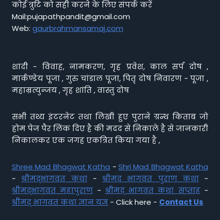
कोई त्रुटि को सही करने के लिए संपर्क करें
Mail:pujapathpandit@gmail.com
Web:
gaurbrahmansamaj.com
शादी - विवाह, नामकरण, गृह प्रवेश, काल सर्प दोष ,
मार्कण्डेय पूजा , गुरु चांडाल पूजा, पितृ दोष निवारण - पूजा ,
महाम्रत्युन्जय , गृह शांति , वास्तु दोष
सभी तथ्य इंटरनेट तथा लिखी हुए पुराने ग्रन्थ किताब जो
होम पेज पैर लिंक दिए है की मदद से निकाले है से जानकारी
निकालकर एक जगह एकत्रित किया गया है ,
Shree Mad Bhagwat Katha
-
Shri Mad Bhagwat Katha
-
श्रीमद्भागवत कथा
-
श्रीमद भागवत पुराण कथा
-
श्रीमद्भागवत महापुराण
-
श्रीमद् भागवत कथा सप्ताह
-
श्रीमद् भागवत कथा ज्ञान यज्ञ
- Click here -
Contact Us