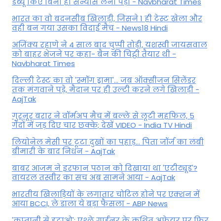
डेब्यू किए बिना ही संन्यास लेना पड़ा - Navbharat Times
भारत का वो बदनसीब खिलाड़ी, जिसने 1 ही टेस्ट खेला और
वही बन गया उसका विदाई मैच - News18 Hindi
अजिंक्य रहाणे ने 4 साल बाद चुप्पी तोड़ी, यशस्वी जायसवाल
को बाहर भेजने पर कहा- बैन की चिट्ठी तैयार थी -
Navbharat Times
दिल्ली टेस्ट का वो 'स्मॉग ड्रामा'... जब ऑक्सीजन सिलेंडर
तक मंगवाने पड़े, मैदान पर ही उल्टी करने लगे खिलाड़ी -
AajTak
गुरनूर बरार ने वॉर्मअप मैच में बल्ले से लूटी महफिल, 5
गेंदों में जड़ दिए चार छक्के; देखें VIDEO - India TV Hindi
लियोनेल मेसी पर टूटा दुखों का पहाड़... पिता जॉर्ज का लंबी
बीमारी के बाद निधन - AajTak
बाबर आजम ने इरफान पठान को दिखाया था 'एटीट्यूड'?
वायरल तस्वीर का सच अब सामने आया - AajTak
भारतीय खिलाड़ियों के लगातार चोटिल होने पर एक्शन में
आया BCCI, ले डाला ये बड़ा फैसला - ABP News
'कप्तानी से हटाओ': एश्ले गार्डनर के कथित अफेयर पर फिर