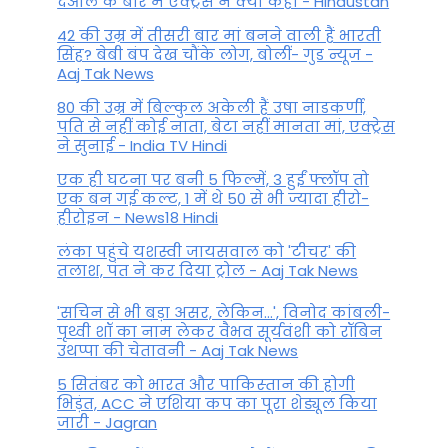
देओल के बारे में एक्ट्रेस ने क्या कहा - Hindustan
42 की उम्र में तीसरी बार मां बनने वाली हैं भारती
सिंह? बेबी बंप देख चौंके लोग, बोलीं- गुड न्यूज -
Aaj Tak News
80 की उम्र में बिल्कुल अकेली हैं उषा नाडकर्णी,
पति से नहीं कोई नाता, बेटा नहीं मानता मां, एक्ट्रेस
ने सुनाई - India TV Hindi
एक ही घटना पर बनी 5 फिल्में, 3 हुईं फ्लॉप तो
एक बन गई कल्ट, 1 में थे 50 से भी ज्यादा हीरो-
हीरोइन - News18 Hindi
लंका पहुंचे यशस्वी जायसवाल को 'टीचर' की
तलाश, पंत ने कर द‍िया ट्रोल - Aaj Tak News
'सचिन से भी बड़ा असर, लेकिन...', व‍िनोद कांबली-
पृथ्वी शॉ का नाम लेकर वैभव सूर्यवंशी को रॉबिन
उथप्पा की चेतावनी - Aaj Tak News
5 सितंबर को भारत और पाकिस्‍तान की होगी
भिड़ंत, ACC ने एशिया कप का पूरा शेड्यूल किया
जारी - Jagran