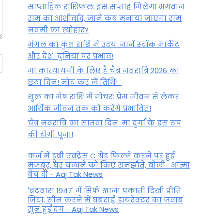
साप्ताहिक राशिफल: इस सप्ताह मिलेगा भगवान
राम का आशीर्वाद, जानें कब मनाया जाएगा राम
नवमी का त्योहार?
मंगल का कुंभ राशि में उदय: जानें स्‍टॉक मार्केट
और देश-दुनिया पर प्रभाव!
मां कात्‍यायनी के लिए है चैत्र नवरात्रि 2026 का
छठा दिन! नोट कर लें तिथि!
शुक्र का मेष राशि में गोचर: प्रेम जीवन से लेकर
आर्थिक जीवन तक को करेंगे प्रभावित!
चैत्र नवरात्रि का सातवां दिन: मां दुर्गा के इस रूप
की होगी पूजा!
कर्ज में डूबी एक्ट्रेस C ग्रेड फिल्में करने पर हुई
मजबूर, घर चलाने को किए समझौते, बोली- आत्मा
बेच दी - Aaj Tak News
'बंटवारा 1947' में सिर्फ खाना पकाती दिखीं प्रीति
जिंटा, सीन करने में घबराईं, डायरेक्टर का जवाब
सुन हुईं दंग - Aaj Tak News