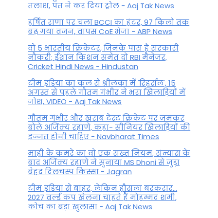
तलाश, पंत ने कर द‍िया ट्रोल - Aaj Tak News
हर्षित राणा पर चला BCCI का हंटर, 97 किलो तक
बढ़ गया वजन, वापस CoE भेजा - ABP News
वो 5 भारतीय क्रिकेटर, जिनके पास है सरकारी
नौकरी; ईशान किशन समेत दो RBI मैनेजर,
Cricket Hindi News - Hindustan
टीम इंडिया का कल से श्रीलंका में 'रिहर्सल', 15
अगस्त से पहले गौतम गंभीर ने भरा ख‍िलाड़‍ियों में
जोश, VIDEO - Aaj Tak News
गौतम गंभीर और खराब टेस्ट क्रिकेट पर जमकर
बोले अजिंक्य रहाणे, कहा- सीनियर खिलाड़ियों की
इज्जत होनी चाहिए - Navbharat Times
माही के कमरे का वो एक सख्त नियम, संन्यास के
बाद अजिंक्‍य रहाणे ने सुनाया MS Dhoni से जुड़ा
बेहद दिलचस्प किस्सा - Jagran
टीम इंडिया से बाहर, लेकिन हौसला बरकरार...
2027 वर्ल्ड कप खेलना चाहते हैं मोहम्मद शमी,
कोच का बड़ा खुलासा - Aaj Tak News