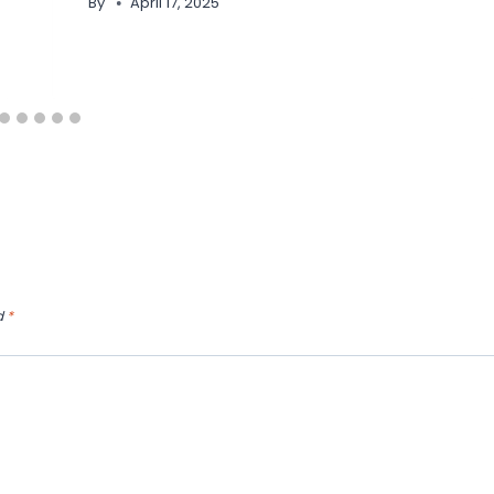
By
April 17, 2025
d
*