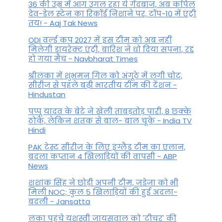
36 की उम्र में आग उगल रहा ये गेंदबाज, अब कपिल
देव-डेल स्टेन का रिकॉर्ड निशाने पर, टॉप-10 में एंट्री
तय! - Aaj Tak News
ODI वर्ल्ड कप 2027 में इस टीम को अब नहीं
मिलेगी डायरेक्ट एंट्री, बारिश ने धो दिया सपना, रद्द
हो गया मैच - Navbharat Times
श्रीलंका में शुभमन गिल को अंगूठे में लगी चोट,
सीरीज से पहले बढ़ी भारतीय टीम की टेंशन -
Hindustan
पप्पू यादव के बेटे ने खेली ताबड़तोड़ पारी, 8 छक्के
ठोके, लेकिन शतक से बाल- बाल चूके - India TV
Hindi
PAK टेस्ट सीरीज के लिए इंग्लैंड टीम का एलान,
बदला कप्तान 4 खिलाड़ियों की वापसी - ABP
News
शशांक सिंह ने छोड़ी अपनी टीम, जडेजा को भी
मिली NOC; कुल 5 खिलाड़ियों की हुई अदला-
बदली - Jansatta
लंका पहुंचे यशस्वी जायसवाल को 'टीचर' की