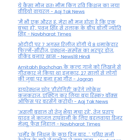
ये कैसा मौन व्रत! मीम किंग रवि किशन का नया
वीडियो वायरल - Aaj Tak News
'मैं भी एक औरत हूं, मेरा भी मन होता है कि एक
बच्चा हो', पवन सिंह से तलाक के बीच बोलीं ज्योति
सिंह - Navbharat Times
ओटीटी पर 7 अगस्त रिलीज होंगी ये 8 धमाकेदार
फिल्में-सीरीज, एक्शन-सस्पेंस का भरपूर डोज,
वीकेंड बनाएं खास - News18 Hindi
Amitabh Bachchan के कल्ट गाने को लिखने से
गीतकार ने किया था इनकार, 27 सालों से लोगों
की जुबां पर बना हुआ गीत - Jagran
डायरेक्शन छोड़ 'हीरोगिरी' करेंगे लोकेश
कनकराज, एक्टिंग कर लिया बड़ा रिस्क? बॉक्स
ऑफिस पर बरसेंगे करोड़ों! - Aaj Tak News
'असली बवाल तो तेजू भैया मचा रहे', तेज प्रताप
यादव ने काजल राघवानी के लिए बदलवाया डिनर
मेन्यू, फैंस न‍िहाल - Navbharat Times
'धर्मेंद्र के निधन के कुछ दिन बाद...', पढ़िए सनी