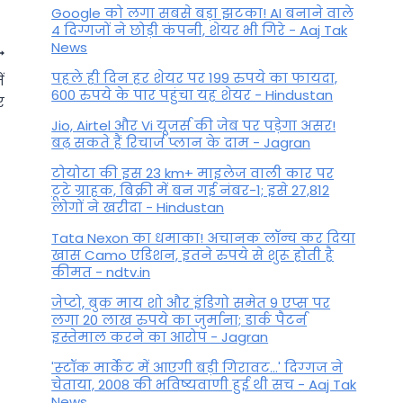
Google को लगा सबसे बड़ा झटका! AI बनाने वाले
4 दिग्गजों ने छोड़ी कंपनी, शेयर भी गिरे - Aaj Tak
News
पहले ही दिन हर शेयर पर 199 रुपये का फायदा,
ं
600 रुपये के पार पहुंचा यह शेयर - Hindustan
र
Jio, Airtel और Vi यूजर्स की जेब पर पड़ेगा असर!
बढ़ सकते हैं रिचार्ज प्लान के दाम - Jagran
टोयोटा की इस 23 km+ माइलेज वाली कार पर
टूटे ग्राहक, बिक्री में बन गई नंबर-1; इसे 27,812
लोगों ने खरीदा - Hindustan
Tata Nexon का धमाका! अचानक लॉन्च कर दिया
खास Camo एडिशन, इतने रुपये से शुरू होती है
कीमत - ndtv.in
जेप्टो, बुक माय शो और इंडिगो समेत 9 एप्स पर
Janmasthami Correct Date
लगा 20 लाख रुपये का जुर्माना; डार्क पैटर्न
इस्तेमाल करने का आरोप - Jagran
Muhurat: जन्माष्टमी पर सिर्फ 46
'स्‍टॉक मार्केट में आएगी बड़ी गिरावट...' दिग्‍गज ने
मिनट पूजा का मुहूर्त, मन में तिथि
चेताया, 2008 की भविष्यवाणी हुई थी सच - Aaj Tak
को लेकर न रखें संदेह
News