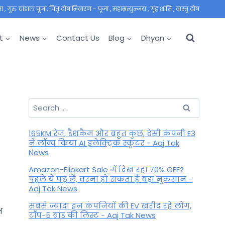
 गुरु चांडाल पूजा, पितृ दोष निवारण - पूजा , महाम्रत्युन्जय , गृह शांति , वास्तु दोष
t
News
Contact Us
Blog
Dhyan
Search
for:
165KM रेंज, डैशकैम और बहुत कुछ, देसी कंपनी E3
ने लॉन्च किया AI इलेक्ट्रिक स्कूटर - Aaj Tak
News
Amazon-Flipkart Sale में दिख रहा 70% OFF?
पहले ये पढ़ लें, वरना हो सकता है बड़ा नुकसान -
Aaj Tak News
सबसे ज्यादा इन कंपनियों की EV खरीद रहे लोग,
भ
टॉप-5 ब्रांड की लिस्ट - Aaj Tak News