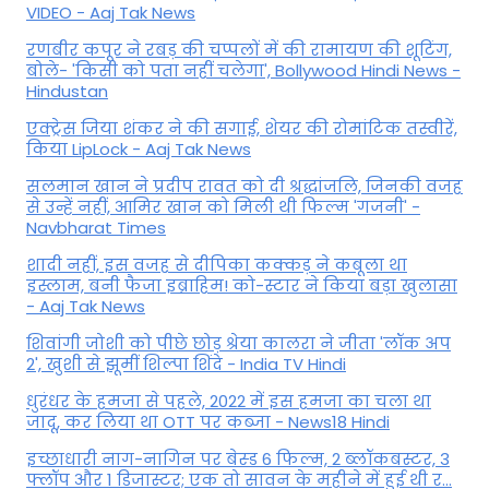
VIDEO - Aaj Tak News
रणबीर कपूर ने रबड़ की चप्पलों में की रामायण की शूटिंग,
बोले- 'किसी को पता नहीं चलेगा', Bollywood Hindi News -
Hindustan
एक्ट्रेस जिया शंकर ने की सगाई, शेयर की रोमांटिक तस्वीरें,
किया LipLock - Aaj Tak News
सलमान खान ने प्रदीप रावत को दी श्रद्धांजलि, जिनकी वजह
से उन्हें नहीं, आमिर खान को मिली थी फिल्म 'गजनी' -
Navbharat Times
शादी नहीं, इस वजह से दीपिका कक्कड़ ने कबूला था
इस्लाम, बनी फैजा इब्राहिम! को-स्टार ने किया बड़ा खुलासा
- Aaj Tak News
शिवांगी जोशी को पीछे छोड़ श्रेया कालरा ने जीता 'लॉक अप
2', खुशी से झूमीं शिल्पा शिंदे - India TV Hindi
धुरंधर के हमजा से पहले, 2022 में इस हमजा का चला था
जादू, कर लिया था OTT पर कब्जा - News18 Hindi
इच्छाधारी नाग-नागिन पर बेस्ड 6 फिल्म, 2 ब्लॉकबस्टर, 3
फ्लॉप और 1 डिजास्टर; एक तो सावन के महीने में हुई थी र...