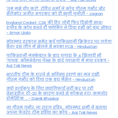
'तुम मुझे ड्रॉप करो', रोहित शर्मा ने कोच गौतम गंभीर और
सेलेक्टर अजीत अगरकर को दी खुली चुनौती - Jagran
England Cricket: CSK की हिट जोड़ी फिर दिखेगी साथ!
इंग्लैंड के कोच बनते ही फ्लेमिंग ने दिया हसी को बड़ा ऑफर
- Amar Ujala
मोहम्मद इरफान समेत कई पाकिस्तानी क्रिकेटर पर लगेगा
बैन? इस लीग में खेलने से भड़का PCB - Hindustan
पाकिस्तानी मुक्केबाज के बाद युगांडा के 4 खिलाड़ी भी
'गायब', कॉमनवेल्थ गेम्स के बाद ग्लासगो में मचा हड़कंप -
Aaj Tak News
भारतीय टीम के हारने से अजिंक्य रहाणे का मन दुखी,
गौतम गंभीर को दिया एक बड़ा मैसेज - Hindustan
क्यों वर्ल्डकप के लिए क्वालिफाई नहीं कर पा रही
वेस्टइंडीज: टी-20 के कारण वनडे से फोकस हटा, कमजोर
डोमेस्टिक ... - Dainik Bhaskar
ना गौतम गंभीर, ना राहुल द्रव‍िड़... मोहम्मद शमी ने बताया
अपना फेवरेट टीम इंड‍िया का कोच - Aaj Tak News