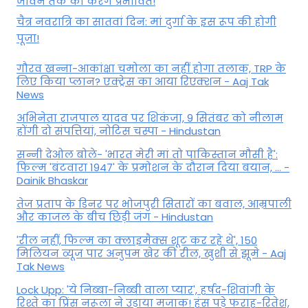
जीवन तक को करेंगे प्रभावित!
चैत्र नवरात्रि का सातवां दिन: मां दुर्गा के इस रूप की होगी
पूजा!
गौरव खन्ना-आकांक्षा चमोला का नहीं होगा तलाक, TRP के
लिए किया प्लान? एक्ट्रेस का आया रिएक्शन - Aaj Tak
News
अभिनेता राजपाल यादव पर शिकंजा, 9 सितंबर को नीलाम
होंगी दो संपत्तियां, नोटिस चस्पा - Hindustan
सन्नी देओल बोले- 'भारत मेरी मां तो पाकिस्तान मौसी है':
फिल्म 'बंटवारा 1947' के प्रमोशन के दौरान दिया बयान, ... -
Dainik Bhaskar
तेज प्रताप के डिनर पर भोजपुरी सितारों का बवाल, आम्रपाली
और काजल के बीच छिड़ी जंग - Hindustan
'रील नहीं, फिल्म का क्लाइमैक्स शूट कर रहे थे', 150
मिलियन व्यूज पार अनुपम खेर की रील, खुशी से झूमे - Aaj
Tak News
Lock Upp: 'ये निब्बा-निब्बी वाला प्यार', हर्षद-शिवांगी के
रिश्ते का प्रिंस नरूला ने उड़ाया मजाक! हंस पड़े फराह-रितेश,