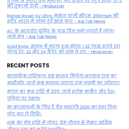
5 गुना से ज्यादा बढ़ा मुनाफा, नई ऊंचाई पर पहुंचे शेयर, 37%
की तूफानी तेजी - Hindustan
Range Rover SV Ultra: मसाज वाली सीट्स, 261Kmph की
स्पीड, भारत में लॉन्च हुई खास कार - Aaj Tak News
AC के आउटडोर यूनिट के पास ग्रिल क्यों लगाते हैं लोग?
जाने सच - Aaj Tak News
Gold Rate: सावन में महंगा हुआ सोना! 1.32 लाख रुपये रहा
गोल्ड रेट, 22 और 24 कैरेट का दाम ये रहा - Hindustan
RECENT POSTS
साप्ताहिक राशिफल: इस सप्ताह मिलेगा भगवान राम का
आशीर्वाद, जानें कब मनाया जाएगा राम नवमी का त्योहार?
मंगल का कुंभ राशि में उदय: जानें स्‍टॉक मार्केट और देश-
दुनिया पर प्रभाव!
मां कात्‍यायनी के लिए है चैत्र नवरात्रि 2026 का छठा दिन!
नोट कर लें तिथि!
शुक्र का मेष राशि में गोचर: प्रेम जीवन से लेकर आर्थिक