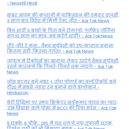
- News18 Hindi
बाबर आजम की कप्तानी में पाकिस्तान की दमदार वापसी,
3 साल बाद विदेश में मिली टेस्ट जीत - Aaj Tak News
बिन शादी 5 बच्चों के पिता बने रोनाल्डो, गर्लफ्रेंड जॉर्जिना
संग 10 साल का साथ, अब करेंगे शादी? - Aaj Tak News
धीरे-धीरे रे मना… वैभव सूर्यवंशी को उप-कप्तान बनाना
कितना सही, कितना गलत? - Aaj Tak News
जापान में रिकॉर्ड्स का खजाना लेकर उतरेंगे वैभव सूर्यवंशी,
इतने कारनामे कि गिनते-गिनते थक जाएंगे! - Aaj Tak
News
जोस बटलर बने नंबर-1, तोड़ा पोलार्ड का वर्ल्ड रिकॉर्ड; बने
टी20 में सबसे ज्यादा रन बनाने वाले बल्लेबाज -
Hindustan
बेटी र‍िद्ध‍िमा पर उमड़ा क्रिकेटर सूर्यकुमार यादव का प्यार,
'रख विश्वास' वाले पोस्ट से BCCI को दिया संदेश - Aaj Tak
News
9 छक्के, 6 चौके... DPL में यश धुल ने जड़ा तूफानी शतक,
द‍िग्वेश राठी को भी स‍िखाया सबक - Aaj Tak News