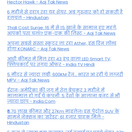
Hector Hawk - Aaj Tak News
6 महीने से दहाड़ रहा यह शेयर, अब गुरुवार को हो सकती है
हलचल - Hindustan
Thali Cost Surge: 16 में से 15 खाने के सामान हुए महंगे,
आपको पता चला? एक-एक की लिस्ट - Aaj Tak News
अपना सबसे सस्ता स्कूटर ला रहा Ather, इस दिन लॉन्च
होगा KONARC - Aaj Tak News
आधी कीमत में मिल रहा 43 इंच वाला LED Smart TV,
फ्लिपकार्ट पर तगड़ा ऑफर - India TV Hindi
5 मीटर से ज्यादा लंबी, 600KM रेंज... भारत आ रही ये लग्जरी
MPV - Aaj Tak News
ईरान-अमेरिका की जंग में तेल बेचकर 3 महीने में
मालामाल हो गई ये कंपनी, 5 देशों के सालाना बजट से भी
ज्यादा छाप - India.Com
₹5.70 लाख कीमत और 27Km माइलेज! इस पेट्रोल SUV के
सामने नेक्सन का 'सरेंडर'; 61 हजार ग्राहक मिले -
Hindustan