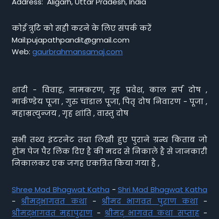
Address: Aligarh, Uttar Pradesh, India
कोई त्रुटि को सही करने के लिए संपर्क करें
Mail:pujapathpandit@gmail.com
Web:
gaurbrahmansamaj.com
शादी - विवाह, नामकरण, गृह प्रवेश, काल सर्प दोष ,
मार्कण्डेय पूजा , गुरु चांडाल पूजा, पितृ दोष निवारण - पूजा ,
महाम्रत्युन्जय , गृह शांति , वास्तु दोष
सभी तथ्य इंटरनेट तथा लिखी हुए पुराने ग्रन्थ किताब जो
होम पेज पैर लिंक दिए है की मदद से निकाले है से जानकारी
निकालकर एक जगह एकत्रित किया गया है ,
Shree Mad Bhagwat Katha
-
Shri Mad Bhagwat Katha
-
श्रीमद्भागवत कथा
-
श्रीमद भागवत पुराण कथा
-
श्रीमद्भागवत महापुराण
-
श्रीमद् भागवत कथा सप्ताह
-