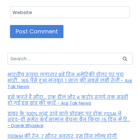
Website
Search
for:
भारतीय रुपया लगातार 9वें दिन अमेरिकी डॉलर पर पड़ा
भारी... 165 पैसे हुआ मजबूत, 1 साल की सबसे लंबी तेजी - Aaj
Tak News
इसे कहते हैं सौदा... एक डील और 4 करोड़ रुपये तक सस्ती
हो गई इस ब्रांड की कारें - Aaj Tak News
डाबर के '100% शुद्ध' दावे वाले प्रोडक्ट पर रोक: FSSAI ने
शहद-घी समेत कई सामान बेचना बैन किया; 15 दिन में रि...
- Dainik Bhaskar
1100KM की रेंज, 7 सीटर अवतार, इस दिन लॉन्च होगी