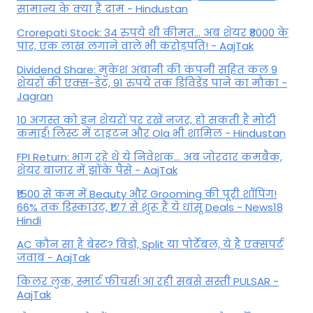
सामान्य के क्या हैं दाम - Hindustan
Crorepati Stock: 34 रुपये थी कीमत... अब शेयर ₹8000 के
पार, एक लाख लगाने वाले भी करोड़पति! - AajTak
Dividend Share: मुकेश अंबानी की कंपनी सहित कल 9
शेयरों की एक्स-डेट, 91 रुपये तक डिविडेंड पाने का मौका -
Jagran
10 अगस्त को इन शेयरों पर रखें नजर, हो सकती है मोटी
कमाई! लिस्ट में टाइटन और Ola भी शामिल - Hindustan
FPI Return: भाग रहे थे ये निवेशक... अब जोरदार कमबैक,
शेयर बाजार में झोंके पैसे - AajTak
₹1500 से कम में Beauty और Grooming की पूरी शॉपिंग!
66% तक डिस्काउंट, ₹177 से शुरू हैं ये धांसू Deals - News18
Hindi
AC कौन सा है बेस्ट? विंडो, Split या पोर्टेबल, ये है एक्सपर्ट
जवाब - AajTak
किलर लुक, स्मार्ट फीचर्स! आ रही सबसे सस्ती PULSAR -
AajTak