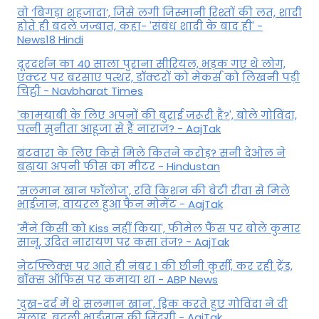
वो ‘बिगड़ा शहजादा’, जिसे लगी जिस्मानी रिश्तों की लत, शादी
होते ही बदले जज्बात, कहा- 'संबंध शादी के बाद ही' -
News18 Hindi
दूरदर्शन का 40 साला पुराना सीरियल, भड़क गए थे लोग,
एक्टर पर बरसाए पत्थर, डॉक्टरों को मेकर्स को लिखनी पड़ी
चिट्ठी - Navbharat Times
'कामयाबी के लिए अपनों की बुराई जरूरी है?', बोले गोविंदा,
पत्नी सुनीता आहूजा से हैं नाराज? - AajTak
बंटवारा के लिए किसे मिले कितने करोड़? सनी देओल ने
बढ़ाया अपनी फीस का मीटर - Hindustan
'सलमान खान फॉलोज', रवि किशन की बेटी रीवा से मिले
भाईजान, वायरल हुआ फैन मोमेंट - AajTak
'मैंने किसी को Kiss नहीं किया', फीमेल फैंस पर बोले कुमार
सानू, उदित नारायण पर कसा तंज? - AajTak
नेटफ्लिक्स पर आते ही नंबर 1 की छीनी कुर्सी, कर रही ट्रेंड,
बॉक्स ऑफिस पर कमाया था - ABP News
'दुख-दर्द में थे सलमान खान', ड्रिंक करते हुए गोविंदा ने दी
सलाह, बदली भाईजान की जिंदगी - AajTak