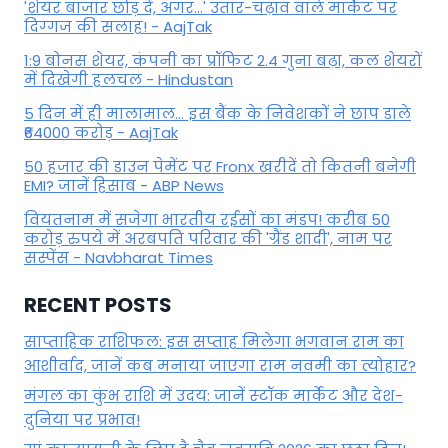
'शेयर बाजार छोड़ दें, अगर...' उतार-चढ़ाव वाले मार्केट पर
दिग्‍गज की सलाह! - AajTak
1:9 बोनस शेयर, कंपनी का प्रॉफिट 2.4 गुना बढ़ा, कल शेयरों
में दिखेगी हलचल - Hindustan
5 दिन में ही मालामाल... इस बैंक के निवेशकों ने छाप डाले
₹64000 करोड़ - AajTak
50 हजार की डाउन पेमेंट पर Fronx खरीदें तो कितनी बनेगी
EMI? जानें हिसाब - ABP News
वियतनाम में सजेगा भारतीय रईसों का मंडप! करीब 50
करोड़ रुपये में अरबपति परिवार की 'ग्रैंड शादी', नाम पर
सस्पेंस - Navbharat Times
RECENT POSTS
साप्ताहिक राशिफल: इस सप्ताह मिलेगा भगवान राम का
आशीर्वाद, जानें कब मनाया जाएगा राम नवमी का त्योहार?
मंगल का कुंभ राशि में उदय: जानें स्‍टॉक मार्केट और देश-
दुनिया पर प्रभाव!