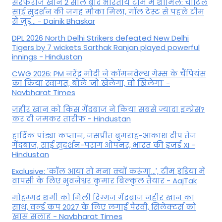
सरफराज खान 2 साल बाद भारतीय टीम में शामिल: चोटिल
साई सुदर्शन की जगह मौका मिला, गॉल टेस्ट से पहले टीम
से जुड़... - Dainik Bhaskar
DPL 2026 North Delhi Strikers defeated New Delhi
Tigers by 7 wickets Sarthak Ranjan played powerful
innings - Hindustan
CWG 2026: PM नरेंद्र मोदी ने कॉमनवेल्थ गेम्स के चैंपियंस
का किया स्वागत, बोले 'जो खेलेगा, वो खिलेगा' -
Navbharat Times
जहीर खान को किस गेंदबाज ने किया सबसे ज्यादा इम्प्रेस?
कर दी जमकर तारीफ - Hindustan
हार्दिक पांड्या कप्तान, जसप्रीत बुमराह-आकाश दीप तेज
गेंदबाज, साई सुदर्शन-पराग ओपनर, भारत की इंजर्ड XI -
Hindustan
Exclusive: 'कॉल आया तो मना क्यों करूंगा...', टीम इंडिया में
वापसी के लिए भुवनेश्वर कुमार बिल्कुल तैयार - AajTak
मोहम्मद शमी को मिली दिग्गज गेंदबाज जहीर खान का
साथ, वर्ल्ड कप 2027 के लिए लगाई पैरवी, सिलेक्टर्स को
खास सलाह - Navbharat Times