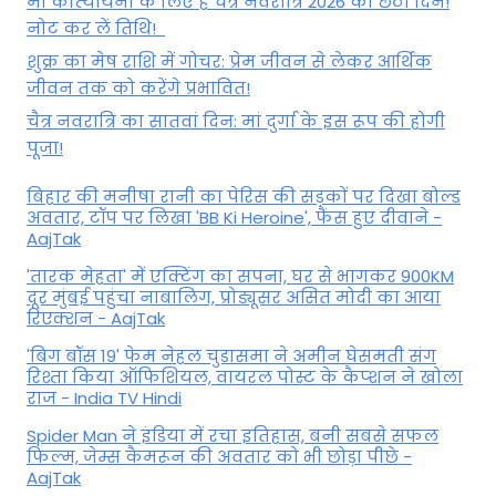
मां कात्‍यायनी के लिए है चैत्र नवरात्रि 2026 का छठा दिन!
नोट कर लें तिथि!
शुक्र का मेष राशि में गोचर: प्रेम जीवन से लेकर आर्थिक
जीवन तक को करेंगे प्रभावित!
चैत्र नवरात्रि का सातवां दिन: मां दुर्गा के इस रूप की होगी
पूजा!
बिहार की मनीषा रानी का पेरिस की सड़कों पर दिखा बोल्ड
अवतार, टॉप पर लिखा 'BB Ki Heroine', फैंस हुए दीवाने -
AajTak
'तारक मेहता' में एक्टिंग का सपना, घर से भागकर 900KM
दूर मुंबई पहुंचा नाबालिग, प्रोड्यूसर असित मोदी का आया
रिएक्शन - AajTak
'बिग बॉस 19' फेम नेहल चुडासमा ने अमीन घेसमती संग
रिश्ता किया ऑफिशियल, वायरल पोस्ट के कैप्शन ने खोला
राज - India TV Hindi
Spider Man ने इंडिया में रचा इतिहास, बनी सबसे सफल
फिल्म, जेम्स कैमरून की अवतार को भी छोड़ा पीछे -
AajTak