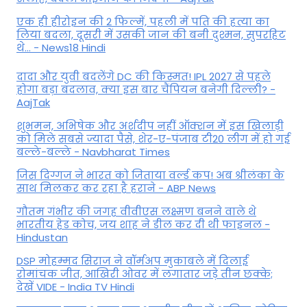
एक ही हीरोइन की 2 फिल्में, पहली में पति की हत्या का
लिया बदला, दूसरी में उसकी जान की बनी दुश्मन, सुपरहिट
थे... - News18 Hindi
दादा और युवी बदलेंगे DC की किस्मत! IPL 2027 से पहले
होगा बड़ा बदलाव, क्या इस बार चैंपियन बनेगी दिल्ली? -
AajTak
शुभमन, अभिषेक और अर्शदीप नहीं ऑक्शन में इस खिलाड़ी
को मिले सबसे ज्यादा पैसे, शेर-ए-पंजाब टी20 लीग में हो गई
बल्ले-बल्ले - Navbharat Times
जिस दिग्गज ने भारत को जिताया वर्ल्ड कप! अब श्रीलंका के
साथ मिलकर कर रहा है हराने - ABP News
गौतम गंभीर की जगह वीवीएस लक्ष्मण बनने वाले थे
भारतीय हेड कोच, जय शाह ने डील कर दी थी फाइनल -
Hindustan
DSP मोहम्मद सिराज ने वॉर्मअप मुकाबले में दिलाई
रोमांचक जीत, आखिरी ओवर में लगातार जड़े तीन छक्के;
देखें VIDE - India TV Hindi