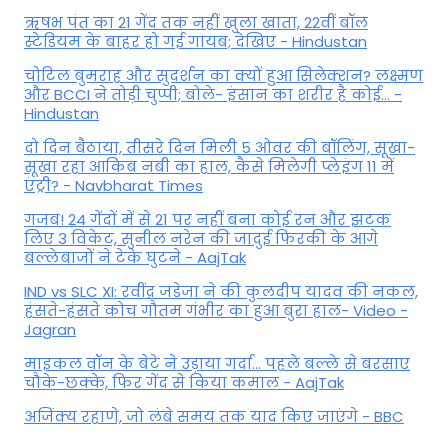
ऋषभ पंत का 21 गेंद तक नहीं खुला खाता, 22वीं बॉल
स्टेडियम के बाहर हो गई गायब; देखिए - Hindustan
चोटिल बुमराह और सुदर्शन का क्यों हुआ सिलेक्शन? लक्ष्मण
और BCCI ने तोड़ी चुप्पी; बोले- इंसान का शरीर है कोई… -
Hindustan
दो दिन बैठाया, तीसरे दिन मिली 5 ओवर की बॉलिंग, सूखा-
सूखा रहा आकिब नबी का हाल, कैसे मिलेगी प्लेइंग 11 में
एंट्री? - Navbharat Times
गजब! 24 गेंदों में से 21 पर नहीं बना कोई रन और झटक
लिए 3 विकेट, सुनील नरेन की जादुई फिरकी के आगे
बल्लेबाजों ने टेके घुटने - AajTak
IND vs SLC XI: रवींद्र जडेजा ने की कुलदीप यादव की नकल,
हंसते-हंसते कोच गौतम गंभीर का हुआ बुरा हाल- Video -
Jagran
माइकल वॉन के बेटे ने उड़ाया गर्दा... पहले बल्ले से बरसाए
चौके-छक्के, फिर गेंद से किया कमाल - AajTak
अजिंक्य रहाणे, जो लंबे समय तक याद किए जाएंगे - BBC