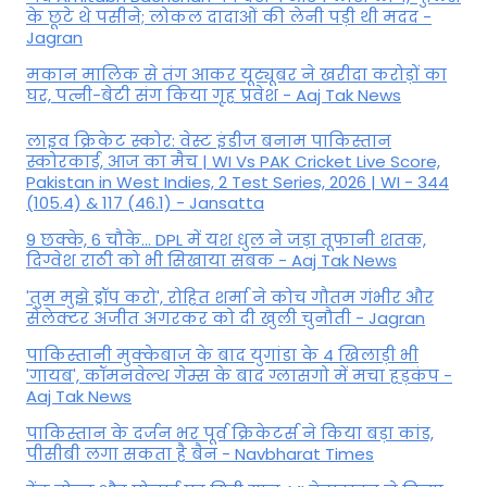
के छूटे थे पसीने; लोकल दादाओं की लेनी पड़ी थी मदद -
Jagran
मकान मालिक से तंग आकर यूट्यूबर ने खरीदा करोड़ों का
घर, पत्नी-बेटी संग किया गृह प्रवेश - Aaj Tak News
लाइव क्रिकेट स्कोर: वेस्ट इंडीज बनाम पाकिस्तान
स्कोरकार्ड, आज का मैच | WI Vs PAK Cricket Live Score,
Pakistan in West Indies, 2 Test Series, 2026 | WI - 344
(105.4) & 117 (46.1) - Jansatta
9 छक्के, 6 चौके... DPL में यश धुल ने जड़ा तूफानी शतक,
द‍िग्वेश राठी को भी स‍िखाया सबक - Aaj Tak News
'तुम मुझे ड्रॉप करो', रोहित शर्मा ने कोच गौतम गंभीर और
सेलेक्टर अजीत अगरकर को दी खुली चुनौती - Jagran
पाकिस्तानी मुक्केबाज के बाद युगांडा के 4 खिलाड़ी भी
'गायब', कॉमनवेल्थ गेम्स के बाद ग्लासगो में मचा हड़कंप -
Aaj Tak News
पाकिस्तान के दर्जन भर पूर्व क्रिकेटर्स ने किया बड़ा कांड,
पीसीबी लगा सकता है बैन - Navbharat Times