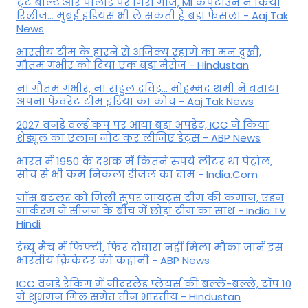
ट्रेंट बोल्ट और पोलार्ड पर गिरी गाज, MI केपटाउन ने किया
रिलीज... मुंबई इंडियंस भी ले सकती है बड़ा फैसला - Aaj Tak
News
भारतीय टीम के हारने से अजिंक्य रहाणे का मन दुखी,
गौतम गंभीर को दिया एक बड़ा मैसेज - Hindustan
ना गौतम गंभीर, ना राहुल द्रव‍िड़... मोहम्मद शमी ने बताया
अपना फेवरेट टीम इंड‍िया का कोच - Aaj Tak News
2027 वनडे वर्ल्ड कप पर आया बड़ा अपडेट, ICC ने किया
शेड्यूल का एलान नोट कर लीजिए डेट्स - ABP News
भारत में 1950 के दशक में कितने रुपये लीटर था पेट्रोल,
सोच से भी कम निकला डीजल का दाम - India.Com
जॉस बटलर को मिली सुपर जायंट्स टीम की कमान, एडन
मार्करम ने सीजन के बीच में छोड़ा टीम का साथ - India TV
Hindi
डेब्यू मैच में फिफ्टी, फिर दोबारा नहीं मिला मौका जानें इस
भारतीय क्रिकेटर की कहानी - ABP News
ICC वनडे रैंकिंग में नीदरलैंड प्लेयर्स की बल्ले-बल्ले, टॉप 10
में शुभमन गिल समेत तीन भारतीय - Hindustan