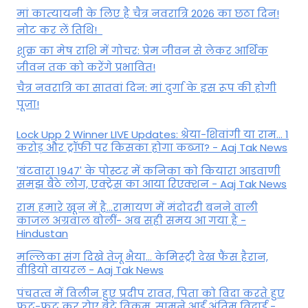
मां कात्‍यायनी के लिए है चैत्र नवरात्रि 2026 का छठा दिन!
नोट कर लें तिथि!
शुक्र का मेष राशि में गोचर: प्रेम जीवन से लेकर आर्थिक
जीवन तक को करेंगे प्रभावित!
चैत्र नवरात्रि का सातवां दिन: मां दुर्गा के इस रूप की होगी
पूजा!
Lock Upp 2 Winner LIVE Updates: श्रेया-शिवांगी या राम... 1
करोड़ और ट्रॉफी पर किसका होगा कब्जा? - Aaj Tak News
'बंटवारा 1947' के पोस्टर में कनिका को कियारा आडवाणी
समझ बैठे लोग, एक्ट्रेस का आया रिएक्शन - Aaj Tak News
राम हमारे खून में है…रामायण में मंदोदरी बनने वाली
काजल अग्रवाल बोलीं- अब सही समय आ गया है -
Hindustan
मल्लिका संग दिखे तेजू भैया... केमिस्ट्री देख फैंस हैरान,
वीडियो वायरल - Aaj Tak News
पंचतत्व में विलीन हुए प्रदीप रावत, पिता को विदा करते हुए
फूट-फूट कर रोए बेटे विक्रम, सामने आईं अंतिम विदाई -