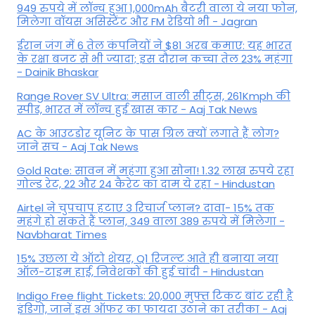
949 रुपये में लॉन्च हुआ 1,000mAh बैटरी वाला ये नया फोन,
मिलेगा वॉयस असिस्टेंट और FM रेडियो भी - Jagran
ईरान जंग में 6 तेल कंपनियों ने $81 अरब कमाए: यह भारत
के रक्षा बजट से भी ज्यादा; इस दौरान कच्चा तेल 23% महंगा
- Dainik Bhaskar
Range Rover SV Ultra: मसाज वाली सीट्स, 261Kmph की
स्पीड, भारत में लॉन्च हुई खास कार - Aaj Tak News
AC के आउटडोर यूनिट के पास ग्रिल क्यों लगाते हैं लोग?
जाने सच - Aaj Tak News
Gold Rate: सावन में महंगा हुआ सोना! 1.32 लाख रुपये रहा
गोल्ड रेट, 22 और 24 कैरेट का दाम ये रहा - Hindustan
Airtel ने चुपचाप हटाए 3 रिचार्ज प्लान? दावा- 15% तक
महंगे हो सकते हैं प्लान, 349 वाला 389 रुपये में मिलेगा -
Navbharat Times
15% उछला ये ऑटो शेयर, Q1 रिजल्ट आते ही बनाया नया
ऑल-टाइम हाई, निवेशकों की हुई चांदी - Hindustan
Indigo Free flight Tickets: 20,000 मुफ्त टिकट बांट रही है
इंडिगो, जानें इस ऑफर का फायदा उठाने का तरीका - Aaj