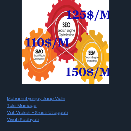
Mahamrityunjay Jaap Vidhi
Tulsi Marriage
Vat Vraksh - Srasti Utappati
Vivah Padhyati