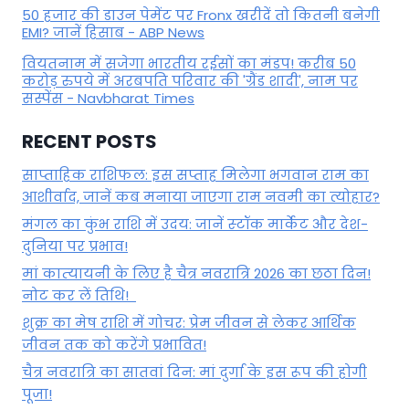
50 हजार की डाउन पेमेंट पर Fronx खरीदें तो कितनी बनेगी
EMI? जानें हिसाब - ABP News
वियतनाम में सजेगा भारतीय रईसों का मंडप! करीब 50
करोड़ रुपये में अरबपति परिवार की 'ग्रैंड शादी', नाम पर
सस्पेंस - Navbharat Times
RECENT POSTS
साप्ताहिक राशिफल: इस सप्ताह मिलेगा भगवान राम का
आशीर्वाद, जानें कब मनाया जाएगा राम नवमी का त्योहार?
मंगल का कुंभ राशि में उदय: जानें स्‍टॉक मार्केट और देश-
दुनिया पर प्रभाव!
मां कात्‍यायनी के लिए है चैत्र नवरात्रि 2026 का छठा दिन!
नोट कर लें तिथि!
शुक्र का मेष राशि में गोचर: प्रेम जीवन से लेकर आर्थिक
जीवन तक को करेंगे प्रभावित!
चैत्र नवरात्रि का सातवां दिन: मां दुर्गा के इस रूप की होगी
पूजा!