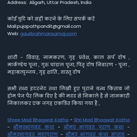
Address: Aligarh, Uttar Pradesh, India
कोई त्रुटि को सही करने के लिए संपर्क करें
Mail:pujapathpandit@gmail.com
Web:
gaurbrahmansamaj.com
शादी - विवाह, नामकरण, गृह प्रवेश, काल सर्प दोष ,
मार्कण्डेय पूजा , गुरु चांडाल पूजा, पितृ दोष निवारण - पूजा ,
महाम्रत्युन्जय , गृह शांति , वास्तु दोष
सभी तथ्य इंटरनेट तथा लिखी हुए पुराने ग्रन्थ किताब जो
होम पेज पैर लिंक दिए है की मदद से निकाले है से जानकारी
निकालकर एक जगह एकत्रित किया गया है ,
Shree Mad Bhagwat Katha
-
Shri Mad Bhagwat Katha
-
श्रीमद्भागवत कथा
-
श्रीमद भागवत पुराण कथा
-
श्रीमद्भागवत महापुराण
-
श्रीमद् भागवत कथा सप्ताह
-