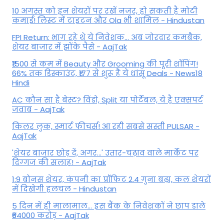
10 अगस्त को इन शेयरों पर रखें नजर, हो सकती है मोटी
कमाई! लिस्ट में टाइटन और Ola भी शामिल - Hindustan
FPI Return: भाग रहे थे ये निवेशक... अब जोरदार कमबैक,
शेयर बाजार में झोंके पैसे - AajTak
₹1500 से कम में Beauty और Grooming की पूरी शॉपिंग!
66% तक डिस्काउंट, ₹177 से शुरू हैं ये धांसू Deals - News18
Hindi
AC कौन सा है बेस्ट? विंडो, Split या पोर्टेबल, ये है एक्सपर्ट
जवाब - AajTak
किलर लुक, स्मार्ट फीचर्स! आ रही सबसे सस्ती PULSAR -
AajTak
'शेयर बाजार छोड़ दें, अगर...' उतार-चढ़ाव वाले मार्केट पर
दिग्‍गज की सलाह! - AajTak
1:9 बोनस शेयर, कंपनी का प्रॉफिट 2.4 गुना बढ़ा, कल शेयरों
में दिखेगी हलचल - Hindustan
5 दिन में ही मालामाल... इस बैंक के निवेशकों ने छाप डाले
₹64000 करोड़ - AajTak