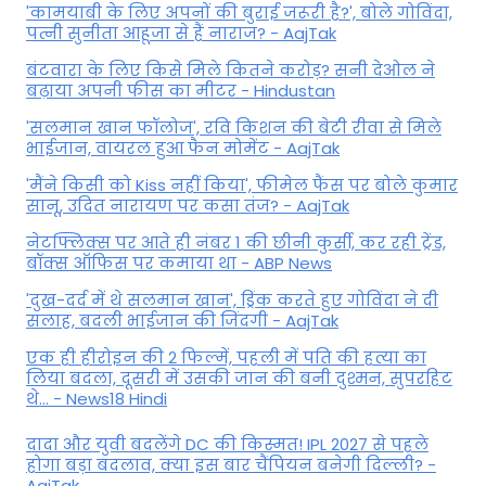
'कामयाबी के लिए अपनों की बुराई जरूरी है?', बोले गोविंदा,
पत्नी सुनीता आहूजा से हैं नाराज? - AajTak
बंटवारा के लिए किसे मिले कितने करोड़? सनी देओल ने
बढ़ाया अपनी फीस का मीटर - Hindustan
'सलमान खान फॉलोज', रवि किशन की बेटी रीवा से मिले
भाईजान, वायरल हुआ फैन मोमेंट - AajTak
'मैंने किसी को Kiss नहीं किया', फीमेल फैंस पर बोले कुमार
सानू, उदित नारायण पर कसा तंज? - AajTak
नेटफ्लिक्स पर आते ही नंबर 1 की छीनी कुर्सी, कर रही ट्रेंड,
बॉक्स ऑफिस पर कमाया था - ABP News
'दुख-दर्द में थे सलमान खान', ड्रिंक करते हुए गोविंदा ने दी
सलाह, बदली भाईजान की जिंदगी - AajTak
एक ही हीरोइन की 2 फिल्में, पहली में पति की हत्या का
लिया बदला, दूसरी में उसकी जान की बनी दुश्मन, सुपरहिट
थे... - News18 Hindi
दादा और युवी बदलेंगे DC की किस्मत! IPL 2027 से पहले
होगा बड़ा बदलाव, क्या इस बार चैंपियन बनेगी दिल्ली? -
AajTak