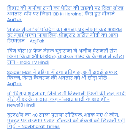
बिहार की मनीषा रानी का पेरिस की सड़कों पर दिखा बोल्ड
अवतार, टॉप पर लिखा 'BB Ki Heroine', फैंस हुए दीवाने -
AajTak
'तारक मेहता' में एक्टिंग का सपना, घर से भागकर 900KM
दूर मुंबई पहुंचा नाबालिग, प्रोड्यूसर असित मोदी का आया
रिएक्शन - AajTak
'बिग बॉस 19' फेम नेहल चुडासमा ने अमीन घेसमती संग
रिश्ता किया ऑफिशियल, वायरल पोस्ट के कैप्शन ने खोला
राज - India TV Hindi
Spider Man ने इंडिया में रचा इतिहास, बनी सबसे सफल
फिल्म, जेम्स कैमरून की अवतार को भी छोड़ा पीछे -
AajTak
वो ‘बिगड़ा शहजादा’, जिसे लगी जिस्मानी रिश्तों की लत, शादी
होते ही बदले जज्बात, कहा- 'संबंध शादी के बाद ही' -
News18 Hindi
दूरदर्शन का 40 साला पुराना सीरियल, भड़क गए थे लोग,
एक्टर पर बरसाए पत्थर, डॉक्टरों को मेकर्स को लिखनी पड़ी
चिट्ठी - Navbharat Times