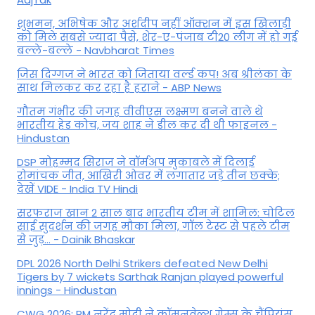
शुभमन, अभिषेक और अर्शदीप नहीं ऑक्शन में इस खिलाड़ी
को मिले सबसे ज्यादा पैसे, शेर-ए-पंजाब टी20 लीग में हो गई
बल्ले-बल्ले - Navbharat Times
जिस दिग्गज ने भारत को जिताया वर्ल्ड कप! अब श्रीलंका के
साथ मिलकर कर रहा है हराने - ABP News
गौतम गंभीर की जगह वीवीएस लक्ष्मण बनने वाले थे
भारतीय हेड कोच, जय शाह ने डील कर दी थी फाइनल -
Hindustan
DSP मोहम्मद सिराज ने वॉर्मअप मुकाबले में दिलाई
रोमांचक जीत, आखिरी ओवर में लगातार जड़े तीन छक्के;
देखें VIDE - India TV Hindi
सरफराज खान 2 साल बाद भारतीय टीम में शामिल: चोटिल
साई सुदर्शन की जगह मौका मिला, गॉल टेस्ट से पहले टीम
से जुड़... - Dainik Bhaskar
DPL 2026 North Delhi Strikers defeated New Delhi
Tigers by 7 wickets Sarthak Ranjan played powerful
innings - Hindustan
CWG 2026: PM नरेंद्र मोदी ने कॉमनवेल्थ गेम्स के चैंपियंस