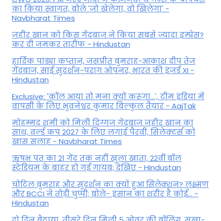
का किया स्वागत, बोले 'जो खेलेगा, वो खिलेगा' -
Navbharat Times
जहीर खान को किस गेंदबाज ने किया सबसे ज्यादा इम्प्रेस?
कर दी जमकर तारीफ - Hindustan
हार्दिक पांड्या कप्तान, जसप्रीत बुमराह-आकाश दीप तेज
गेंदबाज, साई सुदर्शन-पराग ओपनर, भारत की इंजर्ड XI -
Hindustan
Exclusive: 'कॉल आया तो मना क्यों करूंगा...', टीम इंडिया में
वापसी के लिए भुवनेश्वर कुमार बिल्कुल तैयार - AajTak
मोहम्मद शमी को मिली दिग्गज गेंदबाज जहीर खान का
साथ, वर्ल्ड कप 2027 के लिए लगाई पैरवी, सिलेक्टर्स को
खास सलाह - Navbharat Times
ऋषभ पंत का 21 गेंद तक नहीं खुला खाता, 22वीं बॉल
स्टेडियम के बाहर हो गई गायब; देखिए - Hindustan
चोटिल बुमराह और सुदर्शन का क्यों हुआ सिलेक्शन? लक्ष्मण
और BCCI ने तोड़ी चुप्पी; बोले- इंसान का शरीर है कोई… -
Hindustan
दो दिन बैठाया, तीसरे दिन मिली 5 ओवर की बॉलिंग, सूखा-