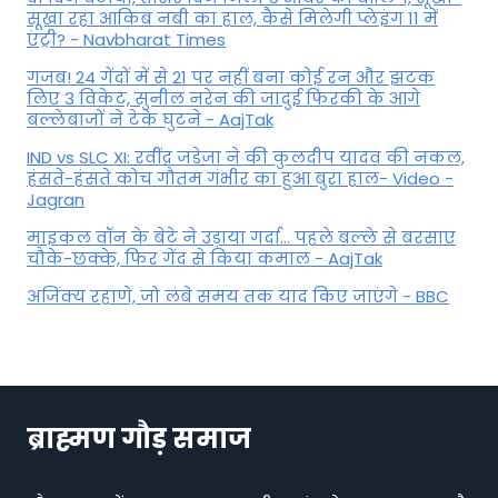
सूखा रहा आकिब नबी का हाल, कैसे मिलेगी प्लेइंग 11 में
एंट्री? - Navbharat Times
गजब! 24 गेंदों में से 21 पर नहीं बना कोई रन और झटक
लिए 3 विकेट, सुनील नरेन की जादुई फिरकी के आगे
बल्लेबाजों ने टेके घुटने - AajTak
IND vs SLC XI: रवींद्र जडेजा ने की कुलदीप यादव की नकल,
हंसते-हंसते कोच गौतम गंभीर का हुआ बुरा हाल- Video -
Jagran
माइकल वॉन के बेटे ने उड़ाया गर्दा... पहले बल्ले से बरसाए
चौके-छक्के, फिर गेंद से किया कमाल - AajTak
अजिंक्य रहाणे, जो लंबे समय तक याद किए जाएंगे - BBC
ब्राह्मण गौड़ समाज