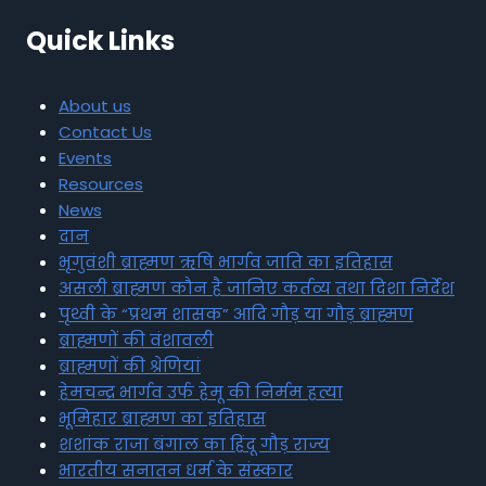
Quick Links
About us
Contact Us
Events
Resources
News
दान
भृगुवंशी ब्राह्मण ऋषि भार्गव जाति का इतिहास
असली ब्राह्मण कौन है जानिए कर्तव्य तथा दिशा निर्देश
पृथ्वी के “प्रथम शासक” आदि गौड़ या गौड़ ब्राह्मण
ब्राह्मणों की वंशावली
ब्राह्मणों की श्रेणियां
हेमचन्द्र भार्गव उर्फ हेमू की निर्मम हत्या
भूमिहार ब्राह्मण का इतिहास
शशांक राजा बंगाल का हिंदू गौड़ राज्य
भारतीय सनातन धर्म के संस्कार