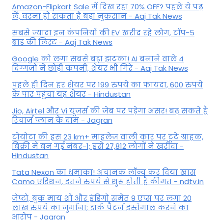
Amazon-Flipkart Sale में दिख रहा 70% OFF? पहले ये पढ़
लें, वरना हो सकता है बड़ा नुकसान - Aaj Tak News
सबसे ज्यादा इन कंपनियों की EV खरीद रहे लोग, टॉप-5
ब्रांड की लिस्ट - Aaj Tak News
Google को लगा सबसे बड़ा झटका! AI बनाने वाले 4
दिग्गजों ने छोड़ी कंपनी, शेयर भी गिरे - Aaj Tak News
पहले ही दिन हर शेयर पर 199 रुपये का फायदा, 600 रुपये
के पार पहुंचा यह शेयर - Hindustan
Jio, Airtel और Vi यूजर्स की जेब पर पड़ेगा असर! बढ़ सकते हैं
रिचार्ज प्लान के दाम - Jagran
टोयोटा की इस 23 km+ माइलेज वाली कार पर टूटे ग्राहक,
बिक्री में बन गई नंबर-1; इसे 27,812 लोगों ने खरीदा -
Hindustan
Tata Nexon का धमाका! अचानक लॉन्च कर दिया खास
Camo एडिशन, इतने रुपये से शुरू होती है कीमत - ndtv.in
जेप्टो, बुक माय शो और इंडिगो समेत 9 एप्स पर लगा 20
लाख रुपये का जुर्माना; डार्क पैटर्न इस्तेमाल करने का
आरोप - Jagran