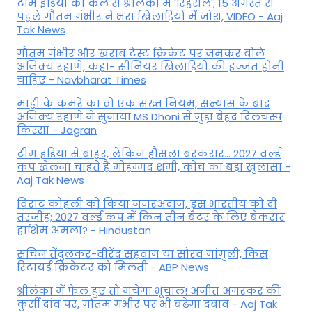
टीम इंडिया का कल से श्रीलंका में 'रिहर्सल', 15 अगस्त से
पहले गौतम गंभीर ने भरा ख‍िलाड़‍ियों में जोश, VIDEO - Aaj
Tak News
गौतम गंभीर और खराब टेस्ट क्रिकेट पर जमकर बोले
अजिंक्य रहाणे, कहा- सीनियर खिलाड़ियों की इज्जत होनी
चाहिए - Navbharat Times
माही के कमरे का वो एक सख्त नियम, संन्यास के बाद
अजिंक्‍य रहाणे ने सुनाया MS Dhoni से जुड़ा बेहद दिलचस्प
किस्सा - Jagran
टीम इंडिया से बाहर, लेकिन हौसला बरकरार... 2027 वर्ल्ड
कप खेलना चाहते हैं मोहम्मद शमी, कोच का बड़ा खुलासा -
Aaj Tak News
विराट कोहली को किया नजरअंदाज, इस भारतीय को दी
तरजीह; 2027 वर्ल्ड कप में किन तीन बैटर के लिए बेकरार
हाशिम अमला? - Hindustan
सचिन तेंदुलकर-वीरेंद्र सहवाग या सौरव गांगुली, किस
रिटायर्ड क्रिकेटर को मिलती - ABP News
श्रीलंका में फेल हुए तो मचेगा भूचाल! अजीत अगरकर की
कुर्सी दांव पर, गौतम गंभीर पर भी बढ़ेगा दबाव - Aaj Tak