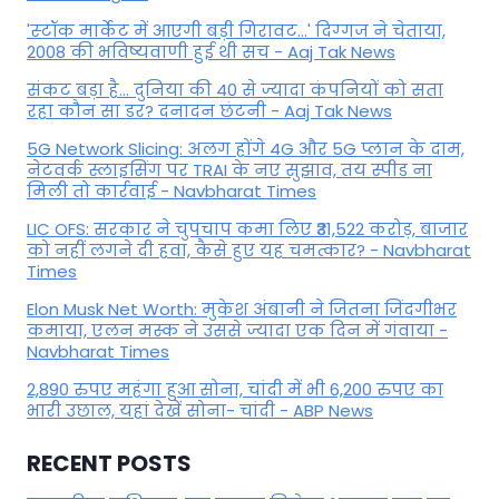
'स्‍टॉक मार्केट में आएगी बड़ी गिरावट...' दिग्‍गज ने चेताया,
2008 की भविष्यवाणी हुई थी सच - Aaj Tak News
संकट बड़ा है... दुनिया की 40 से ज्यादा कंपनियों को सता
रहा कौन सा डर? दनादन छंटनी - Aaj Tak News
5G Network Slicing: अलग होंगे 4G और 5G प्लान के दाम,
नेटवर्क स्लाइसिंग पर TRAI के नए सुझाव, तय स्पीड ना
मिली तो कार्रवाई - Navbharat Times
LIC OFS: सरकार ने चुपचाप कमा लिए ₹31,522 करोड़, बाजार
को नहीं लगने दी हवा, कैसे हुए यह चमत्कार? - Navbharat
Times
Elon Musk Net Worth: मुकेश अंबानी ने जितना जिंदगीभर
कमाया, एलन मस्क ने उससे ज्यादा एक दिन में गंवाया -
Navbharat Times
2,890 रुपए महंगा हुआ सोना, चांदी में भी 6,200 रुपए का
भारी उछाल, यहां देखें सोना- चांदी - ABP News
RECENT POSTS