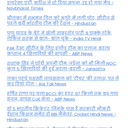
डायरेक्ट एंट्री, बारिश ने धो दिया सपना, रद्द हो गया मैच -
Navbharat Times
श्रीलंका में शुभमन गिल को अंगूठे में लगी चोट, सीरीज से
पहले बढ़ी भारतीय टीम की टेंशन - Hindustan
पप्पू यादव के बेटे ने खेली ताबड़तोड़ पारी, 8 छक्के ठोके,
लेकिन शतक से बाल- बाल चूके - India TV Hindi
PAK टेस्ट सीरीज के लिए इंग्लैंड टीम का एलान, बदला
कप्तान 4 खिलाड़ियों की वापसी - ABP News
शशांक सिंह ने छोड़ी अपनी टीम, जडेजा को भी मिली NOC;
कुल 5 खिलाड़ियों की हुई अदला-बदली - Jansatta
लंका पहुंचे यशस्वी जायसवाल को 'टीचर' की तलाश, पंत ने
कर द‍िया ट्रोल - Aaj Tak News
हर्षित राणा पर चला BCCI का हंटर, 97 किलो तक बढ़ गया
वजन, वापस CoE भेजा - ABP News
वो 5 भारतीय क्रिकेटर, जिनके पास है सरकारी नौकरी;
ईशान किशन समेत दो RBI मैनेजर, Cricket Hindi News -
Hindustan