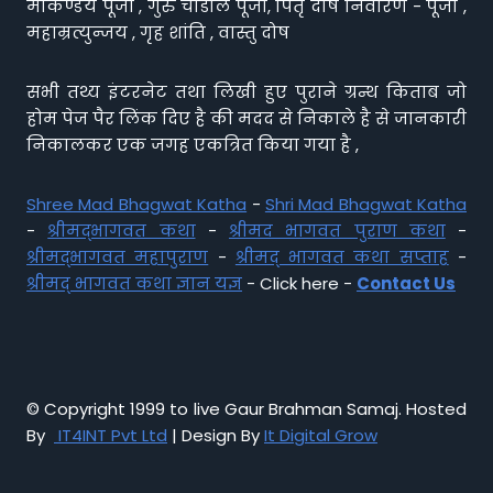
मार्कण्डेय पूजा , गुरु चांडाल पूजा, पितृ दोष निवारण - पूजा ,
महाम्रत्युन्जय , गृह शांति , वास्तु दोष
सभी तथ्य इंटरनेट तथा लिखी हुए पुराने ग्रन्थ किताब जो
होम पेज पैर लिंक दिए है की मदद से निकाले है से जानकारी
निकालकर एक जगह एकत्रित किया गया है ,
Shree Mad Bhagwat Katha
-
Shri Mad Bhagwat Katha
-
श्रीमद्भागवत कथा
-
श्रीमद भागवत पुराण कथा
-
श्रीमद्भागवत महापुराण
-
श्रीमद् भागवत कथा सप्ताह
-
श्रीमद् भागवत कथा ज्ञान यज्ञ
- Click here -
Contact Us
© Copyright 1999 to live Gaur Brahman Samaj. Hosted
By
IT4INT Pvt Ltd
| Design By
It Digital Grow