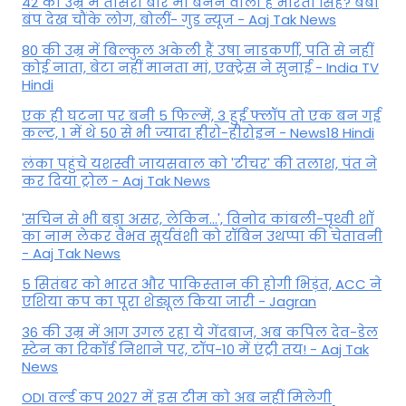
42 की उम्र में तीसरी बार मां बनने वाली हैं भारती सिंह? बेबी
बंप देख चौंके लोग, बोलीं- गुड न्यूज - Aaj Tak News
80 की उम्र में बिल्कुल अकेली हैं उषा नाडकर्णी, पति से नहीं
कोई नाता, बेटा नहीं मानता मां, एक्ट्रेस ने सुनाई - India TV
Hindi
एक ही घटना पर बनी 5 फिल्में, 3 हुईं फ्लॉप तो एक बन गई
कल्ट, 1 में थे 50 से भी ज्यादा हीरो-हीरोइन - News18 Hindi
लंका पहुंचे यशस्वी जायसवाल को 'टीचर' की तलाश, पंत ने
कर द‍िया ट्रोल - Aaj Tak News
'सचिन से भी बड़ा असर, लेकिन...', व‍िनोद कांबली-पृथ्वी शॉ
का नाम लेकर वैभव सूर्यवंशी को रॉबिन उथप्पा की चेतावनी
- Aaj Tak News
5 सितंबर को भारत और पाकिस्‍तान की होगी भिड़ंत, ACC ने
एशिया कप का पूरा शेड्यूल किया जारी - Jagran
36 की उम्र में आग उगल रहा ये गेंदबाज, अब कपिल देव-डेल
स्टेन का रिकॉर्ड निशाने पर, टॉप-10 में एंट्री तय! - Aaj Tak
News
ODI वर्ल्ड कप 2027 में इस टीम को अब नहीं मिलेगी