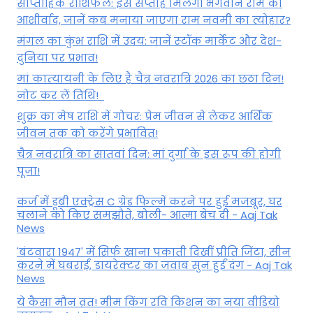
साप्ताहिक राशिफल: इस सप्ताह मिलेगा भगवान राम का
आशीर्वाद, जानें कब मनाया जाएगा राम नवमी का त्योहार?
मंगल का कुंभ राशि में उदय: जानें स्‍टॉक मार्केट और देश-
दुनिया पर प्रभाव!
मां कात्‍यायनी के लिए है चैत्र नवरात्रि 2026 का छठा दिन!
नोट कर लें तिथि!
शुक्र का मेष राशि में गोचर: प्रेम जीवन से लेकर आर्थिक
जीवन तक को करेंगे प्रभावित!
चैत्र नवरात्रि का सातवां दिन: मां दुर्गा के इस रूप की होगी
पूजा!
कर्ज में डूबी एक्ट्रेस C ग्रेड फिल्में करने पर हुई मजबूर, घर
चलाने को किए समझौते, बोली- आत्मा बेच दी - Aaj Tak
News
'बंटवारा 1947' में सिर्फ खाना पकाती दिखीं प्रीति जिंटा, सीन
करने में घबराईं, डायरेक्टर का जवाब सुन हुईं दंग - Aaj Tak
News
ये कैसा मौन व्रत! मीम किंग रवि किशन का नया वीडियो