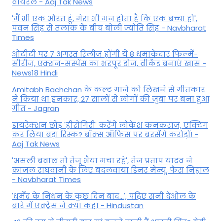
वायरल - Aaj Tak News
'मैं भी एक औरत हूं, मेरा भी मन होता है कि एक बच्चा हो',
पवन सिंह से तलाक के बीच बोलीं ज्योति सिंह - Navbharat
Times
ओटीटी पर 7 अगस्त रिलीज होंगी ये 8 धमाकेदार फिल्में-
सीरीज, एक्शन-सस्पेंस का भरपूर डोज, वीकेंड बनाएं खास -
News18 Hindi
Amitabh Bachchan के कल्ट गाने को लिखने से गीतकार
ने किया था इनकार, 27 सालों से लोगों की जुबां पर बना हुआ
गीत - Jagran
डायरेक्शन छोड़ 'हीरोगिरी' करेंगे लोकेश कनकराज, एक्टिंग
कर लिया बड़ा रिस्क? बॉक्स ऑफिस पर बरसेंगे करोड़ों! -
Aaj Tak News
'असली बवाल तो तेजू भैया मचा रहे', तेज प्रताप यादव ने
काजल राघवानी के लिए बदलवाया डिनर मेन्यू, फैंस न‍िहाल
- Navbharat Times
'धर्मेंद्र के निधन के कुछ दिन बाद...', पढ़िए सनी देओल के
बारे में एक्ट्रेस ने क्या कहा - Hindustan