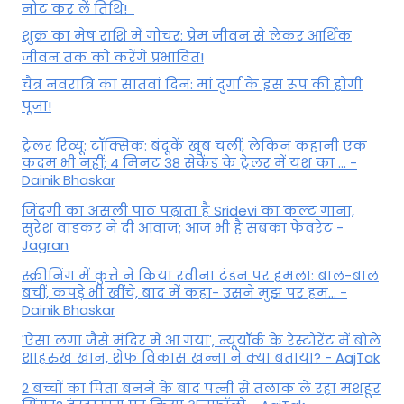
नोट कर लें तिथि!
शुक्र का मेष राशि में गोचर: प्रेम जीवन से लेकर आर्थिक
जीवन तक को करेंगे प्रभावित!
चैत्र नवरात्रि का सातवां दिन: मां दुर्गा के इस रूप की होगी
पूजा!
ट्रेलर रिव्यू: टॉक्सिक: बंदूकें खूब चलीं, लेकिन कहानी एक
कदम भी नहीं; 4 मिनट 38 सेकेंड के ट्रेलर में यश का ... -
Dainik Bhaskar
जिंदगी का असली पाठ पढ़ाता है Sridevi का कल्ट गाना,
सुरेश वाडकर ने दी आवाज; आज भी है सबका फेवरेट -
Jagran
स्क्रीनिंग में कुत्ते ने किया रवीना टंडन पर हमला: बाल-बाल
बचीं, कपड़े भी खींचे, बाद में कहा- उसने मुझ पर हम... -
Dainik Bhaskar
'ऐसा लगा जैसे मंदिर में आ गया', न्यूयॉर्क के रेस्टोरेंट में बोले
शाहरुख खान, शेफ विकास खन्ना ने क्या बताया? - AajTak
2 बच्चों का पिता बनने के बाद पत्नी से तलाक ले रहा मशहूर