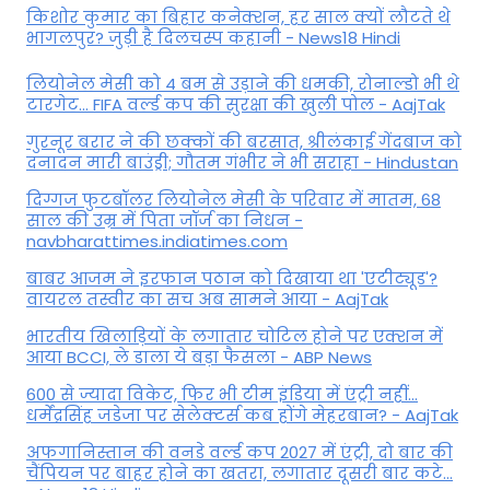
किशोर कुमार का बिहार कनेक्शन, हर साल क्यों लौटते थे
भागलपुर? जुड़ी है दिलचस्प कहानी - News18 Hindi
ल‍ियोनेल मेसी को 4 बम से उड़ाने की धमकी, रोनाल्डो भी थे
टारगेट... FIFA वर्ल्ड कप की सुरक्षा की खुली पोल - AajTak
गुरनूर बरार ने की छक्कों की बरसात, श्रीलंकाई गेंदबाज को
दनादन मारी बाउंड्री; गौतम गंभीर ने भी सराहा - Hindustan
दिग्गज फुटबॉलर लियोनेल मेसी के परिवार में मातम, 68
साल की उम्र में पिता जॉर्ज का निधन -
navbharattimes.indiatimes.com
बाबर आजम ने इरफान पठान को दिखाया था 'एटीट्यूड'?
वायरल तस्वीर का सच अब सामने आया - AajTak
भारतीय खिलाड़ियों के लगातार चोटिल होने पर एक्शन में
आया BCCI, ले डाला ये बड़ा फैसला - ABP News
600 से ज्यादा विकेट, फिर भी टीम इंडिया में एंट्री नहीं...
धर्मेंद्रसिंह जडेजा पर सेलेक्टर्स कब होंगे मेहरबान? - AajTak
अफगानिस्तान की वनडे वर्ल्ड कप 2027 में एंट्री, दो बार की
चैंपियन पर बाहर होने का खतरा, लगातार दूसरी बार कटे...