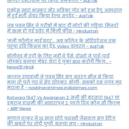
सिंगर? इंस्टाग्राम पर किया अनफॉलो - AajTak
एक्ट्रेस स्वरा भास्कर और अविका गोर को हुआ डेंगू, अस्पताल
में हुईं भर्ती, शेयर किया हेल्थ अपडेट - AajTak
जब पवन सिंह ने गरीबों में बांट दीं नोटों की गड्डियां, मिनटों
में खत्म हो गई इवेंट में मिली फीस - Hindustan
'मनी फॉलोज माई ब्रदर'... अब कॉलेज के ओरिएंटेशन तक
पहुंचा रवि किशन का ट्रेंड, Video वायरल - AajTak
बॉलीवुड में एंट्री के लिए नहीं थे पैसे, दोस्तों ने पाई-पाई
जोड़कर बनाया मेंबर, बेटा दे चुका 800 करोड़ी फिल्... -
News18 Hindi
काजल राघवानी ने पवन सिंह संग अंतरंग सीन से किया
मना तो चले गए थे सेट छोड़कर, बोलीं- सबको दस जगह मुंह
मारना है - navbharattimes.indiatimes.com
Batwara 1947 Vs Awarapan 2: सनी की बंटवारा 1947 या
इमरान हाशमी की आवारापन 2, पहले दिन कौन सी फिल्म
- ABP News
मृणाल ठाकुर ने 10 साल छोटे यशस्वी जैसवाल संग डेटिंग
की खबरों पर तोड़ी चुप्पी, बताया सच - Hindustan