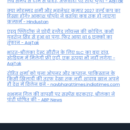
लंबे समय से टीम से बाहर, अफवाहों पर तोड़ी चुप्पी - AajTak
क्या मोहम्मद शमी और भुवनेश्वर कुमार 2027 वर्ल्ड कप का
हिस्सा होंगे? आकाश चोपड़ा ने बताया कब तक हो जाएगा
कन्फर्म - Hindustan
एंड्रयू फ्लिंटॉफ ने छोड़ी इंग्लैंड लॉयन्स की कोच‍िंग, कभी
युवराज सिंह से हुआ था पंगा, फ‍िर आया था 6 छक्कों का
तूफान - AajTak
भारत-श्रीलंका टेस्ट सीरीज के लिए SLC का बड़ा दांव,
स्टेडियम में मिलेगी फ्री एंट्री, एक रुपया भी नहीं लगेगा -
AajTak
रोहित शर्मा को चुना ओपनर और कप्तान, पाकिस्तान के
किसी खिलाड़ी की तरफ देखा तक नहीं, शादाब खान अपने
ही देश में विलेन बने - navbharattimes.indiatimes.com
शुभमन गिल की वापसी पर सस्पेंस बरकरार, श्रीलंका ने
पारी घोषित की - ABP News