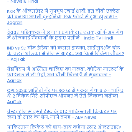
- News18 Hindi
KKR के ऑलराउंडर ने गुपचुप रचाई शादी, इस टीवी एक्ट्रेस
को बनाया अपनी दुल्हनिया; एक फोटो से हुआ खुलासा -
Jagran
देवदत्त पडिक्कल ने लगाया धमाकेदार शतक, वॉर्म-अप मैच
में श्रीलंकाई गेंदबाजों के छुड़ाए पसीने - India TV Hindi
IND vs SL: टीम इंड‍िया को करारा झटका, साई सुदर्शन चोट
के चलते श्रीलंका सीरीज से बाहर... अब किसे म‍िलेगा मौका?
- AajTak
बैडमिंटन में अश्मिता चालिहा का जलवा, कोरिया मास्टर्स के
फाइनल में ली एंट्री, अब चीनी खिलाड़ी से मुकाबला -
AajTak
CPL 2026: आखिरी गेंद पर ब्लंडर से पलटा मैच! 6 रन चाहिए
थे, 2 विकेट गिरे, सीपीएल ओपनर में ऐसे न‍िकला नतीजा -
AajTak
वेस्टइंडीज से दूसरे टेस्ट के बाद पाकिस्तानी क्रिकेटर पर
लगा दो साल का बैन, जानें वजह - ABP News
पाकिस्तान क्रिकेट को बाय-बाय कहेगा स्टार ऑलराउंडर?