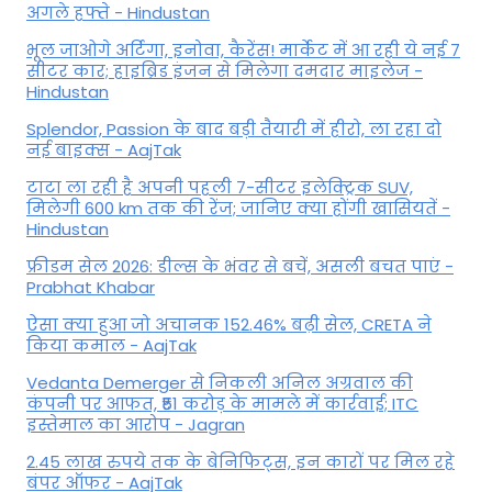
अगले हफ्ते - Hindustan
भूल जाओगे अर्टिगा, इनोवा, कैरेंस! मार्केट में आ रही ये नई 7
सीटर कार; हाइब्रिड इंजन से मिलेगा दमदार माइलेज -
Hindustan
Splendor, Passion के बाद बड़ी तैयारी में हीरो, ला रहा दो
नई बाइक्स - AajTak
टाटा ला रही है अपनी पहली 7-सीटर इलेक्ट्रिक SUV,
मिलेगी 600 km तक की रेंज; जानिए क्या होंगी खासियतें -
Hindustan
फ्रीडम सेल 2026: डील्स के भंवर से बचें, असली बचत पाएं -
Prabhat Khabar
ऐसा क्या हुआ जो अचानक 152.46% बढ़ी सेल, CRETA ने
किया कमाल - AajTak
Vedanta Demerger से निकली अनिल अग्रवाल की
कंपनी पर आफत, ₹51 करोड़ के मामले में कार्रवाई; ITC
इस्तेमाल का आरोप - Jagran
2.45 लाख रुपये तक के बेनिफिट्स, इन कारों पर मिल रहे
बंपर ऑफर - AajTak