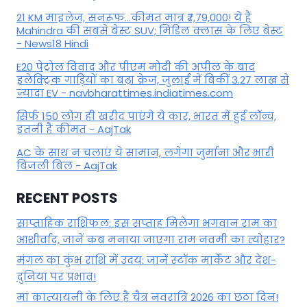
21 KM माइलेज, सनरूफ...कीमत मात्र ₹7,79,000! ये हैं
Mahindra की सबसे बेस्ट SUV; मिडिल क्लास के लिए बेस्ट
- News18 Hindi
E20 पेट्रोल विवाद और पीएम मोदी की अपील के बाद
इलेक्ट्रिक गाड़ियों का बढ़ा क्रेज, जुलाई में बिकीं 3.27 लाख से
ज्यादा EV - navbharattimes.indiatimes.com
सिर्फ 150 लोग ही खरीद पाएंगे ये कार, भारत में हुई लॉन्च,
इतनी है कीमत - AajTak
AC के साथ न चलाएं ये सामान, लगेगा जुर्माना और भारी
बिजली बिल - AajTak
RECENT POSTS
साप्ताहिक राशिफल: इस सप्ताह मिलेगा भगवान राम का
आशीर्वाद, जानें कब मनाया जाएगा राम नवमी का त्योहार?
मंगल का कुंभ राशि में उदय: जानें स्‍टॉक मार्केट और देश-
दुनिया पर प्रभाव!
मां कात्‍यायनी के लिए है चैत्र नवरात्रि 2026 का छठा दिन!