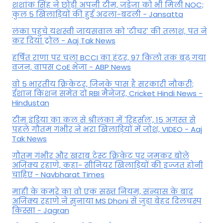
शशांक सिंह ने छोड़ी अपनी टीम, जडेजा को भी मिली NOC;
कुल 5 खिलाड़ियों की हुई अदला-बदली - Jansatta
लंका पहुंचे यशस्वी जायसवाल को 'टीचर' की तलाश, पंत ने
कर द‍िया ट्रोल - Aaj Tak News
हर्षित राणा पर चला BCCI का हंटर, 97 किलो तक बढ़ गया
वजन, वापस CoE भेजा - ABP News
वो 5 भारतीय क्रिकेटर, जिनके पास है सरकारी नौकरी;
ईशान किशन समेत दो RBI मैनेजर, Cricket Hindi News -
Hindustan
टीम इंडिया का कल से श्रीलंका में 'रिहर्सल', 15 अगस्त से
पहले गौतम गंभीर ने भरा ख‍िलाड़‍ियों में जोश, VIDEO - Aaj
Tak News
गौतम गंभीर और खराब टेस्ट क्रिकेट पर जमकर बोले
अजिंक्य रहाणे, कहा- सीनियर खिलाड़ियों की इज्जत होनी
चाहिए - Navbharat Times
माही के कमरे का वो एक सख्त नियम, संन्यास के बाद
अजिंक्‍य रहाणे ने सुनाया MS Dhoni से जुड़ा बेहद दिलचस्प
किस्सा - Jagran