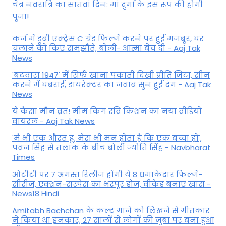
चैत्र नवरात्रि का सातवां दिन: मां दुर्गा के इस रूप की होगी
पूजा!
कर्ज में डूबी एक्ट्रेस C ग्रेड फिल्में करने पर हुई मजबूर, घर
चलाने को किए समझौते, बोली- आत्मा बेच दी - Aaj Tak
News
'बंटवारा 1947' में सिर्फ खाना पकाती दिखीं प्रीति जिंटा, सीन
करने में घबराईं, डायरेक्टर का जवाब सुन हुईं दंग - Aaj Tak
News
ये कैसा मौन व्रत! मीम किंग रवि किशन का नया वीडियो
वायरल - Aaj Tak News
'मैं भी एक औरत हूं, मेरा भी मन होता है कि एक बच्चा हो',
पवन सिंह से तलाक के बीच बोलीं ज्योति सिंह - Navbharat
Times
ओटीटी पर 7 अगस्त रिलीज होंगी ये 8 धमाकेदार फिल्में-
सीरीज, एक्शन-सस्पेंस का भरपूर डोज, वीकेंड बनाएं खास -
News18 Hindi
Amitabh Bachchan के कल्ट गाने को लिखने से गीतकार
ने किया था इनकार, 27 सालों से लोगों की जुबां पर बना हुआ