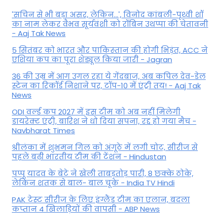
'सचिन से भी बड़ा असर, लेकिन...', व‍िनोद कांबली-पृथ्वी शॉ
का नाम लेकर वैभव सूर्यवंशी को रॉबिन उथप्पा की चेतावनी
- Aaj Tak News
5 सितंबर को भारत और पाकिस्‍तान की होगी भिड़ंत, ACC ने
एशिया कप का पूरा शेड्यूल किया जारी - Jagran
36 की उम्र में आग उगल रहा ये गेंदबाज, अब कपिल देव-डेल
स्टेन का रिकॉर्ड निशाने पर, टॉप-10 में एंट्री तय! - Aaj Tak
News
ODI वर्ल्ड कप 2027 में इस टीम को अब नहीं मिलेगी
डायरेक्ट एंट्री, बारिश ने धो दिया सपना, रद्द हो गया मैच -
Navbharat Times
श्रीलंका में शुभमन गिल को अंगूठे में लगी चोट, सीरीज से
पहले बढ़ी भारतीय टीम की टेंशन - Hindustan
पप्पू यादव के बेटे ने खेली ताबड़तोड़ पारी, 8 छक्के ठोके,
लेकिन शतक से बाल- बाल चूके - India TV Hindi
PAK टेस्ट सीरीज के लिए इंग्लैंड टीम का एलान, बदला
कप्तान 4 खिलाड़ियों की वापसी - ABP News