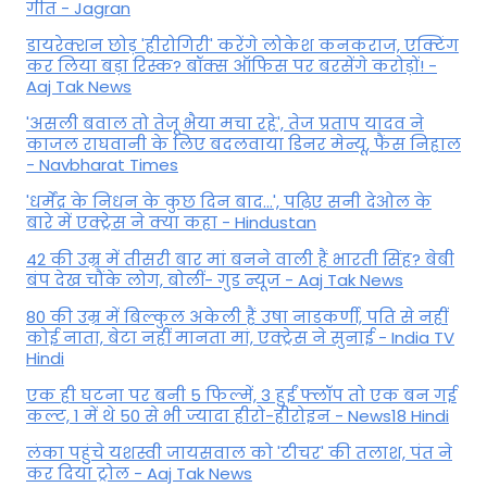
गीत - Jagran
डायरेक्शन छोड़ 'हीरोगिरी' करेंगे लोकेश कनकराज, एक्टिंग
कर लिया बड़ा रिस्क? बॉक्स ऑफिस पर बरसेंगे करोड़ों! -
Aaj Tak News
'असली बवाल तो तेजू भैया मचा रहे', तेज प्रताप यादव ने
काजल राघवानी के लिए बदलवाया डिनर मेन्यू, फैंस न‍िहाल
- Navbharat Times
'धर्मेंद्र के निधन के कुछ दिन बाद...', पढ़िए सनी देओल के
बारे में एक्ट्रेस ने क्या कहा - Hindustan
42 की उम्र में तीसरी बार मां बनने वाली हैं भारती सिंह? बेबी
बंप देख चौंके लोग, बोलीं- गुड न्यूज - Aaj Tak News
80 की उम्र में बिल्कुल अकेली हैं उषा नाडकर्णी, पति से नहीं
कोई नाता, बेटा नहीं मानता मां, एक्ट्रेस ने सुनाई - India TV
Hindi
एक ही घटना पर बनी 5 फिल्में, 3 हुईं फ्लॉप तो एक बन गई
कल्ट, 1 में थे 50 से भी ज्यादा हीरो-हीरोइन - News18 Hindi
लंका पहुंचे यशस्वी जायसवाल को 'टीचर' की तलाश, पंत ने
कर द‍िया ट्रोल - Aaj Tak News