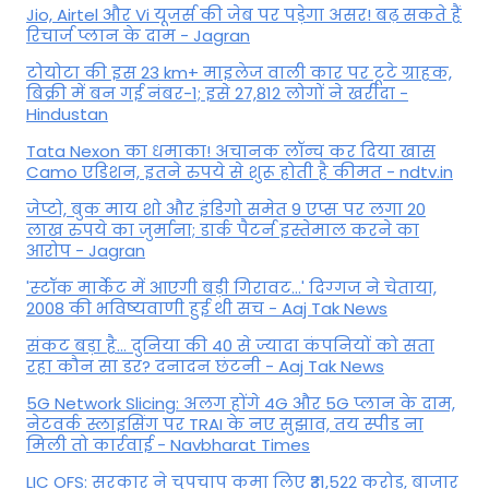
Jio, Airtel और Vi यूजर्स की जेब पर पड़ेगा असर! बढ़ सकते हैं
रिचार्ज प्लान के दाम - Jagran
टोयोटा की इस 23 km+ माइलेज वाली कार पर टूटे ग्राहक,
बिक्री में बन गई नंबर-1; इसे 27,812 लोगों ने खरीदा -
Hindustan
Tata Nexon का धमाका! अचानक लॉन्च कर दिया खास
Camo एडिशन, इतने रुपये से शुरू होती है कीमत - ndtv.in
जेप्टो, बुक माय शो और इंडिगो समेत 9 एप्स पर लगा 20
लाख रुपये का जुर्माना; डार्क पैटर्न इस्तेमाल करने का
आरोप - Jagran
'स्‍टॉक मार्केट में आएगी बड़ी गिरावट...' दिग्‍गज ने चेताया,
2008 की भविष्यवाणी हुई थी सच - Aaj Tak News
संकट बड़ा है... दुनिया की 40 से ज्यादा कंपनियों को सता
रहा कौन सा डर? दनादन छंटनी - Aaj Tak News
5G Network Slicing: अलग होंगे 4G और 5G प्लान के दाम,
नेटवर्क स्लाइसिंग पर TRAI के नए सुझाव, तय स्पीड ना
मिली तो कार्रवाई - Navbharat Times
LIC OFS: सरकार ने चुपचाप कमा लिए ₹31,522 करोड़, बाजार