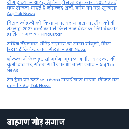
टीम इंडिया से बाहर, लेकिन हौसला बरकरार... 2027 वर्ल्ड
कप खेलना चाहते हैं मोहम्मद शमी, कोच का बड़ा खुलासा -
Aaj Tak News
विराट कोहली को किया नजरअंदाज, इस भारतीय को दी
तरजीह; 2027 वर्ल्ड कप में किन तीन बैटर के लिए बेकरार
हाशिम अमला? - Hindustan
सचिन तेंदुलकर-वीरेंद्र सहवाग या सौरव गांगुली, किस
रिटायर्ड क्रिकेटर को मिलती - ABP News
श्रीलंका में फेल हुए तो मचेगा भूचाल! अजीत अगरकर की
कुर्सी दांव पर, गौतम गंभीर पर भी बढ़ेगा दबाव - Aaj Tak
News
रेस ट्रैक पर उतरे MS Dhoni! दौड़ाई ख़ास बाइक, कीमत बस
इतनी - Aaj Tak News
ब्राह्मण गौड़ समाज