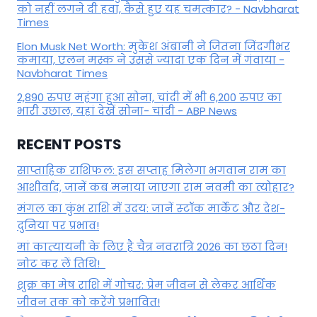
को नहीं लगने दी हवा, कैसे हुए यह चमत्कार? - Navbharat
Times
Elon Musk Net Worth: मुकेश अंबानी ने जितना जिंदगीभर
कमाया, एलन मस्क ने उससे ज्यादा एक दिन में गंवाया -
Navbharat Times
2,890 रुपए महंगा हुआ सोना, चांदी में भी 6,200 रुपए का
भारी उछाल, यहां देखें सोना- चांदी - ABP News
RECENT POSTS
साप्ताहिक राशिफल: इस सप्ताह मिलेगा भगवान राम का
आशीर्वाद, जानें कब मनाया जाएगा राम नवमी का त्योहार?
मंगल का कुंभ राशि में उदय: जानें स्‍टॉक मार्केट और देश-
दुनिया पर प्रभाव!
मां कात्‍यायनी के लिए है चैत्र नवरात्रि 2026 का छठा दिन!
नोट कर लें तिथि!
शुक्र का मेष राशि में गोचर: प्रेम जीवन से लेकर आर्थिक
जीवन तक को करेंगे प्रभावित!