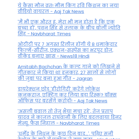
ये कैसा मौन व्रत! मीम किंग रवि किशन का नया
वीडियो वायरल - Aaj Tak News
'मैं भी एक औरत हूं, मेरा भी मन होता है कि एक
बच्चा हो', पवन सिंह से तलाक के बीच बोलीं ज्योति
सिंह - Navbharat Times
ओटीटी पर 7 अगस्त रिलीज होंगी ये 8 धमाकेदार
फिल्में-सीरीज, एक्शन-सस्पेंस का भरपूर डोज,
वीकेंड बनाएं खास - News18 Hindi
Amitabh Bachchan के कल्ट गाने को लिखने से
गीतकार ने किया था इनकार, 27 सालों से लोगों
की जुबां पर बना हुआ गीत - Jagran
डायरेक्शन छोड़ 'हीरोगिरी' करेंगे लोकेश
कनकराज, एक्टिंग कर लिया बड़ा रिस्क? बॉक्स
ऑफिस पर बरसेंगे करोड़ों! - Aaj Tak News
'असली बवाल तो तेजू भैया मचा रहे', तेज प्रताप
यादव ने काजल राघवानी के लिए बदलवाया डिनर
मेन्यू, फैंस न‍िहाल - Navbharat Times
'धर्मेंद्र के निधन के कुछ दिन बाद...', पढ़िए सनी