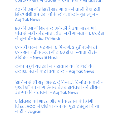
देओल के बारे में एक्ट्रेस ने क्या कहा - Hindustan
42 की उम्र में तीसरी बार मां बनने वाली हैं भारती
सिंह? बेबी बंप देख चौंके लोग, बोलीं- गुड न्यूज -
Aaj Tak News
80 की उम्र में बिल्कुल अकेली हैं उषा नाडकर्णी,
पति से नहीं कोई नाता, बेटा नहीं मानता मां, एक्ट्रेस
ने सुनाई - India TV Hindi
एक ही घटना पर बनी 5 फिल्में, 3 हुईं फ्लॉप तो
एक बन गई कल्ट, 1 में थे 50 से भी ज्यादा हीरो-
हीरोइन - News18 Hindi
लंका पहुंचे यशस्वी जायसवाल को 'टीचर' की
तलाश, पंत ने कर द‍िया ट्रोल - Aaj Tak News
'सचिन से भी बड़ा असर, लेकिन...', व‍िनोद कांबली-
पृथ्वी शॉ का नाम लेकर वैभव सूर्यवंशी को रॉबिन
उथप्पा की चेतावनी - Aaj Tak News
5 सितंबर को भारत और पाकिस्‍तान की होगी
भिड़ंत, ACC ने एशिया कप का पूरा शेड्यूल किया
जारी - Jagran