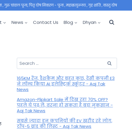
 गुरु चांडाल पूजा, पितृ दोष निवारण - पूजा , महाम्रत्युन्जय , गृह शांति , वास्तु दोष
t
News
Contact Us
Blog
Dhyan
Search
for:
165KM रेंज, डैशकैम और बहुत कुछ, देसी कंपनी E3
ने लॉन्च किया AI इलेक्ट्रिक स्कूटर - Aaj Tak
News
Amazon-Flipkart Sale में दिख रहा 70% OFF?
पहले ये पढ़ लें, वरना हो सकता है बड़ा नुकसान -
Aaj Tak News
सबसे ज्यादा इन कंपनियों की EV खरीद रहे लोग,
ल
टॉप-5 ब्रांड की लिस्ट - Aaj Tak News