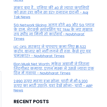
By
November 13, 2025
संकट बड़ा है... दुनिया की 40 से ज्यादा कंपनियों
को सता रहा कौन सा डर? दनादन छंटनी - Aaj
Tak News
5G Network Slicing: अलग होंगे 4G और 5G प्लान
के दाम, नेटवर्क स्लाइसिंग पर TRAI के नए सुझाव,
तय स्पीड ना मिली तो कार्रवाई - Navbharat
Times
LIC OFS: सरकार ने चुपचाप कमा लिए ₹31,522
करोड़, बाजार को नहीं लगने दी हवा, कैसे हुए यह
चमत्कार? - Navbharat Times
Elon Musk Net Worth: मुकेश अंबानी ने जितना
जिंदगीभर कमाया, एलन मस्क ने उससे ज्यादा एक
दिन में गंवाया - Navbharat Times
2,890 रुपए महंगा हुआ सोना, चांदी में भी 6,200
रुपए का भारी उछाल, यहां देखें सोना- चांदी - ABP
News
RECENT POSTS