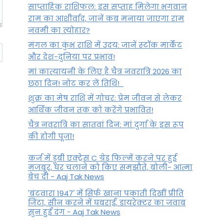
साप्ताहिक राशिफल: इस सप्ताह मिलेगा भगवान
राम का आशीर्वाद, जानें कब मनाया जाएगा राम
नवमी का त्योहार?
मंगल का कुंभ राशि में उदय: जानें स्‍टॉक मार्केट
और देश-दुनिया पर प्रभाव!
मां कात्‍यायनी के लिए है चैत्र नवरात्रि 2026 का
छठा दिन! नोट कर लें तिथि!
शुक्र का मेष राशि में गोचर: प्रेम जीवन से लेकर
आर्थिक जीवन तक को करेंगे प्रभावित!
चैत्र नवरात्रि का सातवां दिन: मां दुर्गा के इस रूप
की होगी पूजा!
कर्ज में डूबी एक्ट्रेस C ग्रेड फिल्में करने पर हुई
मजबूर, घर चलाने को किए समझौते, बोली- आत्मा
बेच दी - Aaj Tak News
'बंटवारा 1947' में सिर्फ खाना पकाती दिखीं प्रीति
जिंटा, सीन करने में घबराईं, डायरेक्टर का जवाब
सुन हुईं दंग - Aaj Tak News