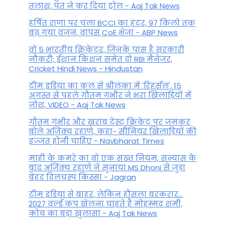
तलाश, पंत ने कर द‍िया ट्रोल - Aaj Tak News
हर्षित राणा पर चला BCCI का हंटर, 97 किलो तक
बढ़ गया वजन, वापस CoE भेजा - ABP News
वो 5 भारतीय क्रिकेटर, जिनके पास है सरकारी
नौकरी; ईशान किशन समेत दो RBI मैनेजर,
Cricket Hindi News - Hindustan
टीम इंडिया का कल से श्रीलंका में 'रिहर्सल', 15
अगस्त से पहले गौतम गंभीर ने भरा ख‍िलाड़‍ियों में
जोश, VIDEO - Aaj Tak News
गौतम गंभीर और खराब टेस्ट क्रिकेट पर जमकर
बोले अजिंक्य रहाणे, कहा- सीनियर खिलाड़ियों की
इज्जत होनी चाहिए - Navbharat Times
माही के कमरे का वो एक सख्त नियम, संन्यास के
बाद अजिंक्‍य रहाणे ने सुनाया MS Dhoni से जुड़ा
बेहद दिलचस्प किस्सा - Jagran
टीम इंडिया से बाहर, लेकिन हौसला बरकरार...
2027 वर्ल्ड कप खेलना चाहते हैं मोहम्मद शमी,
कोच का बड़ा खुलासा - Aaj Tak News