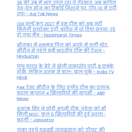
36 की उम्र में आग उगल रहा ये गेंदबाज, अब कपिल
देव-डेल स्टेन का रिकॉर्ड निशाने पर, टॉप-10 में एंट्री
तय! - Aaj Tak News
ODI वर्ल्ड कप 2027 में इस टीम को अब नहीं
मिलेगी डायरेक्ट एंट्री, बारिश ने धो दिया सपना, रद्द
हो गया मैच - Navbharat Times
श्रीलंका में शुभमन गिल को अंगूठे में लगी चोट,
सीरीज से पहले बढ़ी भारतीय टीम की टेंशन -
Hindustan
पप्पू यादव के बेटे ने खेली ताबड़तोड़ पारी, 8 छक्के
ठोके, लेकिन शतक से बाल- बाल चूके - India TV
Hindi
PAK टेस्ट सीरीज के लिए इंग्लैंड टीम का एलान,
बदला कप्तान 4 खिलाड़ियों की वापसी - ABP
News
शशांक सिंह ने छोड़ी अपनी टीम, जडेजा को भी
मिली NOC; कुल 5 खिलाड़ियों की हुई अदला-
बदली - Jansatta
लंका पहुंचे यशस्वी जायसवाल को 'टीचर' की