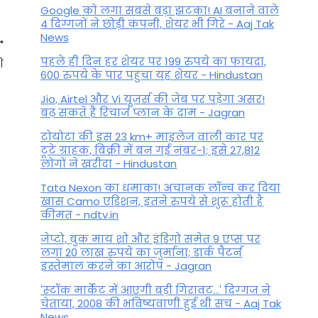
Google को लगा सबसे बड़ा झटका! AI बनाने वाले
4 दिग्गजों ने छोड़ी कंपनी, शेयर भी गिरे - Aaj Tak
News
पहले ही दिन हर शेयर पर 199 रुपये का फायदा,
ि
600 रुपये के पार पहुंचा यह शेयर - Hindustan
Jio, Airtel और Vi यूजर्स की जेब पर पड़ेगा असर!
बढ़ सकते हैं रिचार्ज प्लान के दाम - Jagran
टोयोटा की इस 23 km+ माइलेज वाली कार पर
टूटे ग्राहक, बिक्री में बन गई नंबर-1; इसे 27,812
लोगों ने खरीदा - Hindustan
Tata Nexon का धमाका! अचानक लॉन्च कर दिया
खास Camo एडिशन, इतने रुपये से शुरू होती है
कीमत - ndtv.in
Margashirsha Amavasya
जेप्टो, बुक माय शो और इंडिगो समेत 9 एप्स पर
2025: मार्गशीर्ष अमावस्या
लगा 20 लाख रुपये का जुर्माना; डार्क पैटर्न
इस्तेमाल करने का आरोप - Jagran
शिवलिंग पर चढ़ाएं ये पांच वस्तुएं,
'स्‍टॉक मार्केट में आएगी बड़ी गिरावट...' दिग्‍गज ने
मिलेगा सुख-समृद्धि का वरदान
चेताया, 2008 की भविष्यवाणी हुई थी सच - Aaj Tak
News