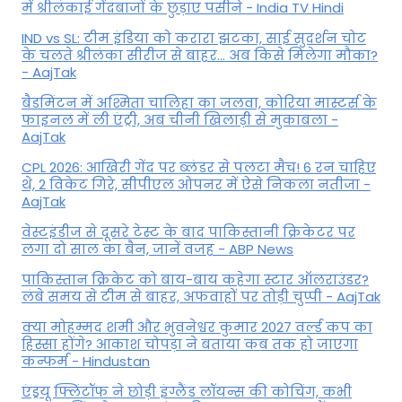
में श्रीलंकाई गेंदबाजों के छुड़ाए पसीने - India TV Hindi
IND vs SL: टीम इंड‍िया को करारा झटका, साई सुदर्शन चोट
के चलते श्रीलंका सीरीज से बाहर... अब किसे म‍िलेगा मौका?
- AajTak
बैडमिंटन में अश्मिता चालिहा का जलवा, कोरिया मास्टर्स के
फाइनल में ली एंट्री, अब चीनी खिलाड़ी से मुकाबला -
AajTak
CPL 2026: आखिरी गेंद पर ब्लंडर से पलटा मैच! 6 रन चाहिए
थे, 2 विकेट गिरे, सीपीएल ओपनर में ऐसे न‍िकला नतीजा -
AajTak
वेस्टइंडीज से दूसरे टेस्ट के बाद पाकिस्तानी क्रिकेटर पर
लगा दो साल का बैन, जानें वजह - ABP News
पाकिस्तान क्रिकेट को बाय-बाय कहेगा स्टार ऑलराउंडर?
लंबे समय से टीम से बाहर, अफवाहों पर तोड़ी चुप्पी - AajTak
क्या मोहम्मद शमी और भुवनेश्वर कुमार 2027 वर्ल्ड कप का
हिस्सा होंगे? आकाश चोपड़ा ने बताया कब तक हो जाएगा
कन्फर्म - Hindustan
एंड्रयू फ्लिंटॉफ ने छोड़ी इंग्लैंड लॉयन्स की कोच‍िंग, कभी