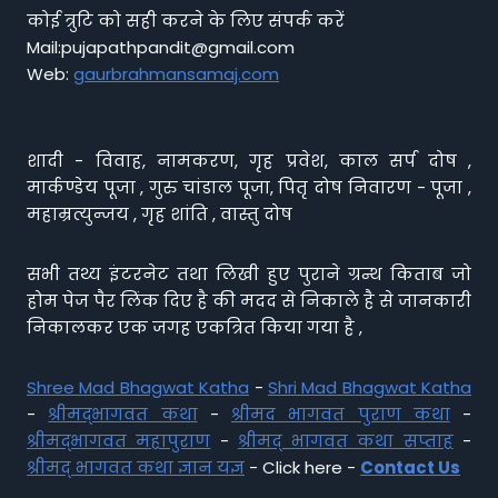
कोई त्रुटि को सही करने के लिए संपर्क करें
Mail:pujapathpandit@gmail.com
Web:
gaurbrahmansamaj.com
शादी - विवाह, नामकरण, गृह प्रवेश, काल सर्प दोष ,
मार्कण्डेय पूजा , गुरु चांडाल पूजा, पितृ दोष निवारण - पूजा ,
महाम्रत्युन्जय , गृह शांति , वास्तु दोष
सभी तथ्य इंटरनेट तथा लिखी हुए पुराने ग्रन्थ किताब जो
होम पेज पैर लिंक दिए है की मदद से निकाले है से जानकारी
निकालकर एक जगह एकत्रित किया गया है ,
Shree Mad Bhagwat Katha
-
Shri Mad Bhagwat Katha
-
श्रीमद्भागवत कथा
-
श्रीमद भागवत पुराण कथा
-
श्रीमद्भागवत महापुराण
-
श्रीमद् भागवत कथा सप्ताह
-
श्रीमद् भागवत कथा ज्ञान यज्ञ
- Click here -
Contact Us