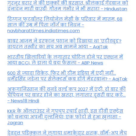
गुरनूर बरार ने की छक्कों की बरसात, श्रीलंकाई गेंदबाज को
दनादन मारी बाउंड्री; गौतम गंभीर ने भी सराहा - Hindustan
दिग्गज फुटबॉलर लियोनेल मेसी के परिवार में मातम, 68
साल की उम्र में पिता जॉर्ज का निधन -
navbharattimes.indiatimes.com
बाबर आजम ने इरफान पठान को दिखाया था 'एटीट्यूड'?
वायरल तस्वीर का सच अब सामने आया - AajTak
भारतीय खिलाड़ियों के लगातार चोटिल होने पर एक्शन में
आया BCCI, ले डाला ये बड़ा फैसला - ABP News
600 से ज्यादा विकेट, फिर भी टीम इंडिया में एंट्री नहीं...
धर्मेंद्रसिंह जडेजा पर सेलेक्टर्स कब होंगे मेहरबान? - AajTak
अफगानिस्तान की वनडे वर्ल्ड कप 2027 में एंट्री, दो बार की
चैंपियन पर बाहर होने का खतरा, लगातार दूसरी बार कटे...
- News18 Hindi
KKR के ऑलराउंडर ने गुपचुप रचाई शादी, इस टीवी एक्ट्रेस
को बनाया अपनी दुल्हनिया; एक फोटो से हुआ खुलासा -
Jagran
देवदत्त पडिक्कल ने लगाया धमाकेदार शतक, वॉर्म-अप मैच