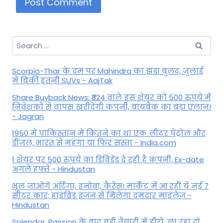
Search
for:
Scorpio-Thar के दम पर Mahindra का झंडा बुलंद, जुलाई
में बिकीं इतनी SUVs - AajTak
Share Buyback News: ₹324 वाले इस शेयर को 500 रुपये में
निवेशकों से वापस खरीदेगी कंपनी, बायबैक का बड़ा एलान!
- Jagran
1950 में पाकिस्तान में कितने का था एक लीटर पेट्रोल और
डीजल, भारत से महंगा या फिर सस्ता - India.com
1 शेयर पर 500 रुपये का डिविडेंड दे रही है कंपनी, Ex-date
अगले हफ्ते - Hindustan
भूल जाओगे अर्टिगा, इनोवा, कैरेंस! मार्केट में आ रही ये नई 7
सीटर कार; हाइब्रिड इंजन से मिलेगा दमदार माइलेज -
Hindustan
Splendor, Passion के बाद बड़ी तैयारी में हीरो, ला रहा दो