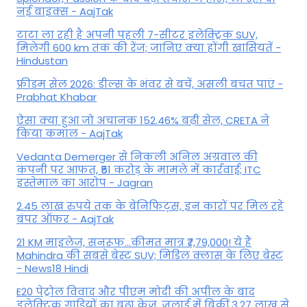
नई बाइक्स - AajTak
टाटा ला रही है अपनी पहली 7-सीटर इलेक्ट्रिक SUV,
मिलेगी 600 km तक की रेंज; जानिए क्या होंगी खासियतें -
Hindustan
फ्रीडम सेल 2026: डील्स के भंवर से बचें, असली बचत पाएं -
Prabhat Khabar
ऐसा क्या हुआ जो अचानक 152.46% बढ़ी सेल, CRETA ने
किया कमाल - AajTak
Vedanta Demerger से निकली अनिल अग्रवाल की
कंपनी पर आफत, ₹51 करोड़ के मामले में कार्रवाई; ITC
इस्तेमाल का आरोप - Jagran
2.45 लाख रुपये तक के बेनिफिट्स, इन कारों पर मिल रहे
बंपर ऑफर - AajTak
21 KM माइलेज, सनरूफ...कीमत मात्र ₹7,79,000! ये हैं
Mahindra की सबसे बेस्ट SUV; मिडिल क्लास के लिए बेस्ट
- News18 Hindi
E20 पेट्रोल विवाद और पीएम मोदी की अपील के बाद
इलेक्ट्रिक गाड़ियों का बढ़ा क्रेज, जुलाई में बिकीं 3.27 लाख से