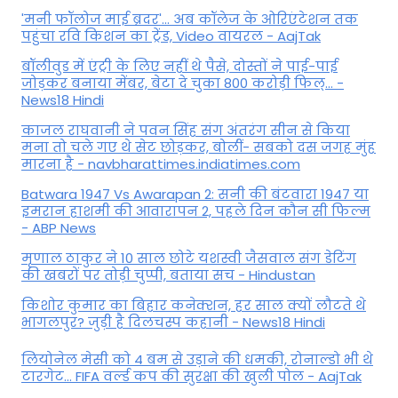
'मनी फॉलोज माई ब्रदर'... अब कॉलेज के ओरिएंटेशन तक
पहुंचा रवि किशन का ट्रेंड, Video वायरल - AajTak
बॉलीवुड में एंट्री के लिए नहीं थे पैसे, दोस्तों ने पाई-पाई
जोड़कर बनाया मेंबर, बेटा दे चुका 800 करोड़ी फिल्... -
News18 Hindi
काजल राघवानी ने पवन सिंह संग अंतरंग सीन से किया
मना तो चले गए थे सेट छोड़कर, बोलीं- सबको दस जगह मुंह
मारना है - navbharattimes.indiatimes.com
Batwara 1947 Vs Awarapan 2: सनी की बंटवारा 1947 या
इमरान हाशमी की आवारापन 2, पहले दिन कौन सी फिल्म
- ABP News
मृणाल ठाकुर ने 10 साल छोटे यशस्वी जैसवाल संग डेटिंग
की खबरों पर तोड़ी चुप्पी, बताया सच - Hindustan
किशोर कुमार का बिहार कनेक्शन, हर साल क्यों लौटते थे
भागलपुर? जुड़ी है दिलचस्प कहानी - News18 Hindi
ल‍ियोनेल मेसी को 4 बम से उड़ाने की धमकी, रोनाल्डो भी थे
टारगेट... FIFA वर्ल्ड कप की सुरक्षा की खुली पोल - AajTak