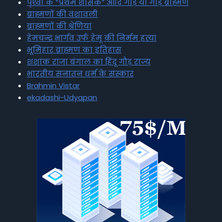
पृथ्वी के “प्रथम शासक” आदि गौड़ या गौड़ ब्राह्मण
ब्राह्मणों की वंशावली
ब्राह्मणों की श्रेणियां
हेमचन्द्र भार्गव उर्फ हेमू की निर्मम हत्या
भूमिहार ब्राह्मण का इतिहास
शशांक राजा बंगाल का हिंदू गौड़ राज्य
भारतीय सनातन धर्म के संस्कार
Brahmin Vistar
ekadashi-Udyapan