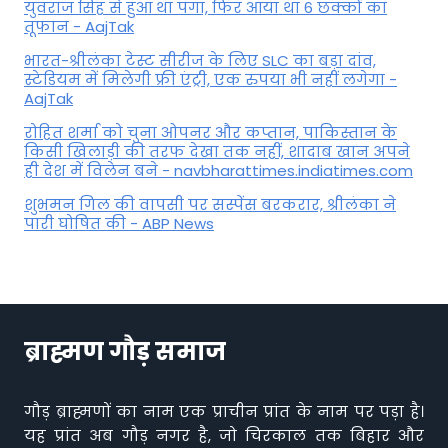
युवराज सिंह से हुआ था पंगा, फ‍िर आया था 6 छक्कों का
तूफान - AajTak
भारत-श्रीलंका टेस्ट सीरीज के लिए SLC का बड़ा दांव,
स्टेडियम में मिलेगी फ्री एंट्री, एक रुपया भी नहीं लगेगा -
AajTak
रोहित शर्मा को चुना ओपनर और कप्तान, पाकिस्तान के
किसी खिलाड़ी की तरफ देखा तक नहीं, शादाब खान अपने
ही देश में विलेन बने - navbharattimes.indiatimes.com
शुभमन गिल की वापसी पर सस्पेंस बरकरार, श्रीलंका ने
पारी घोषित की - ABP News
ब्राह्मण गौड़ समाज
गौड़ ब्राह्मणों का नाम एक प्राचीन प्रांत के नाम पर पड़ा है।
यह प्रांत अब गौड़ नगर है, जो चिरकाल तक बिहार और