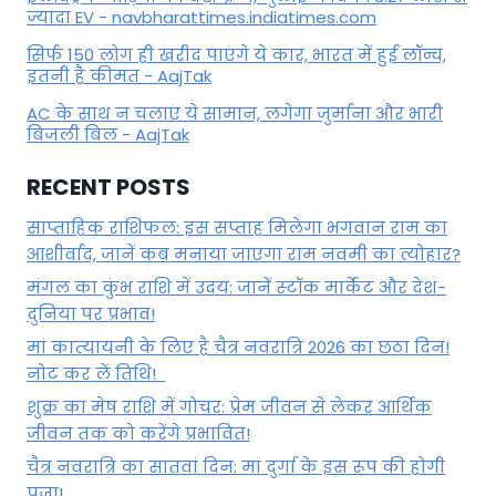
ज्यादा EV - navbharattimes.indiatimes.com
सिर्फ 150 लोग ही खरीद पाएंगे ये कार, भारत में हुई लॉन्च,
इतनी है कीमत - AajTak
AC के साथ न चलाएं ये सामान, लगेगा जुर्माना और भारी
बिजली बिल - AajTak
RECENT POSTS
साप्ताहिक राशिफल: इस सप्ताह मिलेगा भगवान राम का
आशीर्वाद, जानें कब मनाया जाएगा राम नवमी का त्योहार?
मंगल का कुंभ राशि में उदय: जानें स्‍टॉक मार्केट और देश-
दुनिया पर प्रभाव!
मां कात्‍यायनी के लिए है चैत्र नवरात्रि 2026 का छठा दिन!
नोट कर लें तिथि!
शुक्र का मेष राशि में गोचर: प्रेम जीवन से लेकर आर्थिक
जीवन तक को करेंगे प्रभावित!
चैत्र नवरात्रि का सातवां दिन: मां दुर्गा के इस रूप की होगी
पूजा!