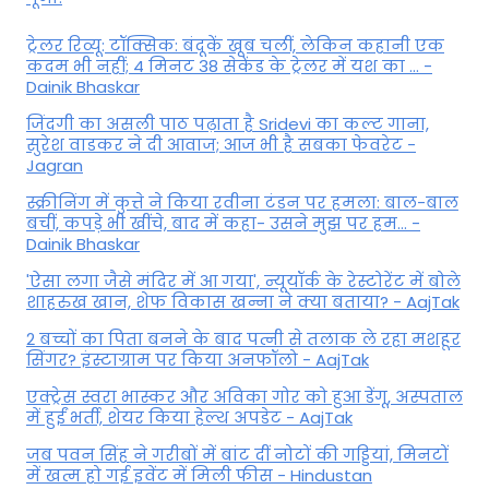
ट्रेलर रिव्यू: टॉक्सिक: बंदूकें खूब चलीं, लेकिन कहानी एक
कदम भी नहीं; 4 मिनट 38 सेकेंड के ट्रेलर में यश का ... -
Dainik Bhaskar
जिंदगी का असली पाठ पढ़ाता है Sridevi का कल्ट गाना,
सुरेश वाडकर ने दी आवाज; आज भी है सबका फेवरेट -
Jagran
स्क्रीनिंग में कुत्ते ने किया रवीना टंडन पर हमला: बाल-बाल
बचीं, कपड़े भी खींचे, बाद में कहा- उसने मुझ पर हम... -
Dainik Bhaskar
'ऐसा लगा जैसे मंदिर में आ गया', न्यूयॉर्क के रेस्टोरेंट में बोले
शाहरुख खान, शेफ विकास खन्ना ने क्या बताया? - AajTak
2 बच्चों का पिता बनने के बाद पत्नी से तलाक ले रहा मशहूर
सिंगर? इंस्टाग्राम पर किया अनफॉलो - AajTak
एक्ट्रेस स्वरा भास्कर और अविका गोर को हुआ डेंगू, अस्पताल
में हुईं भर्ती, शेयर किया हेल्थ अपडेट - AajTak
जब पवन सिंह ने गरीबों में बांट दीं नोटों की गड्डियां, मिनटों
में खत्म हो गई इवेंट में मिली फीस - Hindustan