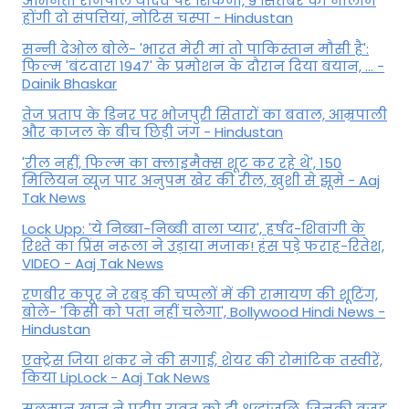
अभिनेता राजपाल यादव पर शिकंजा, 9 सितंबर को नीलाम
होंगी दो संपत्तियां, नोटिस चस्पा - Hindustan
सन्नी देओल बोले- 'भारत मेरी मां तो पाकिस्तान मौसी है':
फिल्म 'बंटवारा 1947' के प्रमोशन के दौरान दिया बयान, ... -
Dainik Bhaskar
तेज प्रताप के डिनर पर भोजपुरी सितारों का बवाल, आम्रपाली
और काजल के बीच छिड़ी जंग - Hindustan
'रील नहीं, फिल्म का क्लाइमैक्स शूट कर रहे थे', 150
मिलियन व्यूज पार अनुपम खेर की रील, खुशी से झूमे - Aaj
Tak News
Lock Upp: 'ये निब्बा-निब्बी वाला प्यार', हर्षद-शिवांगी के
रिश्ते का प्रिंस नरूला ने उड़ाया मजाक! हंस पड़े फराह-रितेश,
VIDEO - Aaj Tak News
रणबीर कपूर ने रबड़ की चप्पलों में की रामायण की शूटिंग,
बोले- 'किसी को पता नहीं चलेगा', Bollywood Hindi News -
Hindustan
एक्ट्रेस जिया शंकर ने की सगाई, शेयर की रोमांटिक तस्वीरें,
किया LipLock - Aaj Tak News
सलमान खान ने प्रदीप रावत को दी श्रद्धांजलि, जिनकी वजह