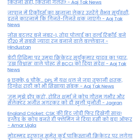
कितना सही, कितना गलत? - Aaj Tak News
जापान में रिकॉर्ड्स का खजाना लेकर उतरेंगे वैभव सूर्यवंशी,
इतने कारनामे कि गिनते-गिनते थक जाएंगे! - Aaj Tak
News
जोस बटलर बने नंबर-1, तोड़ा पोलार्ड का वर्ल्ड रिकॉर्ड; बने
टी20 में सबसे ज्यादा रन बनाने वाले बल्लेबाज -
Hindustan
बेटी र‍िद्ध‍िमा पर उमड़ा क्रिकेटर सूर्यकुमार यादव का प्यार,
'रख विश्वास' वाले पोस्ट से BCCI को दिया संदेश - Aaj Tak
News
9 छक्के, 6 चौके... DPL में यश धुल ने जड़ा तूफानी शतक,
द‍िग्वेश राठी को भी स‍िखाया सबक - Aaj Tak News
'तुम मुझे ड्रॉप करो', रोहित शर्मा ने कोच गौतम गंभीर और
सेलेक्टर अजीत अगरकर को दी खुली चुनौती - Jagran
England Cricket: CSK की हिट जोड़ी फिर दिखेगी साथ!
इंग्लैंड के कोच बनते ही फ्लेमिंग ने दिया हसी को बड़ा ऑफर
- Amar Ujala
मोहम्मद इरफान समेत कई पाकिस्तानी क्रिकेटर पर लगेगा