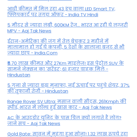
आधी कीमत में मिल रहा 43 इंच वाला LED Smart TV,
फ्लिपकार्ट पर तगड़ा ऑफर - India TV Hindi
5 मीटर से ज्यादा लंबी, 600KM रेंज... भारत आ रही ये लग्जरी
MPV - Aaj Tak News
ईरान-अमेरिका की जंग में तेल बेचकर 3 महीने में
मालामाल हो गई ये कंपनी, 5 देशों के सालाना बजट से भी
ज्यादा छाप - India.Com
₹5.70 लाख कीमत और 27Km माइलेज! इस पेट्रोल SUV के
सामने नेक्सन का 'सरेंडर'; 61 हजार ग्राहक मिले -
Hindustan
5 गुना से ज्यादा बढ़ा मुनाफा, नई ऊंचाई पर पहुंचे शेयर, 37%
की तूफानी तेजी - Hindustan
Range Rover SV Ultra: मसाज वाली सीट्स, 261Kmph की
स्पीड, भारत में लॉन्च हुई खास कार - Aaj Tak News
AC के आउटडोर यूनिट के पास ग्रिल क्यों लगाते हैं लोग?
जाने सच - Aaj Tak News
Gold Rate: सावन में महंगा हुआ सोना! 1.32 लाख रुपये रहा