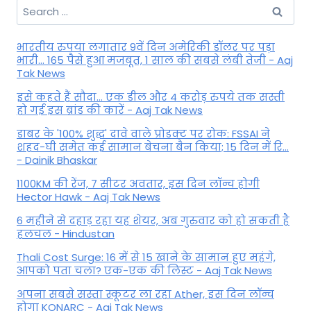
Search
for:
भारतीय रुपया लगातार 9वें दिन अमेरिकी डॉलर पर पड़ा
भारी... 165 पैसे हुआ मजबूत, 1 साल की सबसे लंबी तेजी - Aaj
Tak News
इसे कहते हैं सौदा... एक डील और 4 करोड़ रुपये तक सस्ती
हो गई इस ब्रांड की कारें - Aaj Tak News
डाबर के '100% शुद्ध' दावे वाले प्रोडक्ट पर रोक: FSSAI ने
शहद-घी समेत कई सामान बेचना बैन किया; 15 दिन में रि...
- Dainik Bhaskar
1100KM की रेंज, 7 सीटर अवतार, इस दिन लॉन्च होगी
Hector Hawk - Aaj Tak News
6 महीने से दहाड़ रहा यह शेयर, अब गुरुवार को हो सकती है
हलचल - Hindustan
Thali Cost Surge: 16 में से 15 खाने के सामान हुए महंगे,
आपको पता चला? एक-एक की लिस्ट - Aaj Tak News
अपना सबसे सस्ता स्कूटर ला रहा Ather, इस दिन लॉन्च
होगा KONARC - Aaj Tak News