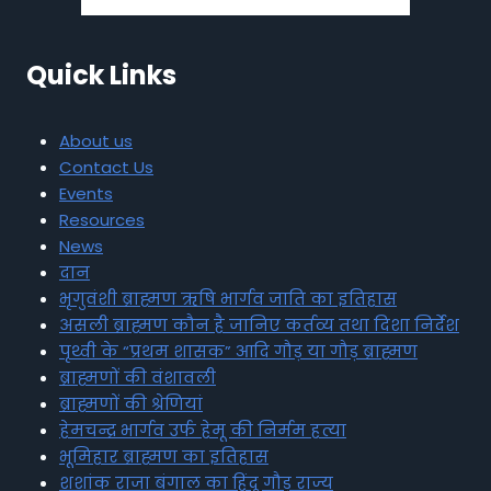
Quick Links
About us
Contact Us
Events
Resources
News
दान
भृगुवंशी ब्राह्मण ऋषि भार्गव जाति का इतिहास
असली ब्राह्मण कौन है जानिए कर्तव्य तथा दिशा निर्देश
पृथ्वी के “प्रथम शासक” आदि गौड़ या गौड़ ब्राह्मण
ब्राह्मणों की वंशावली
ब्राह्मणों की श्रेणियां
हेमचन्द्र भार्गव उर्फ हेमू की निर्मम हत्या
भूमिहार ब्राह्मण का इतिहास
शशांक राजा बंगाल का हिंदू गौड़ राज्य