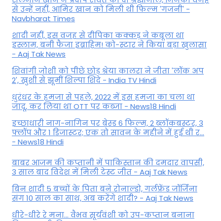
से उन्हें नहीं, आमिर खान को मिली थी फिल्म 'गजनी' -
Navbharat Times
शादी नहीं, इस वजह से दीपिका कक्कड़ ने कबूला था
इस्लाम, बनी फैजा इब्राहिम! को-स्टार ने किया बड़ा खुलासा
- Aaj Tak News
शिवांगी जोशी को पीछे छोड़ श्रेया कालरा ने जीता 'लॉक अप
2', खुशी से झूमीं शिल्पा शिंदे - India TV Hindi
धुरंधर के हमजा से पहले, 2022 में इस हमजा का चला था
जादू, कर लिया था OTT पर कब्जा - News18 Hindi
इच्छाधारी नाग-नागिन पर बेस्ड 6 फिल्म, 2 ब्लॉकबस्टर, 3
फ्लॉप और 1 डिजास्टर; एक तो सावन के महीने में हुई थी र...
- News18 Hindi
बाबर आजम की कप्तानी में पाकिस्तान की दमदार वापसी,
3 साल बाद विदेश में मिली टेस्ट जीत - Aaj Tak News
बिन शादी 5 बच्चों के पिता बने रोनाल्डो, गर्लफ्रेंड जॉर्जिना
संग 10 साल का साथ, अब करेंगे शादी? - Aaj Tak News
धीरे-धीरे रे मना… वैभव सूर्यवंशी को उप-कप्तान बनाना