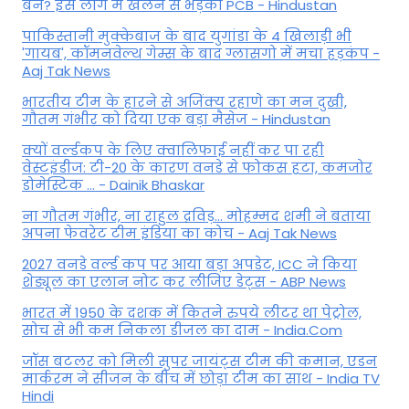
बैन? इस लीग में खेलने से भड़का PCB - Hindustan
पाकिस्तानी मुक्केबाज के बाद युगांडा के 4 खिलाड़ी भी
'गायब', कॉमनवेल्थ गेम्स के बाद ग्लासगो में मचा हड़कंप -
Aaj Tak News
भारतीय टीम के हारने से अजिंक्य रहाणे का मन दुखी,
गौतम गंभीर को दिया एक बड़ा मैसेज - Hindustan
क्यों वर्ल्डकप के लिए क्वालिफाई नहीं कर पा रही
वेस्टइंडीज: टी-20 के कारण वनडे से फोकस हटा, कमजोर
डोमेस्टिक ... - Dainik Bhaskar
ना गौतम गंभीर, ना राहुल द्रव‍िड़... मोहम्मद शमी ने बताया
अपना फेवरेट टीम इंड‍िया का कोच - Aaj Tak News
2027 वनडे वर्ल्ड कप पर आया बड़ा अपडेट, ICC ने किया
शेड्यूल का एलान नोट कर लीजिए डेट्स - ABP News
भारत में 1950 के दशक में कितने रुपये लीटर था पेट्रोल,
सोच से भी कम निकला डीजल का दाम - India.Com
जॉस बटलर को मिली सुपर जायंट्स टीम की कमान, एडन
मार्करम ने सीजन के बीच में छोड़ा टीम का साथ - India TV
Hindi