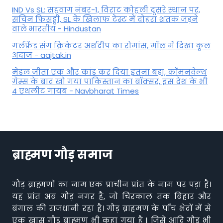
IND Vs SL: सहवाग नंबर-1, विराट कोहली दूसरे स्थान पर,
सचिन फिसड्डी, SL के खिलाफ टेस्ट में दोहरा शतक जड़ने
वाले भारतीय - Hindustan
गर्लफ्रेंड संग क्रिकेटर अर्शदीप का रोमांस, मॉल में द‍िखा कूल
अंदाज - aajtak.in
मेडल जीता एक और कांड कर दिया इतना बड़ा, कॉमनवेल्थ
गेम्स के बाद खो गया पाकिस्तान का बॉक्सर, इस देश के भी
4 एथलीट गायब - Navbharat Times
ब्राह्मण गौड़ समाज
गौड़ ब्राह्मणों का नाम एक प्राचीन प्रांत के नाम पर पड़ा है।
यह प्रांत अब गौड़ नगर है, जो चिरकाल तक बिहार और
बंगाल की राजधानी रहा है। गौड़ ब्राहमण के पाँच भेदों में से
एक खास गौड़ ब्राह्मण भी कहा गया है | जिसे आदि गौड़ भी