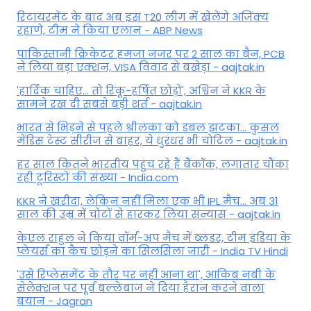
रिटायरमेंट के बाद अब इस T20 लीग में खेलेंगे अजिंक्य
रहाणे, टीम ने किया एलान - ABP News
पाकिस्तानी क्रिकेटर हमजा नजर पर 2 साल का बैन, PCB
ने ल‍िया बड़ा एक्शन, VISA व‍िवाद से बखेड़ा - aajtak.in
'हार्दिक चाहिए... तो रिंकू-हर्षित छोड़ो', अश्विन ने KKR के
सामने रख दी सबसे बड़ी शर्त - aajtak.in
भारत से भिड़ने से पहले श्रीलंका को डबल झटका... कुसल
मेंडिस टेस्ट सीरीज से बाहर, ये धुरंधर भी चोटिल - aajtak.in
हर साल कितने भारतीय पहुंच रहे हैं बैंकॉक, लगातार चौंका
रही टूरिस्टों की संख्या - India.com
KKR ने खरीदा, लेकिन नहीं मिला एक भी IPL मैच... अब 31
साल की उम्र में चोटों से हारकर लिया संन्यास - aajtak.in
केएल राहुल ने किया वॉर्म-अप मैच में ब्लंडर, टीम इंडिया के
प्लेयर्स का कैच छोड़ने का सिलसिला जारी - India TV Hindi
'उसे रिप्लेसमेंट के तौर पर नहीं आना था', आकिब नबी के
सेलेक्शन पर पूर्व बल्लेबाज ने दिया हैरान करने वाला
बयान - Jagran