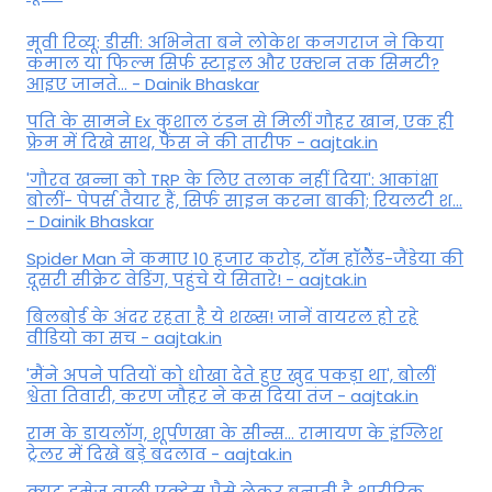
मूवी रिव्यू: डीसी: अभिनेता बने लोकेश कनगराज ने किया
कमाल या फिल्म सिर्फ स्टाइल और एक्शन तक सिमटी?
आइए जानते... - Dainik Bhaskar
पति के सामने Ex कुशाल टंडन से मिलीं गौहर खान, एक ही
फ्रेम में दिखे साथ, फैंस ने की तारीफ - aajtak.in
'गौरव खन्ना को TRP के लिए तलाक नहीं दिया': आकांक्षा
बोलीं- पेपर्स तैयार हैं, सिर्फ साइन करना बाकी; रियलटी श...
- Dainik Bhaskar
Spider Man ने कमाए 10 हजार करोड़, टॉम हॉलैेंड-जैंडेया की
दूसरी सीक्रेट वेडिंग, पहुंचे ये सितारे! - aajtak.in
बिलबोर्ड के अंदर रहता है ये शख्स! जानें वायरल हो रहे
वीडियो का सच - aajtak.in
'मैंने अपने पतियों को धोखा देते हुए खुद पकड़ा था', बोलीं
श्वेता तिवारी, करण जौहर ने कस दिया तंज - aajtak.in
राम के डायलॉग, शूर्पणखा के सीन्स... रामायण के इंग्लिश
ट्रेलर में दिखे बड़े बदलाव - aajtak.in
क्यूट इमेज वाली एक्ट्रेस पैसे लेकर बनाती है शारीरिक