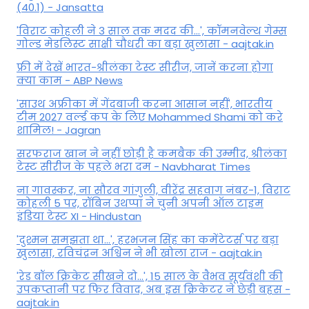
(40.1) - Jansatta
'विराट कोहली ने 3 साल तक मदद की...', कॉमनवेल्थ गेम्स
गोल्ड मेडलिस्ट साक्षी चौधरी का बड़ा खुलासा - aajtak.in
फ्री में देखें भारत-श्रीलंका टेस्ट सीरीज, जानें करना होगा
क्या काम - ABP News
'साउथ अफ्रीका में गेंदबाजी करना आसान नहीं', भारतीय
टीम 2027 वर्ल्‍ड कप के लिए Mohammed Shami को करे
शामिल! - Jagran
सरफराज खान ने नहीं छोड़ी है कमबैक की उम्मीद, श्रीलंका
टेस्ट सीरीज के पहले भरा दम - Navbharat Times
ना गावस्कर, ना सौरव गांगुली, वीरेंद्र सहवाग नंबर-1, विराट
कोहली 5 पर, रॉबिन उथप्पा ने चुनी अपनी ऑल टाइम
इंडिया टेस्ट XI - Hindustan
'दुश्मन समझता था...', हरभजन सिंह का कमेंटेटर्स पर बड़ा
खुलासा, रव‍िचंद्रन अश्विन ने भी खोला राज - aajtak.in
'रेड बॉल क्रिकेट सीखने दो...', 15 साल के वैभव सूर्यवंशी की
उपकप्तानी पर फ‍िर व‍िवाद, अब इस क्रिकेटर ने छेड़ी बहस -
aajtak.in