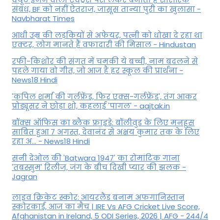
संबंध, BF को नहीं ऐतराज, जासूस तान्‍या पुरी का खुलासा -
Navbharat Times
आधी उम्र की लड़कियों से अफेयर, पत्नी को धोखा दे रहा था
एक्टर, लोग मानते हैं वफादारी की मिसाल - Hindustan
रफी-किशोर की संगत में चमकी ये बच्ची, नाम बदलने से
पहले गाया वो गीत, जो आज है हर स्कूल की प्रार्थना -
News18 Hindi
'कपिल शर्मा की गर्लफ्रेंड, फिर एक्स-गर्लफ्रेंड', तंग आकर
प्रोड्यूसर ने छोड़ा शो, कहलाई 'पागल' - aajtak.in
बॉक्स ऑफिस का ब्लैक फ्राइडे: बॉलीवुड के लिए मनहूस
साबित हुआ 7 अगस्त, देवानंद से अक्षय कुमार तक के लिए
रहा अ... - News18 Hindi
सनी देओल की 'Batwara 1947' का रोमांटिक गाना
'तबस्सुम' रिलीज, जंग के बीच दिखी प्यार की झलक -
Jagran
लाइव क्रिकेट स्कोर: आयरलैंड बनाम अफगानिस्तान
स्कोरकार्ड, आज का मैच | IRE Vs AFG Cricket Live Score,
Afghanistan in Ireland, 5 ODI Series, 2026 | AFG - 244/4