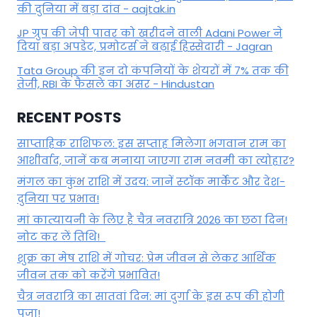
की दुनिया में बड़ा दांव - aajtak.in
JP ग्रुप की जेपी पावर को खरीदने वाली Adani Power ने
दिया बड़ा अपडेट, प्रमोटर्स ने बढ़ाई हिस्सेदारी - Jagran
Tata Group की इन दो कंपनियों के शेयरों में 7% तक की
तेजी, RBI के फैसले का असर - Hindustan
RECENT POSTS
साप्ताहिक राशिफल: इस सप्ताह मिलेगा भगवान राम का
आशीर्वाद, जानें कब मनाया जाएगा राम नवमी का त्योहार?
मंगल का कुंभ राशि में उदय: जानें स्‍टॉक मार्केट और देश-
दुनिया पर प्रभाव!
मां कात्‍यायनी के लिए है चैत्र नवरात्रि 2026 का छठा दिन!
नोट कर लें तिथि!
शुक्र का मेष राशि में गोचर: प्रेम जीवन से लेकर आर्थिक
जीवन तक को करेंगे प्रभावित!
चैत्र नवरात्रि का सातवां दिन: मां दुर्गा के इस रूप की होगी
पूजा!