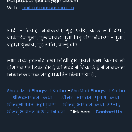
Mail:pujapathpandit@gmail.com
Web:
gaurbrahmansamaj.com
शादी - विवाह, नामकरण, गृह प्रवेश, काल सर्प दोष ,
मार्कण्डेय पूजा , गुरु चांडाल पूजा, पितृ दोष निवारण - पूजा ,
महाम्रत्युन्जय , गृह शांति , वास्तु दोष
सभी तथ्य इंटरनेट तथा लिखी हुए पुराने ग्रन्थ किताब जो
होम पेज पैर लिंक दिए है की मदद से निकाले है से जानकारी
निकालकर एक जगह एकत्रित किया गया है ,
Shree Mad Bhagwat Katha
-
Shri Mad Bhagwat Katha
-
श्रीमद्भागवत कथा
-
श्रीमद भागवत पुराण कथा
-
श्रीमद्भागवत महापुराण
-
श्रीमद् भागवत कथा सप्ताह
-
श्रीमद् भागवत कथा ज्ञान यज्ञ
- Click here -
Contact Us