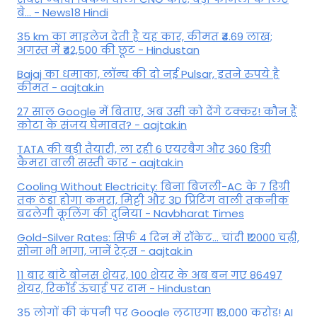
बे... - News18 Hindi
35 km का माइलेज देती है यह कार, कीमत ₹4.69 लाख;
अगस्त में ₹42,500 की छूट - Hindustan
Bajaj का धमाका, लॉन्च की दो नई Pulsar, इतने रुपये है
कीमत - aajtak.in
27 साल Google में बिताए, अब उसी को देंगे टक्कर! कौन हैं
कोटा के संजय घेमावत? - aajtak.in
TATA की बड़ी तैयारी, ला रही 6 एयरबैग और 360 डिग्री
कैमरा वाली सस्ती कार - aajtak.in
Cooling Without Electricity: बिना बिजली-AC के 7 डिग्री
तक ठंडा होगा कमरा, मिट्टी और 3D प्रिंटिंग वाली तकनीक
बदलेगी कूलिंग की दुनिया - Navbharat Times
Gold-Silver Rates: सिर्फ 4 दिन में रॉकेट... चांदी ₹12000 चढ़ी,
सोना भी भागा, जानें रेट्स - aajtak.in
11 बार बांटे बोनस शेयर, 100 शेयर के अब बन गए 86497
शेयर, रिकॉर्ड ऊंचाई पर दाम - Hindustan
35 लोगों की कंपनी पर Google लुटाएगा ₹13,000 करोड़! AI