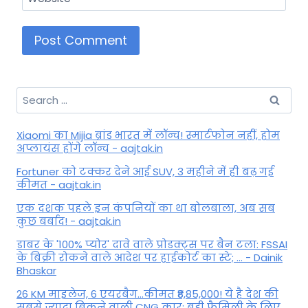
Search
for:
Xiaomi का Mijia ब्रांड भारत में लॉन्च! स्मार्टफोन नहीं, होम
अप्लायंस होंगे लॉन्च - aajtak.in
Fortuner को टक्कर देने आई SUV, 3 महीने में ही बढ़ गई
कीमत - aajtak.in
एक दशक पहले इन कंपनियों का था बोलबाला, अब सब
कुछ बर्बाद! - aajtak.in
डाबर के '100% प्योर' दावे वाले प्रोडक्ट्स पर बैन टला: FSSAI
के बिक्री रोकने वाले आदेश पर हाईकोर्ट का स्टे; ... - Dainik
Bhaskar
26 KM माइलेज, 6 एयरबैग...कीमत ₹8,85,000! ये है देश की
सबसे ज्यादा बिकने वाली CNG कार; बड़ी फैमिली के लिए