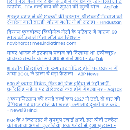
ल‍ियोनेल मेसी को 4 बम से उड़ाने की धमकी, रोनाल्डो भी थे
टारगेट... FIFA वर्ल्ड कप की सुरक्षा की खुली पोल - AajTak
गुरनूर बरार ने की छक्कों की बरसात, श्रीलंकाई गेंदबाज को
दनादन मारी बाउंड्री; गौतम गंभीर ने भी सराहा - Hindustan
दिग्गज फुटबॉलर लियोनेल मेसी के परिवार में मातम, 68
साल की उम्र में पिता जॉर्ज का निधन -
navbharattimes.indiatimes.com
बाबर आजम ने इरफान पठान को दिखाया था 'एटीट्यूड'?
वायरल तस्वीर का सच अब सामने आया - AajTak
भारतीय खिलाड़ियों के लगातार चोटिल होने पर एक्शन में
आया BCCI, ले डाला ये बड़ा फैसला - ABP News
600 से ज्यादा विकेट, फिर भी टीम इंडिया में एंट्री नहीं...
धर्मेंद्रसिंह जडेजा पर सेलेक्टर्स कब होंगे मेहरबान? - AajTak
अफगानिस्तान की वनडे वर्ल्ड कप 2027 में एंट्री, दो बार की
चैंपियन पर बाहर होने का खतरा, लगातार दूसरी बार कटे...
- News18 Hindi
KKR के ऑलराउंडर ने गुपचुप रचाई शादी, इस टीवी एक्ट्रेस
को बनाया अपनी दुल्हनिया; एक फोटो से हुआ खुलासा -