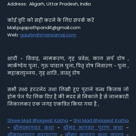
Address: Aligarh, Uttar Pradesh, India
कोई त्रुटि को सही करने के लिए संपर्क करें
Mail:pujapathpandit@gmail.com
Web:
gaurbrahmansamaj.com
शादी - विवाह, नामकरण, गृह प्रवेश, काल सर्प दोष ,
मार्कण्डेय पूजा , गुरु चांडाल पूजा, पितृ दोष निवारण - पूजा ,
महाम्रत्युन्जय , गृह शांति , वास्तु दोष
सभी तथ्य इंटरनेट तथा लिखी हुए पुराने ग्रन्थ किताब जो
होम पेज पैर लिंक दिए है की मदद से निकाले है से जानकारी
निकालकर एक जगह एकत्रित किया गया है ,
Shree Mad Bhagwat Katha
-
Shri Mad Bhagwat Katha
-
श्रीमद्भागवत कथा
-
श्रीमद भागवत पुराण कथा
-
श्रीमद्भागवत महापुराण
-
श्रीमद् भागवत कथा सप्ताह
-