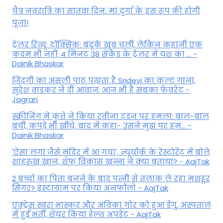
चैत्र नवरात्रि का सातवां दिन: मां दुर्गा के इस रूप की होगी
पूजा!
ट्रेलर रिव्यू: टॉक्सिक: बंदूकें खूब चलीं, लेकिन कहानी एक
कदम भी नहीं; 4 मिनट 38 सेकेंड के ट्रेलर में यश का ... -
Dainik Bhaskar
जिंदगी का असली पाठ पढ़ाता है Sridevi का कल्ट गाना,
सुरेश वाडकर ने दी आवाज; आज भी है सबका फेवरेट -
Jagran
स्क्रीनिंग में कुत्ते ने किया रवीना टंडन पर हमला: बाल-बाल
बचीं, कपड़े भी खींचे, बाद में कहा- उसने मुझ पर हम... -
Dainik Bhaskar
'ऐसा लगा जैसे मंदिर में आ गया', न्यूयॉर्क के रेस्टोरेंट में बोले
शाहरुख खान, शेफ विकास खन्ना ने क्या बताया? - AajTak
2 बच्चों का पिता बनने के बाद पत्नी से तलाक ले रहा मशहूर
सिंगर? इंस्टाग्राम पर किया अनफॉलो - AajTak
एक्ट्रेस स्वरा भास्कर और अविका गोर को हुआ डेंगू, अस्पताल
में हुईं भर्ती, शेयर किया हेल्थ अपडेट - AajTak