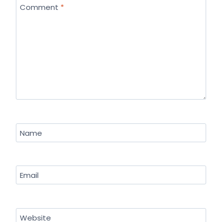
Comment
*
Name
Email
Website