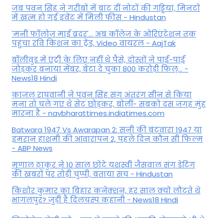
जब पवन सिंह ने गरीबों में बांट दीं नोटों की गड्डियां, मिनटों
में खत्म हो गई इवेंट में मिली फीस - Hindustan
'मनी फॉलोज माई ब्रदर'... अब कॉलेज के ओरिएंटेशन तक
पहुंचा रवि किशन का ट्रेंड, Video वायरल - AajTak
बॉलीवुड में एंट्री के लिए नहीं थे पैसे, दोस्तों ने पाई-पाई
जोड़कर बनाया मेंबर, बेटा दे चुका 800 करोड़ी फिल्... -
News18 Hindi
काजल राघवानी ने पवन सिंह संग अंतरंग सीन से किया
मना तो चले गए थे सेट छोड़कर, बोलीं- सबको दस जगह मुंह
मारना है - navbharattimes.indiatimes.com
Batwara 1947 Vs Awarapan 2: सनी की बंटवारा 1947 या
इमरान हाशमी की आवारापन 2, पहले दिन कौन सी फिल्म
- ABP News
मृणाल ठाकुर ने 10 साल छोटे यशस्वी जैसवाल संग डेटिंग
की खबरों पर तोड़ी चुप्पी, बताया सच - Hindustan
किशोर कुमार का बिहार कनेक्शन, हर साल क्यों लौटते थे
भागलपुर? जुड़ी है दिलचस्प कहानी - News18 Hindi