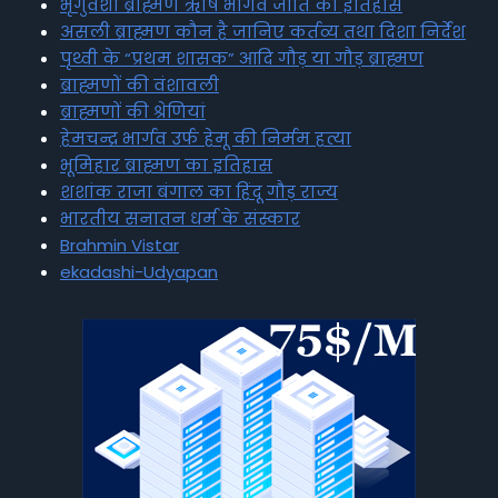
भृगुवंशी ब्राह्मण ऋषि भार्गव जाति का इतिहास
असली ब्राह्मण कौन है जानिए कर्तव्य तथा दिशा निर्देश
पृथ्वी के “प्रथम शासक” आदि गौड़ या गौड़ ब्राह्मण
ब्राह्मणों की वंशावली
ब्राह्मणों की श्रेणियां
हेमचन्द्र भार्गव उर्फ हेमू की निर्मम हत्या
भूमिहार ब्राह्मण का इतिहास
शशांक राजा बंगाल का हिंदू गौड़ राज्य
भारतीय सनातन धर्म के संस्कार
Brahmin Vistar
ekadashi-Udyapan