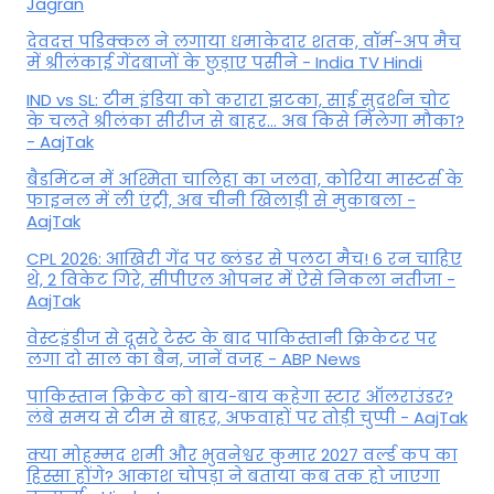
Jagran
देवदत्त पडिक्कल ने लगाया धमाकेदार शतक, वॉर्म-अप मैच
में श्रीलंकाई गेंदबाजों के छुड़ाए पसीने - India TV Hindi
IND vs SL: टीम इंड‍िया को करारा झटका, साई सुदर्शन चोट
के चलते श्रीलंका सीरीज से बाहर... अब किसे म‍िलेगा मौका?
- AajTak
बैडमिंटन में अश्मिता चालिहा का जलवा, कोरिया मास्टर्स के
फाइनल में ली एंट्री, अब चीनी खिलाड़ी से मुकाबला -
AajTak
CPL 2026: आखिरी गेंद पर ब्लंडर से पलटा मैच! 6 रन चाहिए
थे, 2 विकेट गिरे, सीपीएल ओपनर में ऐसे न‍िकला नतीजा -
AajTak
वेस्टइंडीज से दूसरे टेस्ट के बाद पाकिस्तानी क्रिकेटर पर
लगा दो साल का बैन, जानें वजह - ABP News
पाकिस्तान क्रिकेट को बाय-बाय कहेगा स्टार ऑलराउंडर?
लंबे समय से टीम से बाहर, अफवाहों पर तोड़ी चुप्पी - AajTak
क्या मोहम्मद शमी और भुवनेश्वर कुमार 2027 वर्ल्ड कप का
हिस्सा होंगे? आकाश चोपड़ा ने बताया कब तक हो जाएगा