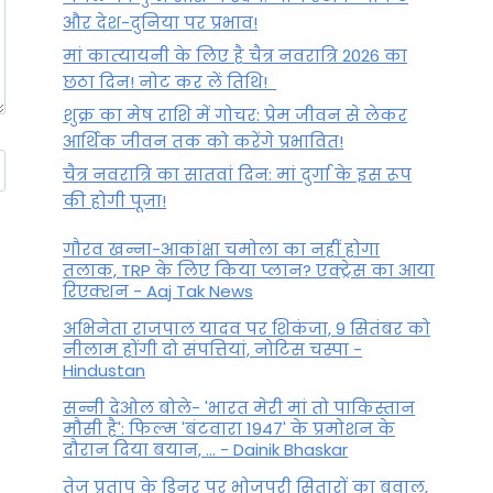
और देश-दुनिया पर प्रभाव!
मां कात्‍यायनी के लिए है चैत्र नवरात्रि 2026 का
छठा दिन! नोट कर लें तिथि!
शुक्र का मेष राशि में गोचर: प्रेम जीवन से लेकर
आर्थिक जीवन तक को करेंगे प्रभावित!
चैत्र नवरात्रि का सातवां दिन: मां दुर्गा के इस रूप
की होगी पूजा!
गौरव खन्ना-आकांक्षा चमोला का नहीं होगा
तलाक, TRP के लिए किया प्लान? एक्ट्रेस का आया
रिएक्शन - Aaj Tak News
अभिनेता राजपाल यादव पर शिकंजा, 9 सितंबर को
नीलाम होंगी दो संपत्तियां, नोटिस चस्पा -
Hindustan
सन्नी देओल बोले- 'भारत मेरी मां तो पाकिस्तान
मौसी है': फिल्म 'बंटवारा 1947' के प्रमोशन के
दौरान दिया बयान, ... - Dainik Bhaskar
तेज प्रताप के डिनर पर भोजपुरी सितारों का बवाल,