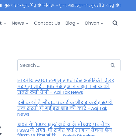
 गुरु चांडाल पूजा, पितृ दोष निवारण - पूजा , महाम्रत्युन्जय , गृह शांति , वास्तु दोष
t
News
Contact Us
Blog
Dhyan
Search
for:
भारतीय रुपया लगातार 9वें दिन अमेरिकी डॉलर
पर पड़ा भारी... 165 पैसे हुआ मजबूत, 1 साल की
सबसे लंबी तेजी - Aaj Tak News
इसे कहते हैं सौदा... एक डील और 4 करोड़ रुपये
तक सस्ती हो गई इस ब्रांड की कारें - Aaj Tak
News
डाबर के '100% शुद्ध' दावे वाले प्रोडक्ट पर रोक:
र
FSSAI ने शहद-घी समेत कई सामान बेचना बैन
र
किया; 15 दिन में रि... - Dainik Bhaskar