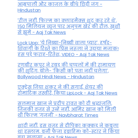
आम्रपाली और काजल के बीच छिड़ी जंग -
Hindustan
'रील नहीं, फिल्म का क्लाइमैक्स शूट कर रहे थे',
150 मिलियन व्यूज पार अनुपम खेर की रील, खुशी
से झूमे - Aaj Tak News
Lock Upp: 'ये निब्बा-निब्बी वाला प्यार', हर्षद-
शिवांगी के रिश्ते का प्रिंस नरूला ने उड़ाया मजाक!
हंस पड़े फराह-रितेश, VIDEO - Aaj Tak News
रणबीर कपूर ने रबड़ की चप्पलों में की रामायण
की शूटिंग, बोले- 'किसी को पता नहीं चलेगा',
Bollywood Hindi News - Hindustan
एक्ट्रेस जिया शंकर ने की सगाई, शेयर की
रोमांटिक तस्वीरें, किया LipLock - Aaj Tak News
सलमान खान ने प्रदीप रावत को दी श्रद्धांजलि,
जिनकी वजह से उन्हें नहीं, आमिर खान को मिली
थी फिल्म 'गजनी' - Navbharat Times
शादी नहीं, इस वजह से दीपिका कक्कड़ ने कबूला
था इस्लाम, बनी फैजा इब्राहिम! को-स्टार ने किया
बड़ा खुलासा - Aaj Tak News