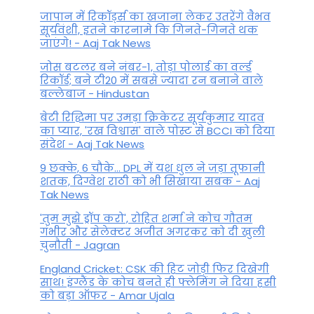
जापान में रिकॉर्ड्स का खजाना लेकर उतरेंगे वैभव
सूर्यवंशी, इतने कारनामे कि गिनते-गिनते थक
जाएंगे! - Aaj Tak News
जोस बटलर बने नंबर-1, तोड़ा पोलार्ड का वर्ल्ड
रिकॉर्ड; बने टी20 में सबसे ज्यादा रन बनाने वाले
बल्लेबाज - Hindustan
बेटी र‍िद्ध‍िमा पर उमड़ा क्रिकेटर सूर्यकुमार यादव
का प्यार, 'रख विश्वास' वाले पोस्ट से BCCI को दिया
संदेश - Aaj Tak News
9 छक्के, 6 चौके... DPL में यश धुल ने जड़ा तूफानी
शतक, द‍िग्वेश राठी को भी स‍िखाया सबक - Aaj
Tak News
'तुम मुझे ड्रॉप करो', रोहित शर्मा ने कोच गौतम
गंभीर और सेलेक्टर अजीत अगरकर को दी खुली
चुनौती - Jagran
England Cricket: CSK की हिट जोड़ी फिर दिखेगी
साथ! इंग्लैंड के कोच बनते ही फ्लेमिंग ने दिया हसी
को बड़ा ऑफर - Amar Ujala