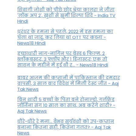
शिवांगी जोशी को पीछे छोड़ श्रेया कालरा ने जीता
'लॉक अप 2', खुशी से झूमीं शिल्पा शिंदे - India TV
Hindi
धुरंधर के हमजा से पहले, 2022 में इस हमजा का
चला था जादू, कर लिया था OTT पर कब्जा -
News18 Hindi
इच्छाधारी नाग-नागिन पर बेस्ड 6 फिल्म, 2
ब्लॉकबस्टर, 3 फ्लॉप और 1 डिजास्टर; एक तो
सावन के महीने में हुई थी र... - News18 Hindi
बाबर आजम की कप्तानी में पाकिस्तान की दमदार
वापसी, 3 साल बाद विदेश में मिली टेस्ट जीत - Aaj
Tak News
बिन शादी 5 बच्चों के पिता बने रोनाल्डो, गर्लफ्रेंड
जॉर्जिना संग 10 साल का साथ, अब करेंगे शादी? -
Aaj Tak News
धीरे-धीरे रे मना… वैभव सूर्यवंशी को उप-कप्तान
बनाना कितना सही, कितना गलत? - Aaj Tak
News