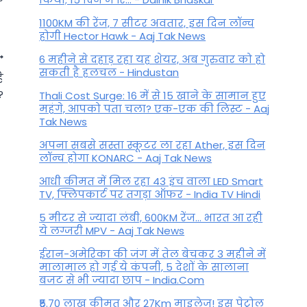
1100KM की रेंज, 7 सीटर अवतार, इस दिन लॉन्च
होगी Hector Hawk - Aaj Tak News
6 महीने से दहाड़ रहा यह शेयर, अब गुरुवार को हो
सकती है हलचल - Hindustan
ै
?
Thali Cost Surge: 16 में से 15 खाने के सामान हुए
महंगे, आपको पता चला? एक-एक की लिस्ट - Aaj
Tak News
अपना सबसे सस्ता स्कूटर ला रहा Ather, इस दिन
लॉन्च होगा KONARC - Aaj Tak News
आधी कीमत में मिल रहा 43 इंच वाला LED Smart
TV, फ्लिपकार्ट पर तगड़ा ऑफर - India TV Hindi
5 मीटर से ज्यादा लंबी, 600KM रेंज... भारत आ रही
ये लग्जरी MPV - Aaj Tak News
ईरान-अमेरिका की जंग में तेल बेचकर 3 महीने में
Aaj Ka Rashifal: मिथुन को
मालामाल हो गई ये कंपनी, 5 देशों के सालाना
मिलेगी तरक्की, कन्या वाले करें
बजट से भी ज्यादा छाप - India.Com
समझदारी से काम, जानें बाकी
₹5.70 लाख कीमत और 27Km माइलेज! इस पेट्रोल