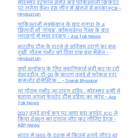
मोहम्मद इरफान समेत कई पाकिस्तानी क्रिकेटर
पर लगेगा बैन? इस लीग में खेलने से भड़का PCB -
Hindustan
पाकिस्तानी मुक्केबाज के बाद युगांडा के 4
खिलाड़ी भी 'गायब', कॉमनवेल्थ गेम्स के बाद
ग्लासगो में मचा हड़कंप - Aaj Tak News
भारतीय टीम के हारने से अजिंक्य रहाणे का मन
दुखी, गौतम गंभीर को दिया एक बड़ा मैसेज -
Hindustan
क्यों वर्ल्डकप के लिए क्वालिफाई नहीं कर पा रही
वेस्टइंडीज: टी-20 के कारण वनडे से फोकस हटा,
कमजोर डोमेस्टिक ... - Dainik Bhaskar
ना गौतम गंभीर, ना राहुल द्रव‍िड़... मोहम्मद शमी ने
बताया अपना फेवरेट टीम इंड‍िया का कोच - Aaj
Tak News
2027 वनडे वर्ल्ड कप पर आया बड़ा अपडेट, ICC ने
किया शेड्यूल का एलान नोट कर लीजिए डेट्स -
ABP News
भारत में 1950 के दशक में कितने रुपये लीटर था