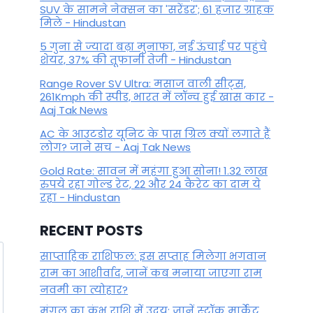
SUV के सामने नेक्सन का 'सरेंडर'; 61 हजार ग्राहक
राशियों का हाल
मिले - Hindustan
By
ysduevcTY9
December 26, 2025
5 गुना से ज्यादा बढ़ा मुनाफा, नई ऊंचाई पर पहुंचे
शेयर, 37% की तूफानी तेजी - Hindustan
Range Rover SV Ultra: मसाज वाली सीट्स,
261Kmph की स्पीड, भारत में लॉन्च हुई खास कार -
Aaj Tak News
AC के आउटडोर यूनिट के पास ग्रिल क्यों लगाते हैं
लोग? जाने सच - Aaj Tak News
Gold Rate: सावन में महंगा हुआ सोना! 1.32 लाख
रुपये रहा गोल्ड रेट, 22 और 24 कैरेट का दाम ये
रहा - Hindustan
RECENT POSTS
साप्ताहिक राशिफल: इस सप्ताह मिलेगा भगवान
राम का आशीर्वाद, जानें कब मनाया जाएगा राम
नवमी का त्योहार?
मंगल का कुंभ राशि में उदय: जानें स्‍टॉक मार्केट