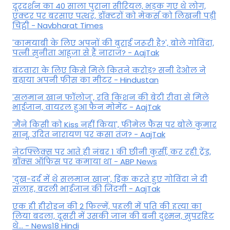
दूरदर्शन का 40 साला पुराना सीरियल, भड़क गए थे लोग,
एक्टर पर बरसाए पत्थर, डॉक्टरों को मेकर्स को लिखनी पड़ी
चिट्ठी - Navbharat Times
'कामयाबी के लिए अपनों की बुराई जरूरी है?', बोले गोविंदा,
पत्नी सुनीता आहूजा से हैं नाराज? - AajTak
बंटवारा के लिए किसे मिले कितने करोड़? सनी देओल ने
बढ़ाया अपनी फीस का मीटर - Hindustan
'सलमान खान फॉलोज', रवि किशन की बेटी रीवा से मिले
भाईजान, वायरल हुआ फैन मोमेंट - AajTak
'मैंने किसी को Kiss नहीं किया', फीमेल फैंस पर बोले कुमार
सानू, उदित नारायण पर कसा तंज? - AajTak
नेटफ्लिक्स पर आते ही नंबर 1 की छीनी कुर्सी, कर रही ट्रेंड,
बॉक्स ऑफिस पर कमाया था - ABP News
'दुख-दर्द में थे सलमान खान', ड्रिंक करते हुए गोविंदा ने दी
सलाह, बदली भाईजान की जिंदगी - AajTak
एक ही हीरोइन की 2 फिल्में, पहली में पति की हत्या का
लिया बदला, दूसरी में उसकी जान की बनी दुश्मन, सुपरहिट
थे... - News18 Hindi