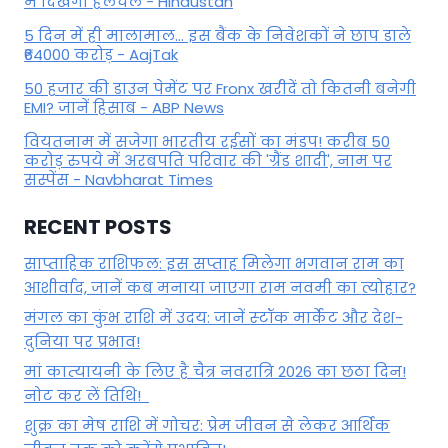
में दिखेगी हलचल - Hindustan
5 दिन में ही मालामाल... इस बैंक के निवेशकों ने छाप डाले
₹64000 करोड़ - AajTak
50 हजार की डाउन पेमेंट पर Fronx खरीदें तो कितनी बनेगी
EMI? जानें हिसाब - ABP News
वियतनाम में सजेगा भारतीय रईसों का मंडप! करीब 50
करोड़ रुपये में अरबपति परिवार की 'ग्रैंड शादी', नाम पर
सस्पेंस - Navbharat Times
RECENT POSTS
साप्ताहिक राशिफल: इस सप्ताह मिलेगा भगवान राम का
आशीर्वाद, जानें कब मनाया जाएगा राम नवमी का त्योहार?
मंगल का कुंभ राशि में उदय: जानें स्‍टॉक मार्केट और देश-
दुनिया पर प्रभाव!
मां कात्‍यायनी के लिए है चैत्र नवरात्रि 2026 का छठा दिन!
नोट कर लें तिथि!
शुक्र का मेष राशि में गोचर: प्रेम जीवन से लेकर आर्थिक