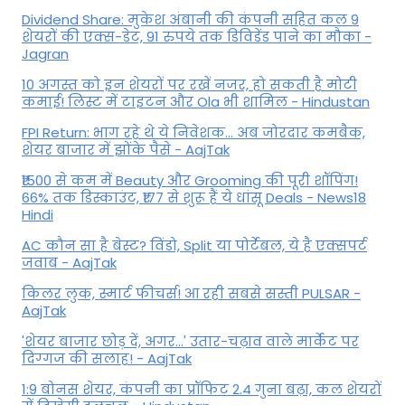
Dividend Share: मुकेश अंबानी की कंपनी सहित कल 9
शेयरों की एक्स-डेट, 91 रुपये तक डिविडेंड पाने का मौका -
Jagran
10 अगस्त को इन शेयरों पर रखें नजर, हो सकती है मोटी
कमाई! लिस्ट में टाइटन और Ola भी शामिल - Hindustan
FPI Return: भाग रहे थे ये निवेशक... अब जोरदार कमबैक,
शेयर बाजार में झोंके पैसे - AajTak
₹1500 से कम में Beauty और Grooming की पूरी शॉपिंग!
66% तक डिस्काउंट, ₹177 से शुरू हैं ये धांसू Deals - News18
Hindi
AC कौन सा है बेस्ट? विंडो, Split या पोर्टेबल, ये है एक्सपर्ट
जवाब - AajTak
किलर लुक, स्मार्ट फीचर्स! आ रही सबसे सस्ती PULSAR -
AajTak
'शेयर बाजार छोड़ दें, अगर...' उतार-चढ़ाव वाले मार्केट पर
दिग्‍गज की सलाह! - AajTak
1:9 बोनस शेयर, कंपनी का प्रॉफिट 2.4 गुना बढ़ा, कल शेयरों