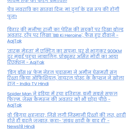
जीवन तक को करेंगे प्रभावित!
चैत्र नवरात्रि का सातवां दिन: मां दुर्गा के इस रूप की होगी
पूजा!
बिहार की मनीषा रानी का पेरिस की सड़कों पर दिखा बोल्ड
अवतार, टॉप पर लिखा 'BB Ki Heroine', फैंस हुए दीवाने -
AajTak
'तारक मेहता' में एक्टिंग का सपना, घर से भागकर 900KM
दूर मुंबई पहुंचा नाबालिग, प्रोड्यूसर असित मोदी का आया
रिएक्शन - AajTak
'बिग बॉस 19' फेम नेहल चुडासमा ने अमीन घेसमती संग
रिश्ता किया ऑफिशियल, वायरल पोस्ट के कैप्शन ने खोला
राज - India TV Hindi
Spider Man ने इंडिया में रचा इतिहास, बनी सबसे सफल
फिल्म, जेम्स कैमरून की अवतार को भी छोड़ा पीछे -
AajTak
वो ‘बिगड़ा शहजादा’, जिसे लगी जिस्मानी रिश्तों की लत, शादी
होते ही बदले जज्बात, कहा- 'संबंध शादी के बाद ही' -
News18 Hindi