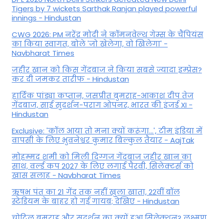
Tigers by 7 wickets Sarthak Ranjan played powerful
innings - Hindustan
CWG 2026: PM नरेंद्र मोदी ने कॉमनवेल्थ गेम्स के चैंपियंस
का किया स्वागत, बोले 'जो खेलेगा, वो खिलेगा' -
Navbharat Times
जहीर खान को किस गेंदबाज ने किया सबसे ज्यादा इम्प्रेस?
कर दी जमकर तारीफ - Hindustan
हार्दिक पांड्या कप्तान, जसप्रीत बुमराह-आकाश दीप तेज
गेंदबाज, साई सुदर्शन-पराग ओपनर, भारत की इंजर्ड XI -
Hindustan
Exclusive: 'कॉल आया तो मना क्यों करूंगा...', टीम इंडिया में
वापसी के लिए भुवनेश्वर कुमार बिल्कुल तैयार - AajTak
मोहम्मद शमी को मिली दिग्गज गेंदबाज जहीर खान का
साथ, वर्ल्ड कप 2027 के लिए लगाई पैरवी, सिलेक्टर्स को
खास सलाह - Navbharat Times
ऋषभ पंत का 21 गेंद तक नहीं खुला खाता, 22वीं बॉल
स्टेडियम के बाहर हो गई गायब; देखिए - Hindustan
चोटिल बुमराह और सुदर्शन का क्यों हुआ सिलेक्शन? लक्ष्मण