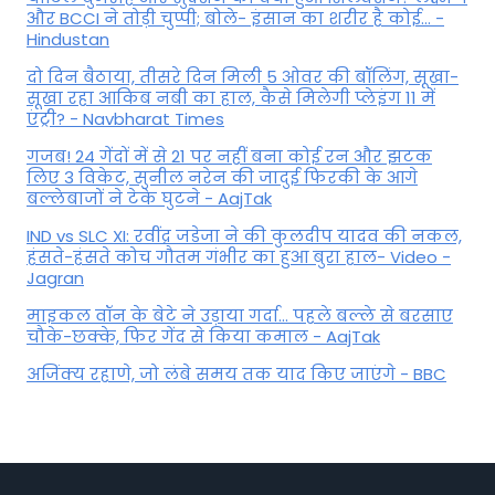
और BCCI ने तोड़ी चुप्पी; बोले- इंसान का शरीर है कोई… -
Hindustan
दो दिन बैठाया, तीसरे दिन मिली 5 ओवर की बॉलिंग, सूखा-
सूखा रहा आकिब नबी का हाल, कैसे मिलेगी प्लेइंग 11 में
एंट्री? - Navbharat Times
गजब! 24 गेंदों में से 21 पर नहीं बना कोई रन और झटक
लिए 3 विकेट, सुनील नरेन की जादुई फिरकी के आगे
बल्लेबाजों ने टेके घुटने - AajTak
IND vs SLC XI: रवींद्र जडेजा ने की कुलदीप यादव की नकल,
हंसते-हंसते कोच गौतम गंभीर का हुआ बुरा हाल- Video -
Jagran
माइकल वॉन के बेटे ने उड़ाया गर्दा... पहले बल्ले से बरसाए
चौके-छक्के, फिर गेंद से किया कमाल - AajTak
अजिंक्य रहाणे, जो लंबे समय तक याद किए जाएंगे - BBC