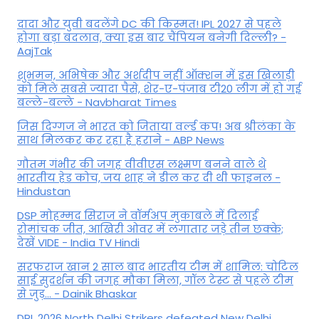
दादा और युवी बदलेंगे DC की किस्मत! IPL 2027 से पहले
होगा बड़ा बदलाव, क्या इस बार चैंपियन बनेगी दिल्ली? -
AajTak
शुभमन, अभिषेक और अर्शदीप नहीं ऑक्शन में इस खिलाड़ी
को मिले सबसे ज्यादा पैसे, शेर-ए-पंजाब टी20 लीग में हो गई
बल्ले-बल्ले - Navbharat Times
जिस दिग्गज ने भारत को जिताया वर्ल्ड कप! अब श्रीलंका के
साथ मिलकर कर रहा है हराने - ABP News
गौतम गंभीर की जगह वीवीएस लक्ष्मण बनने वाले थे
भारतीय हेड कोच, जय शाह ने डील कर दी थी फाइनल -
Hindustan
DSP मोहम्मद सिराज ने वॉर्मअप मुकाबले में दिलाई
रोमांचक जीत, आखिरी ओवर में लगातार जड़े तीन छक्के;
देखें VIDE - India TV Hindi
सरफराज खान 2 साल बाद भारतीय टीम में शामिल: चोटिल
साई सुदर्शन की जगह मौका मिला, गॉल टेस्ट से पहले टीम
से जुड़... - Dainik Bhaskar
DPL 2026 North Delhi Strikers defeated New Delhi