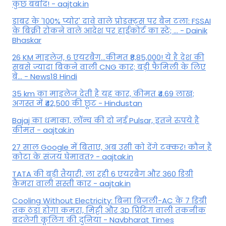
कुछ बर्बाद! - aajtak.in
डाबर के '100% प्योर' दावे वाले प्रोडक्ट्स पर बैन टला: FSSAI
के बिक्री रोकने वाले आदेश पर हाईकोर्ट का स्टे; ... - Dainik
Bhaskar
26 KM माइलेज, 6 एयरबैग...कीमत ₹8,85,000! ये है देश की
सबसे ज्यादा बिकने वाली CNG कार; बड़ी फैमिली के लिए
बे... - News18 Hindi
35 km का माइलेज देती है यह कार, कीमत ₹4.69 लाख;
अगस्त में ₹42,500 की छूट - Hindustan
Bajaj का धमाका, लॉन्च की दो नई Pulsar, इतने रुपये है
कीमत - aajtak.in
27 साल Google में बिताए, अब उसी को देंगे टक्कर! कौन हैं
कोटा के संजय घेमावत? - aajtak.in
TATA की बड़ी तैयारी, ला रही 6 एयरबैग और 360 डिग्री
कैमरा वाली सस्ती कार - aajtak.in
Cooling Without Electricity: बिना बिजली-AC के 7 डिग्री
तक ठंडा होगा कमरा, मिट्टी और 3D प्रिंटिंग वाली तकनीक
बदलेगी कूलिंग की दुनिया - Navbharat Times