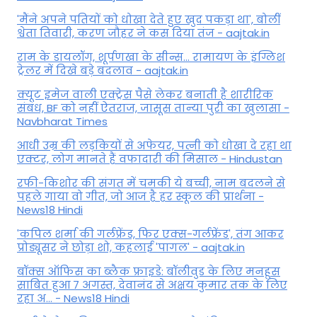
'मैंने अपने पतियों को धोखा देते हुए खुद पकड़ा था', बोलीं
श्वेता तिवारी, करण जौहर ने कस दिया तंज - aajtak.in
राम के डायलॉग, शूर्पणखा के सीन्स... रामायण के इंग्लिश
ट्रेलर में दिखे बड़े बदलाव - aajtak.in
क्यूट इमेज वाली एक्ट्रेस पैसे लेकर बनाती है शारीरिक
संबंध, BF को नहीं ऐतराज, जासूस तान्‍या पुरी का खुलासा -
Navbharat Times
आधी उम्र की लड़कियों से अफेयर, पत्नी को धोखा दे रहा था
एक्टर, लोग मानते हैं वफादारी की मिसाल - Hindustan
रफी-किशोर की संगत में चमकी ये बच्ची, नाम बदलने से
पहले गाया वो गीत, जो आज है हर स्कूल की प्रार्थना -
News18 Hindi
'कपिल शर्मा की गर्लफ्रेंड, फिर एक्स-गर्लफ्रेंड', तंग आकर
प्रोड्यूसर ने छोड़ा शो, कहलाई 'पागल' - aajtak.in
बॉक्स ऑफिस का ब्लैक फ्राइडे: बॉलीवुड के लिए मनहूस
साबित हुआ 7 अगस्त, देवानंद से अक्षय कुमार तक के लिए
रहा अ... - News18 Hindi