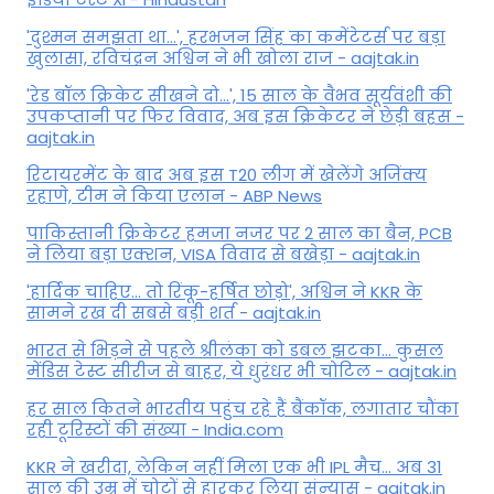
'दुश्मन समझता था...', हरभजन सिंह का कमेंटेटर्स पर बड़ा
खुलासा, रव‍िचंद्रन अश्विन ने भी खोला राज - aajtak.in
'रेड बॉल क्रिकेट सीखने दो...', 15 साल के वैभव सूर्यवंशी की
उपकप्तानी पर फ‍िर व‍िवाद, अब इस क्रिकेटर ने छेड़ी बहस -
aajtak.in
रिटायरमेंट के बाद अब इस T20 लीग में खेलेंगे अजिंक्य
रहाणे, टीम ने किया एलान - ABP News
पाकिस्तानी क्रिकेटर हमजा नजर पर 2 साल का बैन, PCB
ने ल‍िया बड़ा एक्शन, VISA व‍िवाद से बखेड़ा - aajtak.in
'हार्दिक चाहिए... तो रिंकू-हर्षित छोड़ो', अश्विन ने KKR के
सामने रख दी सबसे बड़ी शर्त - aajtak.in
भारत से भिड़ने से पहले श्रीलंका को डबल झटका... कुसल
मेंडिस टेस्ट सीरीज से बाहर, ये धुरंधर भी चोटिल - aajtak.in
हर साल कितने भारतीय पहुंच रहे हैं बैंकॉक, लगातार चौंका
रही टूरिस्टों की संख्या - India.com
KKR ने खरीदा, लेकिन नहीं मिला एक भी IPL मैच... अब 31
साल की उम्र में चोटों से हारकर लिया संन्यास - aajtak.in