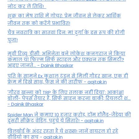
नोट कर लें तिथि!
शुक्र का मेष राशि में गोचर: प्रेम जीवन से लेकर आर्थिक
जीवन तक को करेंगे प्रभावित!
चैत्र नवरात्रि का सातवां दिन: मां दुर्गा के इस रूप की होगी
पूजा!
मूवी रिव्यू: डीसी: अभिनेता बने लोकेश कनगराज ने किया
कमाल या फिल्म सिर्फ स्टाइल और एक्शन तक सिमटी?
आइए जानते... - Dainik Bhaskar
पति के सामने Ex कुशाल टंडन से मिलीं गौहर खान, एक ही
फ्रेम में दिखे साथ, फैंस ने की तारीफ - aajtak.in
'गौरव खन्ना को TRP के लिए तलाक नहीं दिया': आकांक्षा
बोलीं- पेपर्स तैयार हैं, सिर्फ साइन करना बाकी; रियलटी श...
- Dainik Bhaskar
Spider Man ने कमाए 10 हजार करोड़, टॉम हॉलैेंड-जैंडेया की
दूसरी सीक्रेट वेडिंग, पहुंचे ये सितारे! - aajtak.in
बिलबोर्ड के अंदर रहता है ये शख्स! जानें वायरल हो रहे
वीडियो का सच - aajtak.in