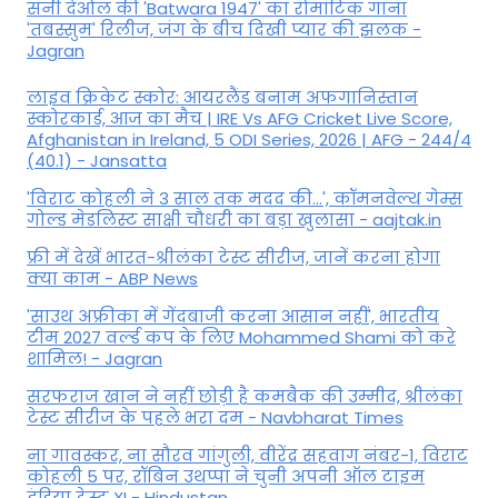
सनी देओल की 'Batwara 1947' का रोमांटिक गाना
'तबस्सुम' रिलीज, जंग के बीच दिखी प्यार की झलक -
Jagran
लाइव क्रिकेट स्कोर: आयरलैंड बनाम अफगानिस्तान
स्कोरकार्ड, आज का मैच | IRE Vs AFG Cricket Live Score,
Afghanistan in Ireland, 5 ODI Series, 2026 | AFG - 244/4
(40.1) - Jansatta
'विराट कोहली ने 3 साल तक मदद की...', कॉमनवेल्थ गेम्स
गोल्ड मेडलिस्ट साक्षी चौधरी का बड़ा खुलासा - aajtak.in
फ्री में देखें भारत-श्रीलंका टेस्ट सीरीज, जानें करना होगा
क्या काम - ABP News
'साउथ अफ्रीका में गेंदबाजी करना आसान नहीं', भारतीय
टीम 2027 वर्ल्‍ड कप के लिए Mohammed Shami को करे
शामिल! - Jagran
सरफराज खान ने नहीं छोड़ी है कमबैक की उम्मीद, श्रीलंका
टेस्ट सीरीज के पहले भरा दम - Navbharat Times
ना गावस्कर, ना सौरव गांगुली, वीरेंद्र सहवाग नंबर-1, विराट
कोहली 5 पर, रॉबिन उथप्पा ने चुनी अपनी ऑल टाइम
इंडिया टेस्ट XI - Hindustan