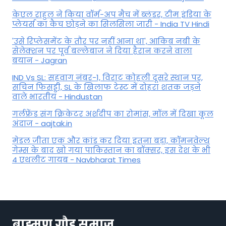
केएल राहुल ने किया वॉर्म-अप मैच में ब्लंडर, टीम इंडिया के
प्लेयर्स का कैच छोड़ने का सिलसिला जारी - India TV Hindi
'उसे रिप्लेसमेंट के तौर पर नहीं आना था', आकिब नबी के
सेलेक्शन पर पूर्व बल्लेबाज ने दिया हैरान करने वाला
बयान - Jagran
IND Vs SL: सहवाग नंबर-1, विराट कोहली दूसरे स्थान पर,
सचिन फिसड्डी, SL के खिलाफ टेस्ट में दोहरा शतक जड़ने
वाले भारतीय - Hindustan
गर्लफ्रेंड संग क्रिकेटर अर्शदीप का रोमांस, मॉल में द‍िखा कूल
अंदाज - aajtak.in
मेडल जीता एक और कांड कर दिया इतना बड़ा, कॉमनवेल्थ
गेम्स के बाद खो गया पाकिस्तान का बॉक्सर, इस देश के भी
4 एथलीट गायब - Navbharat Times
ब्राह्मण गौड़ समाज