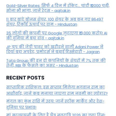
Gold-Silver Rates: सिर्फ 4 दिन में रॉकेट... चांदी ₹12000 चढ़ी,
सोना भी भागा, जानें रेट्स - aajtak.in
11 बार बांटे बोनस शेयर, 100 शेयर के अब बन गए 86497
शेयर, रिकॉर्ड ऊंचाई पर दाम - Hindustan
35 लोगों की कंपनी पर Google लुटाएगा ₹13,000 करोड़! AI
की दुनिया में बड़ा दांव - aajtak.in
JP ग्रुप की जेपी पावर को खरीदने वाली Adani Power ने
दिया बड़ा अपडेट, प्रमोटर्स ने बढ़ाई हिस्सेदारी - Jagran
Tata Group की इन दो कंपनियों के शेयरों में 7% तक की
तेजी, RBI के फैसले का असर - Hindustan
RECENT POSTS
साप्ताहिक राशिफल: इस सप्ताह मिलेगा भगवान राम का
आशीर्वाद, जानें कब मनाया जाएगा राम नवमी का त्योहार?
मंगल का कुंभ राशि में उदय: जानें स्‍टॉक मार्केट और देश-
दुनिया पर प्रभाव!
मां कात्‍यायनी के लिए है चैत्र नवरात्रि 2026 का छठा दिन!