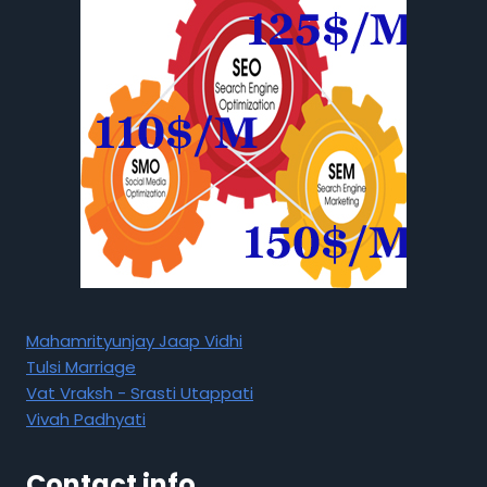
Mahamrityunjay Jaap Vidhi
Tulsi Marriage
Vat Vraksh - Srasti Utappati
Vivah Padhyati
Contact info