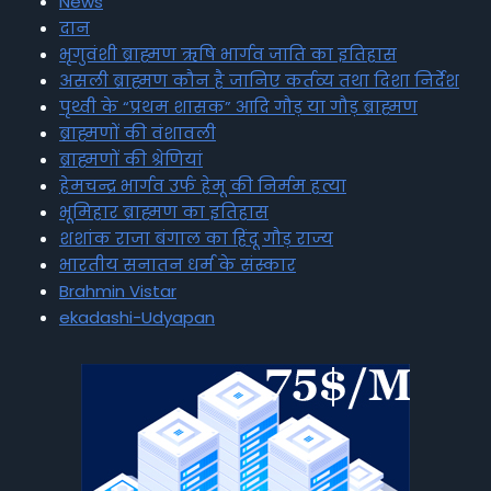
News
दान
भृगुवंशी ब्राह्मण ऋषि भार्गव जाति का इतिहास
असली ब्राह्मण कौन है जानिए कर्तव्य तथा दिशा निर्देश
पृथ्वी के “प्रथम शासक” आदि गौड़ या गौड़ ब्राह्मण
ब्राह्मणों की वंशावली
ब्राह्मणों की श्रेणियां
हेमचन्द्र भार्गव उर्फ हेमू की निर्मम हत्या
भूमिहार ब्राह्मण का इतिहास
शशांक राजा बंगाल का हिंदू गौड़ राज्य
भारतीय सनातन धर्म के संस्कार
Brahmin Vistar
ekadashi-Udyapan