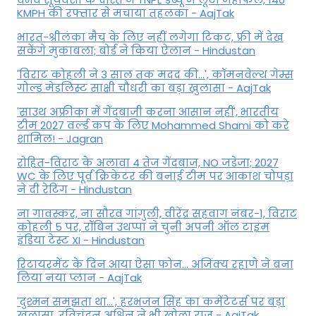
KMPH की रफ्तार से मचाया तहलका - AajTak
भारत-श्रीलंका मैच के लिए नहीं लगेगा टिकट, फ्री में देख
सकेंगे मुकाबला; बोर्ड ने किया ऐलान - Hindustan
'विराट कोहली ने 3 साल तक मदद की...', कॉमनवेल्थ गेम्स
गोल्ड मेडलिस्ट साक्षी चौधरी का बड़ा खुलासा - AajTak
'साउथ अफ्रीका में गेंदबाजी करना आसान नहीं', भारतीय
टीम 2027 वर्ल्‍ड कप के लिए Mohammed Shami को करे
शामिल! - Jagran
रोहित-विराट के अलावा 4 तेज गेंदबाज, NO जडेजा; 2027
WC के लिए पूर्व क्रिकेटर की बनाई टीम पर आकाश चोपड़ा
ने दी रेटिंग - Hindustan
ना गावस्कर, ना सौरव गांगुली, वीरेंद्र सहवाग नंबर-1, विराट
कोहली 5 पर, रॉबिन उथप्पा ने चुनी अपनी ऑल टाइम
इंडिया टेस्ट XI - Hindustan
रिटायरमेंट के दिन आया ऐसा फोन... अजिंक्य रहाणे ने बना
लिया नया प्लान - AajTak
'दुश्मन समझता था...', हरभजन सिंह का कमेंटेटर्स पर बड़ा
खुलासा, रव‍िचंद्रन अश्विन ने भी खोला राज - AajTak