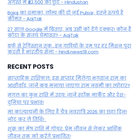
अगस्त में ₹42,500 की छूट - Hindustan
Bajaj का धमाका, लॉन्च की दो नई Pulsar, इतने रुपये है
कीमत - AajTak
27 साल Google में बिताए, अब उसी को देंगे टक्कर! कौन हैं
कोटा के संजय घेमावत? - AajTak
बर्फ से रेगिस्तान तक...इन गाड़ियों के दम पर हर मिशन पूरा
करती है भारतीय सेना - hindi.news18.com
RECENT POSTS
साप्ताहिक राशिफल: इस सप्ताह मिलेगा भगवान राम का
आशीर्वाद, जानें कब मनाया जाएगा राम नवमी का त्योहार?
मंगल का कुंभ राशि में उदय: जानें स्‍टॉक मार्केट और देश-
दुनिया पर प्रभाव!
मां कात्‍यायनी के लिए है चैत्र नवरात्रि 2026 का छठा दिन!
नोट कर लें तिथि!
शुक्र का मेष राशि में गोचर: प्रेम जीवन से लेकर आर्थिक
जीवन तक को करेंगे प्रभावित!