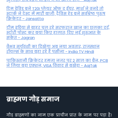
टिम डेविड बने T20I प्लेयर ऑफ द ईयर, मार्श ने वनडे तो
स्टार्क ने टेस्ट में मारी बाजी; ट्रैविस हेड बने सर्वश्रेष्ठ पुरुष
क्रिकेटर - Jansatta
टीम इंडिया से बाहर चल रहे सरफराज खान का छलका दर्द,
स्टोरी पोस्ट कर बयां किए हालात; दिए नई शुरुआत के
संकेत - Jagran
वैभव सूर्यवंशी का दिखेगा अब नया अवतार, राजस्थान
रॉयल्स के साथ बहा रहे हैं पसीना - India TV Hindi
पाकिस्तानी क्रिकेटर हमजा नजर पर 2 साल का बैन, PCB
ने ल‍िया बड़ा एक्शन, VISA व‍िवाद से बखेड़ा - AajTak
ब्राह्मण गौड़ समाज
गौड़ ब्राह्मणों का नाम एक प्राचीन प्रांत के नाम पर पड़ा है।