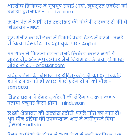
भारतीय क्रिकेटर ने गुपचुप रचाई शादी, खूबसूरत एक्ट्रेस को
बनाया हमसफर - abplive.com
ऋषभ पंत ने आधी रात उत्तराखंड की बीजेपी सरकार से की ये
शिकायत - BBC
गुरु गंभीर का श्रीलंका में र‍िकॉर्ड प्रचंड, टेस्ट में गरजे... वनडे
में किया व‍िस्फोट, पर यहां चूक गए - AajTak
55 साल में कितना बदला वनडे क्रिकेट: कलर जर्सी, डे-
नाइट मैच और सुपर ओवर जैसे नियम बदले; क्या होगा 50
ओवर फॉर... - bhaskar.com
रविंद्र जडेजा के निशाने पर रोहित-कोहली का बड़ा रिकॉर्ड,
इतने रन बनाते ही WTC में छोड़ देंगे दोनों को पीछे -
Jansatta
शिखर धवन ने वैभव सूर्यवंशी की बैटिंग पर क्या कहा?
बताया फ्यूचर कैसा होगा - Hindustan
लक्ष्मी शेखावत की सक्‍सेस स्‍टोरी: पहले मौत को मात दी!
अब टीम इंडिया की उपकप्तान, भाई ने नहीं टूटने दिया
हौसला - ndtv.in
वैभव सूर्यवंशी के दोस्त ने TNPL डेब्यू में लूटी महफिल, 146