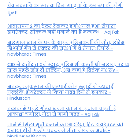
चैत्र नवरात्रि का सातवां दिन: मां दुर्गा के इस रूप की होगी
पूजा!
आवारापन 2 का ट्रेलर देखकर इमोशनल हुआ 'सैयारा'
डायरेक्टर, सीक्वल नहीं बनाने का है मलाल? - AajTak
सलमान खान के घर के बाहर पुलिसकर्मी की मौत, लॉरेंस
बिश्नोई गैंग से एक्टर की सुरक्षा में थे तैनात: रिपोर्ट -
Navbharat Times
CID से रातोंरात बने स्टार, पुलिस भी करती थी सलाम, पर 14
साल पहले छोड़ दी एक्टिंग, अब कहां हैं विवेक मशरू? -
Navbharat Times
सतलुज: नुकसान की भरपाई को गुरुद्वारों में रखवाईं
गुल्लकें, डायरेक्टर ने किया मदद लेने से इनकार -
Hindustan
तलाक से पहले गौरव खन्ना का नाम हटाना चाहती हैं
आकांक्षा चमोला, मेटा से मांगी मदद - AajTak
गाने से मिला मूवी बनाने का आइडिया, हिट डायरेक्टर को
बनाया हीरो, फ्लॉप एक्टर ने जीता नेशनल अवॉर्ड -
hindi.news18.com