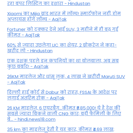
रहा बंपर लिस्टिंग का इशारा - Hindustan
Xiaomi का Mijia ब्रांड भारत में लॉन्च! स्मार्टफोन नहीं, होम
अप्लायंस होंगे लॉन्च - AajTak
Fortuner को टक्कर देने आई SUV, 3 महीने में ही बढ़ गई
कीमत - AajTak
60% से ज्यादा उछलेगा LIC का शेयर, 2 ब्रोकरेज ने कहा-
खरीद लो - Hindustan
एक दशक पहले इन कंपनियों का था बोलबाला, अब सब
कुछ बर्बाद! - AajTak
26KM माइलेज और धांसू लुक, 4 लाख ने खरीदी Maruti SUV
- AajTak
दिल्ली हाई कोर्ट से Dabur को राहत, FSSAI के आदेश पर
लगाई अंतरिम रोक - AajTak
26 KM माइलेज, 6 एयरबैग...कीमत ₹8,85,000! ये है देश की
सबसे ज्यादा बिकने वाली CNG कार; बड़ी फैमिली के लिए
बे... - hindi.news18.com
35 km का माइलेज देती है यह कार, कीमत ₹4.69 लाख;