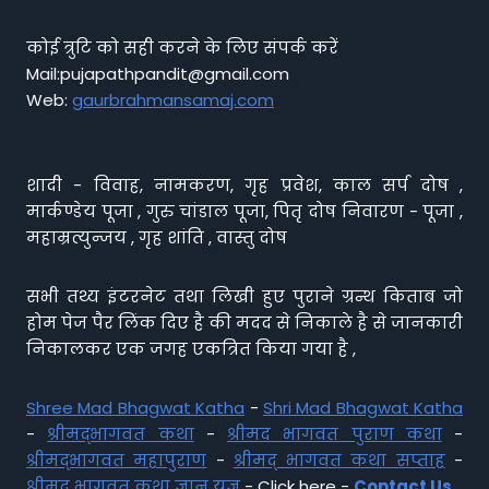
कोई त्रुटि को सही करने के लिए संपर्क करें
Mail:pujapathpandit@gmail.com
Web:
gaurbrahmansamaj.com
शादी - विवाह, नामकरण, गृह प्रवेश, काल सर्प दोष ,
मार्कण्डेय पूजा , गुरु चांडाल पूजा, पितृ दोष निवारण - पूजा ,
महाम्रत्युन्जय , गृह शांति , वास्तु दोष
सभी तथ्य इंटरनेट तथा लिखी हुए पुराने ग्रन्थ किताब जो
होम पेज पैर लिंक दिए है की मदद से निकाले है से जानकारी
निकालकर एक जगह एकत्रित किया गया है ,
Shree Mad Bhagwat Katha
-
Shri Mad Bhagwat Katha
-
श्रीमद्भागवत कथा
-
श्रीमद भागवत पुराण कथा
-
श्रीमद्भागवत महापुराण
-
श्रीमद् भागवत कथा सप्ताह
-
श्रीमद् भागवत कथा ज्ञान यज्ञ
- Click here -
Contact Us