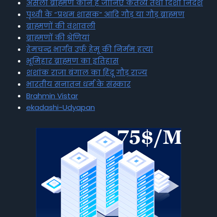
असली ब्राह्मण कौन है जानिए कर्तव्य तथा दिशा निर्देश
पृथ्वी के “प्रथम शासक” आदि गौड़ या गौड़ ब्राह्मण
ब्राह्मणों की वंशावली
ब्राह्मणों की श्रेणियां
हेमचन्द्र भार्गव उर्फ हेमू की निर्मम हत्या
भूमिहार ब्राह्मण का इतिहास
शशांक राजा बंगाल का हिंदू गौड़ राज्य
भारतीय सनातन धर्म के संस्कार
Brahmin Vistar
ekadashi-Udyapan