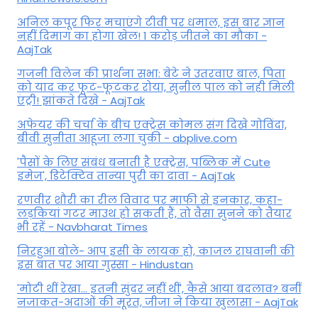
अनिल कपूर फिर मचाएंगे टीवी पर धमाल, इस बार ज्ञान
नहीं दिमाग का होगा खेल! 1 करोड़ जीतने का मौका -
AajTak
गजनी विलेन की प्रार्थना सभा: बेटे ने उतरवाए बाल, पिता
को याद कर फूट-फूटकर रोया, सुनील पाल को नही मिली
एंट्री! झांकते दिखे - AajTak
अफेयर की चर्चा के बीच एक्ट्रेस कोमल संग दिखे गोविंदा,
बीवी सुनीता आहूजा लगा चुकी - abplive.com
'पैसों के लिए संबंध बनाती है एक्ट्रेस, पब्लिक में Cute
इमेज', डिटेक्टिव तान्या पुरी का दावा - AajTak
रणवीर शौरी का रील विवाद पर माफी से इनकार, कहा-
लड़कियां गटर माउथ हो सकती हैं, तो वैसा सुनने को तैयार
भी रहें - Navbharat Times
निरहुआ बोले- आप इसी के लायक हो, काजल राघवानी की
इस बात पर आया गुस्सा - Hindustan
'मोटी थीं रेखा... इतनी सुंदर नहीं थीं', कैसे आया बदलाव? बनीं
नजाकत-अदाओं की मूरत, जीजा ने किया खुलासा - AajTak