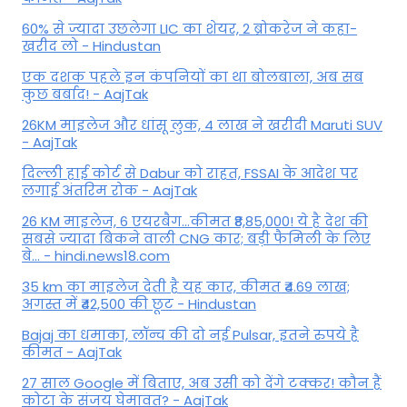
60% से ज्यादा उछलेगा LIC का शेयर, 2 ब्रोकरेज ने कहा-
खरीद लो - Hindustan
एक दशक पहले इन कंपनियों का था बोलबाला, अब सब
कुछ बर्बाद! - AajTak
26KM माइलेज और धांसू लुक, 4 लाख ने खरीदी Maruti SUV
- AajTak
दिल्ली हाई कोर्ट से Dabur को राहत, FSSAI के आदेश पर
लगाई अंतरिम रोक - AajTak
26 KM माइलेज, 6 एयरबैग...कीमत ₹8,85,000! ये है देश की
सबसे ज्यादा बिकने वाली CNG कार; बड़ी फैमिली के लिए
बे... - hindi.news18.com
35 km का माइलेज देती है यह कार, कीमत ₹4.69 लाख;
अगस्त में ₹42,500 की छूट - Hindustan
Bajaj का धमाका, लॉन्च की दो नई Pulsar, इतने रुपये है
कीमत - AajTak
27 साल Google में बिताए, अब उसी को देंगे टक्कर! कौन हैं
कोटा के संजय घेमावत? - AajTak