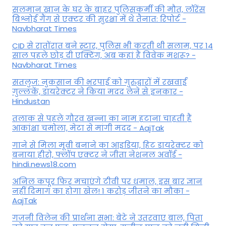
सलमान खान के घर के बाहर पुलिसकर्मी की मौत, लॉरेंस
बिश्नोई गैंग से एक्टर की सुरक्षा में थे तैनात: रिपोर्ट -
Navbharat Times
CID से रातोंरात बने स्टार, पुलिस भी करती थी सलाम, पर 14
साल पहले छोड़ दी एक्टिंग, अब कहां हैं विवेक मशरू? -
Navbharat Times
सतलुज: नुकसान की भरपाई को गुरुद्वारों में रखवाईं
गुल्लकें, डायरेक्टर ने किया मदद लेने से इनकार -
Hindustan
तलाक से पहले गौरव खन्ना का नाम हटाना चाहती हैं
आकांक्षा चमोला, मेटा से मांगी मदद - AajTak
गाने से मिला मूवी बनाने का आइडिया, हिट डायरेक्टर को
बनाया हीरो, फ्लॉप एक्टर ने जीता नेशनल अवॉर्ड -
hindi.news18.com
अनिल कपूर फिर मचाएंगे टीवी पर धमाल, इस बार ज्ञान
नहीं दिमाग का होगा खेल! 1 करोड़ जीतने का मौका -
AajTak
गजनी विलेन की प्रार्थना सभा: बेटे ने उतरवाए बाल, पिता