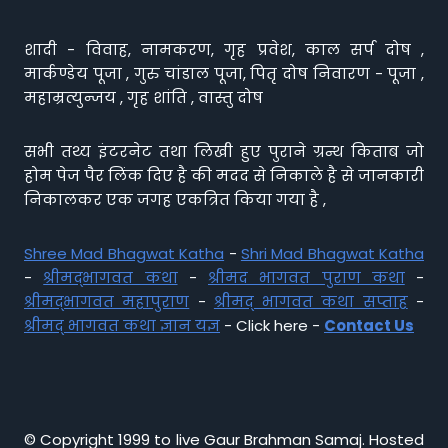
शादी - विवाह, नामकरण, गृह प्रवेश, काल सर्प दोष ,
मार्कण्डेय पूजा , गुरु चांडाल पूजा, पितृ दोष निवारण - पूजा ,
महाम्रत्युन्जय , गृह शांति , वास्तु दोष
सभी तथ्य इंटरनेट तथा लिखी हुए पुराने ग्रन्थ किताब जो
होम पेज पैर लिंक दिए है की मदद से निकाले है से जानकारी
निकालकर एक जगह एकत्रित किया गया है ,
Shree Mad Bhagwat Katha
-
Shri Mad Bhagwat Katha
-
श्रीमद्भागवत कथा
-
श्रीमद भागवत पुराण कथा
-
श्रीमद्भागवत महापुराण
-
श्रीमद् भागवत कथा सप्ताह
-
श्रीमद् भागवत कथा ज्ञान यज्ञ
- Click here -
Contact Us
© Copyright 1999 to live Gaur Brahman Samaj. Hosted