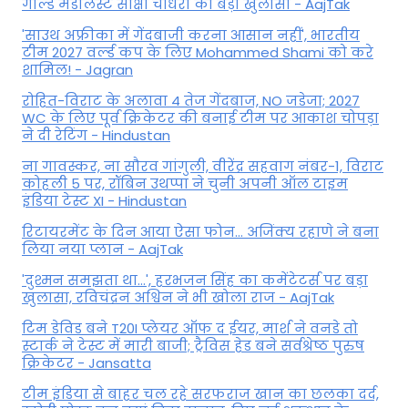
गोल्ड मेडलिस्ट साक्षी चौधरी का बड़ा खुलासा - AajTak
'साउथ अफ्रीका में गेंदबाजी करना आसान नहीं', भारतीय
टीम 2027 वर्ल्‍ड कप के लिए Mohammed Shami को करे
शामिल! - Jagran
रोहित-विराट के अलावा 4 तेज गेंदबाज, NO जडेजा; 2027
WC के लिए पूर्व क्रिकेटर की बनाई टीम पर आकाश चोपड़ा
ने दी रेटिंग - Hindustan
ना गावस्कर, ना सौरव गांगुली, वीरेंद्र सहवाग नंबर-1, विराट
कोहली 5 पर, रॉबिन उथप्पा ने चुनी अपनी ऑल टाइम
इंडिया टेस्ट XI - Hindustan
रिटायरमेंट के दिन आया ऐसा फोन... अजिंक्य रहाणे ने बना
लिया नया प्लान - AajTak
'दुश्मन समझता था...', हरभजन सिंह का कमेंटेटर्स पर बड़ा
खुलासा, रव‍िचंद्रन अश्विन ने भी खोला राज - AajTak
टिम डेविड बने T20I प्लेयर ऑफ द ईयर, मार्श ने वनडे तो
स्टार्क ने टेस्ट में मारी बाजी; ट्रैविस हेड बने सर्वश्रेष्ठ पुरुष
क्रिकेटर - Jansatta
टीम इंडिया से बाहर चल रहे सरफराज खान का छलका दर्द,