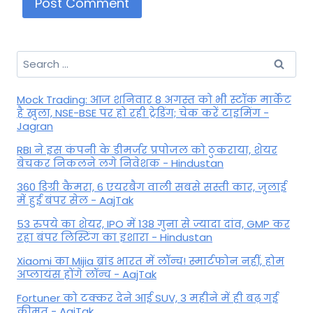
Search
for:
Mock Trading: आज शनिवार 8 अगस्त को भी स्टॉक मार्केट
है खुला, NSE-BSE पर हो रही ट्रेडिंग; चेक करें टाइमिंग -
Jagran
RBI ने इस कंपनी के डीमर्जर प्रपोजल को ठुकराया, शेयर
बेचकर निकलने लगे निवेशक - Hindustan
360 डिग्री कैमरा, 6 एयरबैग वाली सबसे सस्ती कार, जुलाई
में हुई बंपर सेल - AajTak
53 रुपये का शेयर, IPO में 138 गुना से ज्यादा दांव, GMP कर
रहा बंपर लिस्टिंग का इशारा - Hindustan
Xiaomi का Mijia ब्रांड भारत में लॉन्च! स्मार्टफोन नहीं, होम
अप्लायंस होंगे लॉन्च - AajTak
Fortuner को टक्कर देने आई SUV, 3 महीने में ही बढ़ गई
कीमत - AajTak