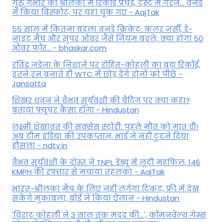
गुरु गंभीर का श्रीलंका में र‍िकॉर्ड प्रचंड, टेस्ट में गरजे... वनडे
में किया व‍िस्फोट, पर यहां चूक गए - AajTak
55 साल में कितना बदला वनडे क्रिकेट: कलर जर्सी, डे-
नाइट मैच और सुपर ओवर जैसे नियम बदले; क्या होगा 50
ओवर फॉर... - bhaskar.com
रविंद्र जडेजा के निशाने पर रोहित-कोहली का बड़ा रिकॉर्ड,
इतने रन बनाते ही WTC में छोड़ देंगे दोनों को पीछे -
Jansatta
शिखर धवन ने वैभव सूर्यवंशी की बैटिंग पर क्या कहा?
बताया फ्यूचर कैसा होगा - Hindustan
लक्ष्मी शेखावत की सक्‍सेस स्‍टोरी: पहले मौत को मात दी!
अब टीम इंडिया की उपकप्तान, भाई ने नहीं टूटने दिया
हौसला - ndtv.in
वैभव सूर्यवंशी के दोस्त ने TNPL डेब्यू में लूटी महफिल, 146
KMPH की रफ्तार से मचाया तहलका - AajTak
भारत-श्रीलंका मैच के लिए नहीं लगेगा टिकट, फ्री में देख
सकेंगे मुकाबला; बोर्ड ने किया ऐलान - Hindustan
'विराट कोहली ने 3 साल तक मदद की...', कॉमनवेल्थ गेम्स