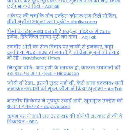
को याद कर फूट-फूटकर रोया, सुनील पाल को नही मिली
एंट्री! झांकते दिखे - AajTak
अफेयर की चर्चा के बीच एक्ट्रेस कोमल संग दिखे गोविंदा,
बीवी सुनीता आहूजा लगा चुकी - abplive.com
'पैसों के लिए संबंध बनाती है एक्ट्रेस, पब्लिक में Cute
इमेज', डिटेक्टिव तान्या पुरी का दावा - AajTak
रणवीर शौरी का रील विवाद पर माफी से इनकार, कहा-
लड़कियां गटर माउथ हो सकती हैं, तो वैसा सुनने को तैयार
भी रहें - Navbharat Times
निरहुआ बोले- आप इसी के लायक हो, काजल राघवानी की
इस बात पर आया गुस्सा - Hindustan
'मोटी थीं रेखा... इतनी सुंदर नहीं थीं', कैसे आया बदलाव? बनीं
नजाकत-अदाओं की मूरत, जीजा ने किया खुलासा - AajTak
भारतीय क्रिकेटर ने गुपचुप रचाई शादी, खूबसूरत एक्ट्रेस को
बनाया हमसफर - abplive.com
ऋषभ पंत ने आधी रात उत्तराखंड की बीजेपी सरकार से की ये
शिकायत - BBC