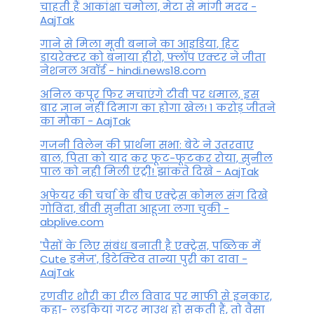
चाहती हैं आकांक्षा चमोला, मेटा से मांगी मदद -
AajTak
गाने से मिला मूवी बनाने का आइडिया, हिट
डायरेक्टर को बनाया हीरो, फ्लॉप एक्टर ने जीता
नेशनल अवॉर्ड - hindi.news18.com
अनिल कपूर फिर मचाएंगे टीवी पर धमाल, इस
बार ज्ञान नहीं दिमाग का होगा खेल! 1 करोड़ जीतने
का मौका - AajTak
गजनी विलेन की प्रार्थना सभा: बेटे ने उतरवाए
बाल, पिता को याद कर फूट-फूटकर रोया, सुनील
पाल को नही मिली एंट्री! झांकते दिखे - AajTak
अफेयर की चर्चा के बीच एक्ट्रेस कोमल संग दिखे
गोविंदा, बीवी सुनीता आहूजा लगा चुकी -
abplive.com
'पैसों के लिए संबंध बनाती है एक्ट्रेस, पब्लिक में
Cute इमेज', डिटेक्टिव तान्या पुरी का दावा -
AajTak
रणवीर शौरी का रील विवाद पर माफी से इनकार,
कहा- लड़कियां गटर माउथ हो सकती हैं, तो वैसा