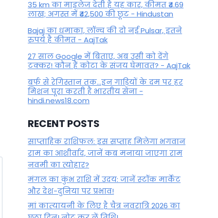
35 km का माइलेज देती है यह कार, कीमत ₹4.69
लाख; अगस्त में ₹42,500 की छूट - Hindustan
By
June 1, 2024
Bajaj का धमाका, लॉन्च की दो नई Pulsar, इतने
रुपये है कीमत - AajTak
27 साल Google में बिताए, अब उसी को देंगे
टक्कर! कौन हैं कोटा के संजय घेमावत? - AajTak
बर्फ से रेगिस्तान तक...इन गाड़ियों के दम पर हर
मिशन पूरा करती है भारतीय सेना -
hindi.news18.com
RECENT POSTS
साप्ताहिक राशिफल: इस सप्ताह मिलेगा भगवान
राम का आशीर्वाद, जानें कब मनाया जाएगा राम
नवमी का त्योहार?
मंगल का कुंभ राशि में उदय: जानें स्‍टॉक मार्केट
और देश-दुनिया पर प्रभाव!
मां कात्‍यायनी के लिए है चैत्र नवरात्रि 2026 का
छठा दिन! नोट कर लें तिथि!