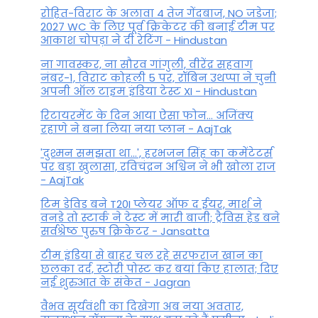
रोहित-विराट के अलावा 4 तेज गेंदबाज, NO जडेजा;
2027 WC के लिए पूर्व क्रिकेटर की बनाई टीम पर
आकाश चोपड़ा ने दी रेटिंग - Hindustan
ना गावस्कर, ना सौरव गांगुली, वीरेंद्र सहवाग
नंबर-1, विराट कोहली 5 पर, रॉबिन उथप्पा ने चुनी
अपनी ऑल टाइम इंडिया टेस्ट XI - Hindustan
रिटायरमेंट के दिन आया ऐसा फोन... अजिंक्य
रहाणे ने बना लिया नया प्लान - AajTak
'दुश्मन समझता था...', हरभजन सिंह का कमेंटेटर्स
पर बड़ा खुलासा, रव‍िचंद्रन अश्विन ने भी खोला राज
- AajTak
टिम डेविड बने T20I प्लेयर ऑफ द ईयर, मार्श ने
वनडे तो स्टार्क ने टेस्ट में मारी बाजी; ट्रैविस हेड बने
सर्वश्रेष्ठ पुरुष क्रिकेटर - Jansatta
टीम इंडिया से बाहर चल रहे सरफराज खान का
छलका दर्द, स्टोरी पोस्ट कर बयां किए हालात; दिए
नई शुरुआत के संकेत - Jagran
वैभव सूर्यवंशी का दिखेगा अब नया अवतार,