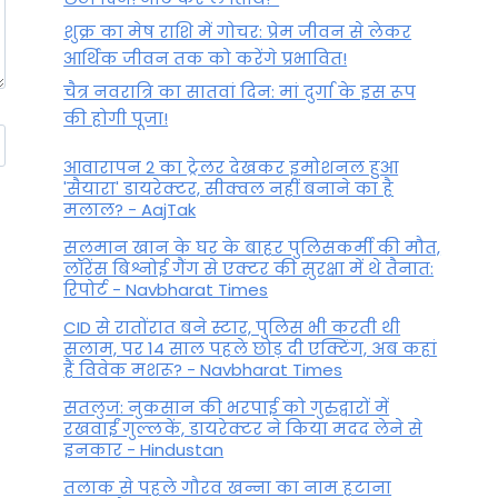
शुक्र का मेष राशि में गोचर: प्रेम जीवन से लेकर
आर्थिक जीवन तक को करेंगे प्रभावित!
चैत्र नवरात्रि का सातवां दिन: मां दुर्गा के इस रूप
की होगी पूजा!
आवारापन 2 का ट्रेलर देखकर इमोशनल हुआ
'सैयारा' डायरेक्टर, सीक्वल नहीं बनाने का है
मलाल? - AajTak
सलमान खान के घर के बाहर पुलिसकर्मी की मौत,
लॉरेंस बिश्नोई गैंग से एक्टर की सुरक्षा में थे तैनात:
रिपोर्ट - Navbharat Times
CID से रातोंरात बने स्टार, पुलिस भी करती थी
सलाम, पर 14 साल पहले छोड़ दी एक्टिंग, अब कहां
हैं विवेक मशरू? - Navbharat Times
सतलुज: नुकसान की भरपाई को गुरुद्वारों में
रखवाईं गुल्लकें, डायरेक्टर ने किया मदद लेने से
इनकार - Hindustan
तलाक से पहले गौरव खन्ना का नाम हटाना