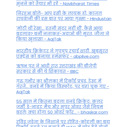
सुनने को तैयार भी रहें - Navbharat Times
निरहुआ बोले- आप इसी के लायक हो, काजल
राघवानी की इस बात पर आया गुस्सा - Hindustan
'मोटी थीं रेखा... इतनी सुंदर नहीं थीं', कैसे आया
बदलाव? बनीं नजाकत-अदाओं की मूरत, जीजा ने
किया खुलासा - AajTak
भारतीय क्रिकेटर ने गुपचुप रचाई शादी, खूबसूरत
एक्ट्रेस को बनाया हमसफर - abplive.com
ऋषभ पंत ने आधी रात उत्तराखंड की बीजेपी
सरकार से की ये शिकायत - BBC
गुरु गंभीर का श्रीलंका में र‍िकॉर्ड प्रचंड, टेस्ट में
गरजे... वनडे में किया व‍िस्फोट, पर यहां चूक गए -
AajTak
55 साल में कितना बदला वनडे क्रिकेट: कलर
जर्सी, डे-नाइट मैच और सुपर ओवर जैसे नियम
बदले; क्या होगा 50 ओवर फॉर... - bhaskar.com
रविंद्र जडेजा के निशाने पर रोहित-कोहली का बड़ा