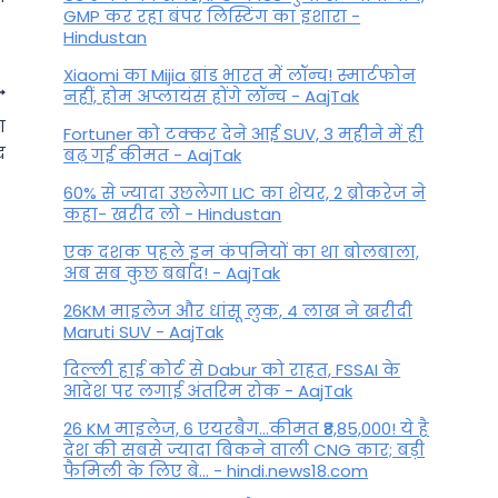
GMP कर रहा बंपर लिस्टिंग का इशारा -
Hindustan
Xiaomi का Mijia ब्रांड भारत में लॉन्च! स्मार्टफोन
नहीं, होम अप्लायंस होंगे लॉन्च - AajTak
ा
Fortuner को टक्कर देने आई SUV, 3 महीने में ही
द
बढ़ गई कीमत - AajTak
60% से ज्यादा उछलेगा LIC का शेयर, 2 ब्रोकरेज ने
कहा- खरीद लो - Hindustan
एक दशक पहले इन कंपनियों का था बोलबाला,
अब सब कुछ बर्बाद! - AajTak
26KM माइलेज और धांसू लुक, 4 लाख ने खरीदी
Maruti SUV - AajTak
दिल्ली हाई कोर्ट से Dabur को राहत, FSSAI के
Jyeshtha Amavasya 2024:
आदेश पर लगाई अंतरिम रोक - AajTak
ज्येष्ठ अमावस्या पर पितरों को अर्पित
26 KM माइलेज, 6 एयरबैग...कीमत ₹8,85,000! ये है
देश की सबसे ज्यादा बिकने वाली CNG कार; बड़ी
करें काले तिल, पितृ दोष से मिलेगा
फैमिली के लिए बे... - hindi.news18.com
छुटकारा