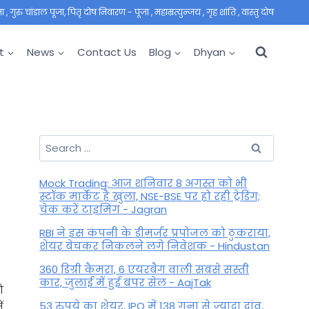
 गुरु चांडाल पूजा, पितृ दोष निवारण - पूजा , महाम्रत्युन्जय , गृह शांति , वास्तु दोष
t
News
Contact Us
Blog
Dhyan
Search
for:
Mock Trading: आज शनिवार 8 अगस्त को भी
स्टॉक मार्केट है खुला, NSE-BSE पर हो रही ट्रेडिंग;
चेक करें टाइमिंग - Jagran
RBI ने इस कंपनी के डीमर्जर प्रपोजल को ठुकराया,
शेयर बेचकर निकलने लगे निवेशक - Hindustan
360 डिग्री कैमरा, 6 एयरबैग वाली सबसे सस्ती
कार, जुलाई में हुई बंपर सेल - AajTak
ो
53 रुपये का शेयर, IPO में 138 गुना से ज्यादा दांव,
ं