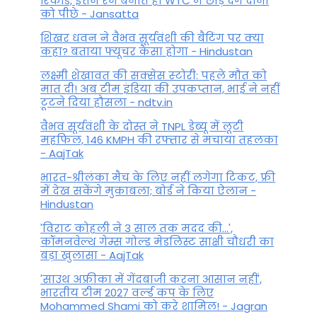
रिकॉर्ड, इतने रन बनाते ही WTC में छोड़ देंगे दोनों
को पीछे - Jansatta
शिखर धवन ने वैभव सूर्यवंशी की बैटिंग पर क्या
कहा? बताया फ्यूचर कैसा होगा - Hindustan
लक्ष्मी शेखावत की सक्‍सेस स्‍टोरी: पहले मौत को
मात दी! अब टीम इंडिया की उपकप्तान, भाई ने नहीं
टूटने दिया हौसला - ndtv.in
वैभव सूर्यवंशी के दोस्त ने TNPL डेब्यू में लूटी
महफिल, 146 KMPH की रफ्तार से मचाया तहलका
- AajTak
भारत-श्रीलंका मैच के लिए नहीं लगेगा टिकट, फ्री
में देख सकेंगे मुकाबला; बोर्ड ने किया ऐलान -
Hindustan
'विराट कोहली ने 3 साल तक मदद की...',
कॉमनवेल्थ गेम्स गोल्ड मेडलिस्ट साक्षी चौधरी का
बड़ा खुलासा - AajTak
'साउथ अफ्रीका में गेंदबाजी करना आसान नहीं',
भारतीय टीम 2027 वर्ल्‍ड कप के लिए
Mohammed Shami को करे शामिल! - Jagran