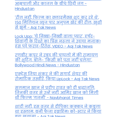
आम्रपाली और काजल के बीच छिड़ी जंग -
Hindustan
'रील नहीं, फिल्म का क्लाइमैक्स शूट कर रहे थे',
150 मिलियन व्यूज पार अनुपम खेर की रील, खुशी
से झूमे - Aaj Tak News
Lock Upp: 'ये निब्बा-निब्बी वाला प्यार', हर्षद-
शिवांगी के रिश्ते का प्रिंस नरूला ने उड़ाया मजाक!
हंस पड़े फराह-रितेश, VIDEO - Aaj Tak News
रणबीर कपूर ने रबड़ की चप्पलों में की रामायण
की शूटिंग, बोले- 'किसी को पता नहीं चलेगा',
Bollywood Hindi News - Hindustan
एक्ट्रेस जिया शंकर ने की सगाई, शेयर की
रोमांटिक तस्वीरें, किया LipLock - Aaj Tak News
सलमान खान ने प्रदीप रावत को दी श्रद्धांजलि,
जिनकी वजह से उन्हें नहीं, आमिर खान को मिली
थी फिल्म 'गजनी' - Navbharat Times
शादी नहीं, इस वजह से दीपिका कक्कड़ ने कबूला
था इस्लाम, बनी फैजा इब्राहिम! को-स्टार ने किया
बड़ा खुलासा - Aaj Tak News