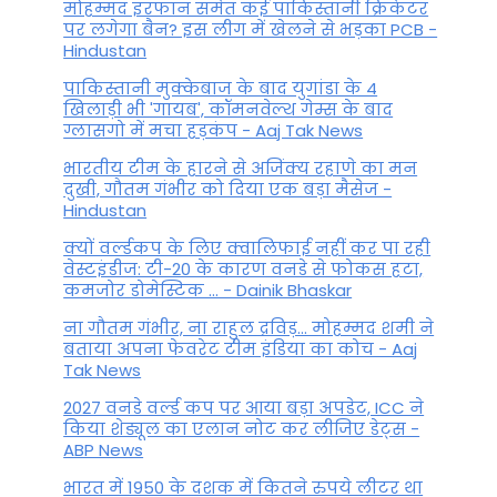
मोहम्मद इरफान समेत कई पाकिस्तानी क्रिकेटर
पर लगेगा बैन? इस लीग में खेलने से भड़का PCB -
Hindustan
पाकिस्तानी मुक्केबाज के बाद युगांडा के 4
खिलाड़ी भी 'गायब', कॉमनवेल्थ गेम्स के बाद
ग्लासगो में मचा हड़कंप - Aaj Tak News
भारतीय टीम के हारने से अजिंक्य रहाणे का मन
दुखी, गौतम गंभीर को दिया एक बड़ा मैसेज -
Hindustan
क्यों वर्ल्डकप के लिए क्वालिफाई नहीं कर पा रही
वेस्टइंडीज: टी-20 के कारण वनडे से फोकस हटा,
कमजोर डोमेस्टिक ... - Dainik Bhaskar
ना गौतम गंभीर, ना राहुल द्रव‍िड़... मोहम्मद शमी ने
बताया अपना फेवरेट टीम इंड‍िया का कोच - Aaj
Tak News
2027 वनडे वर्ल्ड कप पर आया बड़ा अपडेट, ICC ने
किया शेड्यूल का एलान नोट कर लीजिए डेट्स -
ABP News
भारत में 1950 के दशक में कितने रुपये लीटर था