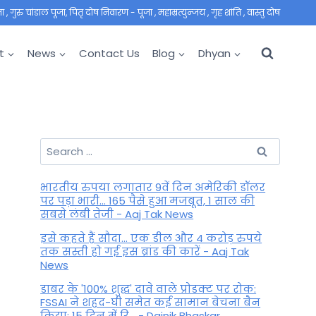
 गुरु चांडाल पूजा, पितृ दोष निवारण - पूजा , महाम्रत्युन्जय , गृह शांति , वास्तु दोष
t
News
Contact Us
Blog
Dhyan
Search
for:
भारतीय रुपया लगातार 9वें दिन अमेरिकी डॉलर
पर पड़ा भारी... 165 पैसे हुआ मजबूत, 1 साल की
सबसे लंबी तेजी - Aaj Tak News
इसे कहते हैं सौदा... एक डील और 4 करोड़ रुपये
तक सस्ती हो गई इस ब्रांड की कारें - Aaj Tak
News
डाबर के '100% शुद्ध' दावे वाले प्रोडक्ट पर रोक:
FSSAI ने शहद-घी समेत कई सामान बेचना बैन
किया; 15 दिन में रि... - Dainik Bhaskar