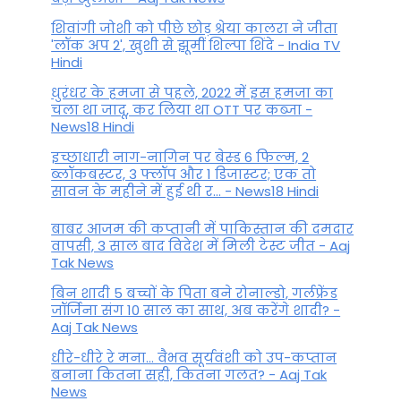
शिवांगी जोशी को पीछे छोड़ श्रेया कालरा ने जीता
'लॉक अप 2', खुशी से झूमीं शिल्पा शिंदे - India TV
Hindi
धुरंधर के हमजा से पहले, 2022 में इस हमजा का
चला था जादू, कर लिया था OTT पर कब्जा -
News18 Hindi
इच्छाधारी नाग-नागिन पर बेस्ड 6 फिल्म, 2
ब्लॉकबस्टर, 3 फ्लॉप और 1 डिजास्टर; एक तो
सावन के महीने में हुई थी र... - News18 Hindi
बाबर आजम की कप्तानी में पाकिस्तान की दमदार
वापसी, 3 साल बाद विदेश में मिली टेस्ट जीत - Aaj
Tak News
बिन शादी 5 बच्चों के पिता बने रोनाल्डो, गर्लफ्रेंड
जॉर्जिना संग 10 साल का साथ, अब करेंगे शादी? -
Aaj Tak News
धीरे-धीरे रे मना… वैभव सूर्यवंशी को उप-कप्तान
बनाना कितना सही, कितना गलत? - Aaj Tak
News