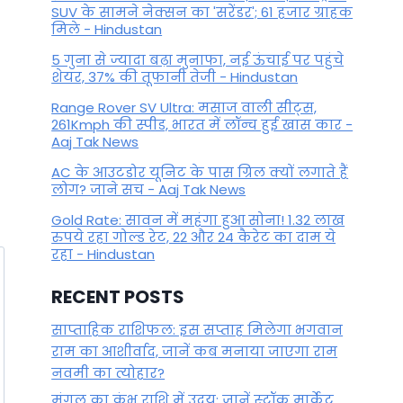
SUV के सामने नेक्सन का 'सरेंडर'; 61 हजार ग्राहक
मिले - Hindustan
5 गुना से ज्यादा बढ़ा मुनाफा, नई ऊंचाई पर पहुंचे
शेयर, 37% की तूफानी तेजी - Hindustan
Range Rover SV Ultra: मसाज वाली सीट्स,
261Kmph की स्पीड, भारत में लॉन्च हुई खास कार -
Aaj Tak News
AC के आउटडोर यूनिट के पास ग्रिल क्यों लगाते हैं
लोग? जाने सच - Aaj Tak News
Gold Rate: सावन में महंगा हुआ सोना! 1.32 लाख
रुपये रहा गोल्ड रेट, 22 और 24 कैरेट का दाम ये
रहा - Hindustan
RECENT POSTS
साप्ताहिक राशिफल: इस सप्ताह मिलेगा भगवान
राम का आशीर्वाद, जानें कब मनाया जाएगा राम
नवमी का त्योहार?
मंगल का कुंभ राशि में उदय: जानें स्‍टॉक मार्केट