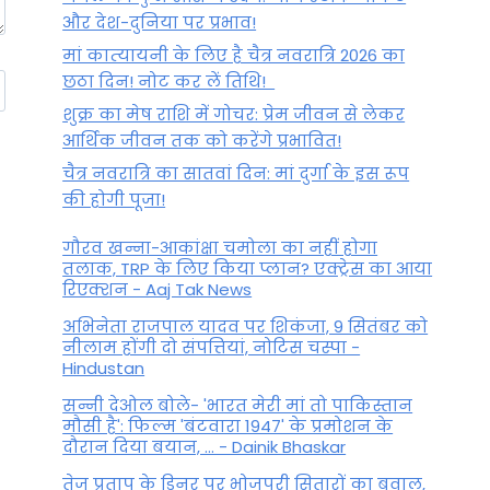
और देश-दुनिया पर प्रभाव!
मां कात्‍यायनी के लिए है चैत्र नवरात्रि 2026 का
छठा दिन! नोट कर लें तिथि!
शुक्र का मेष राशि में गोचर: प्रेम जीवन से लेकर
आर्थिक जीवन तक को करेंगे प्रभावित!
चैत्र नवरात्रि का सातवां दिन: मां दुर्गा के इस रूप
की होगी पूजा!
गौरव खन्ना-आकांक्षा चमोला का नहीं होगा
तलाक, TRP के लिए किया प्लान? एक्ट्रेस का आया
रिएक्शन - Aaj Tak News
अभिनेता राजपाल यादव पर शिकंजा, 9 सितंबर को
नीलाम होंगी दो संपत्तियां, नोटिस चस्पा -
Hindustan
सन्नी देओल बोले- 'भारत मेरी मां तो पाकिस्तान
मौसी है': फिल्म 'बंटवारा 1947' के प्रमोशन के
दौरान दिया बयान, ... - Dainik Bhaskar
तेज प्रताप के डिनर पर भोजपुरी सितारों का बवाल,