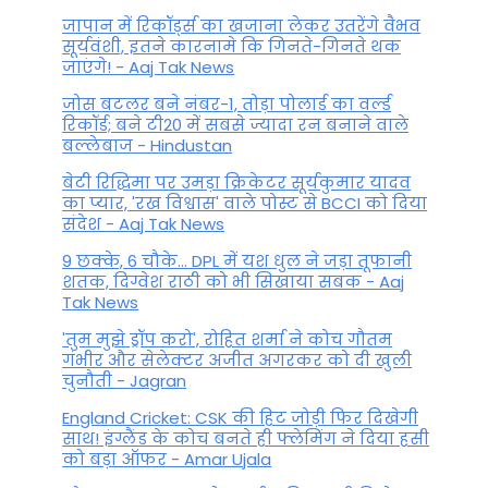
जापान में रिकॉर्ड्स का खजाना लेकर उतरेंगे वैभव
सूर्यवंशी, इतने कारनामे कि गिनते-गिनते थक
जाएंगे! - Aaj Tak News
जोस बटलर बने नंबर-1, तोड़ा पोलार्ड का वर्ल्ड
रिकॉर्ड; बने टी20 में सबसे ज्यादा रन बनाने वाले
बल्लेबाज - Hindustan
बेटी र‍िद्ध‍िमा पर उमड़ा क्रिकेटर सूर्यकुमार यादव
का प्यार, 'रख विश्वास' वाले पोस्ट से BCCI को दिया
संदेश - Aaj Tak News
9 छक्के, 6 चौके... DPL में यश धुल ने जड़ा तूफानी
शतक, द‍िग्वेश राठी को भी स‍िखाया सबक - Aaj
Tak News
'तुम मुझे ड्रॉप करो', रोहित शर्मा ने कोच गौतम
गंभीर और सेलेक्टर अजीत अगरकर को दी खुली
चुनौती - Jagran
England Cricket: CSK की हिट जोड़ी फिर दिखेगी
साथ! इंग्लैंड के कोच बनते ही फ्लेमिंग ने दिया हसी
को बड़ा ऑफर - Amar Ujala