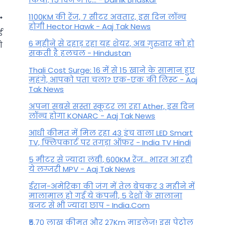
1100KM की रेंज, 7 सीटर अवतार, इस दिन लॉन्च
होगी Hector Hawk - Aaj Tak News
ई
6 महीने से दहाड़ रहा यह शेयर, अब गुरुवार को हो
े
सकती है हलचल - Hindustan
Thali Cost Surge: 16 में से 15 खाने के सामान हुए
महंगे, आपको पता चला? एक-एक की लिस्ट - Aaj
Tak News
अपना सबसे सस्ता स्कूटर ला रहा Ather, इस दिन
लॉन्च होगा KONARC - Aaj Tak News
आधी कीमत में मिल रहा 43 इंच वाला LED Smart
TV, फ्लिपकार्ट पर तगड़ा ऑफर - India TV Hindi
Aaj Ka Kark Rashifal : किसी
5 मीटर से ज्यादा लंबी, 600KM रेंज... भारत आ रही
खास व्यक्ति से होगी मुलाकात, पढ़ें
ये लग्जरी MPV - Aaj Tak News
आज का कर्क राशिफल
ईरान-अमेरिका की जंग में तेल बेचकर 3 महीने में
मालामाल हो गई ये कंपनी, 5 देशों के सालाना
By
ysduevcTY9
January 14, 2026
बजट से भी ज्यादा छाप - India.Com
₹5.70 लाख कीमत और 27Km माइलेज! इस पेट्रोल