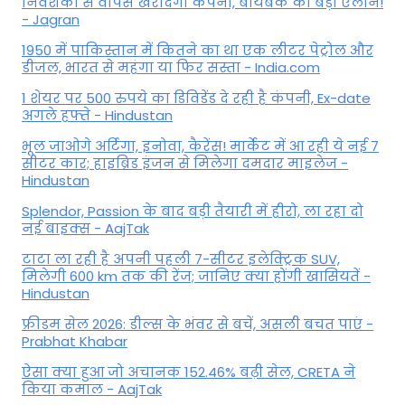
निवेशकों से वापस खरीदेगी कंपनी, बायबैक का बड़ा एलान!
- Jagran
1950 में पाकिस्तान में कितने का था एक लीटर पेट्रोल और
डीजल, भारत से महंगा या फिर सस्ता - India.com
1 शेयर पर 500 रुपये का डिविडेंड दे रही है कंपनी, Ex-date
अगले हफ्ते - Hindustan
भूल जाओगे अर्टिगा, इनोवा, कैरेंस! मार्केट में आ रही ये नई 7
सीटर कार; हाइब्रिड इंजन से मिलेगा दमदार माइलेज -
Hindustan
Splendor, Passion के बाद बड़ी तैयारी में हीरो, ला रहा दो
नई बाइक्स - AajTak
टाटा ला रही है अपनी पहली 7-सीटर इलेक्ट्रिक SUV,
मिलेगी 600 km तक की रेंज; जानिए क्या होंगी खासियतें -
Hindustan
फ्रीडम सेल 2026: डील्स के भंवर से बचें, असली बचत पाएं -
Prabhat Khabar
ऐसा क्या हुआ जो अचानक 152.46% बढ़ी सेल, CRETA ने
किया कमाल - AajTak