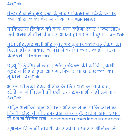
AajTak
वेस्टइंडीज से दूसरे टेस्ट के बाद पाकिस्तानी क्रिकेटर पर
लगा दो साल का बैन, जानें वजह - ABP News
पाकिस्तान क्रिकेट को बाय-बाय कहेगा स्टार ऑलराउंडर?
लंबे समय से टीम से बाहर, अफवाहों पर तोड़ी चुप्पी - AajTak
क्या मोहम्मद शमी और भुवनेश्वर कुमार 2027 वर्ल्ड कप का
हिस्सा होंगे? आकाश चोपड़ा ने बताया कब तक हो जाएगा
कन्फर्म - Hindustan
एंड्रयू फ्लिंटॉफ ने छोड़ी इंग्लैंड लॉयन्स की कोच‍िंग, कभी
युवराज सिंह से हुआ था पंगा, फ‍िर आया था 6 छक्कों का
तूफान - AajTak
भारत-श्रीलंका टेस्ट सीरीज के लिए SLC का बड़ा दांव,
स्टेडियम में मिलेगी फ्री एंट्री, एक रुपया भी नहीं लगेगा -
AajTak
रोहित शर्मा को चुना ओपनर और कप्तान, पाकिस्तान के
किसी खिलाड़ी की तरफ देखा तक नहीं, शादाब खान अपने
ही देश में विलेन बने - navbharattimes.indiatimes.com
शुभमन गिल की वापसी पर सस्पेंस बरकरार, श्रीलंका ने