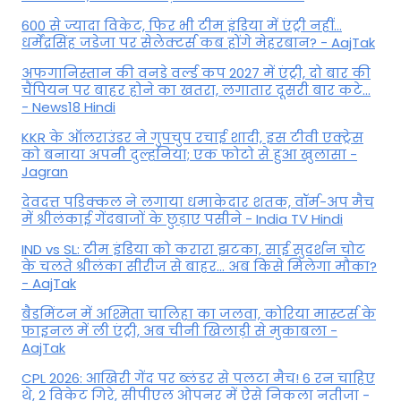
600 से ज्यादा विकेट, फिर भी टीम इंडिया में एंट्री नहीं...
धर्मेंद्रसिंह जडेजा पर सेलेक्टर्स कब होंगे मेहरबान? - AajTak
अफगानिस्तान की वनडे वर्ल्ड कप 2027 में एंट्री, दो बार की
चैंपियन पर बाहर होने का खतरा, लगातार दूसरी बार कटे...
- News18 Hindi
KKR के ऑलराउंडर ने गुपचुप रचाई शादी, इस टीवी एक्ट्रेस
को बनाया अपनी दुल्हनिया; एक फोटो से हुआ खुलासा -
Jagran
देवदत्त पडिक्कल ने लगाया धमाकेदार शतक, वॉर्म-अप मैच
में श्रीलंकाई गेंदबाजों के छुड़ाए पसीने - India TV Hindi
IND vs SL: टीम इंड‍िया को करारा झटका, साई सुदर्शन चोट
के चलते श्रीलंका सीरीज से बाहर... अब किसे म‍िलेगा मौका?
- AajTak
बैडमिंटन में अश्मिता चालिहा का जलवा, कोरिया मास्टर्स के
फाइनल में ली एंट्री, अब चीनी खिलाड़ी से मुकाबला -
AajTak
CPL 2026: आखिरी गेंद पर ब्लंडर से पलटा मैच! 6 रन चाहिए
थे, 2 विकेट गिरे, सीपीएल ओपनर में ऐसे न‍िकला नतीजा -