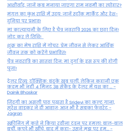
आशीर्वाद, जानें कब मनाया जाएगा राम नवमी का त्योहार?
मंगल का कुंभ राशि में उदय: जानें स्‍टॉक मार्केट और देश-
दुनिया पर प्रभाव!
मां कात्‍यायनी के लिए है चैत्र नवरात्रि 2026 का छठा दिन!
नोट कर लें तिथि!
शुक्र का मेष राशि में गोचर: प्रेम जीवन से लेकर आर्थिक
जीवन तक को करेंगे प्रभावित!
चैत्र नवरात्रि का सातवां दिन: मां दुर्गा के इस रूप की होगी
पूजा!
ट्रेलर रिव्यू: टॉक्सिक: बंदूकें खूब चलीं, लेकिन कहानी एक
कदम भी नहीं; 4 मिनट 38 सेकेंड के ट्रेलर में यश का ... -
Dainik Bhaskar
जिंदगी का असली पाठ पढ़ाता है Sridevi का कल्ट गाना,
सुरेश वाडकर ने दी आवाज; आज भी है सबका फेवरेट -
Jagran
स्क्रीनिंग में कुत्ते ने किया रवीना टंडन पर हमला: बाल-बाल
बचीं, कपड़े भी खींचे, बाद में कहा- उसने मुझ पर हम... -