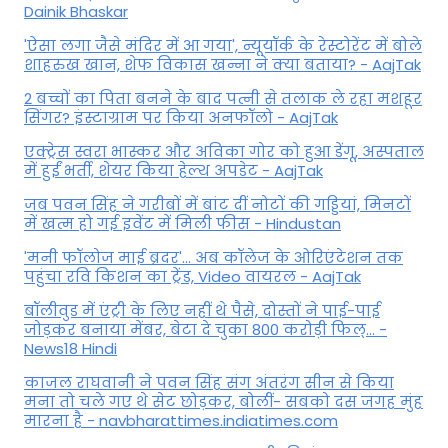
Dainik Bhaskar
'ऐसा लगा जैसे मंदिर में आ गया', न्यूयॉर्क के रेस्टोरेंट में बोले
शाहरुख खान, शेफ विकास खन्ना ने क्या बताया? - AajTak
2 बच्चों का पिता बनने के बाद पत्नी से तलाक ले रहा मशहूर
सिंगर? इंस्टाग्राम पर किया अनफॉलो - AajTak
एक्ट्रेस स्वरा भास्कर और अविका गोर को हुआ डेंगू, अस्पताल
में हुईं भर्ती, शेयर किया हेल्थ अपडेट - AajTak
जब पवन सिंह ने गरीबों में बांट दीं नोटों की गड्डियां, मिनटों
में खत्म हो गई इवेंट में मिली फीस - Hindustan
'मनी फॉलोज माई ब्रदर'... अब कॉलेज के ओरिएंटेशन तक
पहुंचा रवि किशन का ट्रेंड, Video वायरल - AajTak
बॉलीवुड में एंट्री के लिए नहीं थे पैसे, दोस्तों ने पाई-पाई
जोड़कर बनाया मेंबर, बेटा दे चुका 800 करोड़ी फिल्... -
News18 Hindi
काजल राघवानी ने पवन सिंह संग अंतरंग सीन से किया
मना तो चले गए थे सेट छोड़कर, बोलीं- सबको दस जगह मुंह
मारना है - navbharattimes.indiatimes.com