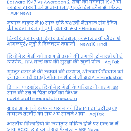
Batwara 1947 Vs Awarapan 2: सनी की बंटवारा 1947 या
इमरान हाशमी की आवारापन 2, पहले दिन कौन सी फिल्म
- ABP News
मृणाल ठाकुर ने 10 साल छोटे यशस्वी जैसवाल संग डेटिंग
की खबरों पर तोड़ी चुप्पी, बताया सच - Hindustan
किशोर कुमार का बिहार कनेक्शन, हर साल क्यों लौटते थे
भागलपुर? जुड़ी है दिलचस्प कहानी - News18 Hindi
ल‍ियोनेल मेसी को 4 बम से उड़ाने की धमकी, रोनाल्डो भी थे
टारगेट... FIFA वर्ल्ड कप की सुरक्षा की खुली पोल - AajTak
गुरनूर बरार ने की छक्कों की बरसात, श्रीलंकाई गेंदबाज को
दनादन मारी बाउंड्री; गौतम गंभीर ने भी सराहा - Hindustan
दिग्गज फुटबॉलर लियोनेल मेसी के परिवार में मातम, 68
साल की उम्र में पिता जॉर्ज का निधन -
navbharattimes.indiatimes.com
बाबर आजम ने इरफान पठान को दिखाया था 'एटीट्यूड'?
वायरल तस्वीर का सच अब सामने आया - AajTak
भारतीय खिलाड़ियों के लगातार चोटिल होने पर एक्शन में
आया BCCI, ले डाला ये बड़ा फैसला - ABP News