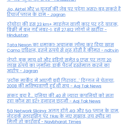
Jio, Airtel और Vi यूजर्स की जेब पर पड़ेगा असर! बढ़ सकते हैं
रिचार्ज प्लान के दाम - Jagran
टोयोटा की इस 23 km+ माइलेज वाली कार पर टूटे ग्राहक,
बिक्री में बन गई नंबर-1; इसे 27,812 लोगों ने खरीदा -
Hindustan
Tata Nexon का धमाका! अचानक लॉन्च कर दिया खास
Camo एडिशन, इतने रुपये से शुरू होती है कीमत - ndtv.in
जेप्टो, बुक माय शो और इंडिगो समेत 9 एप्स पर लगा 20
लाख रुपये का जुर्माना; डार्क पैटर्न इस्तेमाल करने का
आरोप - Jagran
'स्‍टॉक मार्केट में आएगी बड़ी गिरावट...' दिग्‍गज ने चेताया,
2008 की भविष्यवाणी हुई थी सच - Aaj Tak News
संकट बड़ा है... दुनिया की 40 से ज्यादा कंपनियों को सता
रहा कौन सा डर? दनादन छंटनी - Aaj Tak News
5G Network Slicing: अलग होंगे 4G और 5G प्लान के दाम,
नेटवर्क स्लाइसिंग पर TRAI के नए सुझाव, तय स्पीड ना
मिली तो कार्रवाई - Navbharat Times