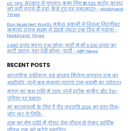
LIC OFS: सरकार ने चुपचाप कमा लिए ₹31,522 करोड़, बाजार
को नहीं लगने दी हवा, कैसे हुए यह चमत्कार? - Navbharat
Times
Elon Musk Net Worth: मुकेश अंबानी ने जितना जिंदगीभर
कमाया, एलन मस्क ने उससे ज्यादा एक दिन में गंवाया -
Navbharat Times
2,890 रुपए महंगा हुआ सोना, चांदी में भी 6,200 रुपए का
भारी उछाल, यहां देखें सोना- चांदी - ABP News
RECENT POSTS
साप्ताहिक राशिफल: इस सप्ताह मिलेगा भगवान राम का
आशीर्वाद, जानें कब मनाया जाएगा राम नवमी का त्योहार?
मंगल का कुंभ राशि में उदय: जानें स्‍टॉक मार्केट और देश-
दुनिया पर प्रभाव!
मां कात्‍यायनी के लिए है चैत्र नवरात्रि 2026 का छठा दिन!
नोट कर लें तिथि!
शुक्र का मेष राशि में गोचर: प्रेम जीवन से लेकर आर्थिक
जीवन तक को करेंगे प्रभावित!