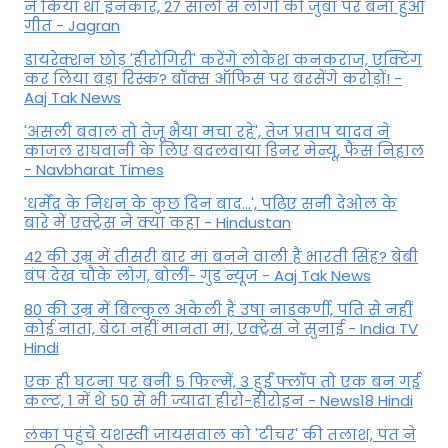
ने किया था इनकार, 27 सालों से लोगों की जुबां पर बना हुआ
गीत - Jagran
डायरेक्शन छोड़ 'हीरोगिरी' करेंगे लोकेश कनकराज, एक्टिंग
कर लिया बड़ा रिस्क? बॉक्स ऑफिस पर बरसेंगे करोड़ों! -
Aaj Tak News
'असली बवाल तो तेजू भैया मचा रहे', तेज प्रताप यादव ने
काजल राघवानी के लिए बदलवाया डिनर मेन्यू, फैंस न‍िहाल
- Navbharat Times
'धर्मेंद्र के निधन के कुछ दिन बाद...', पढ़िए सनी देओल के
बारे में एक्ट्रेस ने क्या कहा - Hindustan
42 की उम्र में तीसरी बार मां बनने वाली हैं भारती सिंह? बेबी
बंप देख चौंके लोग, बोलीं- गुड न्यूज - Aaj Tak News
80 की उम्र में बिल्कुल अकेली हैं उषा नाडकर्णी, पति से नहीं
कोई नाता, बेटा नहीं मानता मां, एक्ट्रेस ने सुनाई - India TV
Hindi
एक ही घटना पर बनी 5 फिल्में, 3 हुईं फ्लॉप तो एक बन गई
कल्ट, 1 में थे 50 से भी ज्यादा हीरो-हीरोइन - News18 Hindi
लंका पहुंचे यशस्वी जायसवाल को 'टीचर' की तलाश, पंत ने