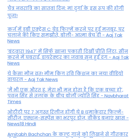
चैत्र नवरात्रि का सातवां दिन: मां दुर्गा के इस रूप की होगी
पूजा!
कर्ज में डूबी एक्ट्रेस C ग्रेड फिल्में करने पर हुई मजबूर, घर
चलाने को किए समझौते, बोली- आत्मा बेच दी - Aaj Tak
News
'बंटवारा 1947' में सिर्फ खाना पकाती दिखीं प्रीति जिंटा, सीन
करने में घबराईं, डायरेक्टर का जवाब सुन हुईं दंग - Aaj Tak
News
ये कैसा मौन व्रत! मीम किंग रवि किशन का नया वीडियो
वायरल - Aaj Tak News
'मैं भी एक औरत हूं, मेरा भी मन होता है कि एक बच्चा हो',
पवन सिंह से तलाक के बीच बोलीं ज्योति सिंह - Navbharat
Times
ओटीटी पर 7 अगस्त रिलीज होंगी ये 8 धमाकेदार फिल्में-
सीरीज, एक्शन-सस्पेंस का भरपूर डोज, वीकेंड बनाएं खास -
News18 Hindi
Amitabh Bachchan के कल्ट गाने को लिखने से गीतकार