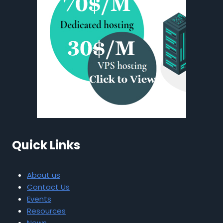
Quick Links
About us
Contact Us
Events
Resources
News