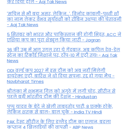
कर द‍िया ट्रोल - Aaj Tak News
'सचिन से भी बड़ा असर, लेकिन...', व‍िनोद कांबली-पृथ्वी शॉ
का नाम लेकर वैभव सूर्यवंशी को रॉबिन उथप्पा की चेतावनी
- Aaj Tak News
5 सितंबर को भारत और पाकिस्‍तान की होगी भिड़ंत, ACC ने
एशिया कप का पूरा शेड्यूल किया जारी - Jagran
36 की उम्र में आग उगल रहा ये गेंदबाज, अब कपिल देव-डेल
स्टेन का रिकॉर्ड निशाने पर, टॉप-10 में एंट्री तय! - Aaj Tak
News
ODI वर्ल्ड कप 2027 में इस टीम को अब नहीं मिलेगी
डायरेक्ट एंट्री, बारिश ने धो दिया सपना, रद्द हो गया मैच -
Navbharat Times
श्रीलंका में शुभमन गिल को अंगूठे में लगी चोट, सीरीज से
पहले बढ़ी भारतीय टीम की टेंशन - Hindustan
पप्पू यादव के बेटे ने खेली ताबड़तोड़ पारी, 8 छक्के ठोके,
लेकिन शतक से बाल- बाल चूके - India TV Hindi
PAK टेस्ट सीरीज के लिए इंग्लैंड टीम का एलान, बदला
कप्तान 4 खिलाड़ियों की वापसी - ABP News