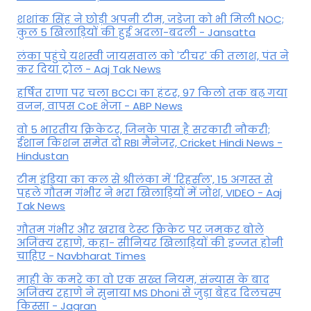
शशांक सिंह ने छोड़ी अपनी टीम, जडेजा को भी मिली NOC;
कुल 5 खिलाड़ियों की हुई अदला-बदली - Jansatta
लंका पहुंचे यशस्वी जायसवाल को 'टीचर' की तलाश, पंत ने
कर द‍िया ट्रोल - Aaj Tak News
हर्षित राणा पर चला BCCI का हंटर, 97 किलो तक बढ़ गया
वजन, वापस CoE भेजा - ABP News
वो 5 भारतीय क्रिकेटर, जिनके पास है सरकारी नौकरी;
ईशान किशन समेत दो RBI मैनेजर, Cricket Hindi News -
Hindustan
टीम इंडिया का कल से श्रीलंका में 'रिहर्सल', 15 अगस्त से
पहले गौतम गंभीर ने भरा ख‍िलाड़‍ियों में जोश, VIDEO - Aaj
Tak News
गौतम गंभीर और खराब टेस्ट क्रिकेट पर जमकर बोले
अजिंक्य रहाणे, कहा- सीनियर खिलाड़ियों की इज्जत होनी
चाहिए - Navbharat Times
माही के कमरे का वो एक सख्त नियम, संन्यास के बाद
अजिंक्‍य रहाणे ने सुनाया MS Dhoni से जुड़ा बेहद दिलचस्प
किस्सा - Jagran