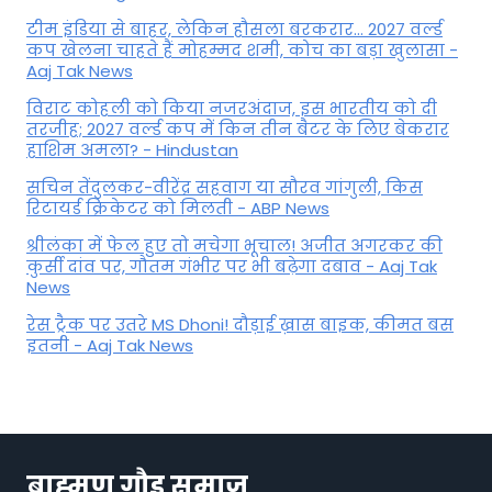
टीम इंडिया से बाहर, लेकिन हौसला बरकरार... 2027 वर्ल्ड
कप खेलना चाहते हैं मोहम्मद शमी, कोच का बड़ा खुलासा -
Aaj Tak News
विराट कोहली को किया नजरअंदाज, इस भारतीय को दी
तरजीह; 2027 वर्ल्ड कप में किन तीन बैटर के लिए बेकरार
हाशिम अमला? - Hindustan
सचिन तेंदुलकर-वीरेंद्र सहवाग या सौरव गांगुली, किस
रिटायर्ड क्रिकेटर को मिलती - ABP News
श्रीलंका में फेल हुए तो मचेगा भूचाल! अजीत अगरकर की
कुर्सी दांव पर, गौतम गंभीर पर भी बढ़ेगा दबाव - Aaj Tak
News
रेस ट्रैक पर उतरे MS Dhoni! दौड़ाई ख़ास बाइक, कीमत बस
इतनी - Aaj Tak News
ब्राह्मण गौड़ समाज