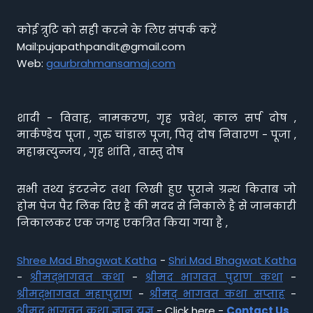
कोई त्रुटि को सही करने के लिए संपर्क करें
Mail:pujapathpandit@gmail.com
Web:
gaurbrahmansamaj.com
शादी - विवाह, नामकरण, गृह प्रवेश, काल सर्प दोष ,
मार्कण्डेय पूजा , गुरु चांडाल पूजा, पितृ दोष निवारण - पूजा ,
महाम्रत्युन्जय , गृह शांति , वास्तु दोष
सभी तथ्य इंटरनेट तथा लिखी हुए पुराने ग्रन्थ किताब जो
होम पेज पैर लिंक दिए है की मदद से निकाले है से जानकारी
निकालकर एक जगह एकत्रित किया गया है ,
Shree Mad Bhagwat Katha
-
Shri Mad Bhagwat Katha
-
श्रीमद्भागवत कथा
-
श्रीमद भागवत पुराण कथा
-
श्रीमद्भागवत महापुराण
-
श्रीमद् भागवत कथा सप्ताह
-
श्रीमद् भागवत कथा ज्ञान यज्ञ
- Click here -
Contact Us