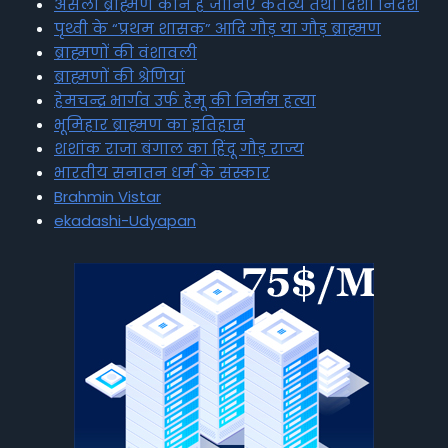
असली ब्राह्मण कौन है जानिए कर्तव्य तथा दिशा निर्देश
पृथ्वी के “प्रथम शासक” आदि गौड़ या गौड़ ब्राह्मण
ब्राह्मणों की वंशावली
ब्राह्मणों की श्रेणियां
हेमचन्द्र भार्गव उर्फ हेमू की निर्मम हत्या
भूमिहार ब्राह्मण का इतिहास
शशांक राजा बंगाल का हिंदू गौड़ राज्य
भारतीय सनातन धर्म के संस्कार
Brahmin Vistar
ekadashi-Udyapan