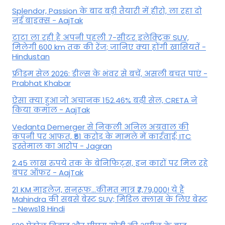
Splendor, Passion के बाद बड़ी तैयारी में हीरो, ला रहा दो
नई बाइक्स - AajTak
टाटा ला रही है अपनी पहली 7-सीटर इलेक्ट्रिक SUV,
मिलेगी 600 km तक की रेंज; जानिए क्या होंगी खासियतें -
Hindustan
फ्रीडम सेल 2026: डील्स के भंवर से बचें, असली बचत पाएं -
Prabhat Khabar
ऐसा क्या हुआ जो अचानक 152.46% बढ़ी सेल, CRETA ने
किया कमाल - AajTak
Vedanta Demerger से निकली अनिल अग्रवाल की
कंपनी पर आफत, ₹51 करोड़ के मामले में कार्रवाई; ITC
इस्तेमाल का आरोप - Jagran
2.45 लाख रुपये तक के बेनिफिट्स, इन कारों पर मिल रहे
बंपर ऑफर - AajTak
21 KM माइलेज, सनरूफ...कीमत मात्र ₹7,79,000! ये हैं
Mahindra की सबसे बेस्ट SUV; मिडिल क्लास के लिए बेस्ट
- News18 Hindi