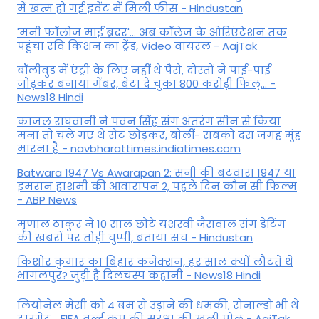
में खत्म हो गई इवेंट में मिली फीस - Hindustan
'मनी फॉलोज माई ब्रदर'... अब कॉलेज के ओरिएंटेशन तक
पहुंचा रवि किशन का ट्रेंड, Video वायरल - AajTak
बॉलीवुड में एंट्री के लिए नहीं थे पैसे, दोस्तों ने पाई-पाई
जोड़कर बनाया मेंबर, बेटा दे चुका 800 करोड़ी फिल्... -
News18 Hindi
काजल राघवानी ने पवन सिंह संग अंतरंग सीन से किया
मना तो चले गए थे सेट छोड़कर, बोलीं- सबको दस जगह मुंह
मारना है - navbharattimes.indiatimes.com
Batwara 1947 Vs Awarapan 2: सनी की बंटवारा 1947 या
इमरान हाशमी की आवारापन 2, पहले दिन कौन सी फिल्म
- ABP News
मृणाल ठाकुर ने 10 साल छोटे यशस्वी जैसवाल संग डेटिंग
की खबरों पर तोड़ी चुप्पी, बताया सच - Hindustan
किशोर कुमार का बिहार कनेक्शन, हर साल क्यों लौटते थे
भागलपुर? जुड़ी है दिलचस्प कहानी - News18 Hindi
ल‍ियोनेल मेसी को 4 बम से उड़ाने की धमकी, रोनाल्डो भी थे
टारगेट... FIFA वर्ल्ड कप की सुरक्षा की खुली पोल - AajTak