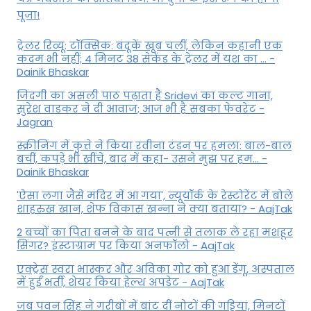
पूजा!
ट्रेलर रिव्यू: टॉक्सिक: बंदूकें खूब चलीं, लेकिन कहानी एक
कदम भी नहीं; 4 मिनट 38 सेकेंड के ट्रेलर में यश का ... -
Dainik Bhaskar
जिंदगी का असली पाठ पढ़ाता है Sridevi का कल्ट गाना,
सुरेश वाडकर ने दी आवाज; आज भी है सबका फेवरेट -
Jagran
स्क्रीनिंग में कुत्ते ने किया रवीना टंडन पर हमला: बाल-बाल
बचीं, कपड़े भी खींचे, बाद में कहा- उसने मुझ पर हम... -
Dainik Bhaskar
'ऐसा लगा जैसे मंदिर में आ गया', न्यूयॉर्क के रेस्टोरेंट में बोले
शाहरुख खान, शेफ विकास खन्ना ने क्या बताया? - AajTak
2 बच्चों का पिता बनने के बाद पत्नी से तलाक ले रहा मशहूर
सिंगर? इंस्टाग्राम पर किया अनफॉलो - AajTak
एक्ट्रेस स्वरा भास्कर और अविका गोर को हुआ डेंगू, अस्पताल
में हुईं भर्ती, शेयर किया हेल्थ अपडेट - AajTak
जब पवन सिंह ने गरीबों में बांट दीं नोटों की गड्डियां, मिनटों