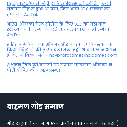
एंड्रयू फ्लिंटॉफ ने छोड़ी इंग्लैंड लॉयन्स की कोच‍िंग, कभी
युवराज सिंह से हुआ था पंगा, फ‍िर आया था 6 छक्कों का
तूफान - AajTak
भारत-श्रीलंका टेस्ट सीरीज के लिए SLC का बड़ा दांव,
स्टेडियम में मिलेगी फ्री एंट्री, एक रुपया भी नहीं लगेगा -
AajTak
रोहित शर्मा को चुना ओपनर और कप्तान, पाकिस्तान के
किसी खिलाड़ी की तरफ देखा तक नहीं, शादाब खान अपने
ही देश में विलेन बने - navbharattimes.indiatimes.com
शुभमन गिल की वापसी पर सस्पेंस बरकरार, श्रीलंका ने
पारी घोषित की - ABP News
ब्राह्मण गौड़ समाज
गौड़ ब्राह्मणों का नाम एक प्राचीन प्रांत के नाम पर पड़ा है।