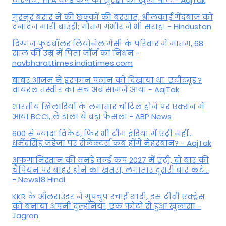
गुरनूर बरार ने की छक्कों की बरसात, श्रीलंकाई गेंदबाज को
दनादन मारी बाउंड्री; गौतम गंभीर ने भी सराहा - Hindustan
दिग्गज फुटबॉलर लियोनेल मेसी के परिवार में मातम, 68
साल की उम्र में पिता जॉर्ज का निधन -
navbharattimes.indiatimes.com
बाबर आजम ने इरफान पठान को दिखाया था 'एटीट्यूड'?
वायरल तस्वीर का सच अब सामने आया - AajTak
भारतीय खिलाड़ियों के लगातार चोटिल होने पर एक्शन में
आया BCCI, ले डाला ये बड़ा फैसला - ABP News
600 से ज्यादा विकेट, फिर भी टीम इंडिया में एंट्री नहीं...
धर्मेंद्रसिंह जडेजा पर सेलेक्टर्स कब होंगे मेहरबान? - AajTak
अफगानिस्तान की वनडे वर्ल्ड कप 2027 में एंट्री, दो बार की
चैंपियन पर बाहर होने का खतरा, लगातार दूसरी बार कटे...
- News18 Hindi
KKR के ऑलराउंडर ने गुपचुप रचाई शादी, इस टीवी एक्ट्रेस
को बनाया अपनी दुल्हनिया; एक फोटो से हुआ खुलासा -
Jagran