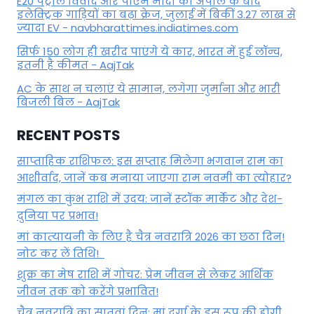
E20 पेट्रोल विवाद और पीएम मोदी की अपील के बाद
इलेक्ट्रिक गाड़ियों का बढ़ा क्रेज, जुलाई में बिकीं 3.27 लाख से
ज्यादा EV - navbharattimes.indiatimes.com
सिर्फ 150 लोग ही खरीद पाएंगे ये कार, भारत में हुई लॉन्च,
इतनी है कीमत - AajTak
AC के साथ न चलाएं ये सामान, लगेगा जुर्माना और भारी
बिजली बिल - AajTak
RECENT POSTS
साप्ताहिक राशिफल: इस सप्ताह मिलेगा भगवान राम का
आशीर्वाद, जानें कब मनाया जाएगा राम नवमी का त्योहार?
मंगल का कुंभ राशि में उदय: जानें स्‍टॉक मार्केट और देश-
दुनिया पर प्रभाव!
मां कात्‍यायनी के लिए है चैत्र नवरात्रि 2026 का छठा दिन!
नोट कर लें तिथि!
शुक्र का मेष राशि में गोचर: प्रेम जीवन से लेकर आर्थिक
जीवन तक को करेंगे प्रभावित!
चैत्र नवरात्रि का सातवां दिन: मां दुर्गा के इस रूप की होगी