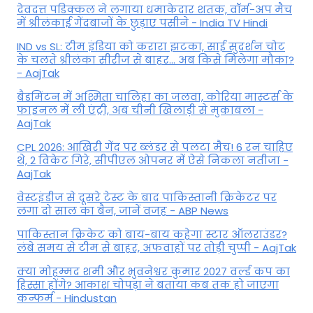
देवदत्त पडिक्कल ने लगाया धमाकेदार शतक, वॉर्म-अप मैच
में श्रीलंकाई गेंदबाजों के छुड़ाए पसीने - India TV Hindi
IND vs SL: टीम इंड‍िया को करारा झटका, साई सुदर्शन चोट
के चलते श्रीलंका सीरीज से बाहर... अब किसे म‍िलेगा मौका?
- AajTak
बैडमिंटन में अश्मिता चालिहा का जलवा, कोरिया मास्टर्स के
फाइनल में ली एंट्री, अब चीनी खिलाड़ी से मुकाबला -
AajTak
CPL 2026: आखिरी गेंद पर ब्लंडर से पलटा मैच! 6 रन चाहिए
थे, 2 विकेट गिरे, सीपीएल ओपनर में ऐसे न‍िकला नतीजा -
AajTak
वेस्टइंडीज से दूसरे टेस्ट के बाद पाकिस्तानी क्रिकेटर पर
लगा दो साल का बैन, जानें वजह - ABP News
पाकिस्तान क्रिकेट को बाय-बाय कहेगा स्टार ऑलराउंडर?
लंबे समय से टीम से बाहर, अफवाहों पर तोड़ी चुप्पी - AajTak
क्या मोहम्मद शमी और भुवनेश्वर कुमार 2027 वर्ल्ड कप का
हिस्सा होंगे? आकाश चोपड़ा ने बताया कब तक हो जाएगा
कन्फर्म - Hindustan