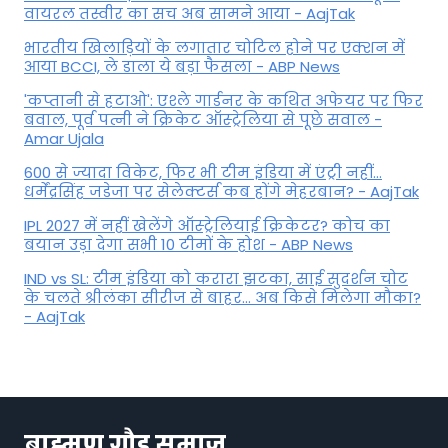
वायरल तस्वीर का सच अब सामने आया - AajTak
भारतीय खिलाड़ियों के लगातार चोटिल होने पर एक्शन में
आया BCCI, ले डाला ये बड़ा फैसला - ABP News
'कप्तानी से हटाओ': एश्ले गार्डनर के कथित अफेयर पर फिर
बवाल, पूर्व पत्नी ने क्रिकेट ऑस्ट्रेलिया से पूछे सवाल -
Amar Ujala
600 से ज्यादा विकेट, फिर भी टीम इंडिया में एंट्री नहीं...
धर्मेंद्रसिंह जडेजा पर सेलेक्टर्स कब होंगे मेहरबान? - AajTak
IPL 2027 में नहीं खेलेंगे ऑस्ट्रेलियाई क्रिकेटर? कोच का
बयान उड़ा देगा सभी 10 टीमों के होश - ABP News
IND vs SL: टीम इंड‍िया को करारा झटका, साई सुदर्शन चोट
के चलते श्रीलंका सीरीज से बाहर... अब किसे म‍िलेगा मौका?
- AajTak
ब्राह्मण गौड़ समाज