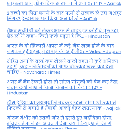
शाहरुख खान, शेफ विकास खन्ना ने क्या बताया? - AajTak
2 बच्चों का पिता बनने के बाद पत्नी से तलाक ले रहा मशहूर
सिंगर? इंस्टाग्राम पर किया अनफॉलो - AajTak
वैभव सूर्यवंशी को लेकर भारत से बाहर हर कोई ये पूछ रहा,
ब्रेट ली ने कहा- किसे फर्क पड़ता है कि… - Hindustan
भारत के दो खिलाड़ी आपस में लड़े, मैच खत्म होने के बाद
जमकर हुई बहस, हाथापाई की आई नौबत- Video - Jagran
रोहित शर्मा के वर्ल्ड कप खेलने वाली बहस में कूदे अजिंक्य
रहाणे, कहा- सेलेक्टर्स को साफ बोलकर खत्म कर देना
चाहिए - Navbharat Times
अगर मैं मैच रेफरी होता तो सौरव गांगुली को बैन कर देता;
जवागल श्रीनाथ ने किस किससे को किया याद? -
Hindustan
टीम इंडिया को जयसूर्या से बचकर रहना होगा, श्रीलंका में
फिरकी से मचाते हैं तबाही, आंकड़े बेहद खतरनाक - AajTak
गौतम गंभीर को इतनी जोर से हंसते हुए नहीं देखा होगा,
रविंद्र जडेजा ने डग आउट में ऐसा क्या किया, थोड़ी देर में
वीडियो वायरल - Navbharat Times