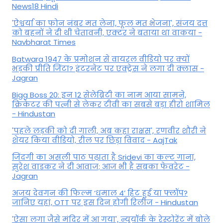
News18 Hindi
'ऐश्वर्या का फोन नंबर मत लेना, फूल मत भेजना', संजय दत्त
को बहनों ने दी थी चेतावनी, एक्टर ने बताया था वाकया -
Navbharat Times
Batwara 1947 के प्रमोशन से वायरल वीडियो पर क्यों
भड़की प्रीति जिंटा? इंटरनेट पर एक्ट्रेस ने लगा दी क्लास -
Jagran
Bigg Boss 20: इन 12 सेलेब्रिटी का नाम आया सामने,
क्रिकेटर की पत्नी से लेकर टीवी का सबसे बड़ा हीरो शामिल
- Hindustan
'पहले लड़की को दी गाली, अब कहा राक्षस', रणवीर शौरी ने
शेयर किया वीडियो, रील पर छिड़ा विवाद - AajTak
जिंदगी का असली पाठ पढ़ाता है Sridevi का कल्ट गाना,
सुरेश वाडकर ने दी आवाज; आज भी है सबका फेवरेट -
Jagran
अजय देवगन की फिल्म ‘धमाल 4’ हिट हुई या फ्लॉप?
जानिए यहां, OTT पर इस दिन होगी रिलीज - Hindustan
'ऐसा लगा जैसे मंदिर में आ गया', न्यूयॉर्क के रेस्टोरेंट में बोले