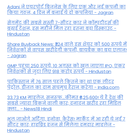
Adani ने एयरपोर्ट बिजनेस के लिए एक और नई कंपनी का
किया गठन, 4 दिन में बनाई ये दो कंपनियां - Jagran
सेगमेंट की सबसे सस्ती 7-सीटर कार ने कॉम्पटीटर्स की
बढ़ाई टेंशन, इस महीने मिल रहा इतना बड़ा डिस्काउंट -
Hindustan
Share Buyback News: ₹324 वाले इस शेयर को 500 रुपये में
निवेशकों से वापस खरीदेगी कंपनी, बायबैक का बड़ा एलान!
- Jagran
GMP पहुंचा 250 रुपये, 10 अगस्त को खुल जाएगा IPO, एंकर
निवेशकों से जुटा लिए 918 करोड़ रुपये - Hindustan
पाकिस्तान में 76 साल पहले कितने का था एक लीटर
पेट्रोल, डीजल का दाम सचमुच हैरान करेगा - India.com
33.73 KM माइलेज, सनरूफ...कीमत ₹6,25,600! ये है देश की
सबसे ज्यादा बिकने वाली कार; दनादन खरीद रहा मिडिल
क्ला... - News18 Hindi
भूल जाओगे अर्टिगा, इनोवा, कैरेंस! मार्केट में आ रही ये नई 7
सीटर कार; हाइब्रिड इंजन से मिलेगा दमदार माइलेज -
Hindustan