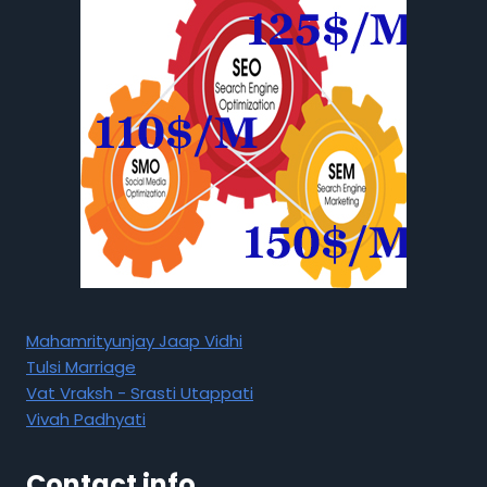
Mahamrityunjay Jaap Vidhi
Tulsi Marriage
Vat Vraksh - Srasti Utappati
Vivah Padhyati
Contact info