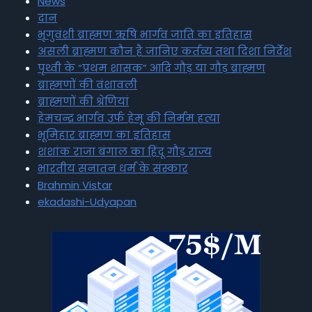
News
दान
भृगुवंशी ब्राह्मण ऋषि भार्गव जाति का इतिहास
असली ब्राह्मण कौन है जानिए कर्तव्य तथा दिशा निर्देश
पृथ्वी के “प्रथम शासक” आदि गौड़ या गौड़ ब्राह्मण
ब्राह्मणों की वंशावली
ब्राह्मणों की श्रेणियां
हेमचन्द्र भार्गव उर्फ हेमू की निर्मम हत्या
भूमिहार ब्राह्मण का इतिहास
शशांक राजा बंगाल का हिंदू गौड़ राज्य
भारतीय सनातन धर्म के संस्कार
Brahmin Vistar
ekadashi-Udyapan