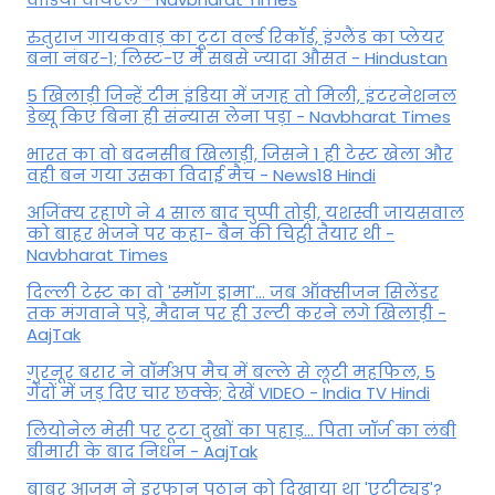
रुतुराज गायकवाड़ का टूटा वर्ल्ड रिकॉर्ड, इंग्लैंड का प्लेयर
बना नंबर-1; लिस्ट-ए में सबसे ज्यादा औसत - Hindustan
5 खिलाड़ी जिन्हें टीम इंडिया में जगह तो मिली, इंटरनेशनल
डेब्यू किए बिना ही संन्यास लेना पड़ा - Navbharat Times
भारत का वो बदनसीब खिलाड़ी, जिसने 1 ही टेस्ट खेला और
वही बन गया उसका विदाई मैच - News18 Hindi
अजिंक्य रहाणे ने 4 साल बाद चुप्पी तोड़ी, यशस्वी जायसवाल
को बाहर भेजने पर कहा- बैन की चिट्ठी तैयार थी -
Navbharat Times
दिल्ली टेस्ट का वो 'स्मॉग ड्रामा'... जब ऑक्सीजन सिलेंडर
तक मंगवाने पड़े, मैदान पर ही उल्टी करने लगे खिलाड़ी -
AajTak
गुरनूर बरार ने वॉर्मअप मैच में बल्ले से लूटी महफिल, 5
गेंदों में जड़ दिए चार छक्के; देखें VIDEO - India TV Hindi
लियोनेल मेसी पर टूटा दुखों का पहाड़... पिता जॉर्ज का लंबी
बीमारी के बाद निधन - AajTak
बाबर आजम ने इरफान पठान को दिखाया था 'एटीट्यूड'?