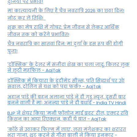
दुनिया पर प्रभाव!
मां कात्‍यायनी के लिए है चैत्र नवरात्रि 2026 का छठा दिन!
नोट कर लें तिथि!
शुक्र का मेष राशि में गोचर: प्रेम जीवन से लेकर आर्थिक
जीवन तक को करेंगे प्रभावित!
चैत्र नवरात्रि का सातवां दिन: मां दुर्गा के इस रूप की होगी
पूजा!
'टॉक्सिक' के ट्रेलर में संजीदा शेख का चला जादू, किलर लुक
ने लूटी महफिल - AajTak
टॉक्सिक में कियारा के इंटीमेट सीन्स, पति सिद्धार्थ पर उठे
सवाल, ट्रोलिंग से यश को पड़ा फर्क? - AajTak
अहान पांडे की बहन अलाना पांडे ने दी गुड न्यूज, दूसरी बार
बनने वाली हैं मां; अनन्या पांडे ने दी बधाई - India TV Hindi
BJP ने शेयर किया 'मनी फॉलोज माई ब्रदर' रील, एक्टर रवि
किशन का आया रिएक्शन, कही ये बात - AajTak
'कोठे से उठाकर फिल्म में लाए', लता मंगेशकर का शरारत
भरा गाना, शूट करने से गीता बाली ने किया इनकार -