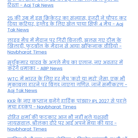
रिश्ता - Aaj Tak News
25 की उम्र में इस क्रिकेटर का संन्यास, इंजरी ने चौपट कर
दिया करियर, इंग्लैंड के लिए खेल पाया सिर्फ 4 मैच - Aaj
Tak News
लाइव मैच में मैदान पर गिरी बिजली, झुलस गए टीम के
खिलाड़ी, फुटबॉल के मैदान से आया खौफनाक वीडियो -
Navbharat Times
सूर्यकुमार यादव के अगले मैच का एलान, नए अवतार में
करेंगे धमाका - ABP News
WTC में भारत के लिए हर मैच 'करो या मरो' जैसा, एक भी
मुकाबला हारने पर बिगड़ जाएगा गण‍ित, जानें समीकरण -
Aaj Tak News
KKR के नए कप्तान बनेंगे हार्दिक पांड्या? IPL 2027 से पहले
मचा हड़कंप - Navbharat Times
रोहित शर्मा की फटकार आज भी नहीं भूले यशस्वी
जायसवाल, श्रीलंका दौरे पर आई अपने भैया की याद -
Navbharat Times