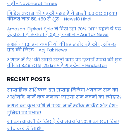
नहीं - Navbharat Times
मिडिल क्लास की पहली पसंद हैं ये सस्ती 100 CC बाइक!
कीमत मात्र ₹58,450 से शुरू - News18 Hindi
Amazon-Flipkart Sale में दिख रहा 70% OFF? पहले ये पढ़
लें, वरना हो सकता है बड़ा नुकसान - Aaj Tak News
सबसे ज्यादा इन कंपनियों की EV खरीद रहे लोग, टॉप-5
ब्रांड की लिस्ट - Aaj Tak News
अगस्त में देश की सबसे सस्ती कार पर हजारों रुपये की छूट,
कीमत ₹3.49 लाख; 25 km+ है माइलेज - Hindustan
RECENT POSTS
साप्ताहिक राशिफल: इस सप्ताह मिलेगा भगवान राम का
आशीर्वाद, जानें कब मनाया जाएगा राम नवमी का त्योहार?
मंगल का कुंभ राशि में उदय: जानें स्‍टॉक मार्केट और देश-
दुनिया पर प्रभाव!
मां कात्‍यायनी के लिए है चैत्र नवरात्रि 2026 का छठा दिन!
नोट कर लें तिथि!