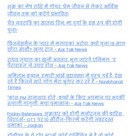
शुक्र का मेष राशि में गोचर: प्रेम जीवन से लेकर आर्थिक
जीवन तक को करेंगे प्रभावित!
चैत्र नवरात्रि का सातवां दिन: मां दुर्गा के इस रूप की होगी
पूजा!
बिजनेसमैन के प्यार में मलाइका अरोड़ा, क्यों चुना 19 साल
छोटा साथी? खुला राज - Aaj Tak News
राघव जुयाल का खूनी अवतार, भूल जाएंगे एनिमल, 'द
पैराडाइज' ने उड़ाए होश - Aaj Tak News
अमिताभ बच्चन: हमारी आंखें वृद्दावस्था में पहुंच गई हैं, देख
रहे हैं कितने सारे लोग मेरा श्रृंगार कर रहे हैं - Navbharat
Times
'काश PM तानाशाह होते', बच्चों के किए अपमान पर भड़कीं
रुपाली गांगुली, मचा घमासान! - Aaj Tak News
Friday Releases: शुक्रवार को होगी मनोरंजन की बारिश ,
थिएटर्स- OTT पर 10 सीरीज-फिल्में करेंगी जबरदस्त
धमाका - Jagran
हॉलीवुड के ये टॉप स्टार्स, कोई दार्जिलिंग से हैं तो कोई