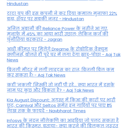
Hindustan
टाटा ग्रुप की इस कंपनी ने कर दिया कमाल! मुनाफा 22%
बढ़ा, शेयर पर सबकी नजर - Hindustan
अनिल अंबानी की Reliance Power के नतीजे आ गए,
मुनाफे में 45% का आया भारी उछाल; लेकिन कर्ज की
चुनौतियां बरकरार - Jagran
आधी कीमत पर मिलेंगे Dreame के रोबोटिक वैक्यूम
क्लीनर्स, बोलते ही पूरे घर में लगा देगा झाड़ू-पोछा - Aaj Tak
News
बिजली मीटर में लगीं लाइट्स का राज़, बिजली बिल कम
कर सकता है! - Aaj Tak News
कहीं 'नकली' व्हिस्की तो नहीं पी रहे... क्या भारत में इसके
नाम पर कुछ और बिकता है? - Aaj Tak News
Kia August Discount: अगस्त में किआ की कारों पर भारी
छूट, Carnival और Seltos समेत इन गाड़ियों पर पाएं ₹1.5
लाख तक के फायदे - Navbharat Times
Infosys के नंदन नीलेकणि का आइडिया जो पलट सकता है
भारत की किस्मत, बताया- क्या करने की बिलकुल जरूरत