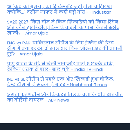
'आकिब को बुमराह का रिप्लेसमेंट नहीं होना चाहिए था
क्योंकि...', वसीम जाफर ने कही बड़ी बात - Hindustan
SA20 2027: किस टीम ने किन खिलाड़ियों को किया रिटेन
और कौन हुए रिलीज; किस फ्रेंचाइजी के पास कितने स्लॉट
खाली? - Amar Ujala
ENG vs PAK: पाकिस्तान सीरीज के लिए इंग्लैंड की टेस्ट
टीम में क्या बदला, दो साल बाद किस ऑलराउंडर की वापसी
हुई? - Amar Ujala
पप्पू यादव के बेटे ने खेली ताबड़तोड़ पारी, 8 छक्के ठोके,
लेकिन शतक से बाल- बाल चूके - India TV Hindi
IND vs SL सीरीज से पहले एक और खिलाड़ी हुआ चोटिल,
टेस्ट टीम से हो सकता है बाहर - Navbharat Times
अमृता फडणवीस और क्रिकेटर तिलक वर्मा के बीच बातचीत
का वीडियो वायरल - ABP News