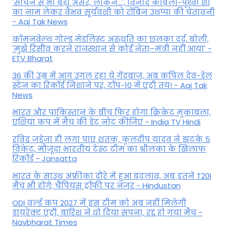
'सचिन से भी बड़ा असर, लेकिन...', व‍िनोद कांबली-पृथ्वी शॉ
का नाम लेकर वैभव सूर्यवंशी को रॉबिन उथप्पा की चेतावनी
- Aaj Tak News
कॉमनवेल्थ गोल्ड मे​डलिस्ट अरुंधति का छलका दर्द, बोली,
'मुझे रिसीव करने राजस्थान से कोई नेता–मंत्री नहीं आया' -
ETV Bharat
36 की उम्र में आग उगल रहा ये गेंदबाज, अब कपिल देव-डेल
स्टेन का रिकॉर्ड निशाने पर, टॉप-10 में एंट्री तय! - Aaj Tak
News
भारत और पाकिस्तान के बीच फिर होगा क्रिकेट मुकाबला,
एशिया कप में मैच की डेट नोट कीजिए - India TV Hindi
रविंद्र जडेजा ही लगा पाए शतक, कुलदीप यादव ने झटके 5
विकेट, मौजूदा भारतीय टेस्ट टीम का श्रीलंका के खिलाफ
रिकॉर्ड - Jansatta
भारत के साउथ अफ्रीका दौरे में हुआ बदलाव, अब इतने T20I
मैच भी होंगे; चैंपियंस ट्रॉफी पर नजर - Hindustan
ODI वर्ल्ड कप 2027 में इस टीम को अब नहीं मिलेगी
डायरेक्ट एंट्री, बारिश ने धो दिया सपना, रद्द हो गया मैच -
Navbharat Times