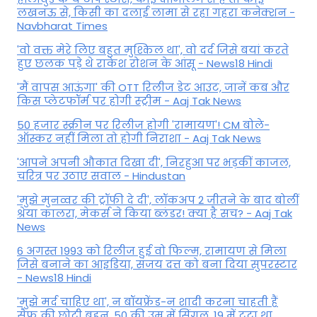
लखनऊ से, किसी का दलाई लामा से रहा गहरा कनेक्शन -
Navbharat Times
'वो वक्त मेरे लिए बहुत मुश्किल था', वो दर्द जिसे बयां करते
हुए छलक पड़े थे राकेश रोशन के आंसू - News18 Hindi
'मैं वापस आऊंगा' की OTT रिलीज डेट आउट, जानें कब और
किस प्लेटफॉर्म पर होगी स्ट्रीम - Aaj Tak News
50 हजार स्क्रीन पर रिलीज होगी 'रामायण'! CM बोले-
ऑस्कर नहीं मिला तो होगी निराशा - Aaj Tak News
'आपने अपनी औकात दिखा दी', निरहुआ पर भड़कीं काजल,
चरित्र पर उठाए सवाल - Hindustan
'मुझे मुनव्वर की ट्रॉफी दे दी', लॉकअप 2 जीतने के बाद बोलीं
श्रेया कालरा, मेकर्स ने किया ब्लंडर! क्या है सच? - Aaj Tak
News
6 अगस्त 1993 को रिलीज हुई वो फिल्म, रामायण से मिला
जिसे बनाने का आइडिया, संजय दत्त को बना दिया सुपरस्टार
- News18 Hindi
'मुझे मर्द चाहिए था', न बॉयफ्रेंड-न शादी करना चाहती हैं
सैफ की छोटी बहन, 50 की उम्र में सिंगल, 19 में टूटा था