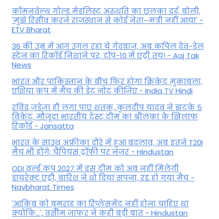
कॉमनवेल्थ गोल्ड मे​डलिस्ट अरुंधति का छलका दर्द, बोली,
'मुझे रिसीव करने राजस्थान से कोई नेता–मंत्री नहीं आया' -
ETV Bharat
36 की उम्र में आग उगल रहा ये गेंदबाज, अब कपिल देव-डेल
स्टेन का रिकॉर्ड निशाने पर, टॉप-10 में एंट्री तय! - Aaj Tak
News
भारत और पाकिस्तान के बीच फिर होगा क्रिकेट मुकाबला,
एशिया कप में मैच की डेट नोट कीजिए - India TV Hindi
रविंद्र जडेजा ही लगा पाए शतक, कुलदीप यादव ने झटके 5
विकेट, मौजूदा भारतीय टेस्ट टीम का श्रीलंका के खिलाफ
रिकॉर्ड - Jansatta
भारत के साउथ अफ्रीका दौरे में हुआ बदलाव, अब इतने T20I
मैच भी होंगे; चैंपियंस ट्रॉफी पर नजर - Hindustan
ODI वर्ल्ड कप 2027 में इस टीम को अब नहीं मिलेगी
डायरेक्ट एंट्री, बारिश ने धो दिया सपना, रद्द हो गया मैच -
Navbharat Times
'आकिब को बुमराह का रिप्लेसमेंट नहीं होना चाहिए था
क्योंकि...', वसीम जाफर ने कही बड़ी बात - Hindustan