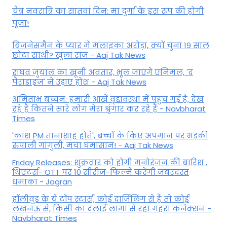
चैत्र नवरात्रि का सातवां दिन: मां दुर्गा के इस रूप की होगी
पूजा!
बिजनेसमैन के प्यार में मलाइका अरोड़ा, क्यों चुना 19 साल
छोटा साथी? खुला राज - Aaj Tak News
राघव जुयाल का खूनी अवतार, भूल जाएंगे एनिमल, 'द
पैराडाइज' ने उड़ाए होश - Aaj Tak News
अमिताभ बच्चन: हमारी आंखें वृद्दावस्था में पहुंच गई हैं, देख
रहे हैं कितने सारे लोग मेरा श्रृंगार कर रहे हैं - Navbharat
Times
'काश PM तानाशाह होते', बच्चों के किए अपमान पर भड़कीं
रुपाली गांगुली, मचा घमासान! - Aaj Tak News
Friday Releases: शुक्रवार को होगी मनोरंजन की बारिश ,
थिएटर्स- OTT पर 10 सीरीज-फिल्में करेंगी जबरदस्त
धमाका - Jagran
हॉलीवुड के ये टॉप स्टार्स, कोई दार्जिलिंग से हैं तो कोई
लखनऊ से, किसी का दलाई लामा से रहा गहरा कनेक्शन -
Navbharat Times