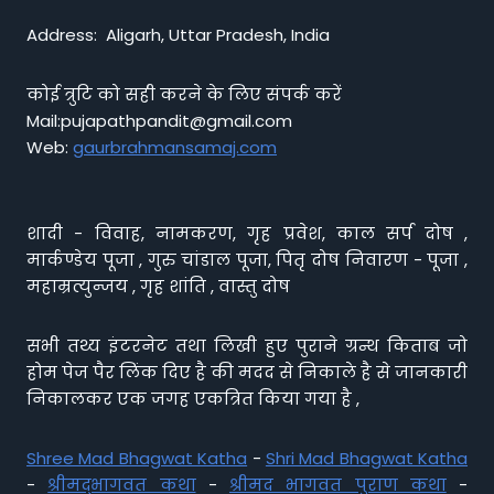
Address: Aligarh, Uttar Pradesh, India
कोई त्रुटि को सही करने के लिए संपर्क करें
Mail:pujapathpandit@gmail.com
Web:
gaurbrahmansamaj.com
शादी - विवाह, नामकरण, गृह प्रवेश, काल सर्प दोष ,
मार्कण्डेय पूजा , गुरु चांडाल पूजा, पितृ दोष निवारण - पूजा ,
महाम्रत्युन्जय , गृह शांति , वास्तु दोष
सभी तथ्य इंटरनेट तथा लिखी हुए पुराने ग्रन्थ किताब जो
होम पेज पैर लिंक दिए है की मदद से निकाले है से जानकारी
निकालकर एक जगह एकत्रित किया गया है ,
Shree Mad Bhagwat Katha
-
Shri Mad Bhagwat Katha
-
श्रीमद्भागवत कथा
-
श्रीमद भागवत पुराण कथा
-