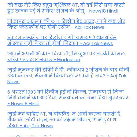
'वो वक्त मेरे लिए बहुत मुश्किल था', वो दर्द जिसे बयां करते
हुए छलक पड़े थे राकेश रोशन के आंसू - News18 Hindi
'मैं वापस आऊंगा' की OTT रिलीज डेट आउट, जानें कब और
किस प्लेटफॉर्म पर होगी स्ट्रीम - Aaj Tak News
50 हजार स्क्रीन पर रिलीज होगी 'रामायण'! CM बोले-
ऑस्कर नहीं मिला तो होगी निराशा - Aaj Tak News
'आपने अपनी औकात दिखा दी', निरहुआ पर भड़कीं काजल,
चरित्र पर उठाए सवाल - Hindustan
'मुझे मुनव्वर की ट्रॉफी दे दी', लॉकअप 2 जीतने के बाद बोलीं
श्रेया कालरा, मेकर्स ने किया ब्लंडर! क्या है सच? - Aaj Tak
News
6 अगस्त 1993 को रिलीज हुई वो फिल्म, रामायण से मिला
जिसे बनाने का आइडिया, संजय दत्त को बना दिया सुपरस्टार
- News18 Hindi
'मुझे मर्द चाहिए था', न बॉयफ्रेंड-न शादी करना चाहती हैं
सैफ की छोटी बहन, 50 की उम्र में सिंगल, 19 में टूटा था
रिश्ता - Aaj Tak News