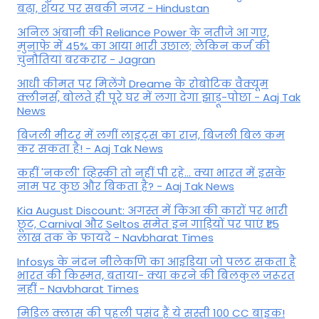
बढ़ा, शेयर पर सबकी नजर - Hindustan
अनिल अंबानी की Reliance Power के नतीजे आ गए,
मुनाफे में 45% का आया भारी उछाल; लेकिन कर्ज की
चुनौतियां बरकरार - Jagran
आधी कीमत पर मिलेंगे Dreame के रोबोटिक वैक्यूम
क्लीनर्स, बोलते ही पूरे घर में लगा देगा झाड़ू-पोछा - Aaj Tak
News
बिजली मीटर में लगीं लाइट्स का राज़, बिजली बिल कम
कर सकता है! - Aaj Tak News
कहीं 'नकली' व्हिस्की तो नहीं पी रहे... क्या भारत में इसके
नाम पर कुछ और बिकता है? - Aaj Tak News
Kia August Discount: अगस्त में किआ की कारों पर भारी
छूट, Carnival और Seltos समेत इन गाड़ियों पर पाएं ₹1.5
लाख तक के फायदे - Navbharat Times
Infosys के नंदन नीलेकणि का आइडिया जो पलट सकता है
भारत की किस्मत, बताया- क्या करने की बिलकुल जरूरत
नहीं - Navbharat Times
मिडिल क्लास की पहली पसंद हैं ये सस्ती 100 CC बाइक!