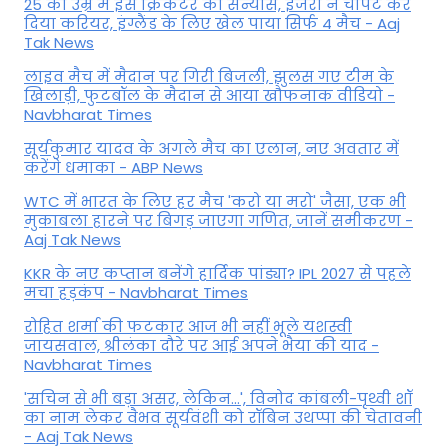
25 की उम्र में इस क्रिकेटर का संन्यास, इंजरी ने चौपट कर
दिया करियर, इंग्लैंड के लिए खेल पाया सिर्फ 4 मैच - Aaj
Tak News
लाइव मैच में मैदान पर गिरी बिजली, झुलस गए टीम के
खिलाड़ी, फुटबॉल के मैदान से आया खौफनाक वीडियो -
Navbharat Times
सूर्यकुमार यादव के अगले मैच का एलान, नए अवतार में
करेंगे धमाका - ABP News
WTC में भारत के लिए हर मैच 'करो या मरो' जैसा, एक भी
मुकाबला हारने पर बिगड़ जाएगा गण‍ित, जानें समीकरण -
Aaj Tak News
KKR के नए कप्तान बनेंगे हार्दिक पांड्या? IPL 2027 से पहले
मचा हड़कंप - Navbharat Times
रोहित शर्मा की फटकार आज भी नहीं भूले यशस्वी
जायसवाल, श्रीलंका दौरे पर आई अपने भैया की याद -
Navbharat Times
'सचिन से भी बड़ा असर, लेकिन...', व‍िनोद कांबली-पृथ्वी शॉ
का नाम लेकर वैभव सूर्यवंशी को रॉबिन उथप्पा की चेतावनी
- Aaj Tak News