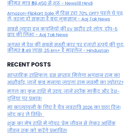
कीमत मात्र ₹58,450 से शुरू - News18 Hindi
Amazon-Flipkart Sale में दिख रहा 70% OFF? पहले ये पढ़
लें, वरना हो सकता है बड़ा नुकसान - Aaj Tak News
सबसे ज्यादा इन कंपनियों की EV खरीद रहे लोग, टॉप-5
ब्रांड की लिस्ट - Aaj Tak News
अगस्त में देश की सबसे सस्ती कार पर हजारों रुपये की छूट,
कीमत ₹3.49 लाख; 25 km+ है माइलेज - Hindustan
RECENT POSTS
साप्ताहिक राशिफल: इस सप्ताह मिलेगा भगवान राम का
आशीर्वाद, जानें कब मनाया जाएगा राम नवमी का त्योहार?
मंगल का कुंभ राशि में उदय: जानें स्‍टॉक मार्केट और देश-
दुनिया पर प्रभाव!
मां कात्‍यायनी के लिए है चैत्र नवरात्रि 2026 का छठा दिन!
नोट कर लें तिथि!
शुक्र का मेष राशि में गोचर: प्रेम जीवन से लेकर आर्थिक
जीवन तक को करेंगे प्रभावित!