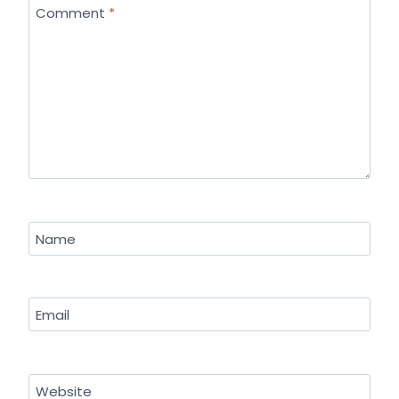
Comment
*
Name
Email
Website