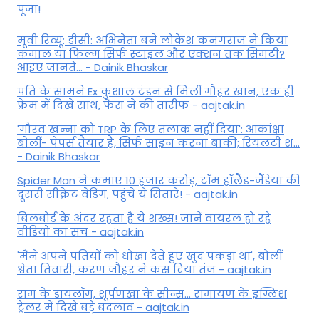
पूजा!
मूवी रिव्यू: डीसी: अभिनेता बने लोकेश कनगराज ने किया
कमाल या फिल्म सिर्फ स्टाइल और एक्शन तक सिमटी?
आइए जानते... - Dainik Bhaskar
पति के सामने Ex कुशाल टंडन से मिलीं गौहर खान, एक ही
फ्रेम में दिखे साथ, फैंस ने की तारीफ - aajtak.in
'गौरव खन्ना को TRP के लिए तलाक नहीं दिया': आकांक्षा
बोलीं- पेपर्स तैयार हैं, सिर्फ साइन करना बाकी; रियलटी श...
- Dainik Bhaskar
Spider Man ने कमाए 10 हजार करोड़, टॉम हॉलैेंड-जैंडेया की
दूसरी सीक्रेट वेडिंग, पहुंचे ये सितारे! - aajtak.in
बिलबोर्ड के अंदर रहता है ये शख्स! जानें वायरल हो रहे
वीडियो का सच - aajtak.in
'मैंने अपने पतियों को धोखा देते हुए खुद पकड़ा था', बोलीं
श्वेता तिवारी, करण जौहर ने कस दिया तंज - aajtak.in
राम के डायलॉग, शूर्पणखा के सीन्स... रामायण के इंग्लिश
ट्रेलर में दिखे बड़े बदलाव - aajtak.in