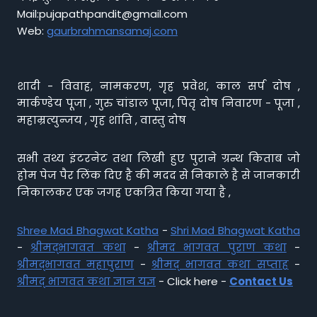
Mail:pujapathpandit@gmail.com
Web:
gaurbrahmansamaj.com
शादी - विवाह, नामकरण, गृह प्रवेश, काल सर्प दोष ,
मार्कण्डेय पूजा , गुरु चांडाल पूजा, पितृ दोष निवारण - पूजा ,
महाम्रत्युन्जय , गृह शांति , वास्तु दोष
सभी तथ्य इंटरनेट तथा लिखी हुए पुराने ग्रन्थ किताब जो
होम पेज पैर लिंक दिए है की मदद से निकाले है से जानकारी
निकालकर एक जगह एकत्रित किया गया है ,
Shree Mad Bhagwat Katha
-
Shri Mad Bhagwat Katha
-
श्रीमद्भागवत कथा
-
श्रीमद भागवत पुराण कथा
-
श्रीमद्भागवत महापुराण
-
श्रीमद् भागवत कथा सप्ताह
-
श्रीमद् भागवत कथा ज्ञान यज्ञ
- Click here -
Contact Us