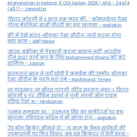
Afghanistan in Ireland, 5 ODI Series, 2026 | AFG - 244/4
(40.1) - Jansatta
'विराट कोहली ने 3 साल तक मदद की...', कॉमनवेल्थ गेम्स
गोल्ड मेडलिस्ट साक्षी चौधरी का बड़ा खुलासा - aajtak.in
फ्री में देखें भारत-श्रीलंका टेस्ट सीरीज, जानें करना होगा
क्या काम - ABP News
'साउथ अफ्रीका में गेंदबाजी करना आसान नहीं', भारतीय
टीम 2027 वर्ल्‍ड कप के लिए Mohammed Shami को करे
शामिल! - Jagran
सरफराज खान ने नहीं छोड़ी है कमबैक की उम्मीद, श्रीलंका
टेस्ट सीरीज के पहले भरा दम - Navbharat Times
ना गावस्कर, ना सौरव गांगुली, वीरेंद्र सहवाग नंबर-1, विराट
कोहली 5 पर, रॉबिन उथप्पा ने चुनी अपनी ऑल टाइम
इंडिया टेस्ट XI - Hindustan
'दुश्मन समझता था...', हरभजन सिंह का कमेंटेटर्स पर बड़ा
खुलासा, रव‍िचंद्रन अश्विन ने भी खोला राज - aajtak.in
'रेड बॉल क्रिकेट सीखने दो...', 15 साल के वैभव सूर्यवंशी की
उपकप्तानी पर फ‍िर व‍िवाद, अब इस क्रिकेटर ने छेड़ी बहस -