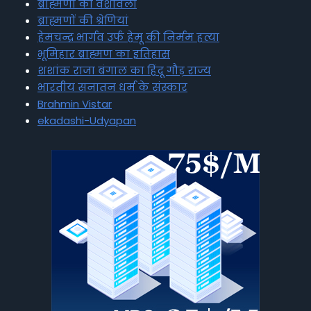
ब्राह्मणों की वंशावली
ब्राह्मणों की श्रेणियां
हेमचन्द्र भार्गव उर्फ हेमू की निर्मम हत्या
भूमिहार ब्राह्मण का इतिहास
शशांक राजा बंगाल का हिंदू गौड़ राज्य
भारतीय सनातन धर्म के संस्कार
Brahmin Vistar
ekadashi-Udyapan