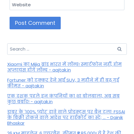
Website
Search
for:
Xiaomi का Mijia ब्रांड भारत में लॉन्च! स्मार्टफोन नहीं, होम
अप्लायंस होंगे लॉन्च - aajtak.in
Fortuner को टक्कर देने आई SUV, 3 महीने में ही बढ़ गई
कीमत - aajtak.in
एक दशक पहले इन कंपनियों का था बोलबाला, अब सब
कुछ बर्बाद! - aajtak.in
डाबर के '100% प्योर' दावे वाले प्रोडक्ट्स पर बैन टला: FSSAI
के बिक्री रोकने वाले आदेश पर हाईकोर्ट का स्टे; ... - Dainik
Bhaskar
26 KM माइलेज, 6 एयरबैग...कीमत ₹8,85,000! ये है देश की