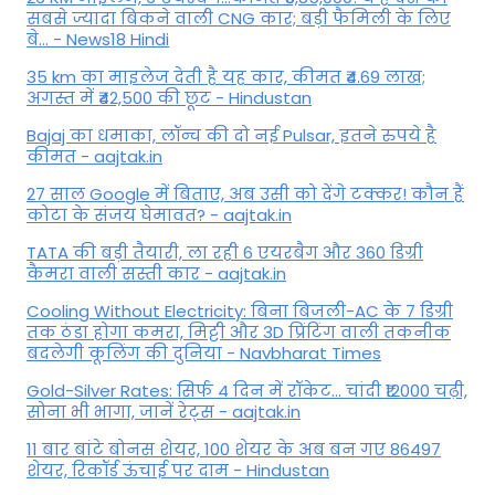
सबसे ज्यादा बिकने वाली CNG कार; बड़ी फैमिली के लिए
बे... - News18 Hindi
35 km का माइलेज देती है यह कार, कीमत ₹4.69 लाख;
अगस्त में ₹42,500 की छूट - Hindustan
Bajaj का धमाका, लॉन्च की दो नई Pulsar, इतने रुपये है
कीमत - aajtak.in
27 साल Google में बिताए, अब उसी को देंगे टक्कर! कौन हैं
कोटा के संजय घेमावत? - aajtak.in
TATA की बड़ी तैयारी, ला रही 6 एयरबैग और 360 डिग्री
कैमरा वाली सस्ती कार - aajtak.in
Cooling Without Electricity: बिना बिजली-AC के 7 डिग्री
तक ठंडा होगा कमरा, मिट्टी और 3D प्रिंटिंग वाली तकनीक
बदलेगी कूलिंग की दुनिया - Navbharat Times
Gold-Silver Rates: सिर्फ 4 दिन में रॉकेट... चांदी ₹12000 चढ़ी,
सोना भी भागा, जानें रेट्स - aajtak.in
11 बार बांटे बोनस शेयर, 100 शेयर के अब बन गए 86497
शेयर, रिकॉर्ड ऊंचाई पर दाम - Hindustan