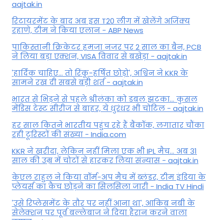
aajtak.in
रिटायरमेंट के बाद अब इस T20 लीग में खेलेंगे अजिंक्य
रहाणे, टीम ने किया एलान - ABP News
पाकिस्तानी क्रिकेटर हमजा नजर पर 2 साल का बैन, PCB
ने ल‍िया बड़ा एक्शन, VISA व‍िवाद से बखेड़ा - aajtak.in
'हार्दिक चाहिए... तो रिंकू-हर्षित छोड़ो', अश्विन ने KKR के
सामने रख दी सबसे बड़ी शर्त - aajtak.in
भारत से भिड़ने से पहले श्रीलंका को डबल झटका... कुसल
मेंडिस टेस्ट सीरीज से बाहर, ये धुरंधर भी चोटिल - aajtak.in
हर साल कितने भारतीय पहुंच रहे हैं बैंकॉक, लगातार चौंका
रही टूरिस्टों की संख्या - India.com
KKR ने खरीदा, लेकिन नहीं मिला एक भी IPL मैच... अब 31
साल की उम्र में चोटों से हारकर लिया संन्यास - aajtak.in
केएल राहुल ने किया वॉर्म-अप मैच में ब्लंडर, टीम इंडिया के
प्लेयर्स का कैच छोड़ने का सिलसिला जारी - India TV Hindi
'उसे रिप्लेसमेंट के तौर पर नहीं आना था', आकिब नबी के
सेलेक्शन पर पूर्व बल्लेबाज ने दिया हैरान करने वाला