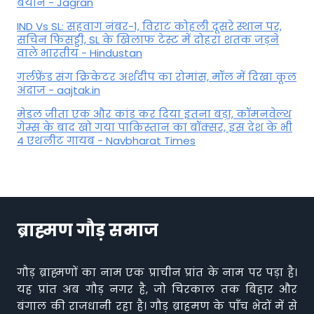
बयान - Jagran
IND Vs SL: सहवाग नंबर-1, विराट कोहली दूसरे स्थान पर,
सचिन फिसड्डी, SL के खिलाफ टेस्ट में दोहरा शतक जड़ने
वाले भारतीय - Hindustan
गर्लफ्रेंड संग क्रिकेटर अर्शदीप का रोमांस, मॉल में द‍िखा कूल
अंदाज - aajtak.in
मेडल जीता एक और कांड कर दिया इतना बड़ा, कॉमनवेल्थ
गेम्स के बाद खो गया पाकिस्तान का बॉक्सर, इस देश के भी
4 एथलीट गायब - Navbharat Times
ब्राह्मण गौड़ समाज
गौड़ ब्राह्मणों का नाम एक प्राचीन प्रांत के नाम पर पड़ा है।
यह प्रांत अब गौड़ नगर है, जो चिरकाल तक बिहार और
बंगाल की राजधानी रहा है। गौड़ ब्राहमण के पाँच भेदों में से