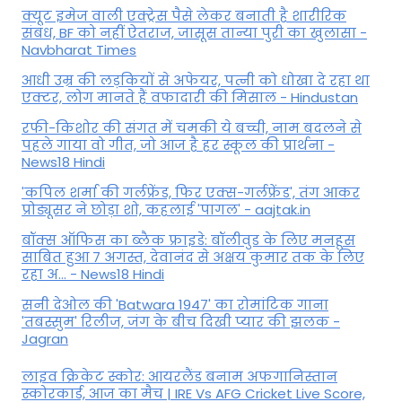
क्यूट इमेज वाली एक्ट्रेस पैसे लेकर बनाती है शारीरिक
संबंध, BF को नहीं ऐतराज, जासूस तान्‍या पुरी का खुलासा -
Navbharat Times
आधी उम्र की लड़कियों से अफेयर, पत्नी को धोखा दे रहा था
एक्टर, लोग मानते हैं वफादारी की मिसाल - Hindustan
रफी-किशोर की संगत में चमकी ये बच्ची, नाम बदलने से
पहले गाया वो गीत, जो आज है हर स्कूल की प्रार्थना -
News18 Hindi
'कपिल शर्मा की गर्लफ्रेंड, फिर एक्स-गर्लफ्रेंड', तंग आकर
प्रोड्यूसर ने छोड़ा शो, कहलाई 'पागल' - aajtak.in
बॉक्स ऑफिस का ब्लैक फ्राइडे: बॉलीवुड के लिए मनहूस
साबित हुआ 7 अगस्त, देवानंद से अक्षय कुमार तक के लिए
रहा अ... - News18 Hindi
सनी देओल की 'Batwara 1947' का रोमांटिक गाना
'तबस्सुम' रिलीज, जंग के बीच दिखी प्यार की झलक -
Jagran
लाइव क्रिकेट स्कोर: आयरलैंड बनाम अफगानिस्तान
स्कोरकार्ड, आज का मैच | IRE Vs AFG Cricket Live Score,