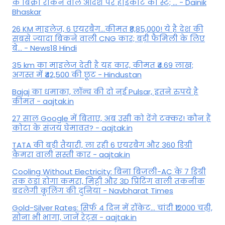
के बिक्री रोकने वाले आदेश पर हाईकोर्ट का स्टे; ... - Dainik
Bhaskar
26 KM माइलेज, 6 एयरबैग...कीमत ₹8,85,000! ये है देश की
सबसे ज्यादा बिकने वाली CNG कार; बड़ी फैमिली के लिए
बे... - News18 Hindi
35 km का माइलेज देती है यह कार, कीमत ₹4.69 लाख;
अगस्त में ₹42,500 की छूट - Hindustan
Bajaj का धमाका, लॉन्च की दो नई Pulsar, इतने रुपये है
कीमत - aajtak.in
27 साल Google में बिताए, अब उसी को देंगे टक्कर! कौन हैं
कोटा के संजय घेमावत? - aajtak.in
TATA की बड़ी तैयारी, ला रही 6 एयरबैग और 360 डिग्री
कैमरा वाली सस्ती कार - aajtak.in
Cooling Without Electricity: बिना बिजली-AC के 7 डिग्री
तक ठंडा होगा कमरा, मिट्टी और 3D प्रिंटिंग वाली तकनीक
बदलेगी कूलिंग की दुनिया - Navbharat Times
Gold-Silver Rates: सिर्फ 4 दिन में रॉकेट... चांदी ₹12000 चढ़ी,
सोना भी भागा, जानें रेट्स - aajtak.in