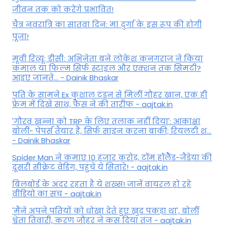
जीवन तक को करेंगे प्रभावित!
चैत्र नवरात्रि का सातवां दिन: मां दुर्गा के इस रूप की होगी
पूजा!
मूवी रिव्यू: डीसी: अभिनेता बने लोकेश कनगराज ने किया
कमाल या फिल्म सिर्फ स्टाइल और एक्शन तक सिमटी?
आइए जानते... - Dainik Bhaskar
पति के सामने Ex कुशाल टंडन से मिलीं गौहर खान, एक ही
फ्रेम में दिखे साथ, फैंस ने की तारीफ - aajtak.in
'गौरव खन्ना को TRP के लिए तलाक नहीं दिया': आकांक्षा
बोलीं- पेपर्स तैयार हैं, सिर्फ साइन करना बाकी; रियलटी श...
- Dainik Bhaskar
Spider Man ने कमाए 10 हजार करोड़, टॉम हॉलैेंड-जैंडेया की
दूसरी सीक्रेट वेडिंग, पहुंचे ये सितारे! - aajtak.in
बिलबोर्ड के अंदर रहता है ये शख्स! जानें वायरल हो रहे
वीडियो का सच - aajtak.in
'मैंने अपने पतियों को धोखा देते हुए खुद पकड़ा था', बोलीं
श्वेता तिवारी, करण जौहर ने कस दिया तंज - aajtak.in