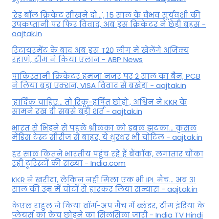
'रेड बॉल क्रिकेट सीखने दो...', 15 साल के वैभव सूर्यवंशी की
उपकप्तानी पर फ‍िर व‍िवाद, अब इस क्रिकेटर ने छेड़ी बहस -
aajtak.in
रिटायरमेंट के बाद अब इस T20 लीग में खेलेंगे अजिंक्य
रहाणे, टीम ने किया एलान - ABP News
पाकिस्तानी क्रिकेटर हमजा नजर पर 2 साल का बैन, PCB
ने ल‍िया बड़ा एक्शन, VISA व‍िवाद से बखेड़ा - aajtak.in
'हार्दिक चाहिए... तो रिंकू-हर्षित छोड़ो', अश्विन ने KKR के
सामने रख दी सबसे बड़ी शर्त - aajtak.in
भारत से भिड़ने से पहले श्रीलंका को डबल झटका... कुसल
मेंडिस टेस्ट सीरीज से बाहर, ये धुरंधर भी चोटिल - aajtak.in
हर साल कितने भारतीय पहुंच रहे हैं बैंकॉक, लगातार चौंका
रही टूरिस्टों की संख्या - India.com
KKR ने खरीदा, लेकिन नहीं मिला एक भी IPL मैच... अब 31
साल की उम्र में चोटों से हारकर लिया संन्यास - aajtak.in
केएल राहुल ने किया वॉर्म-अप मैच में ब्लंडर, टीम इंडिया के
प्लेयर्स का कैच छोड़ने का सिलसिला जारी - India TV Hindi