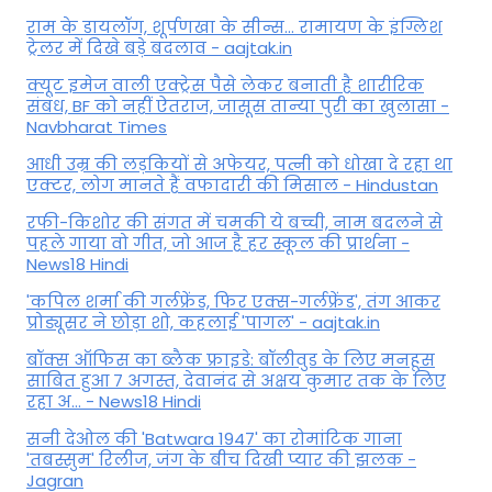
राम के डायलॉग, शूर्पणखा के सीन्स... रामायण के इंग्लिश
ट्रेलर में दिखे बड़े बदलाव - aajtak.in
क्यूट इमेज वाली एक्ट्रेस पैसे लेकर बनाती है शारीरिक
संबंध, BF को नहीं ऐतराज, जासूस तान्‍या पुरी का खुलासा -
Navbharat Times
आधी उम्र की लड़कियों से अफेयर, पत्नी को धोखा दे रहा था
एक्टर, लोग मानते हैं वफादारी की मिसाल - Hindustan
रफी-किशोर की संगत में चमकी ये बच्ची, नाम बदलने से
पहले गाया वो गीत, जो आज है हर स्कूल की प्रार्थना -
News18 Hindi
'कपिल शर्मा की गर्लफ्रेंड, फिर एक्स-गर्लफ्रेंड', तंग आकर
प्रोड्यूसर ने छोड़ा शो, कहलाई 'पागल' - aajtak.in
बॉक्स ऑफिस का ब्लैक फ्राइडे: बॉलीवुड के लिए मनहूस
साबित हुआ 7 अगस्त, देवानंद से अक्षय कुमार तक के लिए
रहा अ... - News18 Hindi
सनी देओल की 'Batwara 1947' का रोमांटिक गाना
'तबस्सुम' रिलीज, जंग के बीच दिखी प्यार की झलक -
Jagran