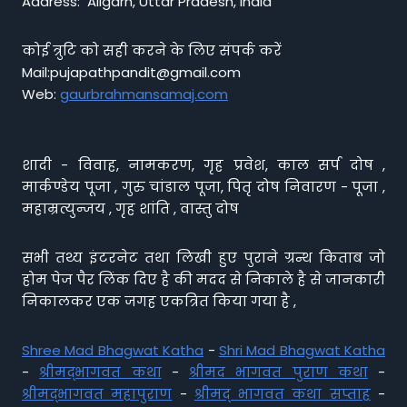
Address: Aligarh, Uttar Pradesh, India
कोई त्रुटि को सही करने के लिए संपर्क करें
Mail:pujapathpandit@gmail.com
Web:
gaurbrahmansamaj.com
शादी - विवाह, नामकरण, गृह प्रवेश, काल सर्प दोष ,
मार्कण्डेय पूजा , गुरु चांडाल पूजा, पितृ दोष निवारण - पूजा ,
महाम्रत्युन्जय , गृह शांति , वास्तु दोष
सभी तथ्य इंटरनेट तथा लिखी हुए पुराने ग्रन्थ किताब जो
होम पेज पैर लिंक दिए है की मदद से निकाले है से जानकारी
निकालकर एक जगह एकत्रित किया गया है ,
Shree Mad Bhagwat Katha
-
Shri Mad Bhagwat Katha
-
श्रीमद्भागवत कथा
-
श्रीमद भागवत पुराण कथा
-
श्रीमद्भागवत महापुराण
-
श्रीमद् भागवत कथा सप्ताह
-