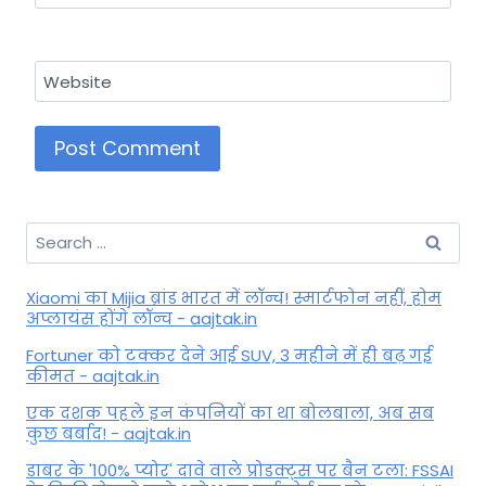
Website
Search
for:
Xiaomi का Mijia ब्रांड भारत में लॉन्च! स्मार्टफोन नहीं, होम
अप्लायंस होंगे लॉन्च - aajtak.in
Fortuner को टक्कर देने आई SUV, 3 महीने में ही बढ़ गई
कीमत - aajtak.in
एक दशक पहले इन कंपनियों का था बोलबाला, अब सब
कुछ बर्बाद! - aajtak.in
डाबर के '100% प्योर' दावे वाले प्रोडक्ट्स पर बैन टला: FSSAI