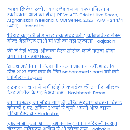
लाइव क्रिकेट स्कोर: आयरलैंड बनाम अफगानिस्तान
स्कोरकार्ड, आज का मैच | IRE Vs AFG Cricket Live Score,
Afghanistan in Ireland, 5 ODI Series, 2026 | AFG - 244/4
(40.1) - Jansatta
'विराट कोहली ने 3 साल तक मदद की...', कॉमनवेल्थ गेम्स
गोल्ड मेडलिस्ट साक्षी चौधरी का बड़ा खुलासा - aajtak.in
फ्री में देखें भारत-श्रीलंका टेस्ट सीरीज, जानें करना होगा
क्या काम - ABP News
'साउथ अफ्रीका में गेंदबाजी करना आसान नहीं', भारतीय
टीम 2027 वर्ल्‍ड कप के लिए Mohammed Shami को करे
शामिल! - Jagran
सरफराज खान ने नहीं छोड़ी है कमबैक की उम्मीद, श्रीलंका
टेस्ट सीरीज के पहले भरा दम - Navbharat Times
ना गावस्कर, ना सौरव गांगुली, वीरेंद्र सहवाग नंबर-1, विराट
कोहली 5 पर, रॉबिन उथप्पा ने चुनी अपनी ऑल टाइम
इंडिया टेस्ट XI - Hindustan
'दुश्मन समझता था...', हरभजन सिंह का कमेंटेटर्स पर बड़ा
खुलासा, रव‍िचंद्रन अश्विन ने भी खोला राज - aajtak.in