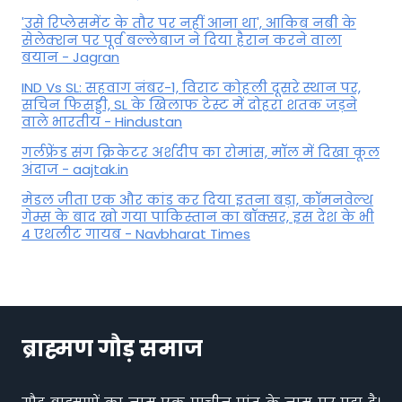
'उसे रिप्लेसमेंट के तौर पर नहीं आना था', आकिब नबी के
सेलेक्शन पर पूर्व बल्लेबाज ने दिया हैरान करने वाला
बयान - Jagran
IND Vs SL: सहवाग नंबर-1, विराट कोहली दूसरे स्थान पर,
सचिन फिसड्डी, SL के खिलाफ टेस्ट में दोहरा शतक जड़ने
वाले भारतीय - Hindustan
गर्लफ्रेंड संग क्रिकेटर अर्शदीप का रोमांस, मॉल में द‍िखा कूल
अंदाज - aajtak.in
मेडल जीता एक और कांड कर दिया इतना बड़ा, कॉमनवेल्थ
गेम्स के बाद खो गया पाकिस्तान का बॉक्सर, इस देश के भी
4 एथलीट गायब - Navbharat Times
ब्राह्मण गौड़ समाज