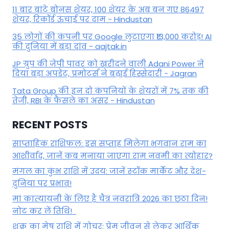
11 बार बांटे बोनस शेयर, 100 शेयर के अब बन गए 86497
शेयर, रिकॉर्ड ऊंचाई पर दाम - Hindustan
35 लोगों की कंपनी पर Google लुटाएगा ₹13,000 करोड़! AI
की दुनिया में बड़ा दांव - aajtak.in
JP ग्रुप की जेपी पावर को खरीदने वाली Adani Power ने
दिया बड़ा अपडेट, प्रमोटर्स ने बढ़ाई हिस्सेदारी - Jagran
Tata Group की इन दो कंपनियों के शेयरों में 7% तक की
तेजी, RBI के फैसले का असर - Hindustan
RECENT POSTS
साप्ताहिक राशिफल: इस सप्ताह मिलेगा भगवान राम का
आशीर्वाद, जानें कब मनाया जाएगा राम नवमी का त्योहार?
मंगल का कुंभ राशि में उदय: जानें स्‍टॉक मार्केट और देश-
दुनिया पर प्रभाव!
मां कात्‍यायनी के लिए है चैत्र नवरात्रि 2026 का छठा दिन!
नोट कर लें तिथि!
शुक्र का मेष राशि में गोचर: प्रेम जीवन से लेकर आर्थिक