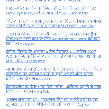
KMPH की रफ्तार से मचाया तहलका - AajTak
भारत-श्रीलंका मैच के लिए नहीं लगेगा टिकट, फ्री में देख
सकेंगे मुकाबला; बोर्ड ने किया ऐलान - Hindustan
'विराट कोहली ने 3 साल तक मदद की...', कॉमनवेल्थ गेम्स
गोल्ड मेडलिस्ट साक्षी चौधरी का बड़ा खुलासा - AajTak
'साउथ अफ्रीका में गेंदबाजी करना आसान नहीं', भारतीय
टीम 2027 वर्ल्‍ड कप के लिए Mohammed Shami को करे
शामिल! - Jagran
रोहित-विराट के अलावा 4 तेज गेंदबाज, NO जडेजा; 2027
WC के लिए पूर्व क्रिकेटर की बनाई टीम पर आकाश चोपड़ा
ने दी रेटिंग - Hindustan
ना गावस्कर, ना सौरव गांगुली, वीरेंद्र सहवाग नंबर-1, विराट
कोहली 5 पर, रॉबिन उथप्पा ने चुनी अपनी ऑल टाइम
इंडिया टेस्ट XI - Hindustan
रिटायरमेंट के दिन आया ऐसा फोन... अजिंक्य रहाणे ने बना
लिया नया प्लान - AajTak
'दुश्मन समझता था...', हरभजन सिंह का कमेंटेटर्स पर बड़ा
खुलासा, रव‍िचंद्रन अश्विन ने भी खोला राज - AajTak