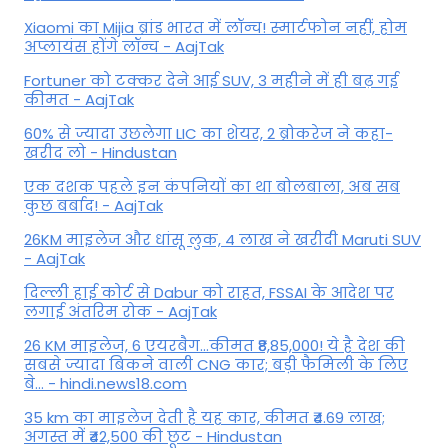
Xiaomi का Mijia ब्रांड भारत में लॉन्च! स्मार्टफोन नहीं, होम
अप्लायंस होंगे लॉन्च - AajTak
Fortuner को टक्कर देने आई SUV, 3 महीने में ही बढ़ गई
कीमत - AajTak
60% से ज्यादा उछलेगा LIC का शेयर, 2 ब्रोकरेज ने कहा-
खरीद लो - Hindustan
एक दशक पहले इन कंपनियों का था बोलबाला, अब सब
कुछ बर्बाद! - AajTak
26KM माइलेज और धांसू लुक, 4 लाख ने खरीदी Maruti SUV
- AajTak
दिल्ली हाई कोर्ट से Dabur को राहत, FSSAI के आदेश पर
लगाई अंतरिम रोक - AajTak
26 KM माइलेज, 6 एयरबैग...कीमत ₹8,85,000! ये है देश की
सबसे ज्यादा बिकने वाली CNG कार; बड़ी फैमिली के लिए
बे... - hindi.news18.com
35 km का माइलेज देती है यह कार, कीमत ₹4.69 लाख;
अगस्त में ₹42,500 की छूट - Hindustan