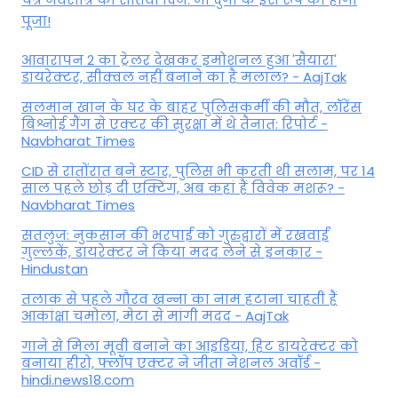
पूजा!
आवारापन 2 का ट्रेलर देखकर इमोशनल हुआ 'सैयारा'
डायरेक्टर, सीक्वल नहीं बनाने का है मलाल? - AajTak
सलमान खान के घर के बाहर पुलिसकर्मी की मौत, लॉरेंस
बिश्नोई गैंग से एक्टर की सुरक्षा में थे तैनात: रिपोर्ट -
Navbharat Times
CID से रातोंरात बने स्टार, पुलिस भी करती थी सलाम, पर 14
साल पहले छोड़ दी एक्टिंग, अब कहां हैं विवेक मशरू? -
Navbharat Times
सतलुज: नुकसान की भरपाई को गुरुद्वारों में रखवाईं
गुल्लकें, डायरेक्टर ने किया मदद लेने से इनकार -
Hindustan
तलाक से पहले गौरव खन्ना का नाम हटाना चाहती हैं
आकांक्षा चमोला, मेटा से मांगी मदद - AajTak
गाने से मिला मूवी बनाने का आइडिया, हिट डायरेक्टर को
बनाया हीरो, फ्लॉप एक्टर ने जीता नेशनल अवॉर्ड -
hindi.news18.com