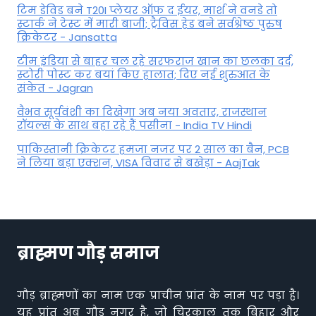
टिम डेविड बने T20I प्लेयर ऑफ द ईयर, मार्श ने वनडे तो
स्टार्क ने टेस्ट में मारी बाजी; ट्रैविस हेड बने सर्वश्रेष्ठ पुरुष
क्रिकेटर - Jansatta
टीम इंडिया से बाहर चल रहे सरफराज खान का छलका दर्द,
स्टोरी पोस्ट कर बयां किए हालात; दिए नई शुरुआत के
संकेत - Jagran
वैभव सूर्यवंशी का दिखेगा अब नया अवतार, राजस्थान
रॉयल्स के साथ बहा रहे हैं पसीना - India TV Hindi
पाकिस्तानी क्रिकेटर हमजा नजर पर 2 साल का बैन, PCB
ने ल‍िया बड़ा एक्शन, VISA व‍िवाद से बखेड़ा - AajTak
ब्राह्मण गौड़ समाज
गौड़ ब्राह्मणों का नाम एक प्राचीन प्रांत के नाम पर पड़ा है।
यह प्रांत अब गौड़ नगर है, जो चिरकाल तक बिहार और