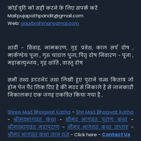
कोई त्रुटि को सही करने के लिए संपर्क करें
Mail:pujapathpandit@gmail.com
Web:
gaurbrahmansamaj.com
शादी - विवाह, नामकरण, गृह प्रवेश, काल सर्प दोष ,
मार्कण्डेय पूजा , गुरु चांडाल पूजा, पितृ दोष निवारण - पूजा ,
महाम्रत्युन्जय , गृह शांति , वास्तु दोष
सभी तथ्य इंटरनेट तथा लिखी हुए पुराने ग्रन्थ किताब जो
होम पेज पैर लिंक दिए है की मदद से निकाले है से जानकारी
निकालकर एक जगह एकत्रित किया गया है ,
Shree Mad Bhagwat Katha
-
Shri Mad Bhagwat Katha
-
श्रीमद्भागवत कथा
-
श्रीमद भागवत पुराण कथा
-
श्रीमद्भागवत महापुराण
-
श्रीमद् भागवत कथा सप्ताह
-
श्रीमद् भागवत कथा ज्ञान यज्ञ
- Click here -
Contact Us