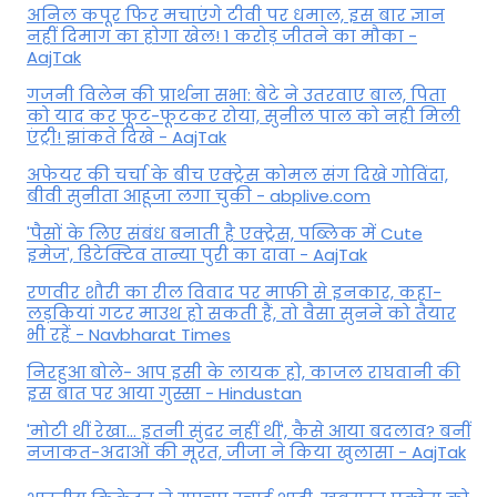
अनिल कपूर फिर मचाएंगे टीवी पर धमाल, इस बार ज्ञान
नहीं दिमाग का होगा खेल! 1 करोड़ जीतने का मौका -
AajTak
गजनी विलेन की प्रार्थना सभा: बेटे ने उतरवाए बाल, पिता
को याद कर फूट-फूटकर रोया, सुनील पाल को नही मिली
एंट्री! झांकते दिखे - AajTak
अफेयर की चर्चा के बीच एक्ट्रेस कोमल संग दिखे गोविंदा,
बीवी सुनीता आहूजा लगा चुकी - abplive.com
'पैसों के लिए संबंध बनाती है एक्ट्रेस, पब्लिक में Cute
इमेज', डिटेक्टिव तान्या पुरी का दावा - AajTak
रणवीर शौरी का रील विवाद पर माफी से इनकार, कहा-
लड़कियां गटर माउथ हो सकती हैं, तो वैसा सुनने को तैयार
भी रहें - Navbharat Times
निरहुआ बोले- आप इसी के लायक हो, काजल राघवानी की
इस बात पर आया गुस्सा - Hindustan
'मोटी थीं रेखा... इतनी सुंदर नहीं थीं', कैसे आया बदलाव? बनीं
नजाकत-अदाओं की मूरत, जीजा ने किया खुलासा - AajTak