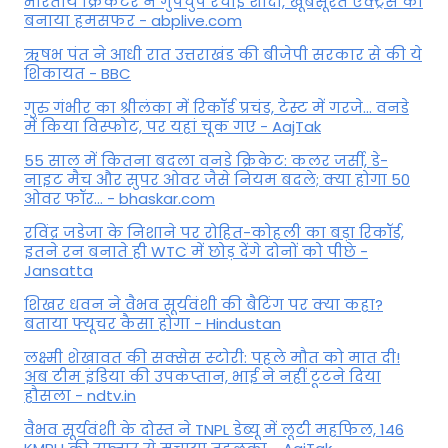
भारतीय क्रिकेटर ने गुपचुप रचाई शादी, खूबसूरत एक्ट्रेस को
बनाया हमसफर - abplive.com
ऋषभ पंत ने आधी रात उत्तराखंड की बीजेपी सरकार से की ये
शिकायत - BBC
गुरु गंभीर का श्रीलंका में र‍िकॉर्ड प्रचंड, टेस्ट में गरजे... वनडे
में किया व‍िस्फोट, पर यहां चूक गए - AajTak
55 साल में कितना बदला वनडे क्रिकेट: कलर जर्सी, डे-
नाइट मैच और सुपर ओवर जैसे नियम बदले; क्या होगा 50
ओवर फॉर... - bhaskar.com
रविंद्र जडेजा के निशाने पर रोहित-कोहली का बड़ा रिकॉर्ड,
इतने रन बनाते ही WTC में छोड़ देंगे दोनों को पीछे -
Jansatta
शिखर धवन ने वैभव सूर्यवंशी की बैटिंग पर क्या कहा?
बताया फ्यूचर कैसा होगा - Hindustan
लक्ष्मी शेखावत की सक्‍सेस स्‍टोरी: पहले मौत को मात दी!
अब टीम इंडिया की उपकप्तान, भाई ने नहीं टूटने दिया
हौसला - ndtv.in
वैभव सूर्यवंशी के दोस्त ने TNPL डेब्यू में लूटी महफिल, 146