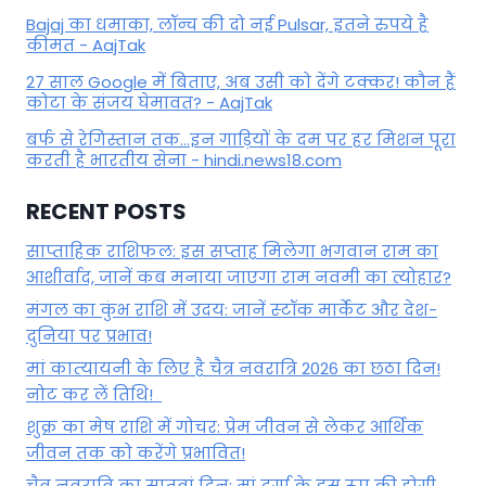
Bajaj का धमाका, लॉन्च की दो नई Pulsar, इतने रुपये है
कीमत - AajTak
27 साल Google में बिताए, अब उसी को देंगे टक्कर! कौन हैं
कोटा के संजय घेमावत? - AajTak
बर्फ से रेगिस्तान तक...इन गाड़ियों के दम पर हर मिशन पूरा
करती है भारतीय सेना - hindi.news18.com
RECENT POSTS
साप्ताहिक राशिफल: इस सप्ताह मिलेगा भगवान राम का
आशीर्वाद, जानें कब मनाया जाएगा राम नवमी का त्योहार?
मंगल का कुंभ राशि में उदय: जानें स्‍टॉक मार्केट और देश-
दुनिया पर प्रभाव!
मां कात्‍यायनी के लिए है चैत्र नवरात्रि 2026 का छठा दिन!
नोट कर लें तिथि!
शुक्र का मेष राशि में गोचर: प्रेम जीवन से लेकर आर्थिक
जीवन तक को करेंगे प्रभावित!
चैत्र नवरात्रि का सातवां दिन: मां दुर्गा के इस रूप की होगी