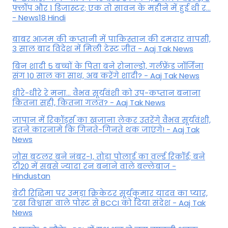
फ्लॉप और 1 डिजास्टर; एक तो सावन के महीने में हुई थी र...
- News18 Hindi
बाबर आजम की कप्तानी में पाकिस्तान की दमदार वापसी,
3 साल बाद विदेश में मिली टेस्ट जीत - Aaj Tak News
बिन शादी 5 बच्चों के पिता बने रोनाल्डो, गर्लफ्रेंड जॉर्जिना
संग 10 साल का साथ, अब करेंगे शादी? - Aaj Tak News
धीरे-धीरे रे मना… वैभव सूर्यवंशी को उप-कप्तान बनाना
कितना सही, कितना गलत? - Aaj Tak News
जापान में रिकॉर्ड्स का खजाना लेकर उतरेंगे वैभव सूर्यवंशी,
इतने कारनामे कि गिनते-गिनते थक जाएंगे! - Aaj Tak
News
जोस बटलर बने नंबर-1, तोड़ा पोलार्ड का वर्ल्ड रिकॉर्ड; बने
टी20 में सबसे ज्यादा रन बनाने वाले बल्लेबाज -
Hindustan
बेटी र‍िद्ध‍िमा पर उमड़ा क्रिकेटर सूर्यकुमार यादव का प्यार,
'रख विश्वास' वाले पोस्ट से BCCI को दिया संदेश - Aaj Tak
News