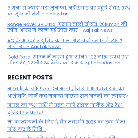
5 गुना से ज्यादा बढ़ा मुनाफा, नई ऊंचाई पर पहुंचे शेयर, 37%
की तूफानी तेजी - Hindustan
Range Rover SV Ultra: मसाज वाली सीट्स, 261Kmph की
स्पीड, भारत में लॉन्च हुई खास कार - Aaj Tak News
AC के आउटडोर यूनिट के पास ग्रिल क्यों लगाते हैं लोग?
जाने सच - Aaj Tak News
Gold Rate: सावन में महंगा हुआ सोना! 1.32 लाख रुपये रहा
गोल्ड रेट, 22 और 24 कैरेट का दाम ये रहा - Hindustan
RECENT POSTS
साप्ताहिक राशिफल: इस सप्ताह मिलेगा भगवान राम का
आशीर्वाद, जानें कब मनाया जाएगा राम नवमी का त्योहार?
मंगल का कुंभ राशि में उदय: जानें स्‍टॉक मार्केट और देश-
दुनिया पर प्रभाव!
मां कात्‍यायनी के लिए है चैत्र नवरात्रि 2026 का छठा दिन!
नोट कर लें तिथि!