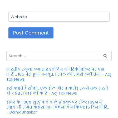
Website
Search
for:
भारतीय रुपया लगातार 9वें दिन अमेरिकी डॉलर पर पड़ा
भारी... 165 पैसे हुआ मजबूत, 1 साल की सबसे लंबी तेजी - Aaj
Tak News
इसे कहते हैं सौदा... एक डील और 4 करोड़ रुपये तक सस्ती
हो गई इस ब्रांड की कारें - Aaj Tak News
डाबर के '100% शुद्ध' दावे वाले प्रोडक्ट पर रोक: FSSAI ने
शहद-घी समेत कई सामान बेचना बैन किया; 15 दिन में रि...
- Dainik Bhaskar