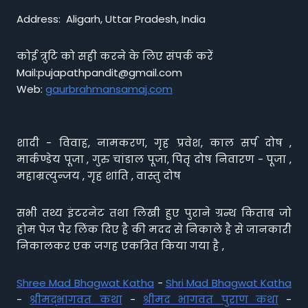
Address: Aligarh, Uttar Pradesh, India
कोई त्रुटि को सही करने के लिए संपर्क करें
Mail:pujapathpandit@gmail.com
Web:
gaurbrahmansamaj.com
शादी - विवाह, नामकरण, गृह प्रवेश, काल सर्प दोष ,
मार्कण्डेय पूजा , गुरु चांडाल पूजा, पितृ दोष निवारण - पूजा ,
महाम्रत्युन्जय , गृह शांति , वास्तु दोष
सभी तथ्य इंटरनेट तथा लिखी हुए पुराने ग्रन्थ किताब जो
होम पेज पैर लिंक दिए है की मदद से निकाले है से जानकारी
निकालकर एक जगह एकत्रित किया गया है ,
Shree Mad Bhagwat Katha
-
Shri Mad Bhagwat Katha
-
श्रीमद्भागवत कथा
-
श्रीमद भागवत पुराण कथा
-