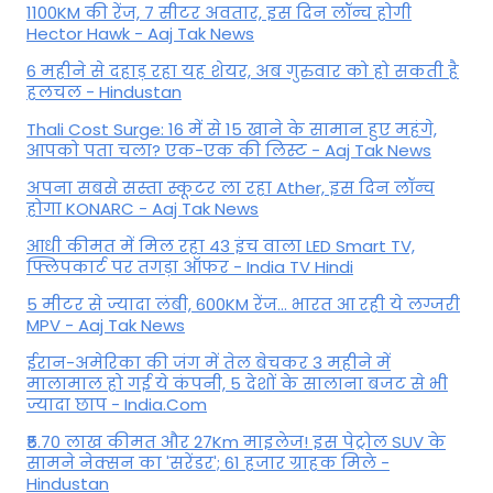
1100KM की रेंज, 7 सीटर अवतार, इस दिन लॉन्च होगी
Hector Hawk - Aaj Tak News
6 महीने से दहाड़ रहा यह शेयर, अब गुरुवार को हो सकती है
हलचल - Hindustan
Thali Cost Surge: 16 में से 15 खाने के सामान हुए महंगे,
आपको पता चला? एक-एक की लिस्ट - Aaj Tak News
अपना सबसे सस्ता स्कूटर ला रहा Ather, इस दिन लॉन्च
होगा KONARC - Aaj Tak News
आधी कीमत में मिल रहा 43 इंच वाला LED Smart TV,
फ्लिपकार्ट पर तगड़ा ऑफर - India TV Hindi
5 मीटर से ज्यादा लंबी, 600KM रेंज... भारत आ रही ये लग्जरी
MPV - Aaj Tak News
ईरान-अमेरिका की जंग में तेल बेचकर 3 महीने में
मालामाल हो गई ये कंपनी, 5 देशों के सालाना बजट से भी
ज्यादा छाप - India.Com
₹5.70 लाख कीमत और 27Km माइलेज! इस पेट्रोल SUV के
सामने नेक्सन का 'सरेंडर'; 61 हजार ग्राहक मिले -
Hindustan