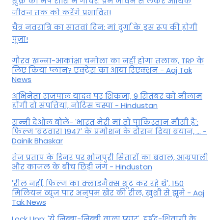
शुक्र का मेष राशि में गोचर: प्रेम जीवन से लेकर आर्थिक
जीवन तक को करेंगे प्रभावित!
चैत्र नवरात्रि का सातवां दिन: मां दुर्गा के इस रूप की होगी
पूजा!
गौरव खन्ना-आकांक्षा चमोला का नहीं होगा तलाक, TRP के
लिए किया प्लान? एक्ट्रेस का आया रिएक्शन - Aaj Tak
News
अभिनेता राजपाल यादव पर शिकंजा, 9 सितंबर को नीलाम
होंगी दो संपत्तियां, नोटिस चस्पा - Hindustan
सन्नी देओल बोले- 'भारत मेरी मां तो पाकिस्तान मौसी है':
फिल्म 'बंटवारा 1947' के प्रमोशन के दौरान दिया बयान, ... -
Dainik Bhaskar
तेज प्रताप के डिनर पर भोजपुरी सितारों का बवाल, आम्रपाली
और काजल के बीच छिड़ी जंग - Hindustan
'रील नहीं, फिल्म का क्लाइमैक्स शूट कर रहे थे', 150
मिलियन व्यूज पार अनुपम खेर की रील, खुशी से झूमे - Aaj
Tak News
Lock Upp: 'ये निब्बा-निब्बी वाला प्यार', हर्षद-शिवांगी के