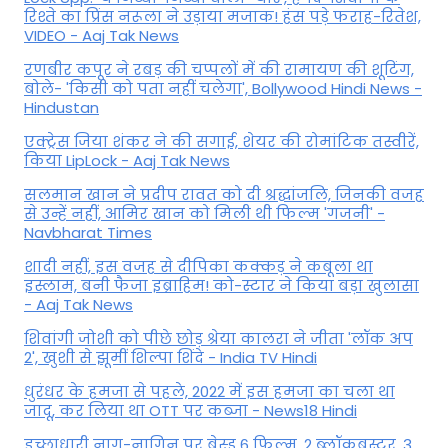
रिश्ते का प्रिंस नरूला ने उड़ाया मजाक! हंस पड़े फराह-रितेश,
VIDEO - Aaj Tak News
रणबीर कपूर ने रबड़ की चप्पलों में की रामायण की शूटिंग,
बोले- 'किसी को पता नहीं चलेगा', Bollywood Hindi News -
Hindustan
एक्ट्रेस जिया शंकर ने की सगाई, शेयर की रोमांटिक तस्वीरें,
किया LipLock - Aaj Tak News
सलमान खान ने प्रदीप रावत को दी श्रद्धांजलि, जिनकी वजह
से उन्हें नहीं, आमिर खान को मिली थी फिल्म 'गजनी' -
Navbharat Times
शादी नहीं, इस वजह से दीपिका कक्कड़ ने कबूला था
इस्लाम, बनी फैजा इब्राहिम! को-स्टार ने किया बड़ा खुलासा
- Aaj Tak News
शिवांगी जोशी को पीछे छोड़ श्रेया कालरा ने जीता 'लॉक अप
2', खुशी से झूमीं शिल्पा शिंदे - India TV Hindi
धुरंधर के हमजा से पहले, 2022 में इस हमजा का चला था
जादू, कर लिया था OTT पर कब्जा - News18 Hindi
इच्छाधारी नाग-नागिन पर बेस्ड 6 फिल्म, 2 ब्लॉकबस्टर, 3