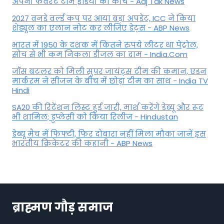
अपना फेवरेट टीम इंड‍िया का कोच - Aaj Tak News
2027 वनडे वर्ल्ड कप पर आया बड़ा अपडेट, ICC ने किया
शेड्यूल का एलान नोट कर लीजिए डेट्स - ABP News
भारत में 1950 के दशक में कितने रुपये लीटर था पेट्रोल,
सोच से भी कम निकला डीजल का दाम - India.Com
जॉस बटलर को मिली सुपर जायंट्स टीम की कमान, एडन
मार्करम ने सीजन के बीच में छोड़ा टीम का साथ - India TV
Hindi
SA20 की रिटेंशन लिस्ट हुई जारी, मार्श करेंगे डेब्यू और रूट
भी शामिल; डुप्लेसी को किया रिलीज - Hindustan
डेब्यू मैच में फिफ्टी, फिर दोबारा नहीं मिला मौका जानें इस
भारतीय क्रिकेटर की कहानी - ABP News
ब्राह्मण गौड़ समाज