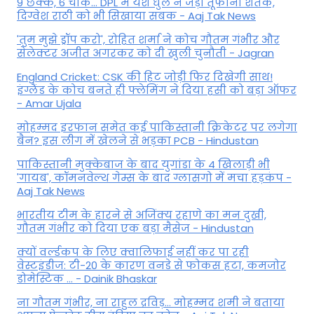
9 छक्के, 6 चौके... DPL में यश धुल ने जड़ा तूफानी शतक,
द‍िग्वेश राठी को भी स‍िखाया सबक - Aaj Tak News
'तुम मुझे ड्रॉप करो', रोहित शर्मा ने कोच गौतम गंभीर और
सेलेक्टर अजीत अगरकर को दी खुली चुनौती - Jagran
England Cricket: CSK की हिट जोड़ी फिर दिखेगी साथ!
इंग्लैंड के कोच बनते ही फ्लेमिंग ने दिया हसी को बड़ा ऑफर
- Amar Ujala
मोहम्मद इरफान समेत कई पाकिस्तानी क्रिकेटर पर लगेगा
बैन? इस लीग में खेलने से भड़का PCB - Hindustan
पाकिस्तानी मुक्केबाज के बाद युगांडा के 4 खिलाड़ी भी
'गायब', कॉमनवेल्थ गेम्स के बाद ग्लासगो में मचा हड़कंप -
Aaj Tak News
भारतीय टीम के हारने से अजिंक्य रहाणे का मन दुखी,
गौतम गंभीर को दिया एक बड़ा मैसेज - Hindustan
क्यों वर्ल्डकप के लिए क्वालिफाई नहीं कर पा रही
वेस्टइंडीज: टी-20 के कारण वनडे से फोकस हटा, कमजोर
डोमेस्टिक ... - Dainik Bhaskar
ना गौतम गंभीर, ना राहुल द्रव‍िड़... मोहम्मद शमी ने बताया