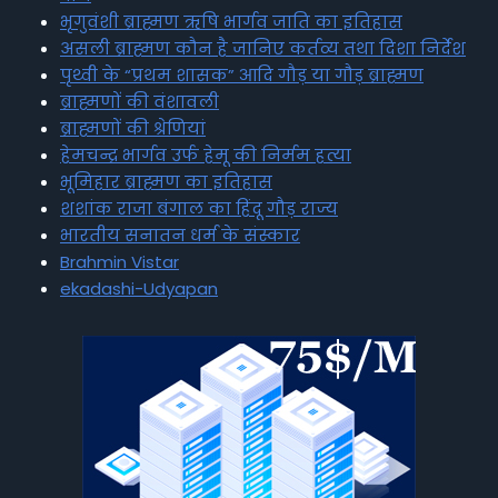
भृगुवंशी ब्राह्मण ऋषि भार्गव जाति का इतिहास
असली ब्राह्मण कौन है जानिए कर्तव्य तथा दिशा निर्देश
पृथ्वी के “प्रथम शासक” आदि गौड़ या गौड़ ब्राह्मण
ब्राह्मणों की वंशावली
ब्राह्मणों की श्रेणियां
हेमचन्द्र भार्गव उर्फ हेमू की निर्मम हत्या
भूमिहार ब्राह्मण का इतिहास
शशांक राजा बंगाल का हिंदू गौड़ राज्य
भारतीय सनातन धर्म के संस्कार
Brahmin Vistar
ekadashi-Udyapan