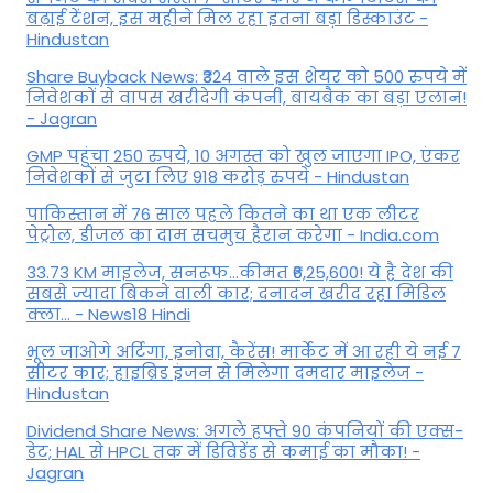
बढ़ाई टेंशन, इस महीने मिल रहा इतना बड़ा डिस्काउंट -
Hindustan
Share Buyback News: ₹324 वाले इस शेयर को 500 रुपये में
निवेशकों से वापस खरीदेगी कंपनी, बायबैक का बड़ा एलान!
- Jagran
GMP पहुंचा 250 रुपये, 10 अगस्त को खुल जाएगा IPO, एंकर
निवेशकों से जुटा लिए 918 करोड़ रुपये - Hindustan
पाकिस्तान में 76 साल पहले कितने का था एक लीटर
पेट्रोल, डीजल का दाम सचमुच हैरान करेगा - India.com
33.73 KM माइलेज, सनरूफ...कीमत ₹6,25,600! ये है देश की
सबसे ज्यादा बिकने वाली कार; दनादन खरीद रहा मिडिल
क्ला... - News18 Hindi
भूल जाओगे अर्टिगा, इनोवा, कैरेंस! मार्केट में आ रही ये नई 7
सीटर कार; हाइब्रिड इंजन से मिलेगा दमदार माइलेज -
Hindustan
Dividend Share News: अगले हफ्ते 90 कंपनियों की एक्स-
डेट; HAL से HPCL तक में डिविडेंड से कमाई का मौका! -
Jagran