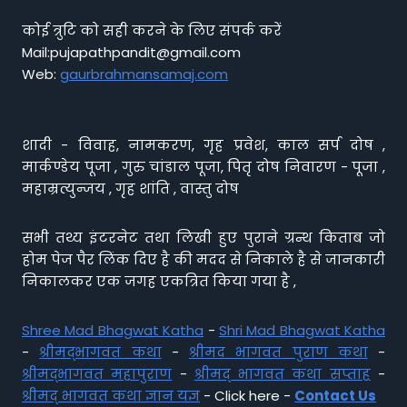
कोई त्रुटि को सही करने के लिए संपर्क करें
Mail:pujapathpandit@gmail.com
Web:
gaurbrahmansamaj.com
शादी - विवाह, नामकरण, गृह प्रवेश, काल सर्प दोष ,
मार्कण्डेय पूजा , गुरु चांडाल पूजा, पितृ दोष निवारण - पूजा ,
महाम्रत्युन्जय , गृह शांति , वास्तु दोष
सभी तथ्य इंटरनेट तथा लिखी हुए पुराने ग्रन्थ किताब जो
होम पेज पैर लिंक दिए है की मदद से निकाले है से जानकारी
निकालकर एक जगह एकत्रित किया गया है ,
Shree Mad Bhagwat Katha
-
Shri Mad Bhagwat Katha
-
श्रीमद्भागवत कथा
-
श्रीमद भागवत पुराण कथा
-
श्रीमद्भागवत महापुराण
-
श्रीमद् भागवत कथा सप्ताह
-
श्रीमद् भागवत कथा ज्ञान यज्ञ
- Click here -
Contact Us