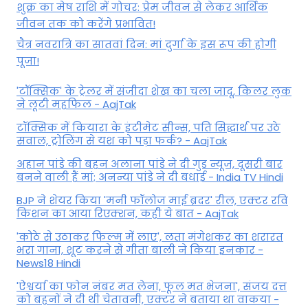
शुक्र का मेष राशि में गोचर: प्रेम जीवन से लेकर आर्थिक
जीवन तक को करेंगे प्रभावित!
चैत्र नवरात्रि का सातवां दिन: मां दुर्गा के इस रूप की होगी
पूजा!
'टॉक्सिक' के ट्रेलर में संजीदा शेख का चला जादू, किलर लुक
ने लूटी महफिल - AajTak
टॉक्सिक में कियारा के इंटीमेट सीन्स, पति सिद्धार्थ पर उठे
सवाल, ट्रोलिंग से यश को पड़ा फर्क? - AajTak
अहान पांडे की बहन अलाना पांडे ने दी गुड न्यूज, दूसरी बार
बनने वाली हैं मां; अनन्या पांडे ने दी बधाई - India TV Hindi
BJP ने शेयर किया 'मनी फॉलोज माई ब्रदर' रील, एक्टर रवि
किशन का आया रिएक्शन, कही ये बात - AajTak
'कोठे से उठाकर फिल्म में लाए', लता मंगेशकर का शरारत
भरा गाना, शूट करने से गीता बाली ने किया इनकार -
News18 Hindi
'ऐश्वर्या का फोन नंबर मत लेना, फूल मत भेजना', संजय दत्त
को बहनों ने दी थी चेतावनी, एक्टर ने बताया था वाकया -