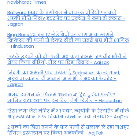
Navbharat Times
Batwara 1947 के प्रमोशन से वायरल वीडियो पर क्यों
भड़की प्रीति जिंटा? इंटरनेट पर एक्ट्रेस ने लगा दी क्लास -
Jagran
Bigg Boss 20: इन 12 सेलेब्रिटी का नाम आया सामने,
क्रिकेटर की पत्नी से लेकर टीवी का सबसे बड़ा हीरो शामिल
- Hindustan
'पहले लड़की को दी गाली, अब कहा राक्षस', रणवीर शौरी ने
शेयर किया वीडियो, रील पर छिड़ा विवाद - AajTak
जिंदगी का असली पाठ पढ़ाता है Sridevi का कल्ट गाना,
सुरेश वाडकर ने दी आवाज; आज भी है सबका फेवरेट -
Jagran
अजय देवगन की फिल्म ‘धमाल 4’ हिट हुई या फ्लॉप?
जानिए यहां, OTT पर इस दिन होगी रिलीज - Hindustan
'ऐसा लगा जैसे मंदिर में आ गया', न्यूयॉर्क के रेस्टोरेंट में बोले
शाहरुख खान, शेफ विकास खन्ना ने क्या बताया? - AajTak
2 बच्चों का पिता बनने के बाद पत्नी से तलाक ले रहा मशहूर
सिंगर? इंस्टाग्राम पर किया अनफॉलो - AajTak