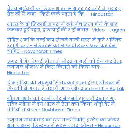
वैभव सूर्यवंशी को लेकर भारत से बाहर हर कोई ये पूछ रहा,
ब्रेट ली ने कहा- किसे फर्क पड़ता है कि… - Hindustan
भारत के दो खिलाड़ी आपस में लड़े, मैच खत्म होने के बाद
जमकर हुई बहस, हाथापाई की आई नौबत- Video - Jagran
रोहित शर्मा के वर्ल्ड कप खेलने वाली बहस में कूदे अजिंक्य
रहाणे, कहा- सेलेक्टर्स को साफ बोलकर खत्म कर देना
चाहिए - Navbharat Times
अगर मैं मैच रेफरी होता तो सौरव गांगुली को बैन कर देता;
जवागल श्रीनाथ ने किस किससे को किया याद? -
Hindustan
टीम इंडिया को जयसूर्या से बचकर रहना होगा, श्रीलंका में
फिरकी से मचाते हैं तबाही, आंकड़े बेहद खतरनाक - AajTak
गौतम गंभीर को इतनी जोर से हंसते हुए नहीं देखा होगा,
रविंद्र जडेजा ने डग आउट में ऐसा क्या किया, थोड़ी देर में
वीडियो वायरल - Navbharat Times
रुतुराज गायकवाड़ का टूटा वर्ल्ड रिकॉर्ड, इंग्लैंड का प्लेयर
बना नंबर-1; लिस्ट-ए में सबसे ज्यादा औसत - Hindustan