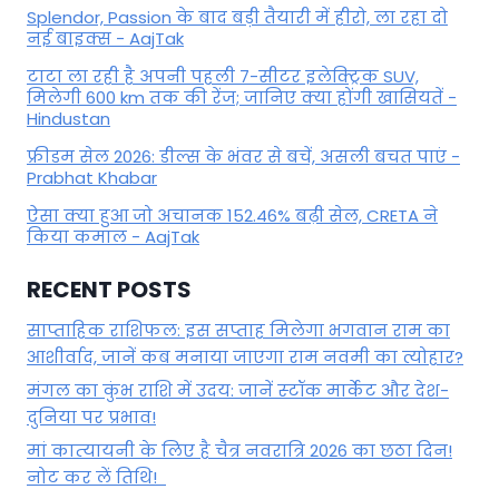
Splendor, Passion के बाद बड़ी तैयारी में हीरो, ला रहा दो
नई बाइक्स - AajTak
टाटा ला रही है अपनी पहली 7-सीटर इलेक्ट्रिक SUV,
मिलेगी 600 km तक की रेंज; जानिए क्या होंगी खासियतें -
Hindustan
फ्रीडम सेल 2026: डील्स के भंवर से बचें, असली बचत पाएं -
Prabhat Khabar
ऐसा क्या हुआ जो अचानक 152.46% बढ़ी सेल, CRETA ने
किया कमाल - AajTak
RECENT POSTS
साप्ताहिक राशिफल: इस सप्ताह मिलेगा भगवान राम का
आशीर्वाद, जानें कब मनाया जाएगा राम नवमी का त्योहार?
मंगल का कुंभ राशि में उदय: जानें स्‍टॉक मार्केट और देश-
दुनिया पर प्रभाव!
मां कात्‍यायनी के लिए है चैत्र नवरात्रि 2026 का छठा दिन!
नोट कर लें तिथि!