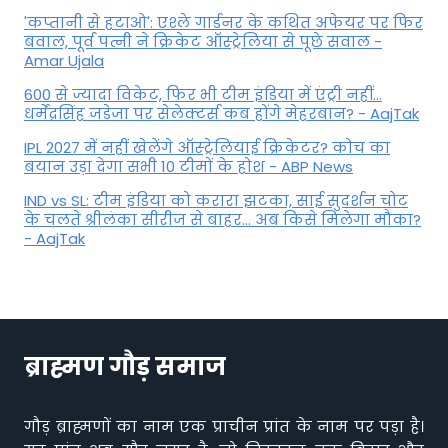
'कप्तानी से हटाओ': एश्ले गार्डनर के कथित अफेयर पर फिर
बवाल, पूर्व पत्नी ने क्रिकेट ऑस्ट्रेलिया से पूछे सवाल -
Amar Ujala
600 से ज्यादा विकेट, फिर भी टीम इंडिया में एंट्री नहीं...
धर्मेंद्रसिंह जडेजा पर सेलेक्टर्स कब होंगे मेहरबान? - AajTak
IPL 2027 में नहीं खेलेंगे ऑस्ट्रेलियाई क्रिकेटर? कोच का
बयान उड़ा देगा सभी 10 टीमों के होश - ABP News
IND vs SL: टीम इंड‍िया को करारा झटका, साई सुदर्शन चोट
के चलते श्रीलंका सीरीज से बाहर... अब किसे म‍िलेगा मौका?
- AajTak
ब्राह्मण गौड़ समाज
गौड़ ब्राह्मणों का नाम एक प्राचीन प्रांत के नाम पर पड़ा है।