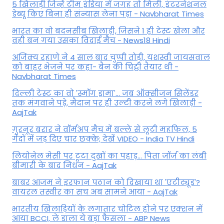
5 खिलाड़ी जिन्हें टीम इंडिया में जगह तो मिली, इंटरनेशनल
डेब्यू किए बिना ही संन्यास लेना पड़ा - Navbharat Times
भारत का वो बदनसीब खिलाड़ी, जिसने 1 ही टेस्ट खेला और
वही बन गया उसका विदाई मैच - News18 Hindi
अजिंक्य रहाणे ने 4 साल बाद चुप्पी तोड़ी, यशस्वी जायसवाल
को बाहर भेजने पर कहा- बैन की चिट्ठी तैयार थी -
Navbharat Times
दिल्ली टेस्ट का वो 'स्मॉग ड्रामा'... जब ऑक्सीजन सिलेंडर
तक मंगवाने पड़े, मैदान पर ही उल्टी करने लगे खिलाड़ी -
AajTak
गुरनूर बरार ने वॉर्मअप मैच में बल्ले से लूटी महफिल, 5
गेंदों में जड़ दिए चार छक्के; देखें VIDEO - India TV Hindi
लियोनेल मेसी पर टूटा दुखों का पहाड़... पिता जॉर्ज का लंबी
बीमारी के बाद निधन - AajTak
बाबर आजम ने इरफान पठान को दिखाया था 'एटीट्यूड'?
वायरल तस्वीर का सच अब सामने आया - AajTak
भारतीय खिलाड़ियों के लगातार चोटिल होने पर एक्शन में
आया BCCI, ले डाला ये बड़ा फैसला - ABP News