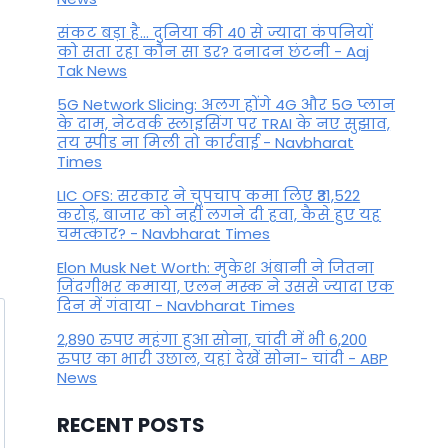
By
June 17, 2023
संकट बड़ा है... दुनिया की 40 से ज्यादा कंपनियों
को सता रहा कौन सा डर? दनादन छंटनी - Aaj
Tak News
5G Network Slicing: अलग होंगे 4G और 5G प्लान
के दाम, नेटवर्क स्लाइसिंग पर TRAI के नए सुझाव,
तय स्पीड ना मिली तो कार्रवाई - Navbharat
Times
LIC OFS: सरकार ने चुपचाप कमा लिए ₹31,522
करोड़, बाजार को नहीं लगने दी हवा, कैसे हुए यह
चमत्कार? - Navbharat Times
Elon Musk Net Worth: मुकेश अंबानी ने जितना
जिंदगीभर कमाया, एलन मस्क ने उससे ज्यादा एक
दिन में गंवाया - Navbharat Times
2,890 रुपए महंगा हुआ सोना, चांदी में भी 6,200
रुपए का भारी उछाल, यहां देखें सोना- चांदी - ABP
News
RECENT POSTS