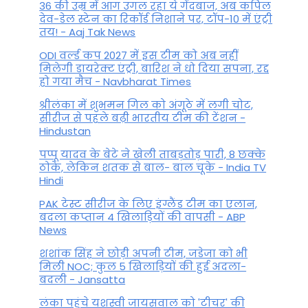
36 की उम्र में आग उगल रहा ये गेंदबाज, अब कपिल
देव-डेल स्टेन का रिकॉर्ड निशाने पर, टॉप-10 में एंट्री
तय! - Aaj Tak News
ODI वर्ल्ड कप 2027 में इस टीम को अब नहीं
मिलेगी डायरेक्ट एंट्री, बारिश ने धो दिया सपना, रद्द
हो गया मैच - Navbharat Times
श्रीलंका में शुभमन गिल को अंगूठे में लगी चोट,
सीरीज से पहले बढ़ी भारतीय टीम की टेंशन -
Hindustan
पप्पू यादव के बेटे ने खेली ताबड़तोड़ पारी, 8 छक्के
ठोके, लेकिन शतक से बाल- बाल चूके - India TV
Hindi
PAK टेस्ट सीरीज के लिए इंग्लैंड टीम का एलान,
बदला कप्तान 4 खिलाड़ियों की वापसी - ABP
News
शशांक सिंह ने छोड़ी अपनी टीम, जडेजा को भी
मिली NOC; कुल 5 खिलाड़ियों की हुई अदला-
बदली - Jansatta
लंका पहुंचे यशस्वी जायसवाल को 'टीचर' की