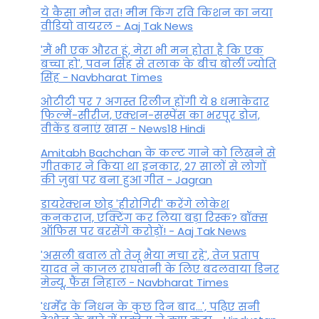
ये कैसा मौन व्रत! मीम किंग रवि किशन का नया
वीडियो वायरल - Aaj Tak News
'मैं भी एक औरत हूं, मेरा भी मन होता है कि एक
बच्चा हो', पवन सिंह से तलाक के बीच बोलीं ज्योति
सिंह - Navbharat Times
ओटीटी पर 7 अगस्त रिलीज होंगी ये 8 धमाकेदार
फिल्में-सीरीज, एक्शन-सस्पेंस का भरपूर डोज,
वीकेंड बनाएं खास - News18 Hindi
Amitabh Bachchan के कल्ट गाने को लिखने से
गीतकार ने किया था इनकार, 27 सालों से लोगों
की जुबां पर बना हुआ गीत - Jagran
डायरेक्शन छोड़ 'हीरोगिरी' करेंगे लोकेश
कनकराज, एक्टिंग कर लिया बड़ा रिस्क? बॉक्स
ऑफिस पर बरसेंगे करोड़ों! - Aaj Tak News
'असली बवाल तो तेजू भैया मचा रहे', तेज प्रताप
यादव ने काजल राघवानी के लिए बदलवाया डिनर
मेन्यू, फैंस न‍िहाल - Navbharat Times
'धर्मेंद्र के निधन के कुछ दिन बाद...', पढ़िए सनी