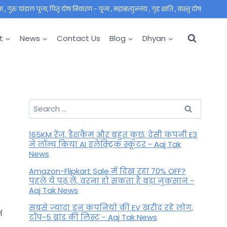
 गुरु चांडाल पूजा, पितृ दोष निवारण - पूजा , महाम्रत्युन्जय , गृह शांति , वास्तु दोष
t
News
Contact Us
Blog
Dhyan
Search
for:
165KM रेंज, डैशकैम और बहुत कुछ, देसी कंपनी E3
ने लॉन्च किया AI इलेक्ट्रिक स्कूटर - Aaj Tak
News
Amazon-Flipkart Sale में दिख रहा 70% OFF?
पहले ये पढ़ लें, वरना हो सकता है बड़ा नुकसान -
Aaj Tak News
सबसे ज्यादा इन कंपनियों की EV खरीद रहे लोग,
भ
टॉप-5 ब्रांड की लिस्ट - Aaj Tak News