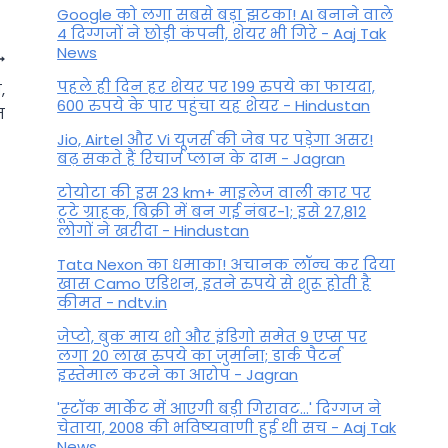
Google को लगा सबसे बड़ा झटका! AI बनाने वाले
4 दिग्गजों ने छोड़ी कंपनी, शेयर भी गिरे - Aaj Tak
News
पहले ही दिन हर शेयर पर 199 रुपये का फायदा,
,
600 रुपये के पार पहुंचा यह शेयर - Hindustan
न
Jio, Airtel और Vi यूजर्स की जेब पर पड़ेगा असर!
बढ़ सकते हैं रिचार्ज प्लान के दाम - Jagran
टोयोटा की इस 23 km+ माइलेज वाली कार पर
टूटे ग्राहक, बिक्री में बन गई नंबर-1; इसे 27,812
लोगों ने खरीदा - Hindustan
Tata Nexon का धमाका! अचानक लॉन्च कर दिया
खास Camo एडिशन, इतने रुपये से शुरू होती है
कीमत - ndtv.in
Budh Rashi Change 2023: बुध
जेप्टो, बुक माय शो और इंडिगो समेत 9 एप्स पर
मिथुन राशि में 24 जून को करेंगे
लगा 20 लाख रुपये का जुर्माना; डार्क पैटर्न
इस्तेमाल करने का आरोप - Jagran
प्रवेश, इन तीन राशि के जातकों की
'स्‍टॉक मार्केट में आएगी बड़ी गिरावट...' दिग्‍गज ने
चमकेगी किस्मत
चेताया, 2008 की भविष्यवाणी हुई थी सच - Aaj Tak
News