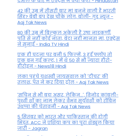
देओल के बारे में एक्ट्रेस ने क्या कहा - Hindustan
42 की उम्र में तीसरी बार मां बनने वाली हैं भारती
सिंह? बेबी बंप देख चौंके लोग, बोलीं- गुड न्यूज -
Aaj Tak News
80 की उम्र में बिल्कुल अकेली हैं उषा नाडकर्णी,
पति से नहीं कोई नाता, बेटा नहीं मानता मां, एक्ट्रेस
ने सुनाई - India TV Hindi
एक ही घटना पर बनी 5 फिल्में, 3 हुईं फ्लॉप तो
एक बन गई कल्ट, 1 में थे 50 से भी ज्यादा हीरो-
हीरोइन - News18 Hindi
लंका पहुंचे यशस्वी जायसवाल को 'टीचर' की
तलाश, पंत ने कर द‍िया ट्रोल - Aaj Tak News
'सचिन से भी बड़ा असर, लेकिन...', व‍िनोद कांबली-
पृथ्वी शॉ का नाम लेकर वैभव सूर्यवंशी को रॉबिन
उथप्पा की चेतावनी - Aaj Tak News
5 सितंबर को भारत और पाकिस्‍तान की होगी
भिड़ंत, ACC ने एशिया कप का पूरा शेड्यूल किया
जारी - Jagran