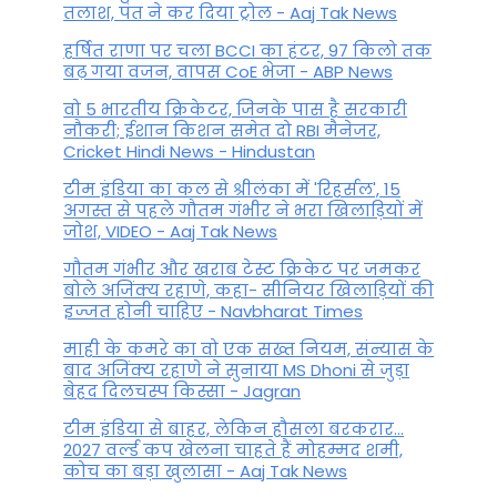
तलाश, पंत ने कर द‍िया ट्रोल - Aaj Tak News
हर्षित राणा पर चला BCCI का हंटर, 97 किलो तक
बढ़ गया वजन, वापस CoE भेजा - ABP News
वो 5 भारतीय क्रिकेटर, जिनके पास है सरकारी
नौकरी; ईशान किशन समेत दो RBI मैनेजर,
Cricket Hindi News - Hindustan
टीम इंडिया का कल से श्रीलंका में 'रिहर्सल', 15
अगस्त से पहले गौतम गंभीर ने भरा ख‍िलाड़‍ियों में
जोश, VIDEO - Aaj Tak News
गौतम गंभीर और खराब टेस्ट क्रिकेट पर जमकर
बोले अजिंक्य रहाणे, कहा- सीनियर खिलाड़ियों की
इज्जत होनी चाहिए - Navbharat Times
माही के कमरे का वो एक सख्त नियम, संन्यास के
बाद अजिंक्‍य रहाणे ने सुनाया MS Dhoni से जुड़ा
बेहद दिलचस्प किस्सा - Jagran
टीम इंडिया से बाहर, लेकिन हौसला बरकरार...
2027 वर्ल्ड कप खेलना चाहते हैं मोहम्मद शमी,
कोच का बड़ा खुलासा - Aaj Tak News