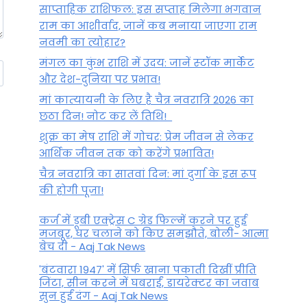
साप्ताहिक राशिफल: इस सप्ताह मिलेगा भगवान
राम का आशीर्वाद, जानें कब मनाया जाएगा राम
नवमी का त्योहार?
मंगल का कुंभ राशि में उदय: जानें स्‍टॉक मार्केट
और देश-दुनिया पर प्रभाव!
मां कात्‍यायनी के लिए है चैत्र नवरात्रि 2026 का
छठा दिन! नोट कर लें तिथि!
शुक्र का मेष राशि में गोचर: प्रेम जीवन से लेकर
आर्थिक जीवन तक को करेंगे प्रभावित!
चैत्र नवरात्रि का सातवां दिन: मां दुर्गा के इस रूप
की होगी पूजा!
कर्ज में डूबी एक्ट्रेस C ग्रेड फिल्में करने पर हुई
मजबूर, घर चलाने को किए समझौते, बोली- आत्मा
बेच दी - Aaj Tak News
'बंटवारा 1947' में सिर्फ खाना पकाती दिखीं प्रीति
जिंटा, सीन करने में घबराईं, डायरेक्टर का जवाब
सुन हुईं दंग - Aaj Tak News