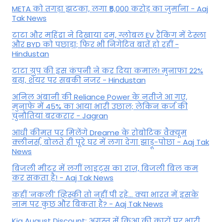
META को तगड़ा झटका, लगा ₹5,000 करोड़ का जुर्माना - Aaj
Tak News
टाटा और महिंद्रा ने दिखाया दम, ग्लोबल EV रैंकिंग में टेस्ला
और BYD को पछाड़ा; फिर भी निगेटिव बातें हो रहीं -
Hindustan
टाटा ग्रुप की इस कंपनी ने कर दिया कमाल! मुनाफा 22%
बढ़ा, शेयर पर सबकी नजर - Hindustan
अनिल अंबानी की Reliance Power के नतीजे आ गए,
मुनाफे में 45% का आया भारी उछाल; लेकिन कर्ज की
चुनौतियां बरकरार - Jagran
आधी कीमत पर मिलेंगे Dreame के रोबोटिक वैक्यूम
क्लीनर्स, बोलते ही पूरे घर में लगा देगा झाड़ू-पोछा - Aaj Tak
News
बिजली मीटर में लगीं लाइट्स का राज़, बिजली बिल कम
कर सकता है! - Aaj Tak News
कहीं 'नकली' व्हिस्की तो नहीं पी रहे... क्या भारत में इसके
नाम पर कुछ और बिकता है? - Aaj Tak News
Kia August Discount: अगस्त में किआ की कारों पर भारी