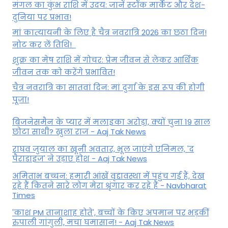
मंगल का कुंभ राशि में उदय: जानें स्‍टॉक मार्केट और देश-
दुनिया पर प्रभाव!
मां कात्‍यायनी के लिए है चैत्र नवरात्रि 2026 का छठा दिन!
नोट कर लें तिथि!
शुक्र का मेष राशि में गोचर: प्रेम जीवन से लेकर आर्थिक
जीवन तक को करेंगे प्रभावित!
चैत्र नवरात्रि का सातवां दिन: मां दुर्गा के इस रूप की होगी
पूजा!
बिजनेसमैन के प्यार में मलाइका अरोड़ा, क्यों चुना 19 साल
छोटा साथी? खुला राज - Aaj Tak News
राघव जुयाल का खूनी अवतार, भूल जाएंगे एनिमल, 'द
पैराडाइज' ने उड़ाए होश - Aaj Tak News
अमिताभ बच्चन: हमारी आंखें वृद्दावस्था में पहुंच गई हैं, देख
रहे हैं कितने सारे लोग मेरा श्रृंगार कर रहे हैं - Navbharat
Times
'काश PM तानाशाह होते', बच्चों के किए अपमान पर भड़कीं
रुपाली गांगुली, मचा घमासान! - Aaj Tak News