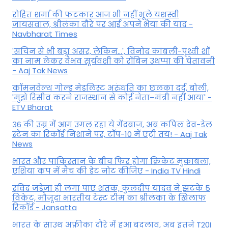
रोहित शर्मा की फटकार आज भी नहीं भूले यशस्वी
जायसवाल, श्रीलंका दौरे पर आई अपने भैया की याद -
Navbharat Times
'सचिन से भी बड़ा असर, लेकिन...', व‍िनोद कांबली-पृथ्वी शॉ
का नाम लेकर वैभव सूर्यवंशी को रॉबिन उथप्पा की चेतावनी
- Aaj Tak News
कॉमनवेल्थ गोल्ड मे​डलिस्ट अरुंधति का छलका दर्द, बोली,
'मुझे रिसीव करने राजस्थान से कोई नेता–मंत्री नहीं आया' -
ETV Bharat
36 की उम्र में आग उगल रहा ये गेंदबाज, अब कपिल देव-डेल
स्टेन का रिकॉर्ड निशाने पर, टॉप-10 में एंट्री तय! - Aaj Tak
News
भारत और पाकिस्तान के बीच फिर होगा क्रिकेट मुकाबला,
एशिया कप में मैच की डेट नोट कीजिए - India TV Hindi
रविंद्र जडेजा ही लगा पाए शतक, कुलदीप यादव ने झटके 5
विकेट, मौजूदा भारतीय टेस्ट टीम का श्रीलंका के खिलाफ
रिकॉर्ड - Jansatta
भारत के साउथ अफ्रीका दौरे में हुआ बदलाव, अब इतने T20I