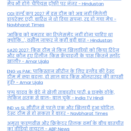
मैच भी होंगे; चैंपियंस ट्रॉफी पर नजर - Hindustan
ODI वर्ल्ड कप 2027 में इस टीम को अब नहीं मिलेगी
डायरेक्ट एंट्री, बारिश ने धो दिया सपना, रद्द हो गया मैच -
Navbharat Times
'आकिब को बुमराह का रिप्लेसमेंट नहीं होना चाहिए था
क्योंकि...', वसीम जाफर ने कही बड़ी बात - Hindustan
SA20 2027: किस टीम ने किन खिलाड़ियों को किया रिटेन
और कौन हुए रिलीज; किस फ्रेंचाइजी के पास कितने स्लॉट
खाली? - Amar Ujala
ENG vs PAK: पाकिस्तान सीरीज के लिए इंग्लैंड की टेस्ट
टीम में क्या बदला, दो साल बाद किस ऑलराउंडर की वापसी
हुई? - Amar Ujala
पप्पू यादव के बेटे ने खेली ताबड़तोड़ पारी, 8 छक्के ठोके,
लेकिन शतक से बाल- बाल चूके - India TV Hindi
IND vs SL सीरीज से पहले एक और खिलाड़ी हुआ चोटिल,
टेस्ट टीम से हो सकता है बाहर - Navbharat Times
अमृता फडणवीस और क्रिकेटर तिलक वर्मा के बीच बातचीत
का वीडियो वायरल - ABP News