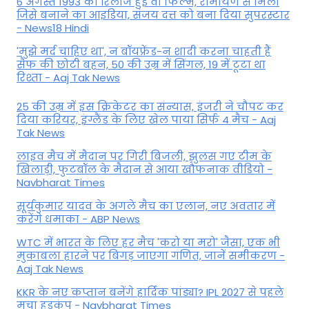
6 अगस्त 1993 को रिलीज हुई वो फिल्म, रामायण से मिला
जिसे बनाने का आइडिया, संजय दत्त को बना दिया सुपरस्टार
- News18 Hindi
'मुझे मर्द चाहिए था', न बॉयफ्रेंड-न शादी करना चाहती हैं
सैफ की छोटी बहन, 50 की उम्र में सिंगल, 19 में टूटा था
रिश्ता - Aaj Tak News
25 की उम्र में इस क्रिकेटर का संन्यास, इंजरी ने चौपट कर
दिया करियर, इंग्लैंड के लिए खेल पाया सिर्फ 4 मैच - Aaj
Tak News
लाइव मैच में मैदान पर गिरी बिजली, झुलस गए टीम के
खिलाड़ी, फुटबॉल के मैदान से आया खौफनाक वीडियो -
Navbharat Times
सूर्यकुमार यादव के अगले मैच का एलान, नए अवतार में
करेंगे धमाका - ABP News
WTC में भारत के लिए हर मैच 'करो या मरो' जैसा, एक भी
मुकाबला हारने पर बिगड़ जाएगा गण‍ित, जानें समीकरण -
Aaj Tak News
KKR के नए कप्तान बनेंगे हार्दिक पांड्या? IPL 2027 से पहले
मचा हड़कंप - Navbharat Times