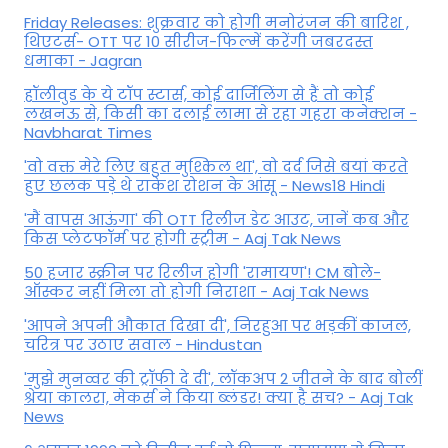
Friday Releases: शुक्रवार को होगी मनोरंजन की बारिश ,
थिएटर्स- OTT पर 10 सीरीज-फिल्में करेंगी जबरदस्त
धमाका - Jagran
हॉलीवुड के ये टॉप स्टार्स, कोई दार्जिलिंग से हैं तो कोई
लखनऊ से, किसी का दलाई लामा से रहा गहरा कनेक्शन -
Navbharat Times
'वो वक्त मेरे लिए बहुत मुश्किल था', वो दर्द जिसे बयां करते
हुए छलक पड़े थे राकेश रोशन के आंसू - News18 Hindi
'मैं वापस आऊंगा' की OTT रिलीज डेट आउट, जानें कब और
किस प्लेटफॉर्म पर होगी स्ट्रीम - Aaj Tak News
50 हजार स्क्रीन पर रिलीज होगी 'रामायण'! CM बोले-
ऑस्कर नहीं मिला तो होगी निराशा - Aaj Tak News
'आपने अपनी औकात दिखा दी', निरहुआ पर भड़कीं काजल,
चरित्र पर उठाए सवाल - Hindustan
'मुझे मुनव्वर की ट्रॉफी दे दी', लॉकअप 2 जीतने के बाद बोलीं
श्रेया कालरा, मेकर्स ने किया ब्लंडर! क्या है सच? - Aaj Tak
News