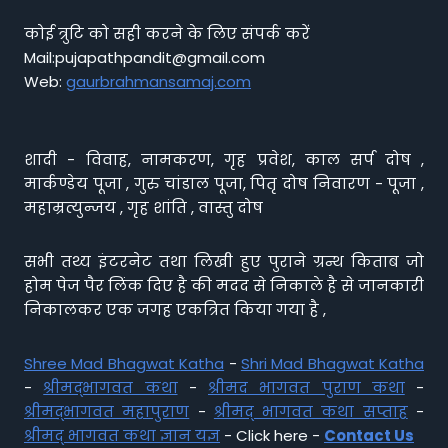
कोई त्रुटि को सही करने के लिए संपर्क करें
Mail:pujapathpandit@gmail.com
Web:
gaurbrahmansamaj.com
शादी - विवाह, नामकरण, गृह प्रवेश, काल सर्प दोष ,
मार्कण्डेय पूजा , गुरु चांडाल पूजा, पितृ दोष निवारण - पूजा ,
महाम्रत्युन्जय , गृह शांति , वास्तु दोष
सभी तथ्य इंटरनेट तथा लिखी हुए पुराने ग्रन्थ किताब जो
होम पेज पैर लिंक दिए है की मदद से निकाले है से जानकारी
निकालकर एक जगह एकत्रित किया गया है ,
Shree Mad Bhagwat Katha
-
Shri Mad Bhagwat Katha
-
श्रीमद्भागवत कथा
-
श्रीमद भागवत पुराण कथा
-
श्रीमद्भागवत महापुराण
-
श्रीमद् भागवत कथा सप्ताह
-
श्रीमद् भागवत कथा ज्ञान यज्ञ
- Click here -
Contact Us