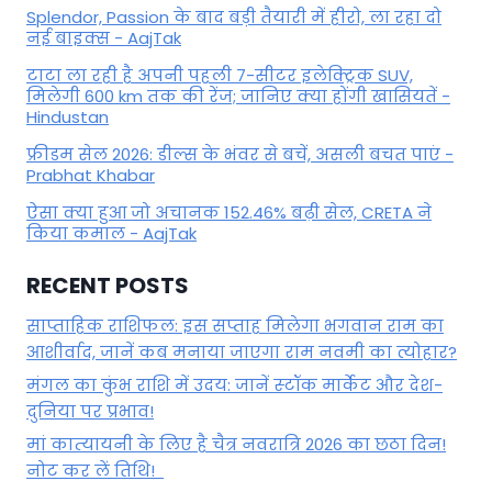
Splendor, Passion के बाद बड़ी तैयारी में हीरो, ला रहा दो
नई बाइक्स - AajTak
टाटा ला रही है अपनी पहली 7-सीटर इलेक्ट्रिक SUV,
मिलेगी 600 km तक की रेंज; जानिए क्या होंगी खासियतें -
Hindustan
फ्रीडम सेल 2026: डील्स के भंवर से बचें, असली बचत पाएं -
Prabhat Khabar
ऐसा क्या हुआ जो अचानक 152.46% बढ़ी सेल, CRETA ने
किया कमाल - AajTak
RECENT POSTS
साप्ताहिक राशिफल: इस सप्ताह मिलेगा भगवान राम का
आशीर्वाद, जानें कब मनाया जाएगा राम नवमी का त्योहार?
मंगल का कुंभ राशि में उदय: जानें स्‍टॉक मार्केट और देश-
दुनिया पर प्रभाव!
मां कात्‍यायनी के लिए है चैत्र नवरात्रि 2026 का छठा दिन!
नोट कर लें तिथि!