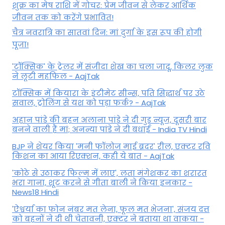
शुक्र का मेष राशि में गोचर: प्रेम जीवन से लेकर आर्थिक
जीवन तक को करेंगे प्रभावित!
चैत्र नवरात्रि का सातवां दिन: मां दुर्गा के इस रूप की होगी
पूजा!
'टॉक्सिक' के ट्रेलर में संजीदा शेख का चला जादू, किलर लुक
ने लूटी महफिल - AajTak
टॉक्सिक में कियारा के इंटीमेट सीन्स, पति सिद्धार्थ पर उठे
सवाल, ट्रोलिंग से यश को पड़ा फर्क? - AajTak
अहान पांडे की बहन अलाना पांडे ने दी गुड न्यूज, दूसरी बार
बनने वाली हैं मां; अनन्या पांडे ने दी बधाई - India TV Hindi
BJP ने शेयर किया 'मनी फॉलोज माई ब्रदर' रील, एक्टर रवि
किशन का आया रिएक्शन, कही ये बात - AajTak
'कोठे से उठाकर फिल्म में लाए', लता मंगेशकर का शरारत
भरा गाना, शूट करने से गीता बाली ने किया इनकार -
News18 Hindi
'ऐश्वर्या का फोन नंबर मत लेना, फूल मत भेजना', संजय दत्त
को बहनों ने दी थी चेतावनी, एक्टर ने बताया था वाकया -