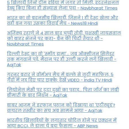
5 खिलाड़ी जिन्हें टीम इंडिया में जगह तो मिली, इंटरनेशनल
डेब्यू किए बिना ही संन्यास लेना पड़ा - Navbharat Times
भारत का वो बदनसीब खिलाड़ी, जिसने 1 ही टेस्ट खेला और
वही बन गया उसका विदाई मैच - News18 Hindi
अजिंक्य रहाणे ने 4 साल बाद चुप्पी तोड़ी, यशस्वी जायसवाल
को बाहर भेजने पर कहा- बैन की चिट्ठी तैयार थी -
Navbharat Times
दिल्ली टेस्ट का वो 'स्मॉग ड्रामा'... जब ऑक्सीजन सिलेंडर
तक मंगवाने पड़े, मैदान पर ही उल्टी करने लगे खिलाड़ी -
AajTak
गुरनूर बरार ने वॉर्मअप मैच में बल्ले से लूटी महफिल, 5
गेंदों में जड़ दिए चार छक्के; देखें VIDEO - India TV Hindi
लियोनेल मेसी पर टूटा दुखों का पहाड़... पिता जॉर्ज का लंबी
बीमारी के बाद निधन - AajTak
बाबर आजम ने इरफान पठान को दिखाया था 'एटीट्यूड'?
वायरल तस्वीर का सच अब सामने आया - AajTak
भारतीय खिलाड़ियों के लगातार चोटिल होने पर एक्शन में
आया BCCI, ले डाला ये बड़ा फैसला - ABP News