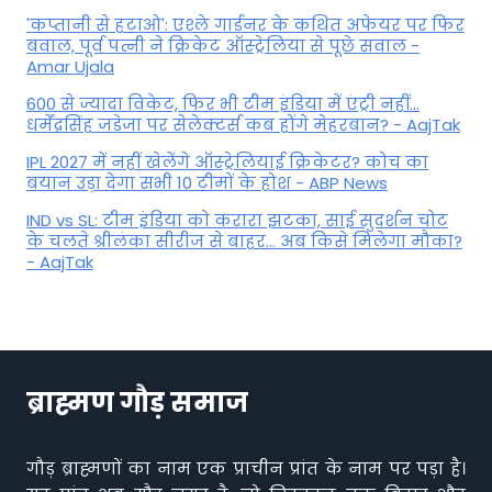
'कप्तानी से हटाओ': एश्ले गार्डनर के कथित अफेयर पर फिर
बवाल, पूर्व पत्नी ने क्रिकेट ऑस्ट्रेलिया से पूछे सवाल -
Amar Ujala
600 से ज्यादा विकेट, फिर भी टीम इंडिया में एंट्री नहीं...
धर्मेंद्रसिंह जडेजा पर सेलेक्टर्स कब होंगे मेहरबान? - AajTak
IPL 2027 में नहीं खेलेंगे ऑस्ट्रेलियाई क्रिकेटर? कोच का
बयान उड़ा देगा सभी 10 टीमों के होश - ABP News
IND vs SL: टीम इंड‍िया को करारा झटका, साई सुदर्शन चोट
के चलते श्रीलंका सीरीज से बाहर... अब किसे म‍िलेगा मौका?
- AajTak
ब्राह्मण गौड़ समाज
गौड़ ब्राह्मणों का नाम एक प्राचीन प्रांत के नाम पर पड़ा है।