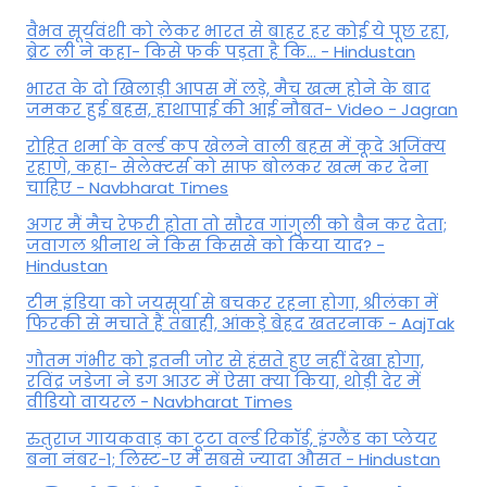
वैभव सूर्यवंशी को लेकर भारत से बाहर हर कोई ये पूछ रहा,
ब्रेट ली ने कहा- किसे फर्क पड़ता है कि… - Hindustan
भारत के दो खिलाड़ी आपस में लड़े, मैच खत्म होने के बाद
जमकर हुई बहस, हाथापाई की आई नौबत- Video - Jagran
रोहित शर्मा के वर्ल्ड कप खेलने वाली बहस में कूदे अजिंक्य
रहाणे, कहा- सेलेक्टर्स को साफ बोलकर खत्म कर देना
चाहिए - Navbharat Times
अगर मैं मैच रेफरी होता तो सौरव गांगुली को बैन कर देता;
जवागल श्रीनाथ ने किस किससे को किया याद? -
Hindustan
टीम इंडिया को जयसूर्या से बचकर रहना होगा, श्रीलंका में
फिरकी से मचाते हैं तबाही, आंकड़े बेहद खतरनाक - AajTak
गौतम गंभीर को इतनी जोर से हंसते हुए नहीं देखा होगा,
रविंद्र जडेजा ने डग आउट में ऐसा क्या किया, थोड़ी देर में
वीडियो वायरल - Navbharat Times
रुतुराज गायकवाड़ का टूटा वर्ल्ड रिकॉर्ड, इंग्लैंड का प्लेयर
बना नंबर-1; लिस्ट-ए में सबसे ज्यादा औसत - Hindustan