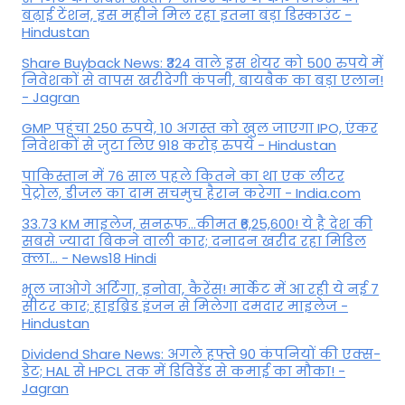
बढ़ाई टेंशन, इस महीने मिल रहा इतना बड़ा डिस्काउंट -
Hindustan
Share Buyback News: ₹324 वाले इस शेयर को 500 रुपये में
निवेशकों से वापस खरीदेगी कंपनी, बायबैक का बड़ा एलान!
- Jagran
GMP पहुंचा 250 रुपये, 10 अगस्त को खुल जाएगा IPO, एंकर
निवेशकों से जुटा लिए 918 करोड़ रुपये - Hindustan
पाकिस्तान में 76 साल पहले कितने का था एक लीटर
पेट्रोल, डीजल का दाम सचमुच हैरान करेगा - India.com
33.73 KM माइलेज, सनरूफ...कीमत ₹6,25,600! ये है देश की
सबसे ज्यादा बिकने वाली कार; दनादन खरीद रहा मिडिल
क्ला... - News18 Hindi
भूल जाओगे अर्टिगा, इनोवा, कैरेंस! मार्केट में आ रही ये नई 7
सीटर कार; हाइब्रिड इंजन से मिलेगा दमदार माइलेज -
Hindustan
Dividend Share News: अगले हफ्ते 90 कंपनियों की एक्स-
डेट; HAL से HPCL तक में डिविडेंड से कमाई का मौका! -
Jagran