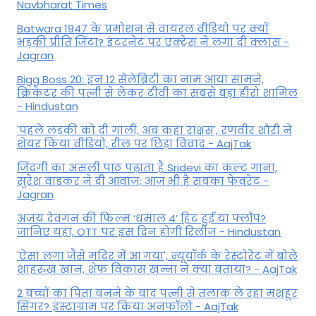
Navbharat Times
Batwara 1947 के प्रमोशन से वायरल वीडियो पर क्यों
भड़की प्रीति जिंटा? इंटरनेट पर एक्ट्रेस ने लगा दी क्लास -
Jagran
Bigg Boss 20: इन 12 सेलेब्रिटी का नाम आया सामने,
क्रिकेटर की पत्नी से लेकर टीवी का सबसे बड़ा हीरो शामिल
- Hindustan
'पहले लड़की को दी गाली, अब कहा राक्षस', रणवीर शौरी ने
शेयर किया वीडियो, रील पर छिड़ा विवाद - AajTak
जिंदगी का असली पाठ पढ़ाता है Sridevi का कल्ट गाना,
सुरेश वाडकर ने दी आवाज; आज भी है सबका फेवरेट -
Jagran
अजय देवगन की फिल्म ‘धमाल 4’ हिट हुई या फ्लॉप?
जानिए यहां, OTT पर इस दिन होगी रिलीज - Hindustan
'ऐसा लगा जैसे मंदिर में आ गया', न्यूयॉर्क के रेस्टोरेंट में बोले
शाहरुख खान, शेफ विकास खन्ना ने क्या बताया? - AajTak
2 बच्चों का पिता बनने के बाद पत्नी से तलाक ले रहा मशहूर
सिंगर? इंस्टाग्राम पर किया अनफॉलो - AajTak