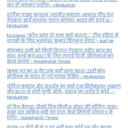
कर दी जमकर तारीफ - Hindustan
हार्दिक पांड्या कप्तान, जसप्रीत बुमराह-आकाश दीप तेज
गेंदबाज, साई सुदर्शन-पराग ओपनर, भारत की इंजर्ड XI -
Hindustan
Exclusive: 'कॉल आया तो मना क्यों करूंगा...', टीम इंडिया में
वापसी के लिए भुवनेश्वर कुमार बिल्कुल तैयार - AajTak
मोहम्मद शमी को मिली दिग्गज गेंदबाज जहीर खान का
साथ, वर्ल्ड कप 2027 के लिए लगाई पैरवी, सिलेक्टर्स को
खास सलाह - Navbharat Times
ऋषभ पंत का 21 गेंद तक नहीं खुला खाता, 22वीं बॉल
स्टेडियम के बाहर हो गई गायब; देखिए - Hindustan
चोटिल बुमराह और सुदर्शन का क्यों हुआ सिलेक्शन? लक्ष्मण
और BCCI ने तोड़ी चुप्पी; बोले- इंसान का शरीर है कोई… -
Hindustan
दो दिन बैठाया, तीसरे दिन मिली 5 ओवर की बॉलिंग, सूखा-
सूखा रहा आकिब नबी का हाल, कैसे मिलेगी प्लेइंग 11 में
एंट्री? - Navbharat Times
गजब! 24 गेंदों में से 21 पर नहीं बना कोई रन और झटक