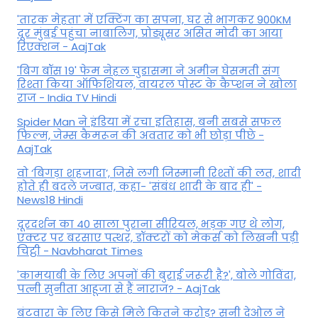
'तारक मेहता' में एक्टिंग का सपना, घर से भागकर 900KM
दूर मुंबई पहुंचा नाबालिग, प्रोड्यूसर असित मोदी का आया
रिएक्शन - AajTak
'बिग बॉस 19' फेम नेहल चुडासमा ने अमीन घेसमती संग
रिश्ता किया ऑफिशियल, वायरल पोस्ट के कैप्शन ने खोला
राज - India TV Hindi
Spider Man ने इंडिया में रचा इतिहास, बनी सबसे सफल
फिल्म, जेम्स कैमरून की अवतार को भी छोड़ा पीछे -
AajTak
वो ‘बिगड़ा शहजादा’, जिसे लगी जिस्मानी रिश्तों की लत, शादी
होते ही बदले जज्बात, कहा- 'संबंध शादी के बाद ही' -
News18 Hindi
दूरदर्शन का 40 साला पुराना सीरियल, भड़क गए थे लोग,
एक्टर पर बरसाए पत्थर, डॉक्टरों को मेकर्स को लिखनी पड़ी
चिट्ठी - Navbharat Times
'कामयाबी के लिए अपनों की बुराई जरूरी है?', बोले गोविंदा,
पत्नी सुनीता आहूजा से हैं नाराज? - AajTak
बंटवारा के लिए किसे मिले कितने करोड़? सनी देओल ने