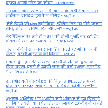
बढ़ाया अपनी फीस का मीटर - Hindustan
'सलमान खान फॉलोज', रवि किशन की बेटी रीवा से मिले
भाईजान, वायरल हुआ फैन मोमेंट - AajTak
'मैंने किसी को Kiss नहीं किया', फीमेल फैंस पर बोले कुमार
सानू, उदित नारायण पर कसा तंज? - AajTak
नेटफ्लिक्स पर आते ही नंबर 1 की छीनी कुर्सी, कर रही ट्रेंड,
बॉक्स ऑफिस पर कमाया था - ABP News
'दुख-दर्द में थे सलमान खान', ड्रिंक करते हुए गोविंदा ने दी
सलाह, बदली भाईजान की जिंदगी - AajTak
एक ही हीरोइन की 2 फिल्में, पहली में पति की हत्या का
लिया बदला, दूसरी में उसकी जान की बनी दुश्मन, सुपरहिट
थे... - News18 Hindi
दादा और युवी बदलेंगे DC की किस्मत! IPL 2027 से पहले
होगा बड़ा बदलाव, क्या इस बार चैंपियन बनेगी दिल्ली? -
AajTak
शुभमन, अभिषेक और अर्शदीप नहीं ऑक्शन में इस खिलाड़ी
को मिले सबसे ज्यादा पैसे, शेर-ए-पंजाब टी20 लीग में हो गई
बल्ले-बल्ले - Navbharat Times