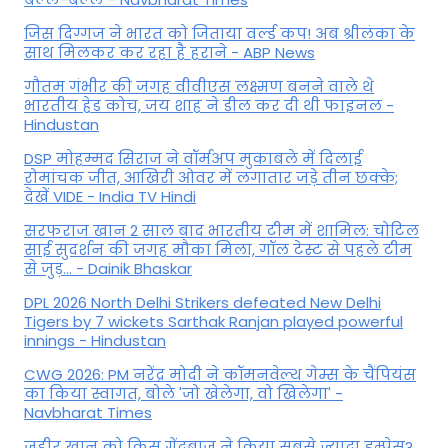
जिस दिग्गज ने भारत को जिताया वर्ल्ड कप! अब श्रीलंका के
साथ मिलकर कर रहा है हराने - ABP News
गौतम गंभीर की जगह वीवीएस लक्ष्मण बनने वाले थे
भारतीय हेड कोच, जय शाह ने डील कर दी थी फाइनल -
Hindustan
DSP मोहम्मद सिराज ने वॉर्मअप मुकाबले में दिलाई
रोमांचक जीत, आखिरी ओवर में लगातार जड़े तीन छक्के;
देखें VIDE - India TV Hindi
सरफराज खान 2 साल बाद भारतीय टीम में शामिल: चोटिल
साई सुदर्शन की जगह मौका मिला, गॉल टेस्ट से पहले टीम
से जुड़... - Dainik Bhaskar
DPL 2026 North Delhi Strikers defeated New Delhi
Tigers by 7 wickets Sarthak Ranjan played powerful
innings - Hindustan
CWG 2026: PM नरेंद्र मोदी ने कॉमनवेल्थ गेम्स के चैंपियंस
का किया स्वागत, बोले 'जो खेलेगा, वो खिलेगा' -
Navbharat Times
जहीर खान को किस गेंदबाज ने किया सबसे ज्यादा इम्प्रेस?