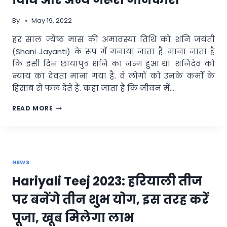
पंचांग,
राहुकाल
By
May 19, 2022
देखकर
करें
हर साल ज्येष्ठ मास की अमावस्या तिथि को शनि जयंती
कोई
(Shani Jayanti) के रूप में मनाया जाता है. माना जाता है
भी
शुभ
कि इसी दिन छायापुत्र शनि का जन्म हुआ था. शनिदेव को
काम
न्याय का देवता माना गया है. वे लोगों को उनके कर्मों के
हिसाब से फल देते हैं. कहा जाता है कि जीवन में…
SHANI
READ MORE
JAYANTI
2022
:
कब
है
NEWS
शनि
जयंती,
Hariyali Teej 2023: हरियाली तीज
जानें
इस
पर बनेंगे तीन शुभ योग, इस तरह करें
दिन
का
पूजा, खूब मिलेगा लाभ
महत्व,