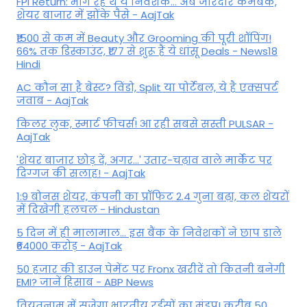
FPI Return: भाग रहे थे ये निवेशक... अब जोरदार कमबैक,
शेयर बाजार में झोंके पैसे - AajTak
₹1500 से कम में Beauty और Grooming की पूरी शॉपिंग!
66% तक डिस्काउंट, ₹177 से शुरू हैं ये धांसू Deals - News18
Hindi
AC कौन सा है बेस्ट? विंडो, Split या पोर्टेबल, ये है एक्सपर्ट
जवाब - AajTak
किलर लुक, स्मार्ट फीचर्स! आ रही सबसे सस्ती PULSAR -
AajTak
'शेयर बाजार छोड़ दें, अगर...' उतार-चढ़ाव वाले मार्केट पर
दिग्‍गज की सलाह! - AajTak
1:9 बोनस शेयर, कंपनी का प्रॉफिट 2.4 गुना बढ़ा, कल शेयरों
में दिखेगी हलचल - Hindustan
5 दिन में ही मालामाल... इस बैंक के निवेशकों ने छाप डाले
₹64000 करोड़ - AajTak
50 हजार की डाउन पेमेंट पर Fronx खरीदें तो कितनी बनेगी
EMI? जानें हिसाब - ABP News
वियतनाम में सजेगा भारतीय रईसों का मंडप! करीब 50