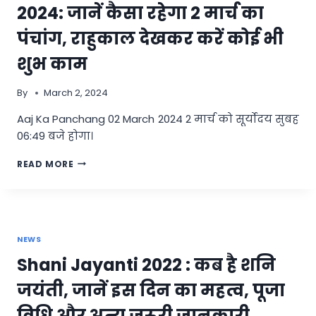
शुभ
2024: जानें कैसा रहेगा 2 मार्च का
संकेत,
तो
पंचांग, राहुकाल देखकर करें कोई भी
शादी
के
शुभ काम
बाद
रानी
By
March 2, 2024
की
तरह
Aaj Ka Panchang 02 March 2024 2 मार्च को सूर्योदय सुबह
बीतेगी
06:49 बजे होगा।
जिंदगी
AAJ
READ MORE
KA
PANCHANG
02
MARCH
2024:
NEWS
जानें
कैसा
Shani Jayanti 2022 : कब है शनि
रहेगा
2
जयंती, जानें इस दिन का महत्व, पूजा
मार्च
का
विधि और अन्य जरूरी जानकारी