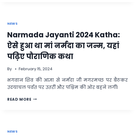
2025
DATE:
माघ
पूर्णिमा
NEWS
12
फरवरी
Narmada Jayanti 2024 Katha:
को…
गजकेसरी
ऐसे हुआ था मां नर्मदा का जन्म, यहां
सहित
त्रिग्रही
पढ़िए पौराणिक कथा
योग
में
By
February 15, 2024
होगा
सूर्य
भगवान शिव की आज्ञा से नर्मदा जी मगरमच्छ पर बैठकर
का
उदयाचल पर्वत पर उतरीं और पश्चिम की ओर बहने लगीं।
राशि
परिवर्तन
NARMADA
READ MORE
JAYANTI
2024
KATHA:
ऐसे
हुआ
NEWS
था