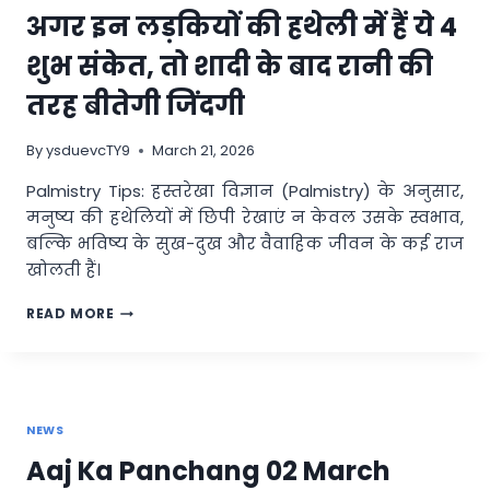
मां
अगर इन लड़कियों की हथेली में हैं ये 4
नर्मदा
का
शुभ संकेत, तो शादी के बाद रानी की
जन्म,
यहां
तरह बीतेगी जिंदगी
पढ़िए
पौराणिक
By
ysduevcTY9
March 21, 2026
कथा
Palmistry Tips: हस्तरेखा विज्ञान (Palmistry) के अनुसार,
मनुष्य की हथेलियों में छिपी रेखाएं न केवल उसके स्वभाव,
बल्कि भविष्य के सुख-दुख और वैवाहिक जीवन के कई राज
खोलती हैं।
अगर
READ MORE
इन
लड़कियों
की
हथेली
में
NEWS
हैं
ये
Aaj Ka Panchang 02 March
4