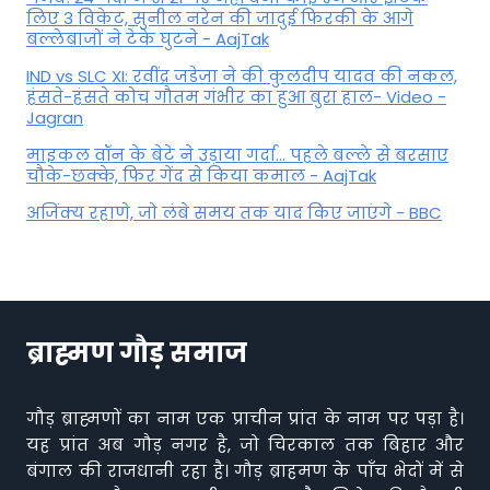
लिए 3 विकेट, सुनील नरेन की जादुई फिरकी के आगे
बल्लेबाजों ने टेके घुटने - AajTak
IND vs SLC XI: रवींद्र जडेजा ने की कुलदीप यादव की नकल,
हंसते-हंसते कोच गौतम गंभीर का हुआ बुरा हाल- Video -
Jagran
माइकल वॉन के बेटे ने उड़ाया गर्दा... पहले बल्ले से बरसाए
चौके-छक्के, फिर गेंद से किया कमाल - AajTak
अजिंक्य रहाणे, जो लंबे समय तक याद किए जाएंगे - BBC
ब्राह्मण गौड़ समाज
गौड़ ब्राह्मणों का नाम एक प्राचीन प्रांत के नाम पर पड़ा है।
यह प्रांत अब गौड़ नगर है, जो चिरकाल तक बिहार और
बंगाल की राजधानी रहा है। गौड़ ब्राहमण के पाँच भेदों में से