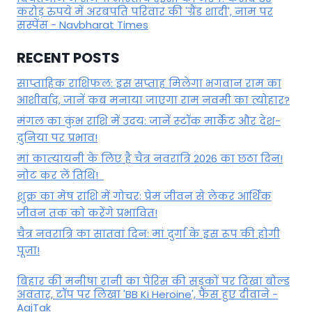
करोड़ रुपये में अरबपति परिवार की 'ग्रैंड शादी', नाम पर
सस्पेंस - Navbharat Times
RECENT POSTS
साप्ताहिक राशिफल: इस सप्ताह मिलेगा भगवान राम का
आशीर्वाद, जानें कब मनाया जाएगा राम नवमी का त्योहार?
मंगल का कुंभ राशि में उदय: जानें स्‍टॉक मार्केट और देश-
दुनिया पर प्रभाव!
मां कात्‍यायनी के लिए है चैत्र नवरात्रि 2026 का छठा दिन!
नोट कर लें तिथि!
शुक्र का मेष राशि में गोचर: प्रेम जीवन से लेकर आर्थिक
जीवन तक को करेंगे प्रभावित!
चैत्र नवरात्रि का सातवां दिन: मां दुर्गा के इस रूप की होगी
पूजा!
बिहार की मनीषा रानी का पेरिस की सड़कों पर दिखा बोल्ड
अवतार, टॉप पर लिखा 'BB Ki Heroine', फैंस हुए दीवाने -
AajTak