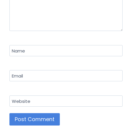
Name
Email
Website