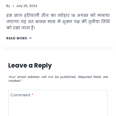
पूजा
By
July 25, 2023
विधि
और
इस साल हरियाली तीज का त्योहार 19 अगस्त को मनाया
अन्य
जाएगा। यह व्रत श्रावस मास में शुक्ल पक्ष की तृतीया तिथि
जरूरी
जानकारी
को रखा जाता है।
HARIYALI
READ MORE
TEEJ
2023:
हरियाली
तीज
पर
Leave a Reply
बनेंगे
तीन
शुभ
Your email address will not be published.
Required fields are
marked
*
योग,
इस
तरह
Comment
*
करें
पूजा,
खूब
मिलेगा
लाभ