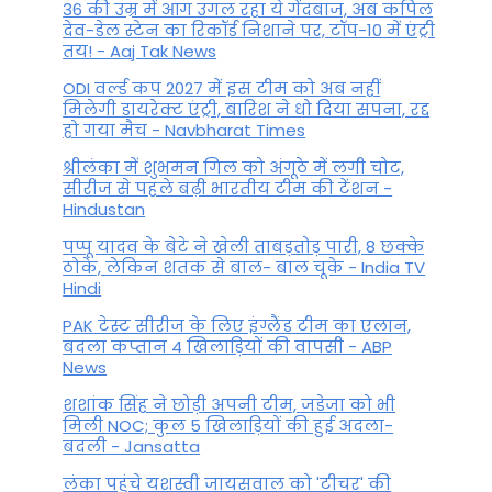
36 की उम्र में आग उगल रहा ये गेंदबाज, अब कपिल
देव-डेल स्टेन का रिकॉर्ड निशाने पर, टॉप-10 में एंट्री
तय! - Aaj Tak News
ODI वर्ल्ड कप 2027 में इस टीम को अब नहीं
मिलेगी डायरेक्ट एंट्री, बारिश ने धो दिया सपना, रद्द
हो गया मैच - Navbharat Times
श्रीलंका में शुभमन गिल को अंगूठे में लगी चोट,
सीरीज से पहले बढ़ी भारतीय टीम की टेंशन -
Hindustan
पप्पू यादव के बेटे ने खेली ताबड़तोड़ पारी, 8 छक्के
ठोके, लेकिन शतक से बाल- बाल चूके - India TV
Hindi
PAK टेस्ट सीरीज के लिए इंग्लैंड टीम का एलान,
बदला कप्तान 4 खिलाड़ियों की वापसी - ABP
News
शशांक सिंह ने छोड़ी अपनी टीम, जडेजा को भी
मिली NOC; कुल 5 खिलाड़ियों की हुई अदला-
बदली - Jansatta
लंका पहुंचे यशस्वी जायसवाल को 'टीचर' की