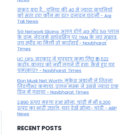
मेहरबान, कभी नहीं होती है धन की
संकट बड़ा है... दुनिया की 40 से ज्यादा कंपनियों
कमी
को सता रहा कौन सा डर? दनादन छंटनी - Aaj
Tak News
By
August 1, 2022
5G Network Slicing: अलग होंगे 4G और 5G प्लान
के दाम, नेटवर्क स्लाइसिंग पर TRAI के नए सुझाव,
तय स्पीड ना मिली तो कार्रवाई - Navbharat
Times
LIC OFS: सरकार ने चुपचाप कमा लिए ₹31,522
करोड़, बाजार को नहीं लगने दी हवा, कैसे हुए यह
चमत्कार? - Navbharat Times
Elon Musk Net Worth: मुकेश अंबानी ने जितना
जिंदगीभर कमाया, एलन मस्क ने उससे ज्यादा एक
दिन में गंवाया - Navbharat Times
2,890 रुपए महंगा हुआ सोना, चांदी में भी 6,200
रुपए का भारी उछाल, यहां देखें सोना- चांदी - ABP
News
RECENT POSTS