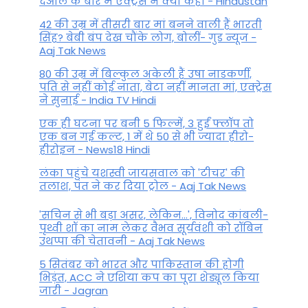
देओल के बारे में एक्ट्रेस ने क्या कहा - Hindustan
42 की उम्र में तीसरी बार मां बनने वाली हैं भारती
सिंह? बेबी बंप देख चौंके लोग, बोलीं- गुड न्यूज -
Aaj Tak News
80 की उम्र में बिल्कुल अकेली हैं उषा नाडकर्णी,
पति से नहीं कोई नाता, बेटा नहीं मानता मां, एक्ट्रेस
ने सुनाई - India TV Hindi
एक ही घटना पर बनी 5 फिल्में, 3 हुईं फ्लॉप तो
एक बन गई कल्ट, 1 में थे 50 से भी ज्यादा हीरो-
हीरोइन - News18 Hindi
लंका पहुंचे यशस्वी जायसवाल को 'टीचर' की
तलाश, पंत ने कर द‍िया ट्रोल - Aaj Tak News
'सचिन से भी बड़ा असर, लेकिन...', व‍िनोद कांबली-
पृथ्वी शॉ का नाम लेकर वैभव सूर्यवंशी को रॉबिन
उथप्पा की चेतावनी - Aaj Tak News
5 सितंबर को भारत और पाकिस्‍तान की होगी
भिड़ंत, ACC ने एशिया कप का पूरा शेड्यूल किया
जारी - Jagran