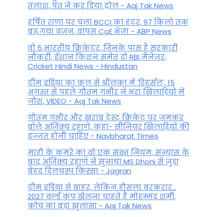
तलाश, पंत ने कर द‍िया ट्रोल - Aaj Tak News
हर्षित राणा पर चला BCCI का हंटर, 97 किलो तक
बढ़ गया वजन, वापस CoE भेजा - ABP News
वो 5 भारतीय क्रिकेटर, जिनके पास है सरकारी
नौकरी; ईशान किशन समेत दो RBI मैनेजर,
Cricket Hindi News - Hindustan
टीम इंडिया का कल से श्रीलंका में 'रिहर्सल', 15
अगस्त से पहले गौतम गंभीर ने भरा ख‍िलाड़‍ियों में
जोश, VIDEO - Aaj Tak News
गौतम गंभीर और खराब टेस्ट क्रिकेट पर जमकर
बोले अजिंक्य रहाणे, कहा- सीनियर खिलाड़ियों की
इज्जत होनी चाहिए - Navbharat Times
माही के कमरे का वो एक सख्त नियम, संन्यास के
बाद अजिंक्‍य रहाणे ने सुनाया MS Dhoni से जुड़ा
बेहद दिलचस्प किस्सा - Jagran
टीम इंडिया से बाहर, लेकिन हौसला बरकरार...
2027 वर्ल्ड कप खेलना चाहते हैं मोहम्मद शमी,
कोच का बड़ा खुलासा - Aaj Tak News