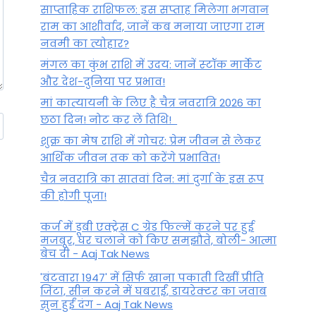
साप्ताहिक राशिफल: इस सप्ताह मिलेगा भगवान
राम का आशीर्वाद, जानें कब मनाया जाएगा राम
नवमी का त्योहार?
मंगल का कुंभ राशि में उदय: जानें स्‍टॉक मार्केट
और देश-दुनिया पर प्रभाव!
मां कात्‍यायनी के लिए है चैत्र नवरात्रि 2026 का
छठा दिन! नोट कर लें तिथि!
शुक्र का मेष राशि में गोचर: प्रेम जीवन से लेकर
आर्थिक जीवन तक को करेंगे प्रभावित!
चैत्र नवरात्रि का सातवां दिन: मां दुर्गा के इस रूप
की होगी पूजा!
कर्ज में डूबी एक्ट्रेस C ग्रेड फिल्में करने पर हुई
मजबूर, घर चलाने को किए समझौते, बोली- आत्मा
बेच दी - Aaj Tak News
'बंटवारा 1947' में सिर्फ खाना पकाती दिखीं प्रीति
जिंटा, सीन करने में घबराईं, डायरेक्टर का जवाब
सुन हुईं दंग - Aaj Tak News