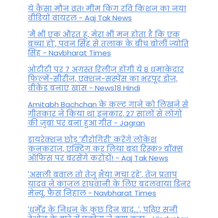
ये कैसा मौन व्रत! मीम किंग रवि किशन का नया
वीडियो वायरल - Aaj Tak News
'मैं भी एक औरत हूं, मेरा भी मन होता है कि एक
बच्चा हो', पवन सिंह से तलाक के बीच बोलीं ज्योति
सिंह - Navbharat Times
ओटीटी पर 7 अगस्त रिलीज होंगी ये 8 धमाकेदार
फिल्में-सीरीज, एक्शन-सस्पेंस का भरपूर डोज,
वीकेंड बनाएं खास - News18 Hindi
Amitabh Bachchan के कल्ट गाने को लिखने से
गीतकार ने किया था इनकार, 27 सालों से लोगों
की जुबां पर बना हुआ गीत - Jagran
डायरेक्शन छोड़ 'हीरोगिरी' करेंगे लोकेश
कनकराज, एक्टिंग कर लिया बड़ा रिस्क? बॉक्स
ऑफिस पर बरसेंगे करोड़ों! - Aaj Tak News
'असली बवाल तो तेजू भैया मचा रहे', तेज प्रताप
यादव ने काजल राघवानी के लिए बदलवाया डिनर
मेन्यू, फैंस न‍िहाल - Navbharat Times
'धर्मेंद्र के निधन के कुछ दिन बाद...', पढ़िए सनी