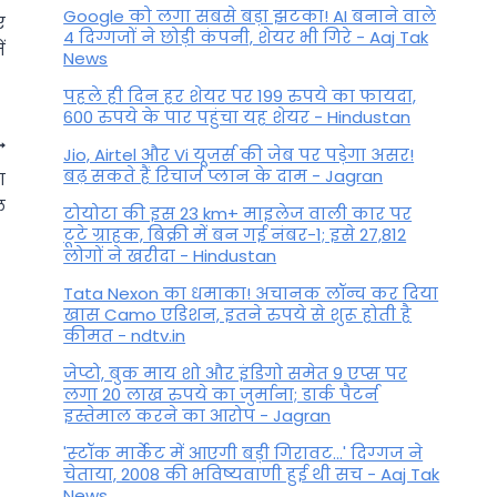
Google को लगा सबसे बड़ा झटका! AI बनाने वाले
ए
4 दिग्गजों ने छोड़ी कंपनी, शेयर भी गिरे - Aaj Tak
ं
News
पहले ही दिन हर शेयर पर 199 रुपये का फायदा,
600 रुपये के पार पहुंचा यह शेयर - Hindustan
Jio, Airtel और Vi यूजर्स की जेब पर पड़ेगा असर!
बढ़ सकते हैं रिचार्ज प्लान के दाम - Jagran
ा
ल
टोयोटा की इस 23 km+ माइलेज वाली कार पर
टूटे ग्राहक, बिक्री में बन गई नंबर-1; इसे 27,812
लोगों ने खरीदा - Hindustan
Tata Nexon का धमाका! अचानक लॉन्च कर दिया
खास Camo एडिशन, इतने रुपये से शुरू होती है
कीमत - ndtv.in
जेप्टो, बुक माय शो और इंडिगो समेत 9 एप्स पर
लगा 20 लाख रुपये का जुर्माना; डार्क पैटर्न
इस्तेमाल करने का आरोप - Jagran
Palmistry : हथेली पर बने हों ऐसे
'स्‍टॉक मार्केट में आएगी बड़ी गिरावट...' दिग्‍गज ने
निशान तो लक्ष्मी हमेशा रहती हैं
चेताया, 2008 की भविष्यवाणी हुई थी सच - Aaj Tak
News