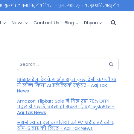
 गुरु चांडाल पूजा, पितृ दोष निवारण - पूजा , महाम्रत्युन्जय , गृह शांति , वास्तु दोष
t
News
Contact Us
Blog
Dhyan
Search
for:
165KM रेंज, डैशकैम और बहुत कुछ, देसी कंपनी E3
ने लॉन्च किया AI इलेक्ट्रिक स्कूटर - Aaj Tak
News
Amazon-Flipkart Sale में दिख रहा 70% OFF?
पहले ये पढ़ लें, वरना हो सकता है बड़ा नुकसान -
Aaj Tak News
सबसे ज्यादा इन कंपनियों की EV खरीद रहे लोग,
टॉप-5 ब्रांड की लिस्ट - Aaj Tak News