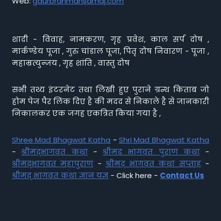
Web:
gaurbrahmansamaj.com
शादी - विवाह, नामकरण, गृह प्रवेश, काल सर्प दोष ,
मार्कण्डेय पूजा , गुरु चांडाल पूजा, पितृ दोष निवारण - पूजा ,
महाम्रत्युन्जय , गृह शांति , वास्तु दोष
सभी तथ्य इंटरनेट तथा लिखी हुए पुराने ग्रन्थ किताब जो
होम पेज पैर लिंक दिए है की मदद से निकाले है से जानकारी
निकालकर एक जगह एकत्रित किया गया है ,
Shree Mad Bhagwat Katha
-
Shri Mad Bhagwat Katha
-
श्रीमद्भागवत कथा
-
श्रीमद भागवत पुराण कथा
-
श्रीमद्भागवत महापुराण
-
श्रीमद् भागवत कथा सप्ताह
-
श्रीमद् भागवत कथा ज्ञान यज्ञ
- Click here -
Contact Us