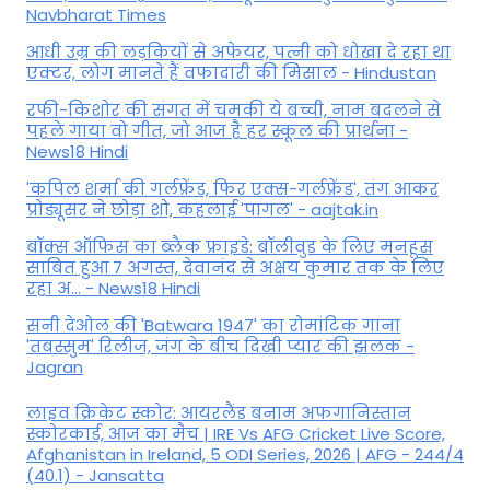
Navbharat Times
आधी उम्र की लड़कियों से अफेयर, पत्नी को धोखा दे रहा था
एक्टर, लोग मानते हैं वफादारी की मिसाल - Hindustan
रफी-किशोर की संगत में चमकी ये बच्ची, नाम बदलने से
पहले गाया वो गीत, जो आज है हर स्कूल की प्रार्थना -
News18 Hindi
'कपिल शर्मा की गर्लफ्रेंड, फिर एक्स-गर्लफ्रेंड', तंग आकर
प्रोड्यूसर ने छोड़ा शो, कहलाई 'पागल' - aajtak.in
बॉक्स ऑफिस का ब्लैक फ्राइडे: बॉलीवुड के लिए मनहूस
साबित हुआ 7 अगस्त, देवानंद से अक्षय कुमार तक के लिए
रहा अ... - News18 Hindi
सनी देओल की 'Batwara 1947' का रोमांटिक गाना
'तबस्सुम' रिलीज, जंग के बीच दिखी प्यार की झलक -
Jagran
लाइव क्रिकेट स्कोर: आयरलैंड बनाम अफगानिस्तान
स्कोरकार्ड, आज का मैच | IRE Vs AFG Cricket Live Score,
Afghanistan in Ireland, 5 ODI Series, 2026 | AFG - 244/4
(40.1) - Jansatta