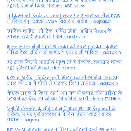
रिटायरमेंट के बाद अब इस T20 लीग में खेलेंगे अजिंक्य
रहाणे, टीम ने किया एलान - ABP News
पाकिस्तानी क्रिकेटर हमजा नजर पर 2 साल का बैन, PCB
ने ल‍िया बड़ा एक्शन, VISA व‍िवाद से बखेड़ा - aajtak.in
'हार्दिक चाहिए... तो रिंकू-हर्षित छोड़ो', अश्विन ने KKR के
सामने रख दी सबसे बड़ी शर्त - aajtak.in
भारत से भिड़ने से पहले श्रीलंका को डबल झटका... कुसल
मेंडिस टेस्ट सीरीज से बाहर, ये धुरंधर भी चोटिल - aajtak.in
हर साल कितने भारतीय पहुंच रहे हैं बैंकॉक, लगातार चौंका
रही टूरिस्टों की संख्या - India.com
KKR ने खरीदा, लेकिन नहीं मिला एक भी IPL मैच... अब 31
साल की उम्र में चोटों से हारकर लिया संन्यास - aajtak.in
केएल राहुल ने किया वॉर्म-अप मैच में ब्लंडर, टीम इंडिया के
प्लेयर्स का कैच छोड़ने का सिलसिला जारी - India TV Hindi
'उसे रिप्लेसमेंट के तौर पर नहीं आना था', आकिब नबी के
सेलेक्शन पर पूर्व बल्लेबाज ने दिया हैरान करने वाला
बयान - Jagran
IND Vs SL: सहवाग नंबर-1, विराट कोहली दूसरे स्थान पर,