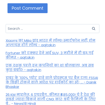
Search
for:
Xiaomi का Mijia ब्रांड भारत में लॉन्च! स्मार्टफोन नहीं, होम
अप्लायंस होंगे लॉन्च - aajtak.in
Fortuner को टक्कर देने आई SUV, 3 महीने में ही बढ़ गई
कीमत - aajtak.in
एक दशक पहले इन कंपनियों का था बोलबाला, अब सब
कुछ बर्बाद! - aajtak.in
डाबर के '100% प्योर' दावे वाले प्रोडक्ट्स पर बैन टला: FSSAI
के बिक्री रोकने वाले आदेश पर हाईकोर्ट का स्टे; ... - Dainik
Bhaskar
26 KM माइलेज, 6 एयरबैग...कीमत ₹8,85,000! ये है देश की
सबसे ज्यादा बिकने वाली CNG कार; बड़ी फैमिली के लिए
बे... - News18 Hindi