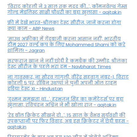
'विराट कोहली ने 3 साल तक मदद की...', कॉमनवेल्थ गेम्स
गोल्ड मेडलिस्ट साक्षी चौधरी का बड़ा खुलासा - aajtak.in
फ्री में देखें भारत-श्रीलंका टेस्ट सीरीज, जानें करना होगा
क्या काम - ABP News
'साउथ अफ्रीका में गेंदबाजी करना आसान नहीं', भारतीय
टीम 2027 वर्ल्‍ड कप के लिए Mohammed Shami को करे
शामिल! - Jagran
सरफराज खान ने नहीं छोड़ी है कमबैक की उम्मीद, श्रीलंका
टेस्ट सीरीज के पहले भरा दम - Navbharat Times
ना गावस्कर, ना सौरव गांगुली, वीरेंद्र सहवाग नंबर-1, विराट
कोहली 5 पर, रॉबिन उथप्पा ने चुनी अपनी ऑल टाइम
इंडिया टेस्ट XI - Hindustan
'दुश्मन समझता था...', हरभजन सिंह का कमेंटेटर्स पर बड़ा
खुलासा, रव‍िचंद्रन अश्विन ने भी खोला राज - aajtak.in
'रेड बॉल क्रिकेट सीखने दो...', 15 साल के वैभव सूर्यवंशी की
उपकप्तानी पर फ‍िर व‍िवाद, अब इस क्रिकेटर ने छेड़ी बहस -
aajtak.in