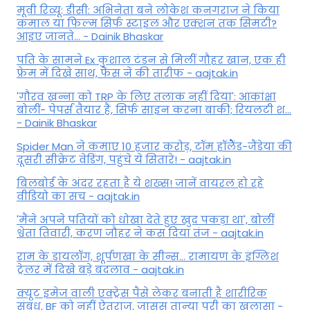
मूवी रिव्यू: डीसी: अभिनेता बने लोकेश कनगराज ने किया
कमाल या फिल्म सिर्फ स्टाइल और एक्शन तक सिमटी?
आइए जानते... - Dainik Bhaskar
पति के सामने Ex कुशाल टंडन से मिलीं गौहर खान, एक ही
फ्रेम में दिखे साथ, फैंस ने की तारीफ - aajtak.in
'गौरव खन्ना को TRP के लिए तलाक नहीं दिया': आकांक्षा
बोलीं- पेपर्स तैयार हैं, सिर्फ साइन करना बाकी; रियलटी श...
- Dainik Bhaskar
Spider Man ने कमाए 10 हजार करोड़, टॉम हॉलैेंड-जैंडेया की
दूसरी सीक्रेट वेडिंग, पहुंचे ये सितारे! - aajtak.in
बिलबोर्ड के अंदर रहता है ये शख्स! जानें वायरल हो रहे
वीडियो का सच - aajtak.in
'मैंने अपने पतियों को धोखा देते हुए खुद पकड़ा था', बोलीं
श्वेता तिवारी, करण जौहर ने कस दिया तंज - aajtak.in
राम के डायलॉग, शूर्पणखा के सीन्स... रामायण के इंग्लिश
ट्रेलर में दिखे बड़े बदलाव - aajtak.in
क्यूट इमेज वाली एक्ट्रेस पैसे लेकर बनाती है शारीरिक
संबंध, BF को नहीं ऐतराज, जासूस तान्‍या पुरी का खुलासा -