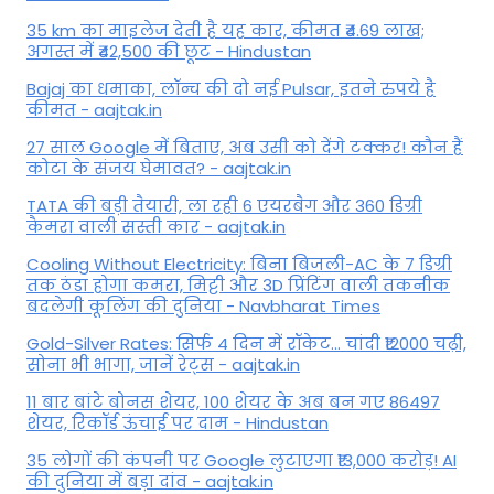
35 km का माइलेज देती है यह कार, कीमत ₹4.69 लाख;
अगस्त में ₹42,500 की छूट - Hindustan
Bajaj का धमाका, लॉन्च की दो नई Pulsar, इतने रुपये है
कीमत - aajtak.in
27 साल Google में बिताए, अब उसी को देंगे टक्कर! कौन हैं
कोटा के संजय घेमावत? - aajtak.in
TATA की बड़ी तैयारी, ला रही 6 एयरबैग और 360 डिग्री
कैमरा वाली सस्ती कार - aajtak.in
Cooling Without Electricity: बिना बिजली-AC के 7 डिग्री
तक ठंडा होगा कमरा, मिट्टी और 3D प्रिंटिंग वाली तकनीक
बदलेगी कूलिंग की दुनिया - Navbharat Times
Gold-Silver Rates: सिर्फ 4 दिन में रॉकेट... चांदी ₹12000 चढ़ी,
सोना भी भागा, जानें रेट्स - aajtak.in
11 बार बांटे बोनस शेयर, 100 शेयर के अब बन गए 86497
शेयर, रिकॉर्ड ऊंचाई पर दाम - Hindustan
35 लोगों की कंपनी पर Google लुटाएगा ₹13,000 करोड़! AI
की दुनिया में बड़ा दांव - aajtak.in