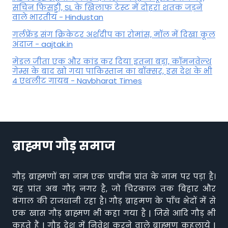
सचिन फिसड्डी, SL के खिलाफ टेस्ट में दोहरा शतक जड़ने
वाले भारतीय - Hindustan
गर्लफ्रेंड संग क्रिकेटर अर्शदीप का रोमांस, मॉल में द‍िखा कूल
अंदाज - aajtak.in
मेडल जीता एक और कांड कर दिया इतना बड़ा, कॉमनवेल्थ
गेम्स के बाद खो गया पाकिस्तान का बॉक्सर, इस देश के भी
4 एथलीट गायब - Navbharat Times
ब्राह्मण गौड़ समाज
गौड़ ब्राह्मणों का नाम एक प्राचीन प्रांत के नाम पर पड़ा है।
यह प्रांत अब गौड़ नगर है, जो चिरकाल तक बिहार और
बंगाल की राजधानी रहा है। गौड़ ब्राहमण के पाँच भेदों में से
एक खास गौड़ ब्राह्मण भी कहा गया है | जिसे आदि गौड़ भी
कहते हैं | गौड़ देश में निवेश करने वाले ब्राह्मण कहलाये |