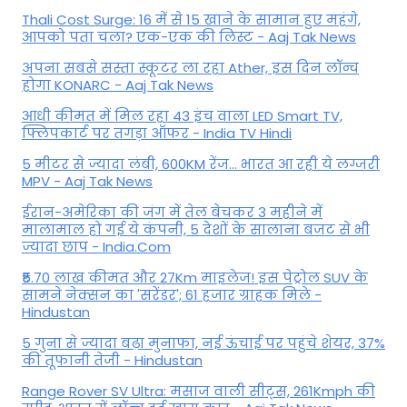
Thali Cost Surge: 16 में से 15 खाने के सामान हुए महंगे,
आपको पता चला? एक-एक की लिस्ट - Aaj Tak News
अपना सबसे सस्ता स्कूटर ला रहा Ather, इस दिन लॉन्च
होगा KONARC - Aaj Tak News
आधी कीमत में मिल रहा 43 इंच वाला LED Smart TV,
फ्लिपकार्ट पर तगड़ा ऑफर - India TV Hindi
5 मीटर से ज्यादा लंबी, 600KM रेंज... भारत आ रही ये लग्जरी
MPV - Aaj Tak News
ईरान-अमेरिका की जंग में तेल बेचकर 3 महीने में
मालामाल हो गई ये कंपनी, 5 देशों के सालाना बजट से भी
ज्यादा छाप - India.Com
₹5.70 लाख कीमत और 27Km माइलेज! इस पेट्रोल SUV के
सामने नेक्सन का 'सरेंडर'; 61 हजार ग्राहक मिले -
Hindustan
5 गुना से ज्यादा बढ़ा मुनाफा, नई ऊंचाई पर पहुंचे शेयर, 37%
की तूफानी तेजी - Hindustan
Range Rover SV Ultra: मसाज वाली सीट्स, 261Kmph की