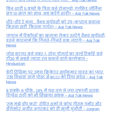
बिन शादी 5 बच्चों के पिता बने रोनाल्डो, गर्लफ्रेंड जॉर्जिना
संग 10 साल का साथ, अब करेंगे शादी? - Aaj Tak News
धीरे-धीरे रे मना… वैभव सूर्यवंशी को उप-कप्तान बनाना
कितना सही, कितना गलत? - Aaj Tak News
जापान में रिकॉर्ड्स का खजाना लेकर उतरेंगे वैभव सूर्यवंशी,
इतने कारनामे कि गिनते-गिनते थक जाएंगे! - Aaj Tak
News
जोस बटलर बने नंबर-1, तोड़ा पोलार्ड का वर्ल्ड रिकॉर्ड; बने
टी20 में सबसे ज्यादा रन बनाने वाले बल्लेबाज -
Hindustan
बेटी र‍िद्ध‍िमा पर उमड़ा क्रिकेटर सूर्यकुमार यादव का प्यार,
'रख विश्वास' वाले पोस्ट से BCCI को दिया संदेश - Aaj Tak
News
9 छक्के, 6 चौके... DPL में यश धुल ने जड़ा तूफानी शतक,
द‍िग्वेश राठी को भी स‍िखाया सबक - Aaj Tak News
'तुम मुझे ड्रॉप करो', रोहित शर्मा ने कोच गौतम गंभीर और
सेलेक्टर अजीत अगरकर को दी खुली चुनौती - Jagran