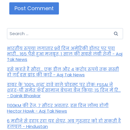
Search
for:
भारतीय रुपया लगातार 9वें दिन अमेरिकी डॉलर पर पड़ा
भारी... 165 पैसे हुआ मजबूत, 1 साल की सबसे लंबी तेजी - Aaj
Tak News
इसे कहते हैं सौदा... एक डील और 4 करोड़ रुपये तक सस्ती
हो गई इस ब्रांड की कारें - Aaj Tak News
डाबर के '100% शुद्ध' दावे वाले प्रोडक्ट पर रोक: FSSAI ने
शहद-घी समेत कई सामान बेचना बैन किया; 15 दिन में रि...
- Dainik Bhaskar
1100KM की रेंज, 7 सीटर अवतार, इस दिन लॉन्च होगी
Hector Hawk - Aaj Tak News
6 महीने से दहाड़ रहा यह शेयर, अब गुरुवार को हो सकती है
हलचल - Hindustan