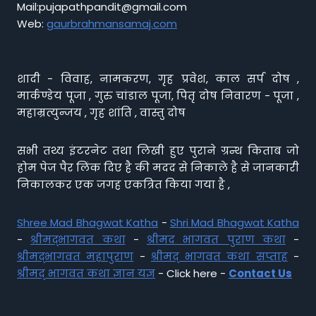
Mail:pujapathpandit@gmail.com
Web:
gaurbrahmansamaj.com
शादी - विवाह, नामकरण, गृह प्रवेश, काल सर्प दोष ,
मार्कण्डेय पूजा , गुरु चांडाल पूजा, पितृ दोष निवारण - पूजा ,
महाम्रत्युन्जय , गृह शांति , वास्तु दोष
सभी तथ्य इंटरनेट तथा लिखी हुए पुराने ग्रन्थ किताब जो
होम पेज पैर लिंक दिए है की मदद से निकाले है से जानकारी
निकालकर एक जगह एकत्रित किया गया है ,
Shree Mad Bhagwat Katha
-
Shri Mad Bhagwat Katha
-
श्रीमद्भागवत कथा
-
श्रीमद भागवत पुराण कथा
-
श्रीमद्भागवत महापुराण
-
श्रीमद् भागवत कथा सप्ताह
-
श्रीमद् भागवत कथा ज्ञान यज्ञ
- Click here -
Contact Us