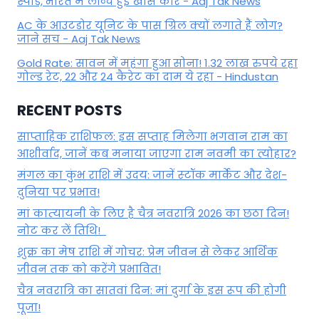
स्पीड, भारत में लॉन्च हुई खास कार - Aaj Tak News
AC के आउटडोर यूनिट के पास ग्रिल क्यों लगाते हैं लोग?
जाने सच - Aaj Tak News
Gold Rate: सावन में महंगा हुआ सोना! 1.32 लाख रुपये रहा
गोल्ड रेट, 22 और 24 कैरेट का दाम ये रहा - Hindustan
RECENT POSTS
साप्ताहिक राशिफल: इस सप्ताह मिलेगा भगवान राम का
आशीर्वाद, जानें कब मनाया जाएगा राम नवमी का त्योहार?
मंगल का कुंभ राशि में उदय: जानें स्‍टॉक मार्केट और देश-
दुनिया पर प्रभाव!
मां कात्‍यायनी के लिए है चैत्र नवरात्रि 2026 का छठा दिन!
नोट कर लें तिथि!
शुक्र का मेष राशि में गोचर: प्रेम जीवन से लेकर आर्थिक
जीवन तक को करेंगे प्रभावित!
चैत्र नवरात्रि का सातवां दिन: मां दुर्गा के इस रूप की होगी
पूजा!