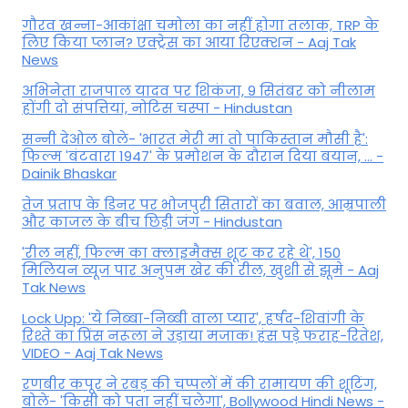
गौरव खन्ना-आकांक्षा चमोला का नहीं होगा तलाक, TRP के
लिए किया प्लान? एक्ट्रेस का आया रिएक्शन - Aaj Tak
News
अभिनेता राजपाल यादव पर शिकंजा, 9 सितंबर को नीलाम
होंगी दो संपत्तियां, नोटिस चस्पा - Hindustan
सन्नी देओल बोले- 'भारत मेरी मां तो पाकिस्तान मौसी है':
फिल्म 'बंटवारा 1947' के प्रमोशन के दौरान दिया बयान, ... -
Dainik Bhaskar
तेज प्रताप के डिनर पर भोजपुरी सितारों का बवाल, आम्रपाली
और काजल के बीच छिड़ी जंग - Hindustan
'रील नहीं, फिल्म का क्लाइमैक्स शूट कर रहे थे', 150
मिलियन व्यूज पार अनुपम खेर की रील, खुशी से झूमे - Aaj
Tak News
Lock Upp: 'ये निब्बा-निब्बी वाला प्यार', हर्षद-शिवांगी के
रिश्ते का प्रिंस नरूला ने उड़ाया मजाक! हंस पड़े फराह-रितेश,
VIDEO - Aaj Tak News
रणबीर कपूर ने रबड़ की चप्पलों में की रामायण की शूटिंग,
बोले- 'किसी को पता नहीं चलेगा', Bollywood Hindi News -