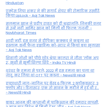
Hindustan
एक्ट्रेस जिया शंकर ने की सगाई, शेयर की रोमांटिक तस्वीरें,
किया LipLock - Aaj Tak News
सलमान खान ने प्रदीप रावत को दी श्रद्धांजलि, जिनकी वजह
से उन्हें नहीं, आमिर खान को मिली थी फिल्म 'गजनी' -
Navbharat Times
शादी नहीं, इस वजह से दीपिका कक्कड़ ने कबूला था
इस्लाम, बनी फैजा इब्राहिम! को-स्टार ने किया बड़ा खुलासा
- Aaj Tak News
शिवांगी जोशी को पीछे छोड़ श्रेया कालरा ने जीता 'लॉक अप
2', खुशी से झूमीं शिल्पा शिंदे - India TV Hindi
धुरंधर के हमजा से पहले, 2022 में इस हमजा का चला था
जादू, कर लिया था OTT पर कब्जा - News18 Hindi
इच्छाधारी नाग-नागिन पर बेस्ड 6 फिल्म, 2 ब्लॉकबस्टर, 3
फ्लॉप और 1 डिजास्टर; एक तो सावन के महीने में हुई थी र...
- News18 Hindi
बाबर आजम की कप्तानी में पाकिस्तान की दमदार वापसी,
3 साल बाद विदेश में मिली टेस्ट जीत - Aaj Tak News