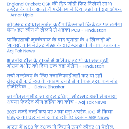
England Cricket: CSK की हिट जोड़ी फिर दिखेगी साथ!
इंग्लैंड के कोच बनते ही फ्लेमिंग ने दिया हसी को बड़ा ऑफर
- Amar Ujala
मोहम्मद इरफान समेत कई पाकिस्तानी क्रिकेटर पर लगेगा
बैन? इस लीग में खेलने से भड़का PCB - Hindustan
पाकिस्तानी मुक्केबाज के बाद युगांडा के 4 खिलाड़ी भी
'गायब', कॉमनवेल्थ गेम्स के बाद ग्लासगो में मचा हड़कंप -
Aaj Tak News
भारतीय टीम के हारने से अजिंक्य रहाणे का मन दुखी,
गौतम गंभीर को दिया एक बड़ा मैसेज - Hindustan
क्यों वर्ल्डकप के लिए क्वालिफाई नहीं कर पा रही
वेस्टइंडीज: टी-20 के कारण वनडे से फोकस हटा, कमजोर
डोमेस्टिक ... - Dainik Bhaskar
ना गौतम गंभीर, ना राहुल द्रव‍िड़... मोहम्मद शमी ने बताया
अपना फेवरेट टीम इंड‍िया का कोच - Aaj Tak News
2027 वनडे वर्ल्ड कप पर आया बड़ा अपडेट, ICC ने किया
शेड्यूल का एलान नोट कर लीजिए डेट्स - ABP News
भारत में 1950 के दशक में कितने रुपये लीटर था पेट्रोल,