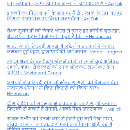
शाहरुख खान, शेफ विकास खन्ना ने क्या बताया? - AajTak
2 बच्चों का पिता बनने के बाद पत्नी से तलाक ले रहा मशहूर
सिंगर? इंस्टाग्राम पर किया अनफॉलो - AajTak
वैभव सूर्यवंशी को लेकर भारत से बाहर हर कोई ये पूछ रहा,
ब्रेट ली ने कहा- किसे फर्क पड़ता है कि… - Hindustan
भारत के दो खिलाड़ी आपस में लड़े, मैच खत्म होने के बाद
जमकर हुई बहस, हाथापाई की आई नौबत- Video - Jagran
रोहित शर्मा के वर्ल्ड कप खेलने वाली बहस में कूदे अजिंक्य
रहाणे, कहा- सेलेक्टर्स को साफ बोलकर खत्म कर देना
चाहिए - Navbharat Times
अगर मैं मैच रेफरी होता तो सौरव गांगुली को बैन कर देता;
जवागल श्रीनाथ ने किस किससे को किया याद? -
Hindustan
टीम इंडिया को जयसूर्या से बचकर रहना होगा, श्रीलंका में
फिरकी से मचाते हैं तबाही, आंकड़े बेहद खतरनाक - AajTak
गौतम गंभीर को इतनी जोर से हंसते हुए नहीं देखा होगा,
रविंद्र जडेजा ने डग आउट में ऐसा क्या किया, थोड़ी देर में
वीडियो वायरल - Navbharat Times