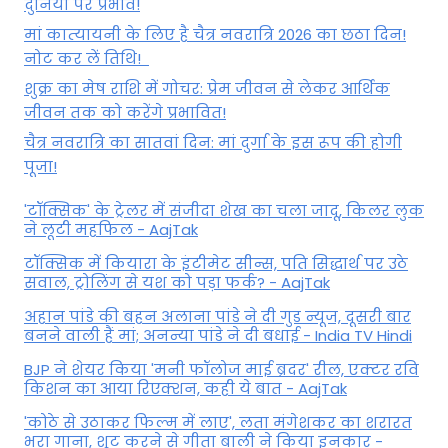
दुनिया पर प्रभाव!
मां कात्‍यायनी के लिए है चैत्र नवरात्रि 2026 का छठा दिन!
नोट कर लें तिथि!
शुक्र का मेष राशि में गोचर: प्रेम जीवन से लेकर आर्थिक
जीवन तक को करेंगे प्रभावित!
चैत्र नवरात्रि का सातवां दिन: मां दुर्गा के इस रूप की होगी
पूजा!
'टॉक्सिक' के ट्रेलर में संजीदा शेख का चला जादू, किलर लुक
ने लूटी महफिल - AajTak
टॉक्सिक में कियारा के इंटीमेट सीन्स, पति सिद्धार्थ पर उठे
सवाल, ट्रोलिंग से यश को पड़ा फर्क? - AajTak
अहान पांडे की बहन अलाना पांडे ने दी गुड न्यूज, दूसरी बार
बनने वाली हैं मां; अनन्या पांडे ने दी बधाई - India TV Hindi
BJP ने शेयर किया 'मनी फॉलोज माई ब्रदर' रील, एक्टर रवि
किशन का आया रिएक्शन, कही ये बात - AajTak
'कोठे से उठाकर फिल्म में लाए', लता मंगेशकर का शरारत
भरा गाना, शूट करने से गीता बाली ने किया इनकार -