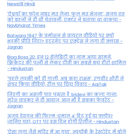
News18 Hindi
'ऐश्वर्या का फोन नंबर मत लेना, फूल मत भेजना', संजय दत्त
को बहनों ने दी थी चेतावनी, एक्टर ने बताया था वाकया -
Navbharat Times
Batwara 1947 के प्रमोशन से वायरल वीडियो पर क्यों
भड़की प्रीति जिंटा? इंटरनेट पर एक्ट्रेस ने लगा दी क्लास -
Jagran
Bigg Boss 20: इन 12 सेलेब्रिटी का नाम आया सामने,
क्रिकेटर की पत्नी से लेकर टीवी का सबसे बड़ा हीरो शामिल
- Hindustan
'पहले लड़की को दी गाली, अब कहा राक्षस', रणवीर शौरी ने
शेयर किया वीडियो, रील पर छिड़ा विवाद - AajTak
जिंदगी का असली पाठ पढ़ाता है Sridevi का कल्ट गाना,
सुरेश वाडकर ने दी आवाज; आज भी है सबका फेवरेट -
Jagran
अजय देवगन की फिल्म ‘धमाल 4’ हिट हुई या फ्लॉप?
जानिए यहां, OTT पर इस दिन होगी रिलीज - Hindustan
'ऐसा लगा जैसे मंदिर में आ गया', न्यूयॉर्क के रेस्टोरेंट में बोले