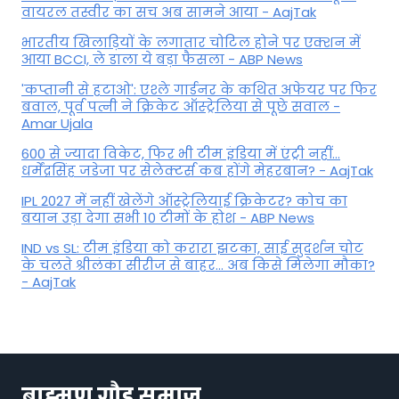
वायरल तस्वीर का सच अब सामने आया - AajTak
भारतीय खिलाड़ियों के लगातार चोटिल होने पर एक्शन में
आया BCCI, ले डाला ये बड़ा फैसला - ABP News
'कप्तानी से हटाओ': एश्ले गार्डनर के कथित अफेयर पर फिर
बवाल, पूर्व पत्नी ने क्रिकेट ऑस्ट्रेलिया से पूछे सवाल -
Amar Ujala
600 से ज्यादा विकेट, फिर भी टीम इंडिया में एंट्री नहीं...
धर्मेंद्रसिंह जडेजा पर सेलेक्टर्स कब होंगे मेहरबान? - AajTak
IPL 2027 में नहीं खेलेंगे ऑस्ट्रेलियाई क्रिकेटर? कोच का
बयान उड़ा देगा सभी 10 टीमों के होश - ABP News
IND vs SL: टीम इंड‍िया को करारा झटका, साई सुदर्शन चोट
के चलते श्रीलंका सीरीज से बाहर... अब किसे म‍िलेगा मौका?
- AajTak
ब्राह्मण गौड़ समाज