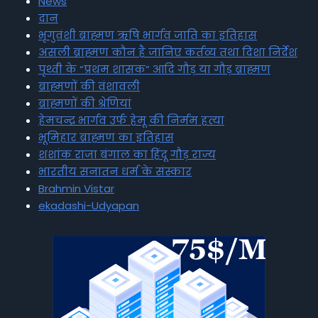
News
दान
भृगुवंशी ब्राह्मण ऋषि भार्गव जाति का इतिहास
असली ब्राह्मण कौन है जानिए कर्तव्य तथा दिशा निर्देश
पृथ्वी के “प्रथम शासक” आदि गौड़ या गौड़ ब्राह्मण
ब्राह्मणों की वंशावली
ब्राह्मणों की श्रेणियां
हेमचन्द्र भार्गव उर्फ हेमू की निर्मम हत्या
भूमिहार ब्राह्मण का इतिहास
शशांक राजा बंगाल का हिंदू गौड़ राज्य
भारतीय सनातन धर्म के संस्कार
Brahmin Vistar
ekadashi-Udyapan