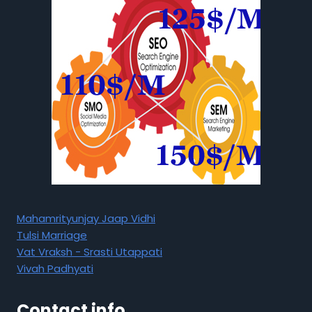
Mahamrityunjay Jaap Vidhi
Tulsi Marriage
Vat Vraksh - Srasti Utappati
Vivah Padhyati
Contact info