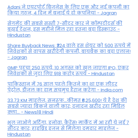
Adani ने एयरपोर्ट बिजनेस के लिए एक और नई कंपनी का
किया गठन, 4 दिन में बनाई ये दो कंपनियां - Jagran
सेगमेंट की सबसे सस्ती 7-सीटर कार ने कॉम्पटीटर्स की
बढ़ाई टेंशन, इस महीने मिल रहा इतना बड़ा डिस्काउंट -
Hindustan
Share Buyback News: ₹324 वाले इस शेयर को 500 रुपये में
निवेशकों से वापस खरीदेगी कंपनी, बायबैक का बड़ा एलान!
- Jagran
GMP पहुंचा 250 रुपये, 10 अगस्त को खुल जाएगा IPO, एंकर
निवेशकों से जुटा लिए 918 करोड़ रुपये - Hindustan
पाकिस्तान में 76 साल पहले कितने का था एक लीटर
पेट्रोल, डीजल का दाम सचमुच हैरान करेगा - India.com
33.73 KM माइलेज, सनरूफ...कीमत ₹6,25,600! ये है देश की
सबसे ज्यादा बिकने वाली कार; दनादन खरीद रहा मिडिल
क्ला... - News18 Hindi
भूल जाओगे अर्टिगा, इनोवा, कैरेंस! मार्केट में आ रही ये नई 7
सीटर कार; हाइब्रिड इंजन से मिलेगा दमदार माइलेज -
Hindustan