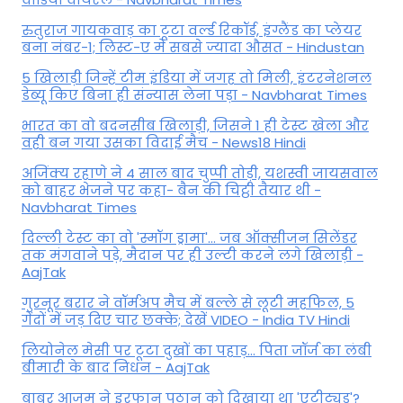
रुतुराज गायकवाड़ का टूटा वर्ल्ड रिकॉर्ड, इंग्लैंड का प्लेयर
बना नंबर-1; लिस्ट-ए में सबसे ज्यादा औसत - Hindustan
5 खिलाड़ी जिन्हें टीम इंडिया में जगह तो मिली, इंटरनेशनल
डेब्यू किए बिना ही संन्यास लेना पड़ा - Navbharat Times
भारत का वो बदनसीब खिलाड़ी, जिसने 1 ही टेस्ट खेला और
वही बन गया उसका विदाई मैच - News18 Hindi
अजिंक्य रहाणे ने 4 साल बाद चुप्पी तोड़ी, यशस्वी जायसवाल
को बाहर भेजने पर कहा- बैन की चिट्ठी तैयार थी -
Navbharat Times
दिल्ली टेस्ट का वो 'स्मॉग ड्रामा'... जब ऑक्सीजन सिलेंडर
तक मंगवाने पड़े, मैदान पर ही उल्टी करने लगे खिलाड़ी -
AajTak
गुरनूर बरार ने वॉर्मअप मैच में बल्ले से लूटी महफिल, 5
गेंदों में जड़ दिए चार छक्के; देखें VIDEO - India TV Hindi
लियोनेल मेसी पर टूटा दुखों का पहाड़... पिता जॉर्ज का लंबी
बीमारी के बाद निधन - AajTak
बाबर आजम ने इरफान पठान को दिखाया था 'एटीट्यूड'?