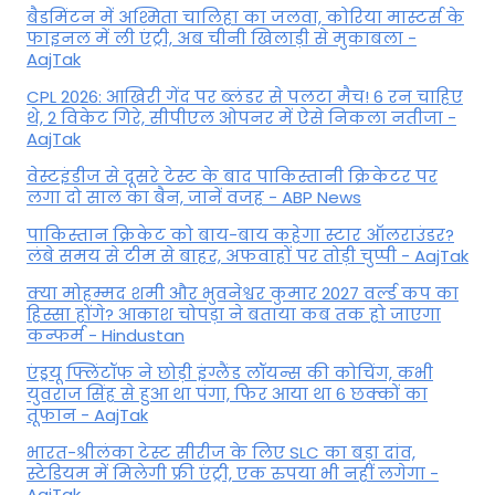
बैडमिंटन में अश्मिता चालिहा का जलवा, कोरिया मास्टर्स के
फाइनल में ली एंट्री, अब चीनी खिलाड़ी से मुकाबला -
AajTak
CPL 2026: आखिरी गेंद पर ब्लंडर से पलटा मैच! 6 रन चाहिए
थे, 2 विकेट गिरे, सीपीएल ओपनर में ऐसे न‍िकला नतीजा -
AajTak
वेस्टइंडीज से दूसरे टेस्ट के बाद पाकिस्तानी क्रिकेटर पर
लगा दो साल का बैन, जानें वजह - ABP News
पाकिस्तान क्रिकेट को बाय-बाय कहेगा स्टार ऑलराउंडर?
लंबे समय से टीम से बाहर, अफवाहों पर तोड़ी चुप्पी - AajTak
क्या मोहम्मद शमी और भुवनेश्वर कुमार 2027 वर्ल्ड कप का
हिस्सा होंगे? आकाश चोपड़ा ने बताया कब तक हो जाएगा
कन्फर्म - Hindustan
एंड्रयू फ्लिंटॉफ ने छोड़ी इंग्लैंड लॉयन्स की कोच‍िंग, कभी
युवराज सिंह से हुआ था पंगा, फ‍िर आया था 6 छक्कों का
तूफान - AajTak
भारत-श्रीलंका टेस्ट सीरीज के लिए SLC का बड़ा दांव,
स्टेडियम में मिलेगी फ्री एंट्री, एक रुपया भी नहीं लगेगा -
AajTak