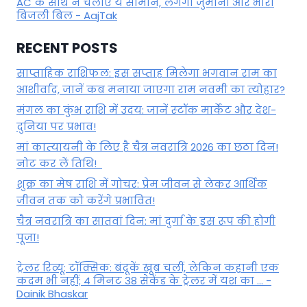
AC के साथ न चलाएं ये सामान, लगेगा जुर्माना और भारी
बिजली बिल - AajTak
RECENT POSTS
साप्ताहिक राशिफल: इस सप्ताह मिलेगा भगवान राम का
आशीर्वाद, जानें कब मनाया जाएगा राम नवमी का त्योहार?
मंगल का कुंभ राशि में उदय: जानें स्‍टॉक मार्केट और देश-
दुनिया पर प्रभाव!
मां कात्‍यायनी के लिए है चैत्र नवरात्रि 2026 का छठा दिन!
नोट कर लें तिथि!
शुक्र का मेष राशि में गोचर: प्रेम जीवन से लेकर आर्थिक
जीवन तक को करेंगे प्रभावित!
चैत्र नवरात्रि का सातवां दिन: मां दुर्गा के इस रूप की होगी
पूजा!
ट्रेलर रिव्यू: टॉक्सिक: बंदूकें खूब चलीं, लेकिन कहानी एक
कदम भी नहीं; 4 मिनट 38 सेकेंड के ट्रेलर में यश का ... -
Dainik Bhaskar