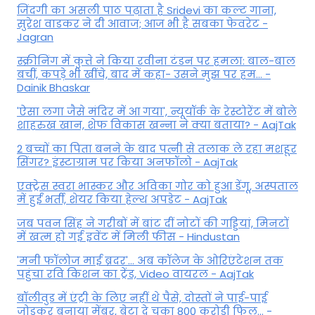
जिंदगी का असली पाठ पढ़ाता है Sridevi का कल्ट गाना,
सुरेश वाडकर ने दी आवाज; आज भी है सबका फेवरेट -
Jagran
स्क्रीनिंग में कुत्ते ने किया रवीना टंडन पर हमला: बाल-बाल
बचीं, कपड़े भी खींचे, बाद में कहा- उसने मुझ पर हम... -
Dainik Bhaskar
'ऐसा लगा जैसे मंदिर में आ गया', न्यूयॉर्क के रेस्टोरेंट में बोले
शाहरुख खान, शेफ विकास खन्ना ने क्या बताया? - AajTak
2 बच्चों का पिता बनने के बाद पत्नी से तलाक ले रहा मशहूर
सिंगर? इंस्टाग्राम पर किया अनफॉलो - AajTak
एक्ट्रेस स्वरा भास्कर और अविका गोर को हुआ डेंगू, अस्पताल
में हुईं भर्ती, शेयर किया हेल्थ अपडेट - AajTak
जब पवन सिंह ने गरीबों में बांट दीं नोटों की गड्डियां, मिनटों
में खत्म हो गई इवेंट में मिली फीस - Hindustan
'मनी फॉलोज माई ब्रदर'... अब कॉलेज के ओरिएंटेशन तक
पहुंचा रवि किशन का ट्रेंड, Video वायरल - AajTak
बॉलीवुड में एंट्री के लिए नहीं थे पैसे, दोस्तों ने पाई-पाई
जोड़कर बनाया मेंबर, बेटा दे चुका 800 करोड़ी फिल्... -