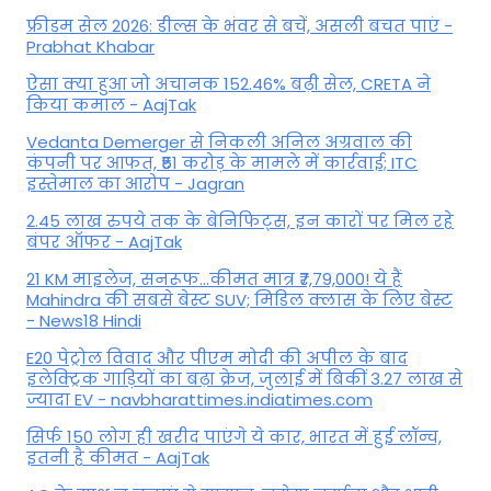
फ्रीडम सेल 2026: डील्स के भंवर से बचें, असली बचत पाएं -
Prabhat Khabar
ऐसा क्या हुआ जो अचानक 152.46% बढ़ी सेल, CRETA ने
किया कमाल - AajTak
Vedanta Demerger से निकली अनिल अग्रवाल की
कंपनी पर आफत, ₹51 करोड़ के मामले में कार्रवाई; ITC
इस्तेमाल का आरोप - Jagran
2.45 लाख रुपये तक के बेनिफिट्स, इन कारों पर मिल रहे
बंपर ऑफर - AajTak
21 KM माइलेज, सनरूफ...कीमत मात्र ₹7,79,000! ये हैं
Mahindra की सबसे बेस्ट SUV; मिडिल क्लास के लिए बेस्ट
- News18 Hindi
E20 पेट्रोल विवाद और पीएम मोदी की अपील के बाद
इलेक्ट्रिक गाड़ियों का बढ़ा क्रेज, जुलाई में बिकीं 3.27 लाख से
ज्यादा EV - navbharattimes.indiatimes.com
सिर्फ 150 लोग ही खरीद पाएंगे ये कार, भारत में हुई लॉन्च,
इतनी है कीमत - AajTak