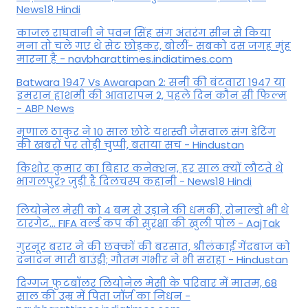
News18 Hindi
काजल राघवानी ने पवन सिंह संग अंतरंग सीन से किया
मना तो चले गए थे सेट छोड़कर, बोलीं- सबको दस जगह मुंह
मारना है - navbharattimes.indiatimes.com
Batwara 1947 Vs Awarapan 2: सनी की बंटवारा 1947 या
इमरान हाशमी की आवारापन 2, पहले दिन कौन सी फिल्म
- ABP News
मृणाल ठाकुर ने 10 साल छोटे यशस्वी जैसवाल संग डेटिंग
की खबरों पर तोड़ी चुप्पी, बताया सच - Hindustan
किशोर कुमार का बिहार कनेक्शन, हर साल क्यों लौटते थे
भागलपुर? जुड़ी है दिलचस्प कहानी - News18 Hindi
ल‍ियोनेल मेसी को 4 बम से उड़ाने की धमकी, रोनाल्डो भी थे
टारगेट... FIFA वर्ल्ड कप की सुरक्षा की खुली पोल - AajTak
गुरनूर बरार ने की छक्कों की बरसात, श्रीलंकाई गेंदबाज को
दनादन मारी बाउंड्री; गौतम गंभीर ने भी सराहा - Hindustan
दिग्गज फुटबॉलर लियोनेल मेसी के परिवार में मातम, 68
साल की उम्र में पिता जॉर्ज का निधन -