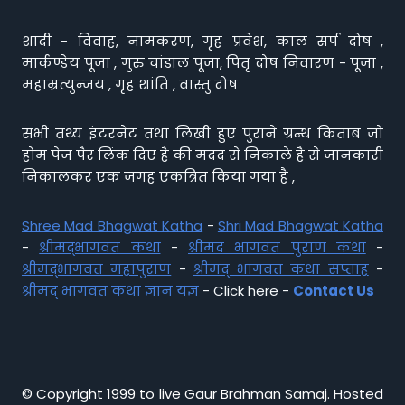
शादी - विवाह, नामकरण, गृह प्रवेश, काल सर्प दोष ,
मार्कण्डेय पूजा , गुरु चांडाल पूजा, पितृ दोष निवारण - पूजा ,
महाम्रत्युन्जय , गृह शांति , वास्तु दोष
सभी तथ्य इंटरनेट तथा लिखी हुए पुराने ग्रन्थ किताब जो
होम पेज पैर लिंक दिए है की मदद से निकाले है से जानकारी
निकालकर एक जगह एकत्रित किया गया है ,
Shree Mad Bhagwat Katha
-
Shri Mad Bhagwat Katha
-
श्रीमद्भागवत कथा
-
श्रीमद भागवत पुराण कथा
-
श्रीमद्भागवत महापुराण
-
श्रीमद् भागवत कथा सप्ताह
-
श्रीमद् भागवत कथा ज्ञान यज्ञ
- Click here -
Contact Us
© Copyright 1999 to live Gaur Brahman Samaj. Hosted