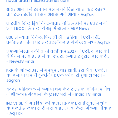
navbharattimes.indiatimes.com
बाबर आजम ने इरफान पठान को दिखाया था 'एटीट्यूड'?
वायरल तस्वीर का सच अब सामने आया - AajTak
भारतीय खिलाड़ियों के लगातार चोटिल होने पर एक्शन में
आया BCCI, ले डाला ये बड़ा फैसला - ABP News
600 से ज्यादा विकेट, फिर भी टीम इंडिया में एंट्री नहीं...
धर्मेंद्रसिंह जडेजा पर सेलेक्टर्स कब होंगे मेहरबान? - AajTak
अफगानिस्तान की वनडे वर्ल्ड कप 2027 में एंट्री, दो बार की
चैंपियन पर बाहर होने का खतरा, लगातार दूसरी बार कटे...
- News18 Hindi
KKR के ऑलराउंडर ने गुपचुप रचाई शादी, इस टीवी एक्ट्रेस
को बनाया अपनी दुल्हनिया; एक फोटो से हुआ खुलासा -
Jagran
देवदत्त पडिक्कल ने लगाया धमाकेदार शतक, वॉर्म-अप मैच
में श्रीलंकाई गेंदबाजों के छुड़ाए पसीने - India TV Hindi
IND vs SL: टीम इंड‍िया को करारा झटका, साई सुदर्शन चोट
के चलते श्रीलंका सीरीज से बाहर... अब किसे म‍िलेगा मौका?
- AajTak