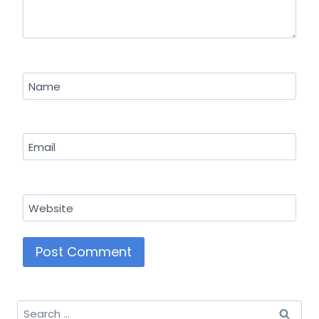
Name
Email
Website
Search