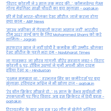
'विराट कोहली ने 3 साल तक मदद की...', कॉमनवेल्थ गेम्स
गोल्ड मेडलिस्ट साक्षी चौधरी का बड़ा खुलासा - aajtak.in
फ्री में देखें भारत-श्रीलंका टेस्ट सीरीज, जानें करना होगा
क्या काम - ABP News
'साउथ अफ्रीका में गेंदबाजी करना आसान नहीं', भारतीय
टीम 2027 वर्ल्‍ड कप के लिए Mohammed Shami को करे
शामिल! - Jagran
सरफराज खान ने नहीं छोड़ी है कमबैक की उम्मीद, श्रीलंका
टेस्ट सीरीज के पहले भरा दम - Navbharat Times
ना गावस्कर, ना सौरव गांगुली, वीरेंद्र सहवाग नंबर-1, विराट
कोहली 5 पर, रॉबिन उथप्पा ने चुनी अपनी ऑल टाइम
इंडिया टेस्ट XI - Hindustan
'दुश्मन समझता था...', हरभजन सिंह का कमेंटेटर्स पर बड़ा
खुलासा, रव‍िचंद्रन अश्विन ने भी खोला राज - aajtak.in
'रेड बॉल क्रिकेट सीखने दो...', 15 साल के वैभव सूर्यवंशी की
उपकप्तानी पर फ‍िर व‍िवाद, अब इस क्रिकेटर ने छेड़ी बहस -
aajtak.in
रिटायरमेंट के बाद अब इस T20 लीग में खेलेंगे अजिंक्य