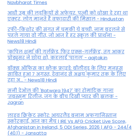
Navbharat Times
आधी उम्र की लड़कियों से अफेयर, पत्नी को धोखा दे रहा था
एक्टर, लोग मानते हैं वफादारी की मिसाल - Hindustan
रफी-किशोर की संगत में चमकी ये बच्ची, नाम बदलने से
पहले गाया वो गीत, जो आज है हर स्कूल की प्रार्थना -
News18 Hindi
'कपिल शर्मा की गर्लफ्रेंड, फिर एक्स-गर्लफ्रेंड', तंग आकर
प्रोड्यूसर ने छोड़ा शो, कहलाई 'पागल' - aajtak.in
बॉक्स ऑफिस का ब्लैक फ्राइडे: बॉलीवुड के लिए मनहूस
साबित हुआ 7 अगस्त, देवानंद से अक्षय कुमार तक के लिए
रहा अ... - News18 Hindi
सनी देओल की 'Batwara 1947' का रोमांटिक गाना
'तबस्सुम' रिलीज, जंग के बीच दिखी प्यार की झलक -
Jagran
लाइव क्रिकेट स्कोर: आयरलैंड बनाम अफगानिस्तान
स्कोरकार्ड, आज का मैच | IRE Vs AFG Cricket Live Score,
Afghanistan in Ireland, 5 ODI Series, 2026 | AFG - 244/4
(40.1) - Jansatta