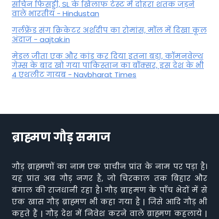
सचिन फिसड्डी, SL के खिलाफ टेस्ट में दोहरा शतक जड़ने
वाले भारतीय - Hindustan
गर्लफ्रेंड संग क्रिकेटर अर्शदीप का रोमांस, मॉल में द‍िखा कूल
अंदाज - aajtak.in
मेडल जीता एक और कांड कर दिया इतना बड़ा, कॉमनवेल्थ
गेम्स के बाद खो गया पाकिस्तान का बॉक्सर, इस देश के भी
4 एथलीट गायब - Navbharat Times
ब्राह्मण गौड़ समाज
गौड़ ब्राह्मणों का नाम एक प्राचीन प्रांत के नाम पर पड़ा है।
यह प्रांत अब गौड़ नगर है, जो चिरकाल तक बिहार और
बंगाल की राजधानी रहा है। गौड़ ब्राहमण के पाँच भेदों में से
एक खास गौड़ ब्राह्मण भी कहा गया है | जिसे आदि गौड़ भी
कहते हैं | गौड़ देश में निवेश करने वाले ब्राह्मण कहलाये |