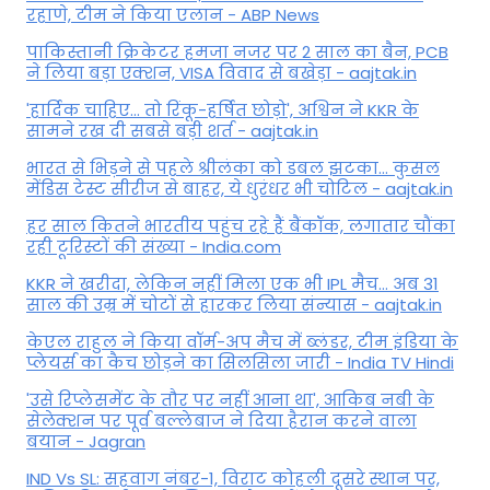
रहाणे, टीम ने किया एलान - ABP News
पाकिस्तानी क्रिकेटर हमजा नजर पर 2 साल का बैन, PCB
ने ल‍िया बड़ा एक्शन, VISA व‍िवाद से बखेड़ा - aajtak.in
'हार्दिक चाहिए... तो रिंकू-हर्षित छोड़ो', अश्विन ने KKR के
सामने रख दी सबसे बड़ी शर्त - aajtak.in
भारत से भिड़ने से पहले श्रीलंका को डबल झटका... कुसल
मेंडिस टेस्ट सीरीज से बाहर, ये धुरंधर भी चोटिल - aajtak.in
हर साल कितने भारतीय पहुंच रहे हैं बैंकॉक, लगातार चौंका
रही टूरिस्टों की संख्या - India.com
KKR ने खरीदा, लेकिन नहीं मिला एक भी IPL मैच... अब 31
साल की उम्र में चोटों से हारकर लिया संन्यास - aajtak.in
केएल राहुल ने किया वॉर्म-अप मैच में ब्लंडर, टीम इंडिया के
प्लेयर्स का कैच छोड़ने का सिलसिला जारी - India TV Hindi
'उसे रिप्लेसमेंट के तौर पर नहीं आना था', आकिब नबी के
सेलेक्शन पर पूर्व बल्लेबाज ने दिया हैरान करने वाला
बयान - Jagran
IND Vs SL: सहवाग नंबर-1, विराट कोहली दूसरे स्थान पर,