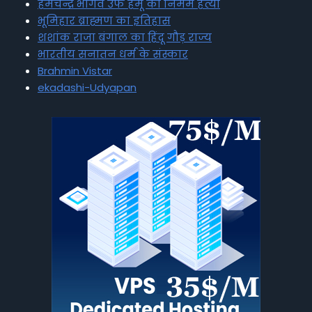
हेमचन्द्र भार्गव उर्फ हेमू की निर्मम हत्या
भूमिहार ब्राह्मण का इतिहास
शशांक राजा बंगाल का हिंदू गौड़ राज्य
भारतीय सनातन धर्म के संस्कार
Brahmin Vistar
ekadashi-Udyapan