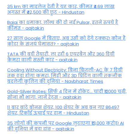
35 km का माइलेज देती है यह कार, कीमत ₹4.69 लाख;
अगस्त में ₹42,500 की छूट - Hindustan
Bajaj का धमाका, लॉन्च की दो नई Pulsar, इतने रुपये है
कीमत - aajtak.in
27 साल Google में बिताए, अब उसी को देंगे टक्कर! कौन हैं
कोटा के संजय घेमावत? - aajtak.in
TATA की बड़ी तैयारी, ला रही 6 एयरबैग और 360 डिग्री
कैमरा वाली सस्ती कार - aajtak.in
Cooling Without Electricity: बिना बिजली-AC के 7 डिग्री
तक ठंडा होगा कमरा, मिट्टी और 3D प्रिंटिंग वाली तकनीक
बदलेगी कूलिंग की दुनिया - Navbharat Times
Gold-Silver Rates: सिर्फ 4 दिन में रॉकेट... चांदी ₹12000 चढ़ी,
सोना भी भागा, जानें रेट्स - aajtak.in
11 बार बांटे बोनस शेयर, 100 शेयर के अब बन गए 86497
शेयर, रिकॉर्ड ऊंचाई पर दाम - Hindustan
35 लोगों की कंपनी पर Google लुटाएगा ₹13,000 करोड़! AI
की दुनिया में बड़ा दांव - aajtak.in