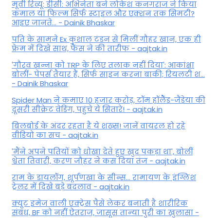
मूवी रिव्यू: डीसी: अभिनेता बने लोकेश कनगराज ने किया
कमाल या फिल्म सिर्फ स्टाइल और एक्शन तक सिमटी?
आइए जानते... - Dainik Bhaskar
पति के सामने Ex कुशाल टंडन से मिलीं गौहर खान, एक ही
फ्रेम में दिखे साथ, फैंस ने की तारीफ - aajtak.in
'गौरव खन्ना को TRP के लिए तलाक नहीं दिया': आकांक्षा
बोलीं- पेपर्स तैयार हैं, सिर्फ साइन करना बाकी; रियलटी श...
- Dainik Bhaskar
Spider Man ने कमाए 10 हजार करोड़, टॉम हॉलैेंड-जैंडेया की
दूसरी सीक्रेट वेडिंग, पहुंचे ये सितारे! - aajtak.in
बिलबोर्ड के अंदर रहता है ये शख्स! जानें वायरल हो रहे
वीडियो का सच - aajtak.in
'मैंने अपने पतियों को धोखा देते हुए खुद पकड़ा था', बोलीं
श्वेता तिवारी, करण जौहर ने कस दिया तंज - aajtak.in
राम के डायलॉग, शूर्पणखा के सीन्स... रामायण के इंग्लिश
ट्रेलर में दिखे बड़े बदलाव - aajtak.in
क्यूट इमेज वाली एक्ट्रेस पैसे लेकर बनाती है शारीरिक
संबंध, BF को नहीं ऐतराज, जासूस तान्‍या पुरी का खुलासा -