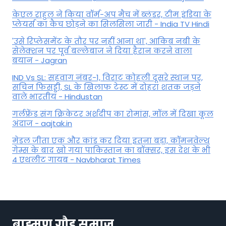
केएल राहुल ने किया वॉर्म-अप मैच में ब्लंडर, टीम इंडिया के
प्लेयर्स का कैच छोड़ने का सिलसिला जारी - India TV Hindi
'उसे रिप्लेसमेंट के तौर पर नहीं आना था', आकिब नबी के
सेलेक्शन पर पूर्व बल्लेबाज ने दिया हैरान करने वाला
बयान - Jagran
IND Vs SL: सहवाग नंबर-1, विराट कोहली दूसरे स्थान पर,
सचिन फिसड्डी, SL के खिलाफ टेस्ट में दोहरा शतक जड़ने
वाले भारतीय - Hindustan
गर्लफ्रेंड संग क्रिकेटर अर्शदीप का रोमांस, मॉल में द‍िखा कूल
अंदाज - aajtak.in
मेडल जीता एक और कांड कर दिया इतना बड़ा, कॉमनवेल्थ
गेम्स के बाद खो गया पाकिस्तान का बॉक्सर, इस देश के भी
4 एथलीट गायब - Navbharat Times
ब्राह्मण गौड़ समाज