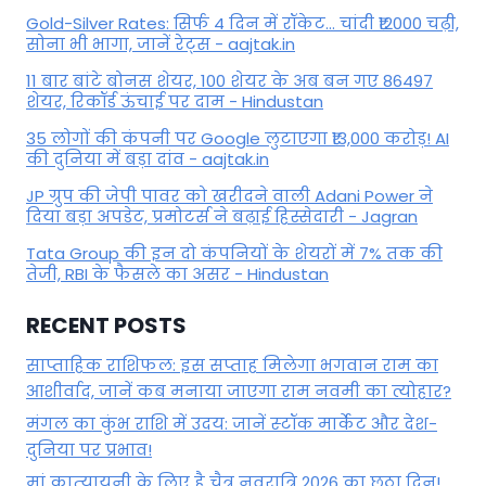
Gold-Silver Rates: सिर्फ 4 दिन में रॉकेट... चांदी ₹12000 चढ़ी,
सोना भी भागा, जानें रेट्स - aajtak.in
11 बार बांटे बोनस शेयर, 100 शेयर के अब बन गए 86497
शेयर, रिकॉर्ड ऊंचाई पर दाम - Hindustan
35 लोगों की कंपनी पर Google लुटाएगा ₹13,000 करोड़! AI
की दुनिया में बड़ा दांव - aajtak.in
JP ग्रुप की जेपी पावर को खरीदने वाली Adani Power ने
दिया बड़ा अपडेट, प्रमोटर्स ने बढ़ाई हिस्सेदारी - Jagran
Tata Group की इन दो कंपनियों के शेयरों में 7% तक की
तेजी, RBI के फैसले का असर - Hindustan
RECENT POSTS
साप्ताहिक राशिफल: इस सप्ताह मिलेगा भगवान राम का
आशीर्वाद, जानें कब मनाया जाएगा राम नवमी का त्योहार?
मंगल का कुंभ राशि में उदय: जानें स्‍टॉक मार्केट और देश-
दुनिया पर प्रभाव!
मां कात्‍यायनी के लिए है चैत्र नवरात्रि 2026 का छठा दिन!