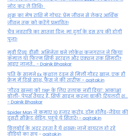
नोट कर लें तिथि!
शुक्र का मेष राशि में गोचर: प्रेम जीवन से लेकर आर्थिक
जीवन तक को करेंगे प्रभावित!
चैत्र नवरात्रि का सातवां दिन: मां दुर्गा के इस रूप की होगी
पूजा!
मूवी रिव्यू: डीसी: अभिनेता बने लोकेश कनगराज ने किया
कमाल या फिल्म सिर्फ स्टाइल और एक्शन तक सिमटी?
आइए जानते... - Dainik Bhaskar
पति के सामने Ex कुशाल टंडन से मिलीं गौहर खान, एक ही
फ्रेम में दिखे साथ, फैंस ने की तारीफ - aajtak.in
'गौरव खन्ना को TRP के लिए तलाक नहीं दिया': आकांक्षा
बोलीं- पेपर्स तैयार हैं, सिर्फ साइन करना बाकी; रियलटी श...
- Dainik Bhaskar
Spider Man ने कमाए 10 हजार करोड़, टॉम हॉलैेंड-जैंडेया की
दूसरी सीक्रेट वेडिंग, पहुंचे ये सितारे! - aajtak.in
बिलबोर्ड के अंदर रहता है ये शख्स! जानें वायरल हो रहे
वीडियो का सच - aajtak.in