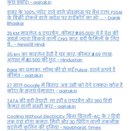
कुछ बर्बाद! - aajtak.in
डाबर के '100% प्योर' दावे वाले प्रोडक्ट्स पर बैन टला: FSSAI
के बिक्री रोकने वाले आदेश पर हाईकोर्ट का स्टे; ... - Dainik
Bhaskar
26 KM माइलेज, 6 एयरबैग...कीमत ₹8,85,000! ये है देश की
सबसे ज्यादा बिकने वाली CNG कार; बड़ी फैमिली के लिए
बे... - News18 Hindi
35 km का माइलेज देती है यह कार, कीमत ₹4.69 लाख;
अगस्त में ₹42,500 की छूट - Hindustan
Bajaj का धमाका, लॉन्च की दो नई Pulsar, इतने रुपये है
कीमत - aajtak.in
27 साल Google में बिताए, अब उसी को देंगे टक्कर! कौन हैं
कोटा के संजय घेमावत? - aajtak.in
TATA की बड़ी तैयारी, ला रही 6 एयरबैग और 360 डिग्री
कैमरा वाली सस्ती कार - aajtak.in
Cooling Without Electricity: बिना बिजली-AC के 7 डिग्री
तक ठंडा होगा कमरा, मिट्टी और 3D प्रिंटिंग वाली तकनीक
बदलेगी कूलिंग की दुनिया - Navbharat Times