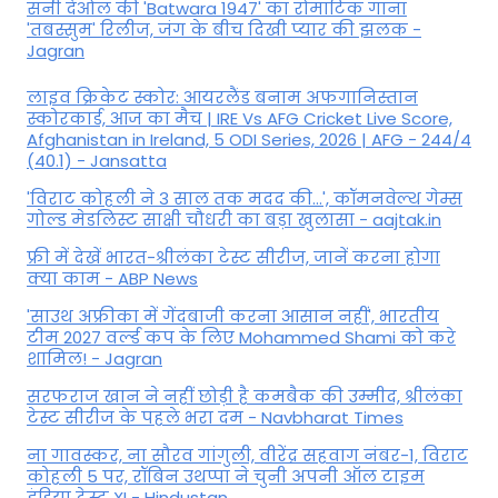
सनी देओल की 'Batwara 1947' का रोमांटिक गाना
'तबस्सुम' रिलीज, जंग के बीच दिखी प्यार की झलक -
Jagran
लाइव क्रिकेट स्कोर: आयरलैंड बनाम अफगानिस्तान
स्कोरकार्ड, आज का मैच | IRE Vs AFG Cricket Live Score,
Afghanistan in Ireland, 5 ODI Series, 2026 | AFG - 244/4
(40.1) - Jansatta
'विराट कोहली ने 3 साल तक मदद की...', कॉमनवेल्थ गेम्स
गोल्ड मेडलिस्ट साक्षी चौधरी का बड़ा खुलासा - aajtak.in
फ्री में देखें भारत-श्रीलंका टेस्ट सीरीज, जानें करना होगा
क्या काम - ABP News
'साउथ अफ्रीका में गेंदबाजी करना आसान नहीं', भारतीय
टीम 2027 वर्ल्‍ड कप के लिए Mohammed Shami को करे
शामिल! - Jagran
सरफराज खान ने नहीं छोड़ी है कमबैक की उम्मीद, श्रीलंका
टेस्ट सीरीज के पहले भरा दम - Navbharat Times
ना गावस्कर, ना सौरव गांगुली, वीरेंद्र सहवाग नंबर-1, विराट
कोहली 5 पर, रॉबिन उथप्पा ने चुनी अपनी ऑल टाइम
इंडिया टेस्ट XI - Hindustan