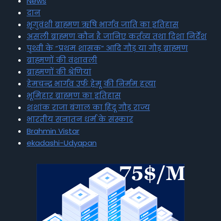
News
दान
भृगुवंशी ब्राह्मण ऋषि भार्गव जाति का इतिहास
असली ब्राह्मण कौन है जानिए कर्तव्य तथा दिशा निर्देश
पृथ्वी के “प्रथम शासक” आदि गौड़ या गौड़ ब्राह्मण
ब्राह्मणों की वंशावली
ब्राह्मणों की श्रेणियां
हेमचन्द्र भार्गव उर्फ हेमू की निर्मम हत्या
भूमिहार ब्राह्मण का इतिहास
शशांक राजा बंगाल का हिंदू गौड़ राज्य
भारतीय सनातन धर्म के संस्कार
Brahmin Vistar
ekadashi-Udyapan