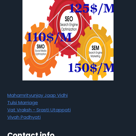
Mahamrityunjay Jaap Vidhi
Tulsi Marriage
Vat Vraksh - Srasti Utappati
Vivah Padhyati
Contact info