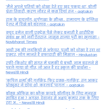
'मैंने अपने पतियों को धोखा देते हुए खुद पकड़ा था', बोलीं
श्वेता तिवारी, करण जौहर ने कस दिया तंज - aajtak.in
राम के डायलॉग, शूर्पणखा के सीन्स... रामायण के इंग्लिश
ट्रेलर में दिखे बड़े बदलाव - aajtak.in
क्यूट इमेज वाली एक्ट्रेस पैसे लेकर बनाती है शारीरिक
संबंध, BF को नहीं ऐतराज, जासूस तान्‍या पुरी का खुलासा -
Navbharat Times
आधी उम्र की लड़कियों से अफेयर, पत्नी को धोखा दे रहा था
एक्टर, लोग मानते हैं वफादारी की मिसाल - Hindustan
रफी-किशोर की संगत में चमकी ये बच्ची, नाम बदलने से
पहले गाया वो गीत, जो आज है हर स्कूल की प्रार्थना -
News18 Hindi
'कपिल शर्मा की गर्लफ्रेंड, फिर एक्स-गर्लफ्रेंड', तंग आकर
प्रोड्यूसर ने छोड़ा शो, कहलाई 'पागल' - aajtak.in
बॉक्स ऑफिस का ब्लैक फ्राइडे: बॉलीवुड के लिए मनहूस
साबित हुआ 7 अगस्त, देवानंद से अक्षय कुमार तक के लिए
रहा अ... - News18 Hindi