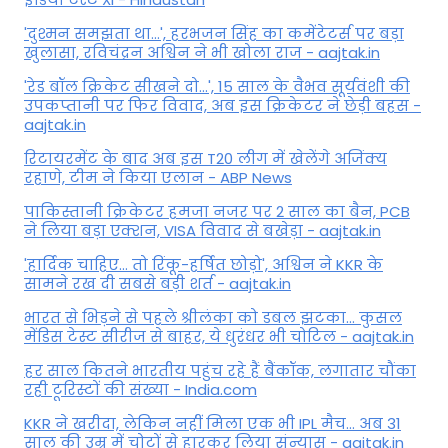
'दुश्मन समझता था...', हरभजन सिंह का कमेंटेटर्स पर बड़ा
खुलासा, रव‍िचंद्रन अश्विन ने भी खोला राज - aajtak.in
'रेड बॉल क्रिकेट सीखने दो...', 15 साल के वैभव सूर्यवंशी की
उपकप्तानी पर फ‍िर व‍िवाद, अब इस क्रिकेटर ने छेड़ी बहस -
aajtak.in
रिटायरमेंट के बाद अब इस T20 लीग में खेलेंगे अजिंक्य
रहाणे, टीम ने किया एलान - ABP News
पाकिस्तानी क्रिकेटर हमजा नजर पर 2 साल का बैन, PCB
ने ल‍िया बड़ा एक्शन, VISA व‍िवाद से बखेड़ा - aajtak.in
'हार्दिक चाहिए... तो रिंकू-हर्षित छोड़ो', अश्विन ने KKR के
सामने रख दी सबसे बड़ी शर्त - aajtak.in
भारत से भिड़ने से पहले श्रीलंका को डबल झटका... कुसल
मेंडिस टेस्ट सीरीज से बाहर, ये धुरंधर भी चोटिल - aajtak.in
हर साल कितने भारतीय पहुंच रहे हैं बैंकॉक, लगातार चौंका
रही टूरिस्टों की संख्या - India.com
KKR ने खरीदा, लेकिन नहीं मिला एक भी IPL मैच... अब 31
साल की उम्र में चोटों से हारकर लिया संन्यास - aajtak.in