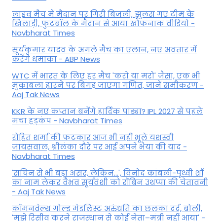
लाइव मैच में मैदान पर गिरी बिजली, झुलस गए टीम के
खिलाड़ी, फुटबॉल के मैदान से आया खौफनाक वीडियो -
Navbharat Times
सूर्यकुमार यादव के अगले मैच का एलान, नए अवतार में
करेंगे धमाका - ABP News
WTC में भारत के लिए हर मैच 'करो या मरो' जैसा, एक भी
मुकाबला हारने पर बिगड़ जाएगा गण‍ित, जानें समीकरण -
Aaj Tak News
KKR के नए कप्तान बनेंगे हार्दिक पांड्या? IPL 2027 से पहले
मचा हड़कंप - Navbharat Times
रोहित शर्मा की फटकार आज भी नहीं भूले यशस्वी
जायसवाल, श्रीलंका दौरे पर आई अपने भैया की याद -
Navbharat Times
'सचिन से भी बड़ा असर, लेकिन...', व‍िनोद कांबली-पृथ्वी शॉ
का नाम लेकर वैभव सूर्यवंशी को रॉबिन उथप्पा की चेतावनी
- Aaj Tak News
कॉमनवेल्थ गोल्ड मे​डलिस्ट अरुंधति का छलका दर्द, बोली,
'मुझे रिसीव करने राजस्थान से कोई नेता–मंत्री नहीं आया' -