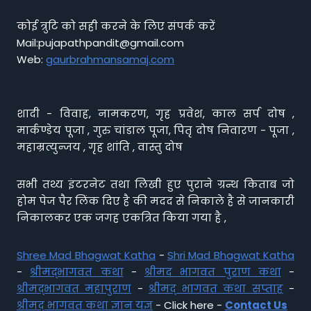
कोई त्रुटि को सही करने के लिए संपर्क करें
Mail:pujapathpandit@gmail.com
Web:
gaurbrahmansamaj.com
शादी - विवाह, नामकरण, गृह प्रवेश, काल सर्प दोष ,
मार्कण्डेय पूजा , गुरु चांडाल पूजा, पितृ दोष निवारण - पूजा ,
महाम्रत्युन्जय , गृह शांति , वास्तु दोष
सभी तथ्य इंटरनेट तथा लिखी हुए पुराने ग्रन्थ किताब जो
होम पेज पैर लिंक दिए है की मदद से निकाले है से जानकारी
निकालकर एक जगह एकत्रित किया गया है ,
Shree Mad Bhagwat Katha
-
Shri Mad Bhagwat Katha
-
श्रीमद्भागवत कथा
-
श्रीमद भागवत पुराण कथा
-
श्रीमद्भागवत महापुराण
-
श्रीमद् भागवत कथा सप्ताह
-
श्रीमद् भागवत कथा ज्ञान यज्ञ
- Click here -
Contact Us