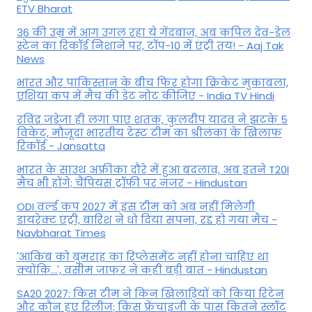
ETV Bharat
36 की उम्र में आग उगल रहा ये गेंदबाज, अब कपिल देव-डेल
स्टेन का रिकॉर्ड निशाने पर, टॉप-10 में एंट्री तय! - Aaj Tak
News
भारत और पाकिस्तान के बीच फिर होगा क्रिकेट मुकाबला,
एशिया कप में मैच की डेट नोट कीजिए - India TV Hindi
रविंद्र जडेजा ही लगा पाए शतक, कुलदीप यादव ने झटके 5
विकेट, मौजूदा भारतीय टेस्ट टीम का श्रीलंका के खिलाफ
रिकॉर्ड - Jansatta
भारत के साउथ अफ्रीका दौरे में हुआ बदलाव, अब इतने T20I
मैच भी होंगे; चैंपियंस ट्रॉफी पर नजर - Hindustan
ODI वर्ल्ड कप 2027 में इस टीम को अब नहीं मिलेगी
डायरेक्ट एंट्री, बारिश ने धो दिया सपना, रद्द हो गया मैच -
Navbharat Times
'आकिब को बुमराह का रिप्लेसमेंट नहीं होना चाहिए था
क्योंकि...', वसीम जाफर ने कही बड़ी बात - Hindustan
SA20 2027: किस टीम ने किन खिलाड़ियों को किया रिटेन
और कौन हुए रिलीज; किस फ्रेंचाइजी के पास कितने स्लॉट