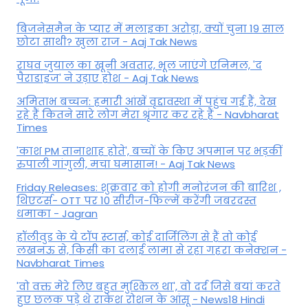
बिजनेसमैन के प्यार में मलाइका अरोड़ा, क्यों चुना 19 साल
छोटा साथी? खुला राज - Aaj Tak News
राघव जुयाल का खूनी अवतार, भूल जाएंगे एनिमल, 'द
पैराडाइज' ने उड़ाए होश - Aaj Tak News
अमिताभ बच्चन: हमारी आंखें वृद्दावस्था में पहुंच गई हैं, देख
रहे हैं कितने सारे लोग मेरा श्रृंगार कर रहे हैं - Navbharat
Times
'काश PM तानाशाह होते', बच्चों के किए अपमान पर भड़कीं
रुपाली गांगुली, मचा घमासान! - Aaj Tak News
Friday Releases: शुक्रवार को होगी मनोरंजन की बारिश ,
थिएटर्स- OTT पर 10 सीरीज-फिल्में करेंगी जबरदस्त
धमाका - Jagran
हॉलीवुड के ये टॉप स्टार्स, कोई दार्जिलिंग से हैं तो कोई
लखनऊ से, किसी का दलाई लामा से रहा गहरा कनेक्शन -
Navbharat Times
'वो वक्त मेरे लिए बहुत मुश्किल था', वो दर्द जिसे बयां करते
हुए छलक पड़े थे राकेश रोशन के आंसू - News18 Hindi