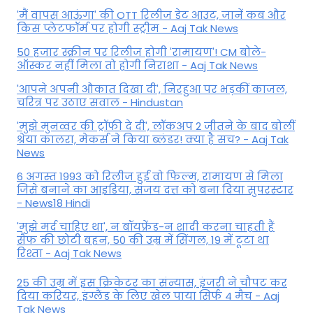
'मैं वापस आऊंगा' की OTT रिलीज डेट आउट, जानें कब और
किस प्लेटफॉर्म पर होगी स्ट्रीम - Aaj Tak News
50 हजार स्क्रीन पर रिलीज होगी 'रामायण'! CM बोले-
ऑस्कर नहीं मिला तो होगी निराशा - Aaj Tak News
'आपने अपनी औकात दिखा दी', निरहुआ पर भड़कीं काजल,
चरित्र पर उठाए सवाल - Hindustan
'मुझे मुनव्वर की ट्रॉफी दे दी', लॉकअप 2 जीतने के बाद बोलीं
श्रेया कालरा, मेकर्स ने किया ब्लंडर! क्या है सच? - Aaj Tak
News
6 अगस्त 1993 को रिलीज हुई वो फिल्म, रामायण से मिला
जिसे बनाने का आइडिया, संजय दत्त को बना दिया सुपरस्टार
- News18 Hindi
'मुझे मर्द चाहिए था', न बॉयफ्रेंड-न शादी करना चाहती हैं
सैफ की छोटी बहन, 50 की उम्र में सिंगल, 19 में टूटा था
रिश्ता - Aaj Tak News
25 की उम्र में इस क्रिकेटर का संन्यास, इंजरी ने चौपट कर
दिया करियर, इंग्लैंड के लिए खेल पाया सिर्फ 4 मैच - Aaj
Tak News