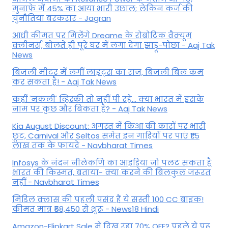
मुनाफे में 45% का आया भारी उछाल; लेकिन कर्ज की
चुनौतियां बरकरार - Jagran
आधी कीमत पर मिलेंगे Dreame के रोबोटिक वैक्यूम
क्लीनर्स, बोलते ही पूरे घर में लगा देगा झाड़ू-पोछा - Aaj Tak
News
बिजली मीटर में लगीं लाइट्स का राज़, बिजली बिल कम
कर सकता है! - Aaj Tak News
कहीं 'नकली' व्हिस्की तो नहीं पी रहे... क्या भारत में इसके
नाम पर कुछ और बिकता है? - Aaj Tak News
Kia August Discount: अगस्त में किआ की कारों पर भारी
छूट, Carnival और Seltos समेत इन गाड़ियों पर पाएं ₹1.5
लाख तक के फायदे - Navbharat Times
Infosys के नंदन नीलेकणि का आइडिया जो पलट सकता है
भारत की किस्मत, बताया- क्या करने की बिलकुल जरूरत
नहीं - Navbharat Times
मिडिल क्लास की पहली पसंद हैं ये सस्ती 100 CC बाइक!
कीमत मात्र ₹58,450 से शुरू - News18 Hindi
Amazon-Flipkart Sale में दिख रहा 70% OFF? पहले ये पढ़