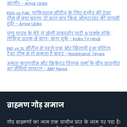
खाली? - Amar Ujala
ENG vs PAK: पाकिस्तान सीरीज के लिए इंग्लैंड की टेस्ट
टीम में क्या बदला, दो साल बाद किस ऑलराउंडर की वापसी
हुई? - Amar Ujala
पप्पू यादव के बेटे ने खेली ताबड़तोड़ पारी, 8 छक्के ठोके,
लेकिन शतक से बाल- बाल चूके - India TV Hindi
IND vs SL सीरीज से पहले एक और खिलाड़ी हुआ चोटिल,
टेस्ट टीम से हो सकता है बाहर - Navbharat Times
अमृता फडणवीस और क्रिकेटर तिलक वर्मा के बीच बातचीत
का वीडियो वायरल - ABP News
ब्राह्मण गौड़ समाज
गौड़ ब्राह्मणों का नाम एक प्राचीन प्रांत के नाम पर पड़ा है।